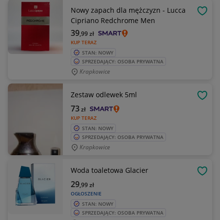
Nowy zapach dla mężczyzn - Lucca
OBSE
Cipriano Redchrome Men
39
,99
zł
KUP TERAZ
STAN: NOWY
SPRZEDAJĄCY: OSOBA PRYWATNA
Krapkowice
Zestaw odlewek 5ml
OBSE
73
zł
KUP TERAZ
STAN: NOWY
SPRZEDAJĄCY: OSOBA PRYWATNA
Krapkowice
Woda toaletowa Glacier
OBSE
29
,99
zł
OGŁOSZENIE
STAN: NOWY
SPRZEDAJĄCY: OSOBA PRYWATNA