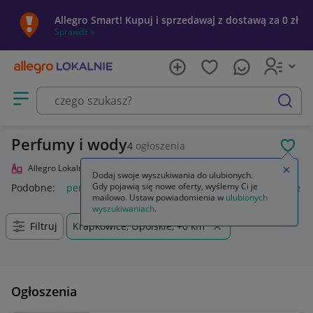
Allegro Smart! Kupuj i sprzedawaj z dostawą za 0 zł
Sprawdź »
Otwórz menu z kategoriami
szukaj
Perfumy i wody
4
ogłoszenia
POL
Allegro Lokalnie
Uroda
Perfumy i wody
Zamkn
Dodaj swoje wyszukiwania do ulubionych.
Gdy pojawią się nowe oferty, wyślemy Ci je
Podobne:
perfumy i wody perfumowane
perfumy damskie in
mailowo. Ustaw powiadomienia w
ulubionych
wyszukiwaniach
.
Filtruj
Krapkowice, Opolskie, +0 km
Ogłoszenia