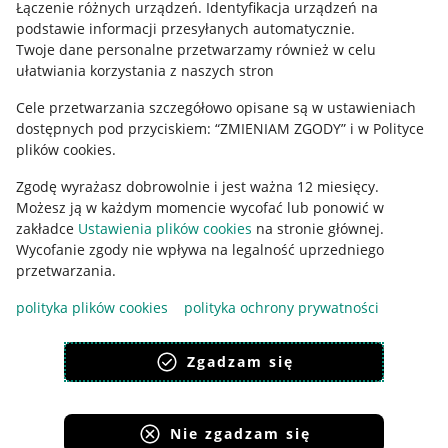
Regulamin
Łączenie różnych urządzeń
.
Identyfikacja urządzeń na
podstawie informacji przesyłanych automatycznie
.
Polityka plików "cookies"
Twoje dane personalne przetwarzamy również w celu
ułatwiania korzystania z naszych stron
Ustawienia plików "cookies"
Cele przetwarzania szczegółowo opisane są w ustawieniach
Udostępnianie lokalizacji
dostępnych pod przyciskiem: “ZMIENIAM ZGODY” i w Polityce
Informacje dla Aktu o Usługach Cyfrowych
plików cookies.
Zgodę wyrażasz dobrowolnie i jest ważna 12 miesięcy.
Pobierz aplikację
Możesz ją w każdym momencie wycofać lub ponowić w
zakładce
Ustawienia plików cookies
na stronie głównej.
Wycofanie zgody nie wpływa na legalność uprzedniego
przetwarzania.
polityka plików cookies
polityka ochrony prywatności
Zgadzam się
Nie zgadzam się
Korzystanie z serwisu oznacza akceptację
regulaminu
.