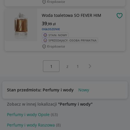
Krapkowice
Woda toaletowa SO FEVER HIM
OBSE
39
,99
zł
OGŁOSZENIE
STAN: NOWY
SPRZEDAJĄCY: OSOBA PRYWATNA
Krapkowice
Wybierz stronę:
Następna strona
z
1
Stan przedmiotu: Perfumy i wody
Nowy
Zobacz w innej lokalizacji
"Perfumy i wody"
Perfumy i wody Opole
(63)
Perfumy i wody Raszowa
(8)