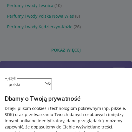
Perfumy i wody Leśnica
(10)
Perfumy i wody Polska Nowa Wieś
(8)
Perfumy i wody Kędzierzyn-Koźle
(26)
POKAŻ WIĘCEJ
język
Dbamy o Twoją prywatność
Dzięki plikom cookies i technologiom pokrewnym
(np. piksele,
SDK)
oraz przetwarzaniu Twoich danych osobowych
(między
innymi unikalne identyfikatory, dane przeglądarki)
, możemy
zapewnić, że dopasujemy do Ciebie wyświetlane treści.