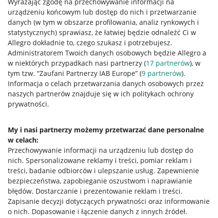
Wyrażając zgodę na przechowywanie informacji na
urządzeniu końcowym lub dostęp do nich i przetwarzanie
danych (w tym w obszarze profilowania, analiz rynkowych i
statystycznych) sprawiasz, że łatwiej będzie odnaleźć Ci w
Allegro dokładnie to, czego szukasz i potrzebujesz.
Administratorem Twoich danych osobowych będzie Allegro a
w niektórych przypadkach nasi partnerzy (
17
partnerów
), w
tym tzw. “Zaufani Partnerzy IAB Europe” (
9
partnerów
).
Przydatne informacje
Informacja o celach przetwarzania danych osobowych przez
naszych partnerów znajduje się w ich politykach ochrony
prywatności.
Jak to działa
Napisz do nas
My i nasi partnerzy możemy przetwarzać dane personalne
w celach:
Allegro Gadane dla sprzedających
Przechowywanie informacji na urządzeniu lub dostęp do
Allegro Gadane dla kupujących
nich
.
Spersonalizowane reklamy i treści, pomiar reklam i
treści, badanie odbiorców i ulepszanie usług
.
Zapewnienie
Mapa miejscowości
bezpieczeństwa, zapobieganie oszustwom i naprawianie
błędów
.
Dostarczanie i prezentowanie reklam i treści
.
Informacje prawne
Zapisanie decyzji dotyczących prywatności oraz informowanie
o nich
.
Dopasowanie i łączenie danych z innych źródeł
.