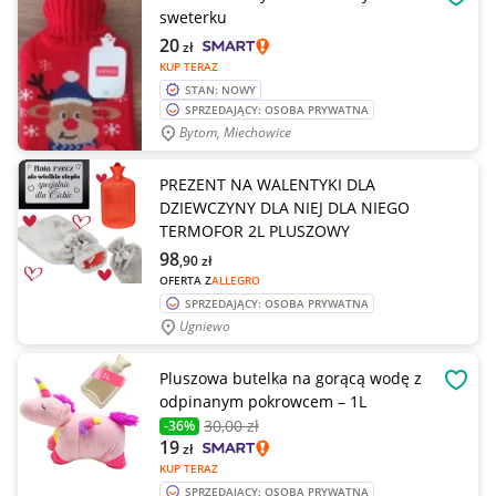
OBSE
sweterku
20
zł
KUP TERAZ
STAN: NOWY
SPRZEDAJĄCY: OSOBA PRYWATNA
Bytom, Miechowice
PREZENT NA WALENTYKI DLA
DZIEWCZYNY DLA NIEJ DLA NIEGO
TERMOFOR 2L PLUSZOWY
98
,90
zł
OFERTA Z
ALLEGRO
SPRZEDAJĄCY: OSOBA PRYWATNA
Ugniewo
Pluszowa butelka na gorącą wodę z
OBSE
odpinanym pokrowcem – 1L
30
,00 zł
-36%
19
zł
KUP TERAZ
SPRZEDAJĄCY: OSOBA PRYWATNA