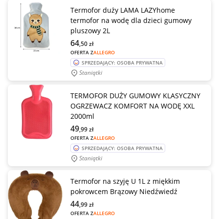
Termofor duży LAMA LAZYhome
termofor na wodę dla dzieci gumowy
pluszowy 2L
64
,50
zł
OFERTA Z
ALLEGRO
SPRZEDAJĄCY: OSOBA PRYWATNA
Staniątki
TERMOFOR DUŻY GUMOWY KLASYCZNY
OGRZEWACZ KOMFORT NA WODĘ XXL
2000ml
49
,99
zł
OFERTA Z
ALLEGRO
SPRZEDAJĄCY: OSOBA PRYWATNA
Staniątki
Termofor na szyję U 1L z miękkim
pokrowcem Brązowy Niedźwiedź
44
,99
zł
OFERTA Z
ALLEGRO