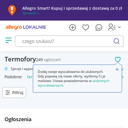
Allegro Smart! Kupuj i sprzedawaj z dostawą za 0 zł
Sprawdź »
Otwórz menu z kategoriami
szukaj
Termofory
249
ogłoszeń
POL
owie
Sprzęt i wyposażenie medyczne
Urządzenia medyczne
Termofory
Zamkn
Dodaj swoje wyszukiwania do ulubionych.
Gdy pojawią się nowe oferty, wyślemy Ci je
Podobne:
termofor
termofor z pestek wiśni
termofor na wo
mailowo. Ustaw powiadomienia w
ulubionych
wyszukiwaniach
.
Filtruj
Ogłoszenia