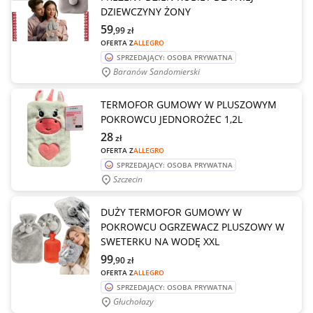
DZIEWCZYNY ŻONY
59
,99
zł
OFERTA Z
ALLEGRO
SPRZEDAJĄCY: OSOBA PRYWATNA
Baranów Sandomierski
TERMOFOR GUMOWY W PLUSZOWYM
POKROWCU JEDNOROŻEC 1,2L
28
zł
OFERTA Z
ALLEGRO
SPRZEDAJĄCY: OSOBA PRYWATNA
Szczecin
DUŻY TERMOFOR GUMOWY W
POKROWCU OGRZEWACZ PLUSZOWY W
SWETERKU NA WODĘ XXL
99
,90
zł
OFERTA Z
ALLEGRO
SPRZEDAJĄCY: OSOBA PRYWATNA
Głuchołazy