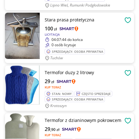
Lipno Wieś, Rumunki Podgłodowskie
Stara prasa protetyczna
OBSE
100
zł
LICYTACJA
04:07:44
do końca
0 osób licytuje
SPRZEDAJĄCY: OSOBA PRYWATNA
Tuchów
Termofor duzy 2 litrowy
OBSE
29
zł
KUP TERAZ
STAN: NOWY
CZĘSTO SPRZEDAJE
SPRZEDAJĄCY: OSOBA PRYWATNA
Krotoszyn
Termofor z dzianinowym pokrowcem
OBSE
29
,90
zł
KUP TERAZ