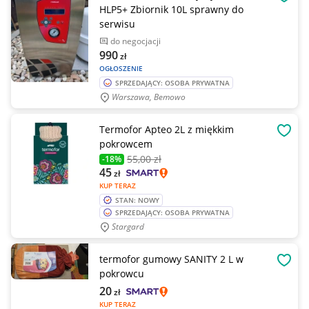
OBSE
HLP5+ Zbiornik 10L sprawny do
serwisu
do negocjacji
990
zł
OGŁOSZENIE
SPRZEDAJĄCY: OSOBA PRYWATNA
Warszawa, Bemowo
Termofor Apteo 2L z miękkim
OBSE
pokrowcem
55
,00 zł
-18%
45
zł
KUP TERAZ
STAN: NOWY
SPRZEDAJĄCY: OSOBA PRYWATNA
Stargard
termofor gumowy SANITY 2 L w
OBSE
pokrowcu
20
zł
KUP TERAZ