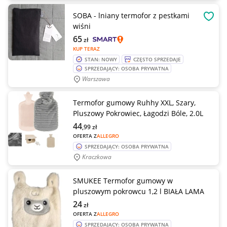
SOBA - lniany termofor z pestkami
OBSE
wiśni
65
zł
KUP TERAZ
STAN: NOWY
CZĘSTO SPRZEDAJE
SPRZEDAJĄCY: OSOBA PRYWATNA
Warszawa
Termofor gumowy Ruhhy XXL, Szary,
Pluszowy Pokrowiec, Łagodzi Bóle, 2.0L
44
,99
zł
OFERTA Z
ALLEGRO
SPRZEDAJĄCY: OSOBA PRYWATNA
Kraczkowa
SMUKEE Termofor gumowy w
pluszowym pokrowcu 1,2 l BIAŁA LAMA
24
zł
OFERTA Z
ALLEGRO
SPRZEDAJĄCY: OSOBA PRYWATNA