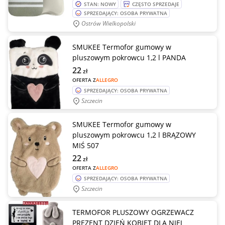
STAN: NOWY
CZĘSTO SPRZEDAJE
SPRZEDAJĄCY: OSOBA PRYWATNA
Ostrów Wielkopolski
SMUKEE Termofor gumowy w
pluszowym pokrowcu 1,2 l PANDA
22
zł
OFERTA Z
ALLEGRO
SPRZEDAJĄCY: OSOBA PRYWATNA
Szczecin
SMUKEE Termofor gumowy w
pluszowym pokrowcu 1,2 l BRĄZOWY
MIŚ 507
22
zł
OFERTA Z
ALLEGRO
SPRZEDAJĄCY: OSOBA PRYWATNA
Szczecin
TERMOFOR PLUSZOWY OGRZEWACZ
PREZENT DZIEŃ KOBIET DLA NIEJ