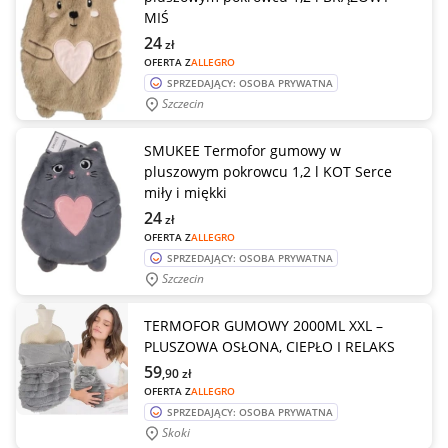
MIŚ
24
zł
OFERTA Z
ALLEGRO
SPRZEDAJĄCY: OSOBA PRYWATNA
Szczecin
SMUKEE Termofor gumowy w
pluszowym pokrowcu 1,2 l KOT Serce
miły i miękki
24
zł
OFERTA Z
ALLEGRO
SPRZEDAJĄCY: OSOBA PRYWATNA
Szczecin
TERMOFOR GUMOWY 2000ML XXL –
PLUSZOWA OSŁONA, CIEPŁO I RELAKS
59
,90
zł
OFERTA Z
ALLEGRO
SPRZEDAJĄCY: OSOBA PRYWATNA
Skoki