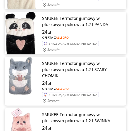
Szczecin
SMUKEE Termofor gumowy w
pluszowym pokrowcu 1,2 l PANDA
24
zł
OFERTA Z
ALLEGRO
SPRZEDAJĄCY: OSOBA PRYWATNA
Szczecin
SMUKEE Termofor gumowy w
pluszowym pokrowcu 1,2 l SZARY
CHOMIK
24
zł
OFERTA Z
ALLEGRO
SPRZEDAJĄCY: OSOBA PRYWATNA
Szczecin
SMUKEE Termofor gumowy w
pluszowym pokrowcu 1,2 l ŚWINKA
24
zł