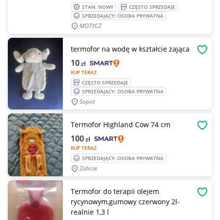
STAN: NOWY
CZĘSTO SPRZEDAJE
SPRZEDAJĄCY: OSOBA PRYWATNA
MOTYCZ
termofor na wodę w kształcie zająca
OBSE
10
zł
KUP TERAZ
CZĘSTO SPRZEDAJE
SPRZEDAJĄCY: OSOBA PRYWATNA
Sopot
Termofor Highland Cow 74 cm
OBSE
100
zł
KUP TERAZ
SPRZEDAJĄCY: OSOBA PRYWATNA
Zabrze
Termofor do terapii olejem
OBSE
rycynowym,gumowy czerwony 2l-
realnie 1,3 l