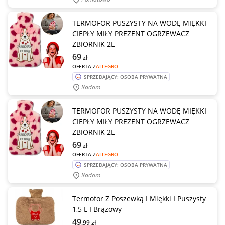
TERMOFOR PUSZYSTY NA WODĘ MIĘKKI
CIEPŁY MIŁY PREZENT OGRZEWACZ
ZBIORNIK 2L
69
zł
OFERTA Z
ALLEGRO
SPRZEDAJĄCY: OSOBA PRYWATNA
Radom
TERMOFOR PUSZYSTY NA WODĘ MIĘKKI
CIEPŁY MIŁY PREZENT OGRZEWACZ
ZBIORNIK 2L
69
zł
OFERTA Z
ALLEGRO
SPRZEDAJĄCY: OSOBA PRYWATNA
Radom
Termofor Z Poszewką I Miękki I Puszysty
1,5 L I Brązowy
49
,99
zł