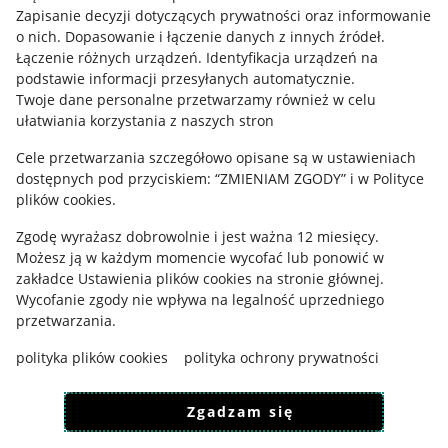
Informacje prawne
Zapisanie decyzji dotyczących prywatności oraz informowanie
o nich
.
Dopasowanie i łączenie danych z innych źródeł
.
Regulamin
Łączenie różnych urządzeń
.
Identyfikacja urządzeń na
podstawie informacji przesyłanych automatycznie
.
Polityka plików "cookies"
Twoje dane personalne przetwarzamy również w celu
ułatwiania korzystania z naszych stron
Ustawienia plików "cookies"
Cele przetwarzania szczegółowo opisane są w ustawieniach
Udostępnianie lokalizacji
dostępnych pod przyciskiem: “ZMIENIAM ZGODY” i w Polityce
Informacje dla Aktu o Usługach Cyfrowych
plików cookies.
Zgodę wyrażasz dobrowolnie i jest ważna 12 miesięcy.
Pobierz aplikację
Możesz ją w każdym momencie wycofać lub ponowić w
zakładce
Ustawienia plików cookies
na stronie głównej.
Wycofanie zgody nie wpływa na legalność uprzedniego
przetwarzania.
polityka plików cookies
polityka ochrony prywatności
Zgadzam się