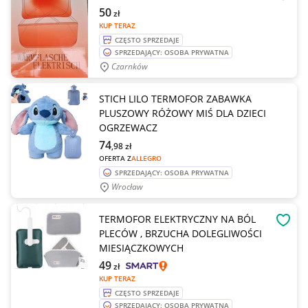
OBSE
50
zł
KUP TERAZ
CZĘSTO SPRZEDAJE
SPRZEDAJĄCY: OSOBA PRYWATNA
Czarnków
STICH LILO TERMOFOR ZABAWKA
PLUSZOWY RÓŻOWY MIŚ DLA DZIECI
OGRZEWACZ
74
,98
zł
OFERTA Z
ALLEGRO
SPRZEDAJĄCY: OSOBA PRYWATNA
Wrocław
TERMOFOR ELEKTRYCZNY NA BÓL
OBSE
PLECÓW , BRZUCHA DOLEGLIWOŚCI
MIESIĄCZKOWYCH
49
zł
KUP TERAZ
CZĘSTO SPRZEDAJE
SPRZEDAJĄCY: OSOBA PRYWATNA