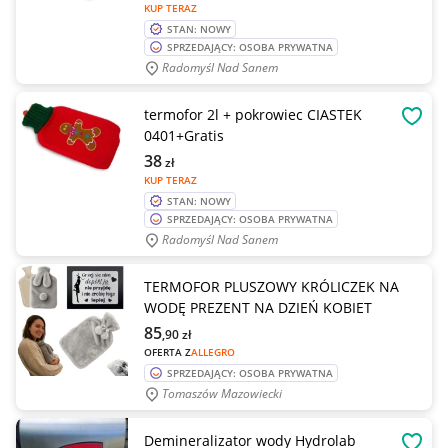
KUP TERAZ
STAN: NOWY
SPRZEDAJĄCY: OSOBA PRYWATNA
Radomyśl Nad Sanem
termofor 2l + pokrowiec CIASTEK
OBSE
0401+Gratis
38
zł
KUP TERAZ
STAN: NOWY
SPRZEDAJĄCY: OSOBA PRYWATNA
Radomyśl Nad Sanem
TERMOFOR PLUSZOWY KRÓLICZEK NA
WODĘ PREZENT NA DZIEŃ KOBIET
85
,90
zł
OFERTA Z
ALLEGRO
SPRZEDAJĄCY: OSOBA PRYWATNA
Tomaszów Mazowiecki
Demineralizator wody Hydrolab