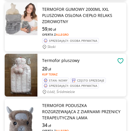
TERMOFOR GUMOWY 2000ML XXL
PLUSZOWA OSŁONA CIEPŁO RELAKS
ZDROWOTNY
59
,90
zł
OFERTA Z
ALLEGRO
SPRZEDAJĄCY: OSOBA PRYWATNA
Skoki
Termofor pluszowy
OBSE
20
zł
KUP TERAZ
STAN: NOWY
CZĘSTO SPRZEDAJE
SPRZEDAJĄCY: OSOBA PRYWATNA
Łódź, Śródmieście
TERMOFOR PODUSZKA
ROZGRZEWAJĄCA Z ZIARNAMI PRZENICY
TERAPEUTYCZNA LAMA
34
zł
OFERTA Z
ALLEGRO