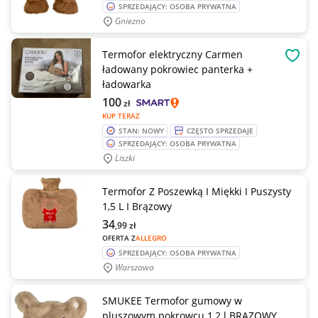
SPRZEDAJĄCY: OSOBA PRYWATNA
Gniezno
Termofor elektryczny Carmen
OBSE
ładowany pokrowiec panterka +
ładowarka
100
zł
KUP TERAZ
STAN: NOWY
CZĘSTO SPRZEDAJE
SPRZEDAJĄCY: OSOBA PRYWATNA
Liszki
Termofor Z Poszewką I Miękki I Puszysty
1,5 L I Brązowy
34
,99
zł
OFERTA Z
ALLEGRO
SPRZEDAJĄCY: OSOBA PRYWATNA
Warszawa
SMUKEE Termofor gumowy w
pluszowym pokrowcu 1,2 l BRĄZOWY