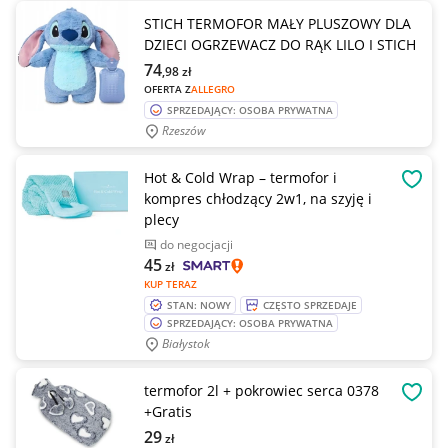
STICH TERMOFOR MAŁY PLUSZOWY DLA
DZIECI OGRZEWACZ DO RĄK LILO I STICH
74
,98
zł
OFERTA Z
ALLEGRO
SPRZEDAJĄCY: OSOBA PRYWATNA
Rzeszów
Hot & Cold Wrap – termofor i
OBSE
kompres chłodzący 2w1, na szyję i
plecy
do negocjacji
45
zł
KUP TERAZ
STAN: NOWY
CZĘSTO SPRZEDAJE
SPRZEDAJĄCY: OSOBA PRYWATNA
Białystok
termofor 2l + pokrowiec serca 0378
OBSE
+Gratis
29
zł