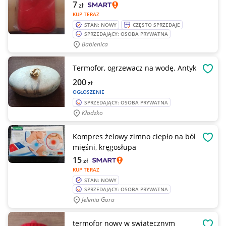
7
zł
KUP TERAZ
STAN: NOWY
CZĘSTO SPRZEDAJE
SPRZEDAJĄCY: OSOBA PRYWATNA
Babienica
Termofor, ogrzewacz na wodę. Antyk
OBSE
200
zł
OGŁOSZENIE
SPRZEDAJĄCY: OSOBA PRYWATNA
Kłodzko
Kompres żelowy zimno ciepło na ból
OBSE
mięśni, kręgosłupa
15
zł
KUP TERAZ
STAN: NOWY
SPRZEDAJĄCY: OSOBA PRYWATNA
Jelenia Gora
termofor nowy w swiatecznym