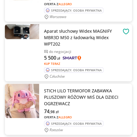
OFERTA Z
ALLEGRO
SPRZEDAJĄCY: OSOBA PRYWATNA
Warszawa
Aparat słuchowy Widex MAGNIFY
OBSE
MBR3D M50 z ładowarką Widex
WPT202
do negocjacji
5 500
zł
KUP TERAZ
SPRZEDAJĄCY: OSOBA PRYWATNA
Człuchów
STICH LILO TERMOFOR ZABAWKA
PLUSZOWY RÓŻOWY MIŚ DLA DZIECI
OGRZEWACZ
74
,98
zł
OFERTA Z
ALLEGRO
SPRZEDAJĄCY: OSOBA PRYWATNA
Rzeszów