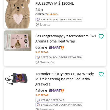
PLUSZOWY MIŚ 1200NL
24
zł
OFERTA Z
ALLEGRO
SPRZEDAJĄCY: OSOBA PRYWATNA
Szczecin
Pas rozgrzewający z termoforem 3w1
OBSE
Aroma Home Heat Wrap
65
,20
zł
KUP TERAZ
SPRZEDAJĄCY: OSOBA PRYWATNA
Ostrzeszów
Termofor elektryczny CHUM Wesoły
OBSE
Miś z kieszenią na ręce Poduszka
grzewcza
43
,99
zł
KUP TERAZ
CZĘSTO SPRZEDAJE
SPRZEDAJĄCY: OSOBA PRYWATNA
Poniatowo