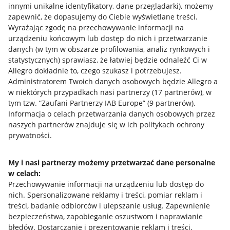
innymi unikalne identyfikatory, dane przeglądarki)
, możemy
zapewnić, że dopasujemy do Ciebie wyświetlane treści.
Wyrażając zgodę na przechowywanie informacji na
urządzeniu końcowym lub dostęp do nich i przetwarzanie
danych (w tym w obszarze profilowania, analiz rynkowych i
statystycznych) sprawiasz, że łatwiej będzie odnaleźć Ci w
Allegro dokładnie to, czego szukasz i potrzebujesz.
Administratorem Twoich danych osobowych będzie Allegro a
w niektórych przypadkach nasi partnerzy (
17
partnerów
), w
tym tzw. “Zaufani Partnerzy IAB Europe” (
9
partnerów
).
Przydatne informacje
Informacja o celach przetwarzania danych osobowych przez
naszych partnerów znajduje się w ich politykach ochrony
prywatności.
Jak to działa
Napisz do nas
My i nasi partnerzy możemy przetwarzać dane personalne
w celach:
Allegro Gadane dla sprzedających
Przechowywanie informacji na urządzeniu lub dostęp do
Allegro Gadane dla kupujących
nich
.
Spersonalizowane reklamy i treści, pomiar reklam i
treści, badanie odbiorców i ulepszanie usług
.
Zapewnienie
Mapa miejscowości
bezpieczeństwa, zapobieganie oszustwom i naprawianie
błędów
.
Dostarczanie i prezentowanie reklam i treści
.