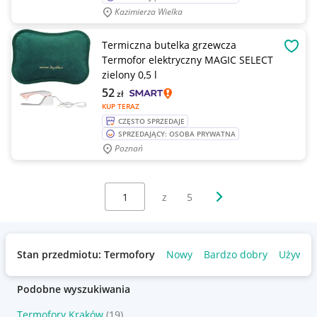
Kazimierza Wielka
Termiczna butelka grzewcza
OBSE
Termofor elektryczny MAGIC SELECT
zielony 0,5 l
52
zł
KUP TERAZ
CZĘSTO SPRZEDAJE
SPRZEDAJĄCY: OSOBA PRYWATNA
Poznań
Wybierz stronę:
Następna strona
z
5
Stan przedmiotu: Termofory
Nowy
Bardzo dobry
Używan
Podobne wyszukiwania
Termofory Kraków
(19)