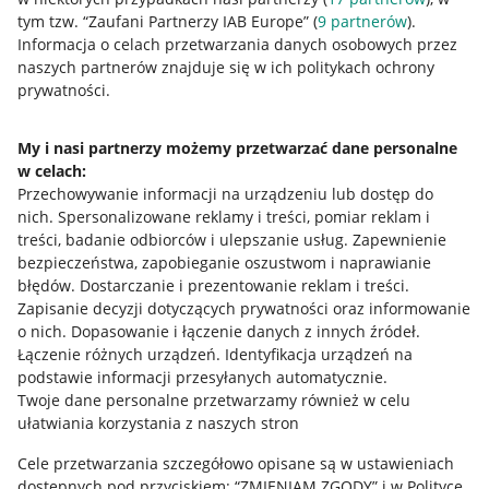
tym tzw. “Zaufani Partnerzy IAB Europe” (
9
partnerów
).
Przydatne informacje
Informacja o celach przetwarzania danych osobowych przez
naszych partnerów znajduje się w ich politykach ochrony
prywatności.
Jak to działa
Napisz do nas
My i nasi partnerzy możemy przetwarzać dane personalne
w celach:
Allegro Gadane dla sprzedających
Przechowywanie informacji na urządzeniu lub dostęp do
Allegro Gadane dla kupujących
nich
.
Spersonalizowane reklamy i treści, pomiar reklam i
treści, badanie odbiorców i ulepszanie usług
.
Zapewnienie
Mapa miejscowości
bezpieczeństwa, zapobieganie oszustwom i naprawianie
błędów
.
Dostarczanie i prezentowanie reklam i treści
.
Informacje prawne
Zapisanie decyzji dotyczących prywatności oraz informowanie
o nich
.
Dopasowanie i łączenie danych z innych źródeł
.
Regulamin
Łączenie różnych urządzeń
.
Identyfikacja urządzeń na
podstawie informacji przesyłanych automatycznie
.
Polityka plików "cookies"
Twoje dane personalne przetwarzamy również w celu
ułatwiania korzystania z naszych stron
Ustawienia plików "cookies"
Cele przetwarzania szczegółowo opisane są w ustawieniach
Udostępnianie lokalizacji
dostępnych pod przyciskiem: “ZMIENIAM ZGODY” i w Polityce