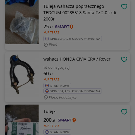
Tuleja wahacza poprzecznego
OBSE
TEDGUM 00285518 Santa Fe 2.0 crdi
2003r
25
zł
KUP TERAZ
SPRZEDAJĄCY: OSOBA PRYWATNA
Płock
wahacz HONDA CIVIV CRX / Rover
OBSE
do negocjacji
60
zł
KUP TERAZ
STAN: NOWY
SPRZEDAJĄCY: OSOBA PRYWATNA
Płock, Podolszyce
Tulejki
OBSE
200
zł
KUP TERAZ
STAN: NOWY