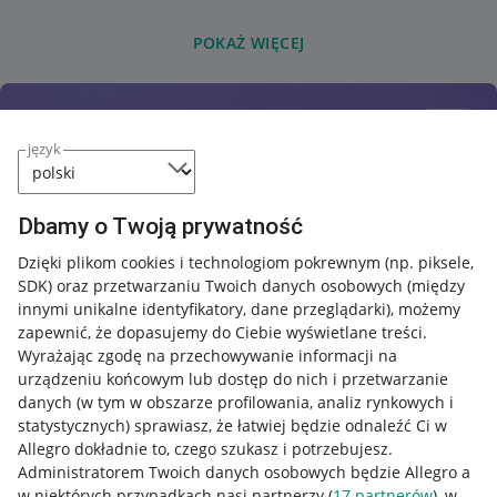
POKAŻ WIĘCEJ
język
Dbamy o Twoją prywatność
Dzięki plikom cookies i technologiom pokrewnym
(np. piksele,
SDK)
oraz przetwarzaniu Twoich danych osobowych
(między
innymi unikalne identyfikatory, dane przeglądarki)
, możemy
zapewnić, że dopasujemy do Ciebie wyświetlane treści.
Wyrażając zgodę na przechowywanie informacji na
urządzeniu końcowym lub dostęp do nich i przetwarzanie
danych (w tym w obszarze profilowania, analiz rynkowych i
statystycznych) sprawiasz, że łatwiej będzie odnaleźć Ci w
Allegro dokładnie to, czego szukasz i potrzebujesz.
Administratorem Twoich danych osobowych będzie Allegro a
w niektórych przypadkach nasi partnerzy (
17
partnerów
), w