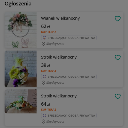
Ogłoszenia
Wianek wielkanocny
OBSE
62
zł
KUP TERAZ
SPRZEDAJĄCY: OSOBA PRYWATNA
Międzyrzecz
Stroik wielkanocny
OBSE
39
zł
KUP TERAZ
SPRZEDAJĄCY: OSOBA PRYWATNA
Międzyrzecz
Stroik wielkanocny
OBSE
64
zł
KUP TERAZ
SPRZEDAJĄCY: OSOBA PRYWATNA
Międzyrzecz