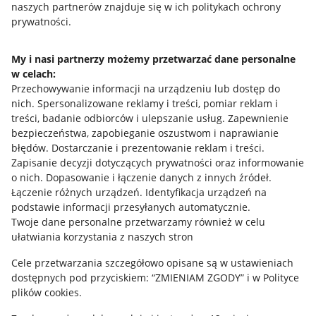
naszych partnerów znajduje się w ich politykach ochrony
prywatności.
Jak to działa
Napisz do nas
My i nasi partnerzy możemy przetwarzać dane personalne
w celach:
Allegro Gadane dla sprzedających
Przechowywanie informacji na urządzeniu lub dostęp do
Allegro Gadane dla kupujących
nich
.
Spersonalizowane reklamy i treści, pomiar reklam i
treści, badanie odbiorców i ulepszanie usług
.
Zapewnienie
Mapa miejscowości
bezpieczeństwa, zapobieganie oszustwom i naprawianie
błędów
.
Dostarczanie i prezentowanie reklam i treści
.
Informacje prawne
Zapisanie decyzji dotyczących prywatności oraz informowanie
o nich
.
Dopasowanie i łączenie danych z innych źródeł
.
Regulamin
Łączenie różnych urządzeń
.
Identyfikacja urządzeń na
podstawie informacji przesyłanych automatycznie
.
Polityka plików "cookies"
Twoje dane personalne przetwarzamy również w celu
ułatwiania korzystania z naszych stron
Ustawienia plików "cookies"
Cele przetwarzania szczegółowo opisane są w ustawieniach
Udostępnianie lokalizacji
dostępnych pod przyciskiem: “ZMIENIAM ZGODY” i w Polityce
Informacje dla Aktu o Usługach Cyfrowych
plików cookies.