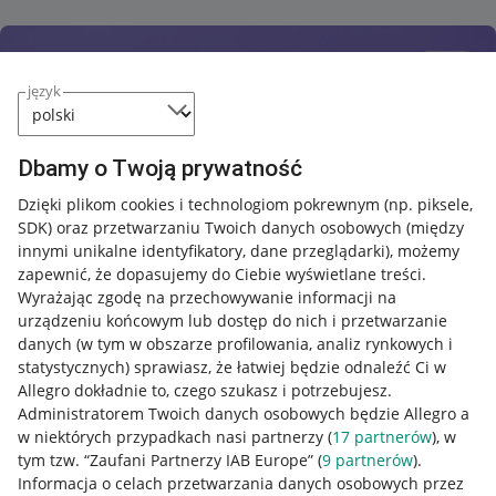
język
Dbamy o Twoją prywatność
Dzięki plikom cookies i technologiom pokrewnym
(np. piksele,
SDK)
oraz przetwarzaniu Twoich danych osobowych
(między
innymi unikalne identyfikatory, dane przeglądarki)
, możemy
zapewnić, że dopasujemy do Ciebie wyświetlane treści.
Wyrażając zgodę na przechowywanie informacji na
urządzeniu końcowym lub dostęp do nich i przetwarzanie
danych (w tym w obszarze profilowania, analiz rynkowych i
statystycznych) sprawiasz, że łatwiej będzie odnaleźć Ci w
Allegro dokładnie to, czego szukasz i potrzebujesz.
Administratorem Twoich danych osobowych będzie Allegro a
w niektórych przypadkach nasi partnerzy (
17
partnerów
), w
tym tzw. “Zaufani Partnerzy IAB Europe” (
9
partnerów
).
Przydatne informacje
Informacja o celach przetwarzania danych osobowych przez