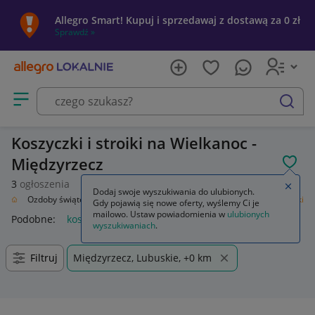
Allegro Smart! Kupuj i sprzedawaj z dostawą za 0 zł
Sprawdź »
Otwórz menu z kategoriami
szukaj
Koszyczki i stroiki na Wielkanoc -
Międzyrzecz
POL
3
ogłoszenia
Zamkn
Dodaj swoje wyszukiwania do ulubionych.
enie
Ozdoby świąteczne i okolicznościowe
Wielkanoc
Koszyczki i stroiki
Gdy pojawią się nowe oferty, wyślemy Ci je
mailowo. Ustaw powiadomienia w
ulubionych
Podobne:
koszyczki i stroiki
wyszukiwaniach
.
Filtruj
Międzyrzecz, Lubuskie, +0 km