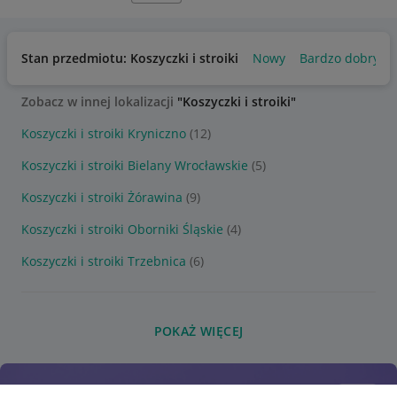
Stan przedmiotu: Koszyczki i stroiki
Nowy
Bardzo dobry
Zobacz w innej lokalizacji
"Koszyczki i stroiki"
Koszyczki i stroiki Kryniczno
(12)
Koszyczki i stroiki Bielany Wrocławskie
(5)
Koszyczki i stroiki Żórawina
(9)
Koszyczki i stroiki Oborniki Śląskie
(4)
Koszyczki i stroiki Trzebnica
(6)
POKAŻ WIĘCEJ