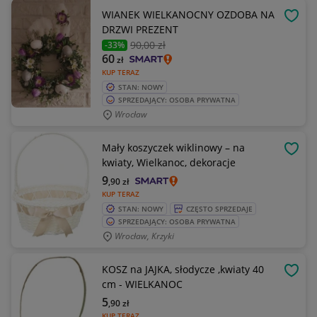
WIANEK WIELKANOCNY OZDOBA NA
OBSE
DRZWI PREZENT
90
,00 zł
-33%
60
zł
KUP TERAZ
STAN: NOWY
SPRZEDAJĄCY: OSOBA PRYWATNA
Wrocław
Mały koszyczek wiklinowy – na
OBSE
kwiaty, Wielkanoc, dekoracje
9
,90
zł
KUP TERAZ
STAN: NOWY
CZĘSTO SPRZEDAJE
SPRZEDAJĄCY: OSOBA PRYWATNA
Wrocław, Krzyki
KOSZ na JAJKA, słodycze ,kwiaty 40
OBSE
cm - WIELKANOC
5
,90
zł
KUP TERAZ