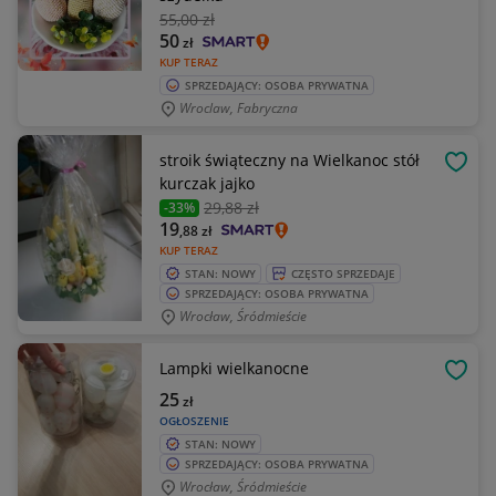
55
,00 zł
50
zł
KUP TERAZ
SPRZEDAJĄCY: OSOBA PRYWATNA
Wroclaw, Fabryczna
stroik świąteczny na Wielkanoc stół
OBSE
kurczak jajko
29
,88 zł
-33%
19
,88
zł
KUP TERAZ
STAN: NOWY
CZĘSTO SPRZEDAJE
SPRZEDAJĄCY: OSOBA PRYWATNA
Wrocław, Śródmieście
Lampki wielkanocne
OBSE
25
zł
OGŁOSZENIE
STAN: NOWY
SPRZEDAJĄCY: OSOBA PRYWATNA
Wrocław, Śródmieście