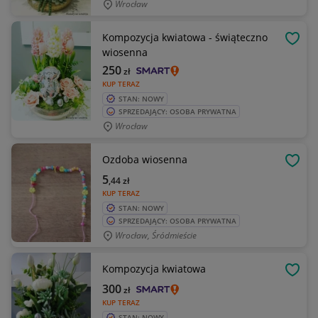
Wrocław
Kompozycja kwiatowa - świąteczno
OBSE
wiosenna
250
zł
KUP TERAZ
STAN: NOWY
SPRZEDAJĄCY: OSOBA PRYWATNA
Wrocław
Ozdoba wiosenna
OBSE
5
,44
zł
KUP TERAZ
STAN: NOWY
SPRZEDAJĄCY: OSOBA PRYWATNA
Wrocław, Śródmieście
Kompozycja kwiatowa
OBSE
300
zł
KUP TERAZ
STAN: NOWY