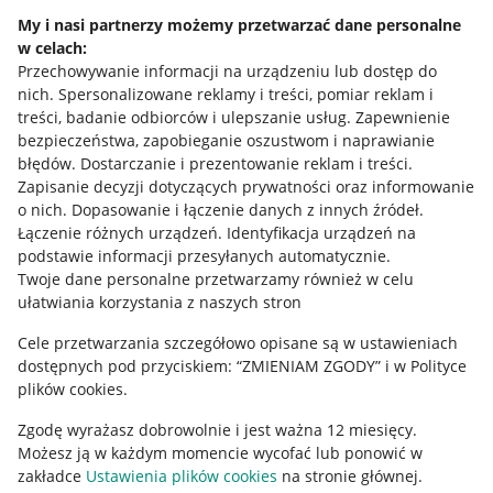
Napisz do nas
My i nasi partnerzy możemy przetwarzać dane personalne
w celach:
Allegro Gadane dla sprzedających
Przechowywanie informacji na urządzeniu lub dostęp do
Allegro Gadane dla kupujących
nich
.
Spersonalizowane reklamy i treści, pomiar reklam i
treści, badanie odbiorców i ulepszanie usług
.
Zapewnienie
Mapa miejscowości
bezpieczeństwa, zapobieganie oszustwom i naprawianie
błędów
.
Dostarczanie i prezentowanie reklam i treści
.
Informacje prawne
Zapisanie decyzji dotyczących prywatności oraz informowanie
o nich
.
Dopasowanie i łączenie danych z innych źródeł
.
Regulamin
Łączenie różnych urządzeń
.
Identyfikacja urządzeń na
podstawie informacji przesyłanych automatycznie
.
Polityka plików "cookies"
Twoje dane personalne przetwarzamy również w celu
ułatwiania korzystania z naszych stron
Ustawienia plików "cookies"
Cele przetwarzania szczegółowo opisane są w ustawieniach
Udostępnianie lokalizacji
dostępnych pod przyciskiem: “ZMIENIAM ZGODY” i w Polityce
Informacje dla Aktu o Usługach Cyfrowych
plików cookies.
Zgodę wyrażasz dobrowolnie i jest ważna 12 miesięcy.
Pobierz aplikację
Możesz ją w każdym momencie wycofać lub ponowić w
zakładce
Ustawienia plików cookies
na stronie głównej.