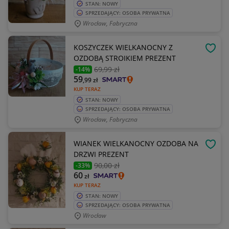
STAN: NOWY
SPRZEDAJĄCY: OSOBA PRYWATNA
Wrocław, Fabryczna
KOSZYCZEK WIELKANOCNY Z
OBSE
OZDOBĄ STROIKIEM PREZENT
69
,99 zł
-14%
59
,99
zł
KUP TERAZ
STAN: NOWY
SPRZEDAJĄCY: OSOBA PRYWATNA
Wrocław, Fabryczna
WIANEK WIELKANOCNY OZDOBA NA
OBSE
DRZWI PREZENT
90
,00 zł
-33%
60
zł
KUP TERAZ
STAN: NOWY
SPRZEDAJĄCY: OSOBA PRYWATNA
Wrocław