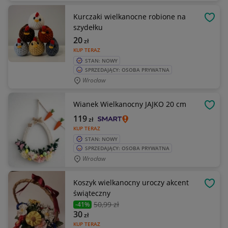
Kurczaki wielkanocne robione na
OBSE
szydełku
20
zł
KUP TERAZ
STAN: NOWY
SPRZEDAJĄCY: OSOBA PRYWATNA
Wrocław
Wianek Wielkanocny JAJKO 20 cm
OBSE
119
zł
KUP TERAZ
STAN: NOWY
SPRZEDAJĄCY: OSOBA PRYWATNA
Wrocław
Koszyk wielkanocny uroczy akcent
OBSE
świąteczny
50
,99 zł
-41%
30
zł
KUP TERAZ