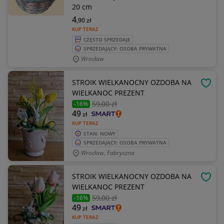
20 cm
4
,90
zł
KUP TERAZ
CZĘSTO SPRZEDAJE
SPRZEDAJĄCY: OSOBA PRYWATNA
Wrocław
STROIK WIELKANOCNY OZDOBA NA
OBSE
WIELKANOC PREZENT
59
,00 zł
-16%
49
zł
KUP TERAZ
STAN: NOWY
SPRZEDAJĄCY: OSOBA PRYWATNA
Wrocław, Fabryczna
STROIK WIELKANOCNY OZDOBA NA
OBSE
WIELKANOC PREZENT
59
,00 zł
-16%
49
zł
KUP TERAZ