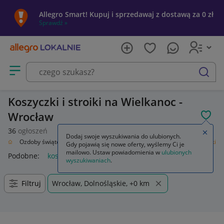
Allegro Smart! Kupuj i sprzedawaj z dostawą za 0 zł
Sprawdź »
Otwórz menu z kategoriami
szukaj
Koszyczki i stroiki na Wielkanoc -
Wrocław
POL
36
ogłoszeń
Zamkn
Dodaj swoje wyszukiwania do ulubionych.
enie
Ozdoby świąteczne i okolicznościowe
Wielkanoc
Koszyczki i stroiki
Gdy pojawią się nowe oferty, wyślemy Ci je
mailowo. Ustaw powiadomienia w
ulubionych
Podobne:
koszyczki i stroiki
wyszukiwaniach
.
Filtruj
Wrocław, Dolnośląskie, +0 km