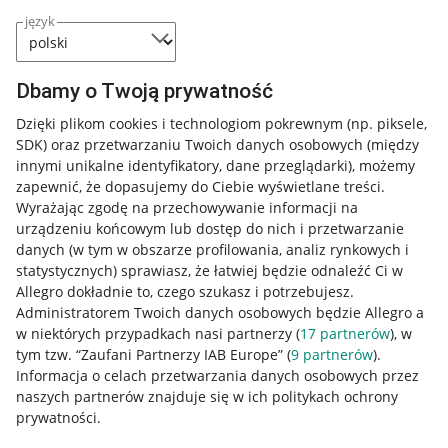
język
Dbamy o Twoją prywatność
Dzięki plikom cookies i technologiom pokrewnym
(np. piksele,
SDK)
oraz przetwarzaniu Twoich danych osobowych
(między
innymi unikalne identyfikatory, dane przeglądarki)
, możemy
zapewnić, że dopasujemy do Ciebie wyświetlane treści.
Wyrażając zgodę na przechowywanie informacji na
urządzeniu końcowym lub dostęp do nich i przetwarzanie
danych (w tym w obszarze profilowania, analiz rynkowych i
statystycznych) sprawiasz, że łatwiej będzie odnaleźć Ci w
Allegro dokładnie to, czego szukasz i potrzebujesz.
Administratorem Twoich danych osobowych będzie Allegro a
w niektórych przypadkach nasi partnerzy (
17
partnerów
), w
tym tzw. “Zaufani Partnerzy IAB Europe” (
9
partnerów
).
Przydatne informacje
Informacja o celach przetwarzania danych osobowych przez
naszych partnerów znajduje się w ich politykach ochrony
prywatności.
Jak to działa