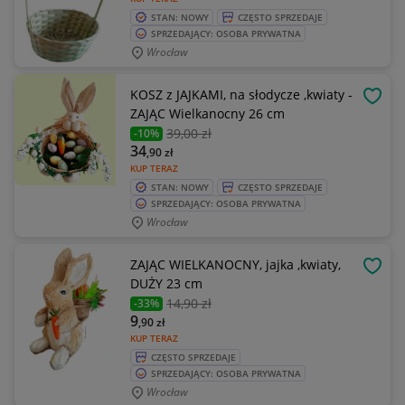
STAN: NOWY
CZĘSTO SPRZEDAJE
SPRZEDAJĄCY: OSOBA PRYWATNA
Wrocław
KOSZ z JAJKAMI, na słodycze ,kwiaty -
OBSE
ZAJĄC Wielkanocny 26 cm
39
,00 zł
-10%
34
,90
zł
KUP TERAZ
STAN: NOWY
CZĘSTO SPRZEDAJE
SPRZEDAJĄCY: OSOBA PRYWATNA
Wrocław
ZAJĄC WIELKANOCNY, jajka ,kwiaty,
OBSE
DUŻY 23 cm
14
,90 zł
-33%
9
,90
zł
KUP TERAZ
CZĘSTO SPRZEDAJE
SPRZEDAJĄCY: OSOBA PRYWATNA
Wrocław