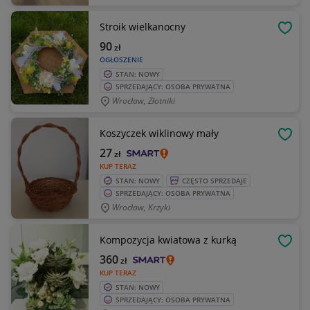
Stroik wielkanocny
OBSE
90
zł
OGŁOSZENIE
STAN: NOWY
SPRZEDAJĄCY: OSOBA PRYWATNA
Wrocław, Złotniki
Koszyczek wiklinowy mały
OBSE
27
zł
KUP TERAZ
STAN: NOWY
CZĘSTO SPRZEDAJE
SPRZEDAJĄCY: OSOBA PRYWATNA
Wrocław, Krzyki
Kompozycja kwiatowa z kurką
OBSE
360
zł
KUP TERAZ
STAN: NOWY
SPRZEDAJĄCY: OSOBA PRYWATNA