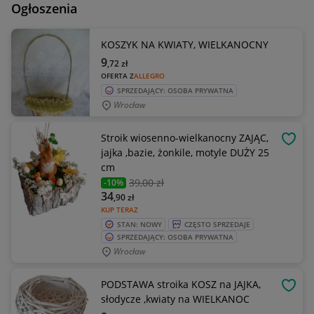
Ogłoszenia
KOSZYK NA KWIATY, WIELKANOCNY
9
,72
zł
OFERTA Z
ALLEGRO
SPRZEDAJĄCY: OSOBA PRYWATNA
Wrocław
Stroik wiosenno-wielkanocny ZAJĄC,
OBSE
jajka ,bazie, żonkile, motyle DUŻY 25
cm
39
,00 zł
-10%
34
,90
zł
KUP TERAZ
STAN: NOWY
CZĘSTO SPRZEDAJE
SPRZEDAJĄCY: OSOBA PRYWATNA
Wrocław
PODSTAWA stroika KOSZ na JAJKA,
OBSE
słodycze ,kwiaty na WIELKANOC