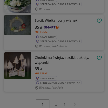
SPRZEDAJĄCY: OSOBA PRYWATNA
Wrocław
Stroik Wielkanocny wianek
OBSE
35
zł
KUP TERAZ
STAN: NOWY
SPRZEDAJĄCY: OSOBA PRYWATNA
Wrocław, Śródmieście
Choinki na święta, stroiki, bukiety,
OBSE
wiązanki
35
zł
KUP TERAZ
STAN: NOWY
SPRZEDAJĄCY: OSOBA PRYWATNA
Wrocław, Psie Pole
Wybierz stronę:
Następna strona
z
1