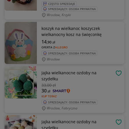
CZĘSTO SPRZEDAJE
SPRZEDAJĄCY: OSOBA PRYWATNA
Wrocław, Krzyki
koszyk na wielkanoc koszyczek
wielkanocny kosz na święconkę
14
,90
zł
OFERTA Z
ALLEGRO
SPRZEDAJĄCY: OSOBA PRYWATNA
Wrocław
Jajka wielkanocne ozdoby na
OBSE
szydełku
33
,00 zł
30
zł
KUP TERAZ
SPRZEDAJĄCY: OSOBA PRYWATNA
Wroclaw, Fabryczna
Jajka wielkanocne ozdoby na
OBSE
szydełku