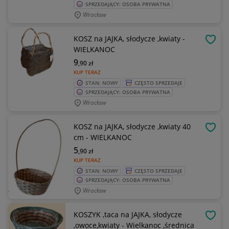
SPRZEDAJĄCY: OSOBA PRYWATNA
Wrocław
KOSZ na JAJKA, słodycze ,kwiaty -
OBSE
WIELKANOC
9
,90
zł
KUP TERAZ
STAN: NOWY
CZĘSTO SPRZEDAJE
SPRZEDAJĄCY: OSOBA PRYWATNA
Wrocław
KOSZ na JAJKA, słodycze ,kwiaty 40
OBSE
cm - WIELKANOC
5
,90
zł
KUP TERAZ
STAN: NOWY
CZĘSTO SPRZEDAJE
SPRZEDAJĄCY: OSOBA PRYWATNA
Wrocław
KOSZYK ,taca na JAJKA, słodycze
OBSE
,owoce,kwiaty - Wielkanoc ,średnica