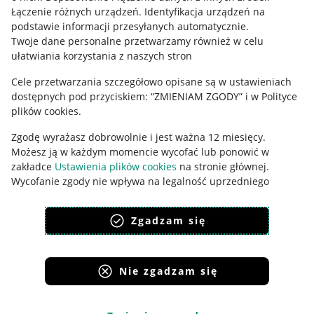
Łączenie różnych urządzeń
.
Identyfikacja urządzeń na
Ustawienia plików "cookies"
podstawie informacji przesyłanych automatycznie
.
Twoje dane personalne przetwarzamy również w celu
Udostępnianie lokalizacji
ułatwiania korzystania z naszych stron
Informacje dla Aktu o Usługach Cyfrowych
Cele przetwarzania szczegółowo opisane są w ustawieniach
dostępnych pod przyciskiem: “ZMIENIAM ZGODY” i w Polityce
Pobierz aplikację
plików cookies.
Zgodę wyrażasz dobrowolnie i jest ważna 12 miesięcy.
Możesz ją w każdym momencie wycofać lub ponowić w
zakładce
Ustawienia plików cookies
na stronie głównej.
Wycofanie zgody nie wpływa na legalność uprzedniego
przetwarzania.
Zgadzam się
polityka plików cookies
polityka ochrony prywatności
Nie zgadzam się
Korzystanie z serwisu oznacza akceptację
regulaminu
.