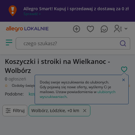
Allegro Smart! Kupuj i sprzedawaj z dostawą za 0 zł
Sprawdź »
Otwórz menu z kategoriami
szukaj
Koszyczki i stroiki na Wielkanoc -
Wolbórz
POL
0
ogłoszeń
Zamkn
Dodaj swoje wyszukiwania do ulubionych.
enie
Ozdoby świąteczne i okolicznościowe
Wielkanoc
Koszyczki i stroiki
Gdy pojawią się nowe oferty, wyślemy Ci je
mailowo. Ustaw powiadomienia w
ulubionych
Podobne:
koszyczki i stroiki
wyszukiwaniach
.
Filtruj
Wolbórz, Łódzkie, +0 km