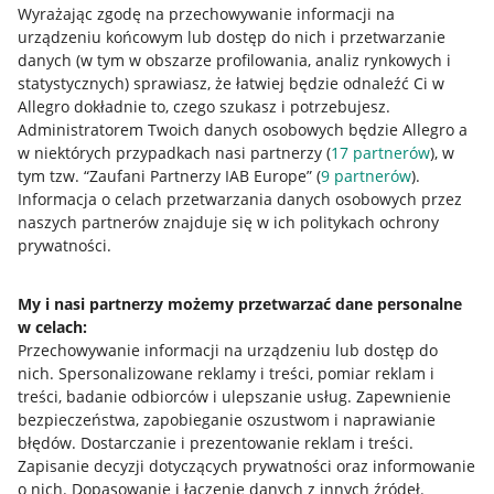
Wyrażając zgodę na przechowywanie informacji na
urządzeniu końcowym lub dostęp do nich i przetwarzanie
danych (w tym w obszarze profilowania, analiz rynkowych i
statystycznych) sprawiasz, że łatwiej będzie odnaleźć Ci w
Allegro dokładnie to, czego szukasz i potrzebujesz.
Administratorem Twoich danych osobowych będzie Allegro a
Przydatne informacje
w niektórych przypadkach nasi partnerzy (
17
partnerów
), w
tym tzw. “Zaufani Partnerzy IAB Europe” (
9
partnerów
).
Jak to działa
Informacja o celach przetwarzania danych osobowych przez
naszych partnerów znajduje się w ich politykach ochrony
Napisz do nas
prywatności.
Allegro Gadane dla sprzedających
My i nasi partnerzy możemy przetwarzać dane personalne
Allegro Gadane dla kupujących
w celach:
Mapa miejscowości
Przechowywanie informacji na urządzeniu lub dostęp do
nich
.
Spersonalizowane reklamy i treści, pomiar reklam i
Informacje prawne
treści, badanie odbiorców i ulepszanie usług
.
Zapewnienie
bezpieczeństwa, zapobieganie oszustwom i naprawianie
błędów
.
Dostarczanie i prezentowanie reklam i treści
.
Regulamin
Zapisanie decyzji dotyczących prywatności oraz informowanie
Polityka plików "cookies"
o nich
.
Dopasowanie i łączenie danych z innych źródeł
.