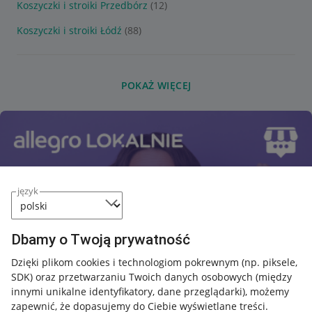
Koszyczki i stroiki Przedbórz
(12)
Koszyczki i stroiki Łódź
(88)
POKAŻ WIĘCEJ
język
Dbamy o Twoją prywatność
Dzięki plikom cookies i technologiom pokrewnym
(np. piksele,
SDK)
oraz przetwarzaniu Twoich danych osobowych
(między
innymi unikalne identyfikatory, dane przeglądarki)
, możemy
zapewnić, że dopasujemy do Ciebie wyświetlane treści.