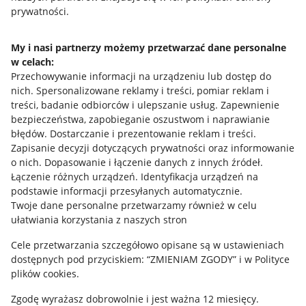
prywatności.
Jak to działa
Napisz do nas
My i nasi partnerzy możemy przetwarzać dane personalne
w celach:
Allegro Gadane dla sprzedających
Przechowywanie informacji na urządzeniu lub dostęp do
Allegro Gadane dla kupujących
nich
.
Spersonalizowane reklamy i treści, pomiar reklam i
treści, badanie odbiorców i ulepszanie usług
.
Zapewnienie
Mapa miejscowości
bezpieczeństwa, zapobieganie oszustwom i naprawianie
błędów
.
Dostarczanie i prezentowanie reklam i treści
.
Informacje prawne
Zapisanie decyzji dotyczących prywatności oraz informowanie
o nich
.
Dopasowanie i łączenie danych z innych źródeł
.
Regulamin
Łączenie różnych urządzeń
.
Identyfikacja urządzeń na
podstawie informacji przesyłanych automatycznie
.
Polityka plików "cookies"
Twoje dane personalne przetwarzamy również w celu
ułatwiania korzystania z naszych stron
Ustawienia plików "cookies"
Cele przetwarzania szczegółowo opisane są w ustawieniach
Udostępnianie lokalizacji
dostępnych pod przyciskiem: “ZMIENIAM ZGODY” i w Polityce
Informacje dla Aktu o Usługach Cyfrowych
plików cookies.
Zgodę wyrażasz dobrowolnie i jest ważna 12 miesięcy.
Pobierz aplikację