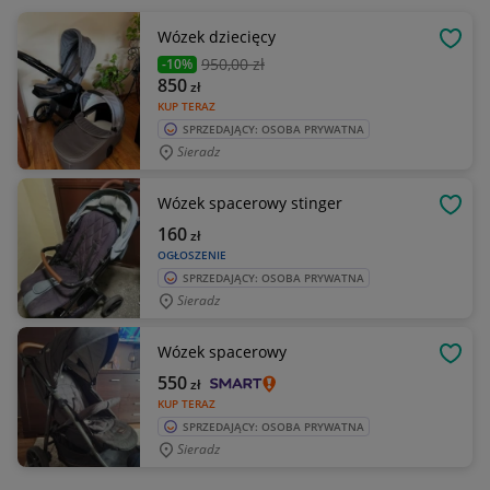
Wózek dziecięcy
OBSE
950
,00 zł
-10%
850
zł
KUP TERAZ
SPRZEDAJĄCY: OSOBA PRYWATNA
Sieradz
Wózek spacerowy stinger
OBSE
160
zł
OGŁOSZENIE
SPRZEDAJĄCY: OSOBA PRYWATNA
Sieradz
Wózek spacerowy
OBSE
550
zł
KUP TERAZ
SPRZEDAJĄCY: OSOBA PRYWATNA
Sieradz