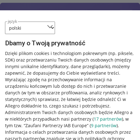
język
Dbamy o Twoją prywatność
Dzięki plikom cookies i technologiom pokrewnym
(np. piksele,
SDK)
oraz przetwarzaniu Twoich danych osobowych
(między
innymi unikalne identyfikatory, dane przeglądarki)
, możemy
zapewnić, że dopasujemy do Ciebie wyświetlane treści.
Wyrażając zgodę na przechowywanie informacji na
urządzeniu końcowym lub dostęp do nich i przetwarzanie
danych (w tym w obszarze profilowania, analiz rynkowych i
statystycznych) sprawiasz, że łatwiej będzie odnaleźć Ci w
Allegro dokładnie to, czego szukasz i potrzebujesz.
Administratorem Twoich danych osobowych będzie Allegro a
w niektórych przypadkach nasi partnerzy (
17
partnerów
), w
tym tzw. “Zaufani Partnerzy IAB Europe” (
9
partnerów
).
Przydatne informacje
Informacja o celach przetwarzania danych osobowych przez
naszych partnerów znajduje się w ich politykach ochrony