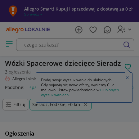
Allegro Smart! Kupuj i sprzedawaj z dostawą za 0 zł
Sprawdź »
Otwórz menu z kategoriami
szukaj
Wózki Spacerowe dziecięce Sieradz
POL
3
ogłoszenia
Zamkn
Allegro Lokalnie
Dziecko
Wózki
Spacerowe
Dodaj swoje wyszukiwania do ulubionych.
Gdy pojawią się nowe oferty, wyślemy Ci je
Podobne:
spacerowe
wkładka do wózka spacerowego
wózk
mailowo. Ustaw powiadomienia w
ulubionych
wyszukiwaniach
.
Filtruj
Sieradz, Łódzkie, +0 km
Ogłoszenia