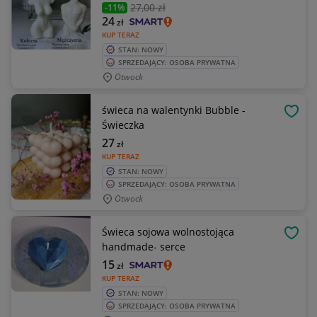
27
,00 zł
-11%
24
zł
KUP TERAZ
STAN: NOWY
SPRZEDAJĄCY: OSOBA PRYWATNA
Otwock
świeca na walentynki Bubble -
OBSE
Świeczka
27
zł
KUP TERAZ
STAN: NOWY
SPRZEDAJĄCY: OSOBA PRYWATNA
Otwock
Świeca sojowa wolnostojąca
OBSE
handmade- serce
15
zł
KUP TERAZ
STAN: NOWY
SPRZEDAJĄCY: OSOBA PRYWATNA