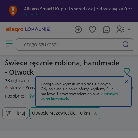
Allegro Smart! Kupuj i sprzedawaj z dostawą za 0 zł
Sprawdź »
Otwórz menu z kategoriami
szukaj
Świece ręcznie robiona, handmade
- Otwock
POL
28
ogłoszeń
Zamkn
Dodaj swoje wyszukiwania do ulubionych.
Rękodzieło
Przedmioty ręcznie wykonane
Wyposażenie domu
Świece
Gdy pojawią się nowe oferty, wyślemy Ci je
mailowo. Ustaw powiadomienia w
ulubionych
Podobne:
świece zapłonowe
świece sojowe
świece zapach
wyszukiwaniach
.
Filtruj
Otwock, Mazowieckie, +0 km