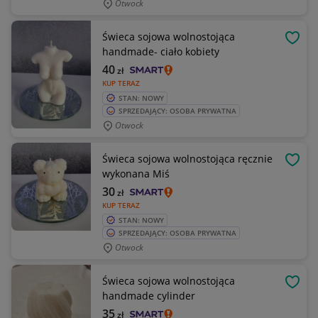
Otwock
Świeca sojowa wolnostojąca
OBSE
handmade- ciało kobiety
40
zł
KUP TERAZ
STAN: NOWY
SPRZEDAJĄCY: OSOBA PRYWATNA
Otwock
Świeca sojowa wolnostojąca ręcznie
OBSE
wykonana Miś
30
zł
KUP TERAZ
STAN: NOWY
SPRZEDAJĄCY: OSOBA PRYWATNA
Otwock
Świeca sojowa wolnostojąca
OBSE
handmade cylinder
35
zł