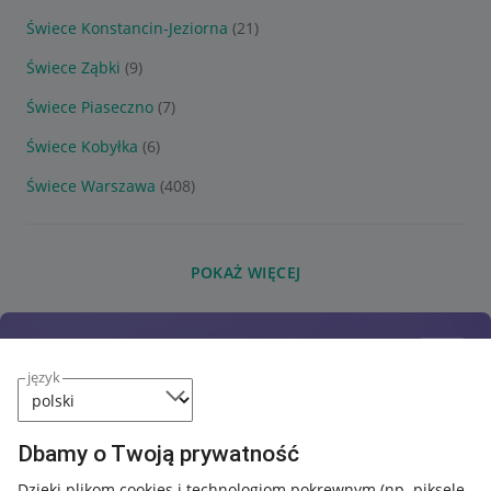
Świece Konstancin-Jeziorna
(21)
Świece Ząbki
(9)
Świece Piaseczno
(7)
Świece Kobyłka
(6)
Świece Warszawa
(408)
POKAŻ WIĘCEJ
język
Dbamy o Twoją prywatność
Dzięki plikom cookies i technologiom pokrewnym
(np. piksele,