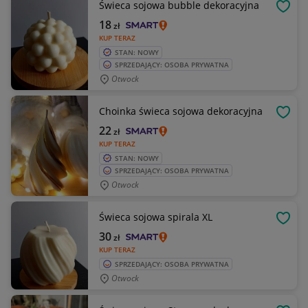
Świeca sojowa bubble dekoracyjna
OBSE
18
zł
KUP TERAZ
STAN: NOWY
SPRZEDAJĄCY: OSOBA PRYWATNA
Otwock
Choinka świeca sojowa dekoracyjna
OBSE
22
zł
KUP TERAZ
STAN: NOWY
SPRZEDAJĄCY: OSOBA PRYWATNA
Otwock
Świeca sojowa spirala XL
OBSE
30
zł
KUP TERAZ
SPRZEDAJĄCY: OSOBA PRYWATNA
Otwock