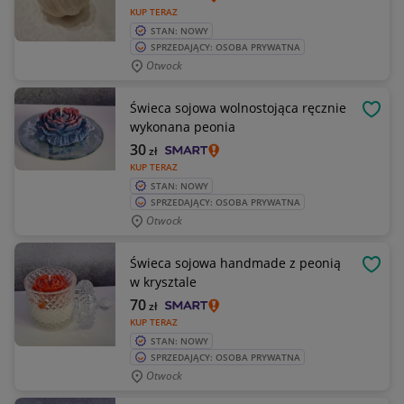
KUP TERAZ
STAN: NOWY
SPRZEDAJĄCY: OSOBA PRYWATNA
Otwock
Świeca sojowa wolnostojąca ręcznie
OBSE
wykonana peonia
30
zł
KUP TERAZ
STAN: NOWY
SPRZEDAJĄCY: OSOBA PRYWATNA
Otwock
Świeca sojowa handmade z peonią
OBSE
w krysztale
70
zł
KUP TERAZ
STAN: NOWY
SPRZEDAJĄCY: OSOBA PRYWATNA
Otwock