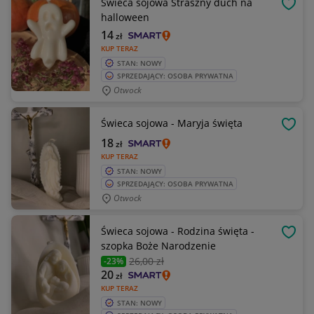
Świeca sojowa Straszny duch na
OBSE
halloween
14
zł
KUP TERAZ
STAN: NOWY
SPRZEDAJĄCY: OSOBA PRYWATNA
Otwock
Świeca sojowa - Maryja święta
OBSE
18
zł
KUP TERAZ
STAN: NOWY
SPRZEDAJĄCY: OSOBA PRYWATNA
Otwock
Świeca sojowa - Rodzina święta -
OBSE
szopka Boże Narodzenie
26
,00 zł
-23%
20
zł
KUP TERAZ
STAN: NOWY