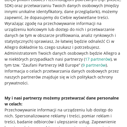
SDK)
oraz przetwarzaniu Twoich danych osobowych
(między
innymi unikalne identyfikatory, dane przeglądarki)
, możemy
zapewnić, że dopasujemy do Ciebie wyświetlane treści.
Wyrażając zgodę na przechowywanie informacji na
urządzeniu końcowym lub dostęp do nich i przetwarzanie
danych (w tym w obszarze profilowania, analiz rynkowych i
statystycznych) sprawiasz, że łatwiej będzie odnaleźć Ci w
Allegro dokładnie to, czego szukasz i potrzebujesz.
Administratorem Twoich danych osobowych będzie Allegro a
w niektórych przypadkach nasi partnerzy (
17
partnerów
), w
tym tzw. “Zaufani Partnerzy IAB Europe” (
9
partnerów
).
Przydatne informacje
Informacja o celach przetwarzania danych osobowych przez
naszych partnerów znajduje się w ich politykach ochrony
prywatności.
Jak to działa
Napisz do nas
My i nasi partnerzy możemy przetwarzać dane personalne
w celach:
Allegro Gadane dla sprzedających
Przechowywanie informacji na urządzeniu lub dostęp do
Allegro Gadane dla kupujących
nich
.
Spersonalizowane reklamy i treści, pomiar reklam i
treści, badanie odbiorców i ulepszanie usług
.
Zapewnienie
Mapa miejscowości