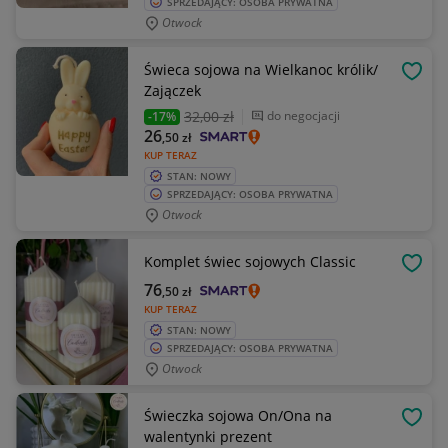
SPRZEDAJĄCY: OSOBA PRYWATNA
Otwock
Świeca sojowa na Wielkanoc królik/
OBSE
Zajączek
32
,00 zł
do negocjacji
-17%
26
,50
zł
KUP TERAZ
STAN: NOWY
SPRZEDAJĄCY: OSOBA PRYWATNA
Otwock
Komplet świec sojowych Classic
OBSE
76
,50
zł
KUP TERAZ
STAN: NOWY
SPRZEDAJĄCY: OSOBA PRYWATNA
Otwock
Świeczka sojowa On/Ona na
OBSE
walentynki prezent