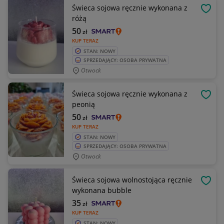
Świeca sojowa ręcznie wykonana z
OBSE
różą
50
zł
KUP TERAZ
STAN: NOWY
SPRZEDAJĄCY: OSOBA PRYWATNA
Otwock
Świeca sojowa ręcznie wykonana z
OBSE
peonią
50
zł
KUP TERAZ
STAN: NOWY
SPRZEDAJĄCY: OSOBA PRYWATNA
Otwock
Świeca sojowa wolnostojąca ręcznie
OBSE
wykonana bubble
35
zł
KUP TERAZ
STAN: NOWY