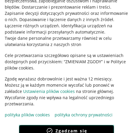
bezpieczeństwa, zapobieganie oszustwom i naprawianie
błędów
.
Dostarczanie i prezentowanie reklam i treści
.
Informacje prawne
Zapisanie decyzji dotyczących prywatności oraz informowanie
o nich
.
Dopasowanie i łączenie danych z innych źródeł
.
Regulamin
Łączenie różnych urządzeń
.
Identyfikacja urządzeń na
podstawie informacji przesyłanych automatycznie
.
Polityka plików "cookies"
Twoje dane personalne przetwarzamy również w celu
ułatwiania korzystania z naszych stron
Ustawienia plików "cookies"
Cele przetwarzania szczegółowo opisane są w ustawieniach
Udostępnianie lokalizacji
dostępnych pod przyciskiem: “ZMIENIAM ZGODY” i w Polityce
Informacje dla Aktu o Usługach Cyfrowych
plików cookies.
Zgodę wyrażasz dobrowolnie i jest ważna 12 miesięcy.
Pobierz aplikację
Możesz ją w każdym momencie wycofać lub ponowić w
zakładce
Ustawienia plików cookies
na stronie głównej.
Wycofanie zgody nie wpływa na legalność uprzedniego
przetwarzania.
polityka plików cookies
polityka ochrony prywatności
Zgadzam się