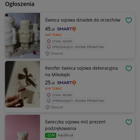
Ogłoszenia
Świeca sojowa dziadek do orzechów
OBSE
45
zł
KUP TERAZ
STAN: NOWY
SPRZEDAJĄCY: OSOBA PRYWATNA
Otwock
Renifer świeca sojowa dekoracyjna
OBSE
na Mikołajki
25
zł
KUP TERAZ
STAN: NOWY
SPRZEDAJĄCY: OSOBA PRYWATNA
Otwock
Świeczka sojowa miś prezent
OBSE
podziękowania
14
,99 zł
-33%