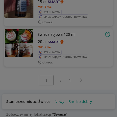
19
zł
KUP TERAZ
STAN: NOWY
SPRZEDAJĄCY: OSOBA PRYWATNA
Otwock
Świeca sojowa 120 ml
OBSE
20
zł
KUP TERAZ
STAN: NOWY
SPRZEDAJĄCY: OSOBA PRYWATNA
Otwock
Wybierz stronę:
Następna strona
z
1
Stan przedmiotu: Świece
Nowy
Bardzo dobry
Zobacz w innej lokalizacji
"Świece"