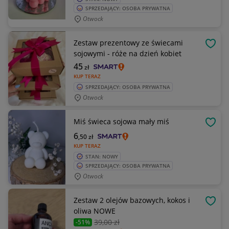
SPRZEDAJĄCY: OSOBA PRYWATNA
Otwock
Zestaw prezentowy ze świecami
OBSE
sojowymi - róże na dzień kobiet
45
zł
KUP TERAZ
SPRZEDAJĄCY: OSOBA PRYWATNA
Otwock
Miś świeca sojowa mały miś
OBSE
6
,50
zł
KUP TERAZ
STAN: NOWY
SPRZEDAJĄCY: OSOBA PRYWATNA
Otwock
Zestaw 2 olejów bazowych, kokos i
OBSE
oliwa NOWE
39
,00 zł
-51%