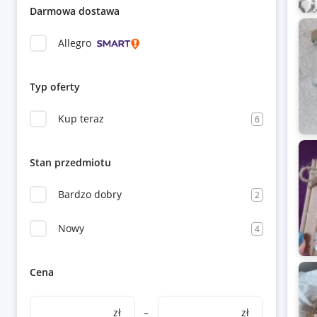
Darmowa dostawa
Allegro
Typ oferty
Kup teraz
6
Stan przedmiotu
Bardzo dobry
2
Nowy
4
Cena
zł
–
zł