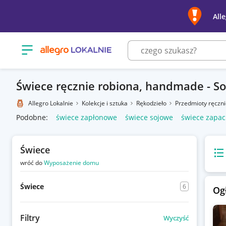
All
Otwórz menu z kategoriami
Świece ręcznie robiona, handmade - S
Allegro Lokalnie
Kolekcje i sztuka
Rękodzieło
Przedmioty ręczn
Podobne:
świece zapłonowe
świece sojowe
świece zapa
Świece
Wido
wróć do
Wyposażenie domu
Świece
6
Og
Filtry
Wyczyść