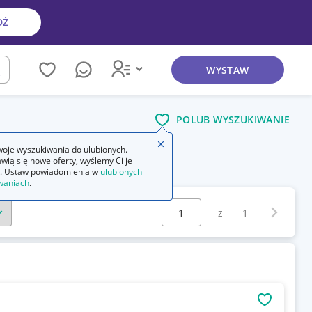
DŹ
WYSTAW
kaj
POLUB WYSZUKIWANIE
Zamknij wskazówkę
oje wyszukiwania do ulubionych.
wią się nowe oferty, wyślemy Ci je
. Ustaw powiadomienia w
ulubionych
waniach
.
Wybierz stronę:
Następna 
z
1
OBSERWU