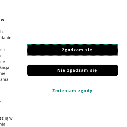
e w
ch
.
adanie
e i
Zgadzam się
h
nie
ikacja
Nie zgadzam się
nie
.
iania
Zmieniam zgody
e
sz ją w
nia