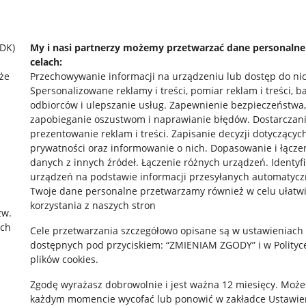
SDK)
My i nasi partnerzy możemy przetwarzać dane personaln
celach:
że
Przechowywanie informacji na urządzeniu lub dostęp do ni
Spersonalizowane reklamy i treści, pomiar reklam i treści, b
odbiorców i ulepszanie usług
.
Zapewnienie bezpieczeństwa,
zapobieganie oszustwom i naprawianie błędów
.
Dostarczani
prezentowanie reklam i treści
.
Zapisanie decyzji dotyczącyc
prywatności oraz informowanie o nich
.
Dopasowanie i łącze
danych z innych źródeł
.
Łączenie różnych urządzeń
.
Identyf
rawne
Pobierz aplikację
urządzeń na podstawie informacji przesyłanych automatycz
Twoje dane personalne przetwarzamy również w celu ułatw
korzystania z naszych stron
zw.
ach
 "cookies"
Cele przetwarzania szczegółowo opisane są w ustawieniach
dostępnych pod przyciskiem: “ZMIENIAM ZGODY” i w Polityc
ów "cookies"
plików cookies.
okalizacji
Zgodę wyrażasz dobrowolnie i jest ważna 12 miesięcy. Może
każdym momencie wycofać lub ponowić w zakładce
Ustawie
 Aktu o Usługach Cyfrowych