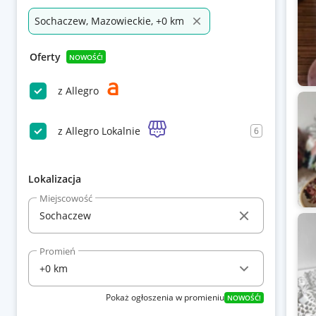
Sochaczew, Mazowieckie, +0 km
Oferty
NOWOŚĆ!
z Allegro
z Allegro Lokalnie
6
Lokalizacja
Miejscowość
Promień
Pokaż ogłoszenia w promieniu
NOWOŚĆ!