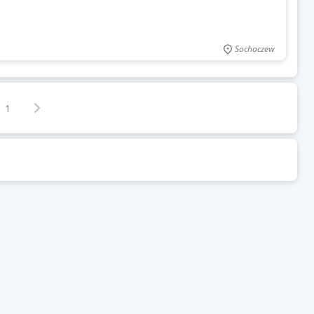
Sochaczew
Następna strona
z
1