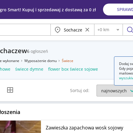
SPRAW
egro Smart! Kupuj i sprzedawaj z dostawą za 0 zł
Miasto
Wyczyść frazę
+
0
km
Odległość
szu
ochaczew
6
ogłoszeń
ie wykonane
Wyposażenie domu
Świece
Dodaj sw
Gdy poja
chowe
świece dymne
flower box świece sojowe
mailowo
wyszuki
k listy
Widok siatki
Sortuj od:
łoszenia
Zawieszka zapachowa wosk sojowy