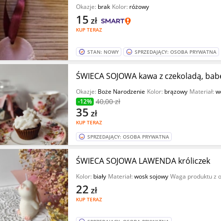
Okazje:
brak
Kolor:
różowy
15
zł
KUP TERAZ
STAN: NOWY
SPRZEDAJĄCY: OSOBA PRYWATNA
ŚWIECA SOJOWA kawa z czekoladą, bab
Okazje:
Boże Narodzenie
Kolor:
brązowy
Materiał:
w
40
,00 zł
-12%
35
zł
KUP TERAZ
SPRZEDAJĄCY: OSOBA PRYWATNA
ŚWIECA SOJOWA LAWENDA króliczek
Kolor:
biały
Materiał:
wosk sojowy
Waga produktu z 
22
zł
KUP TERAZ