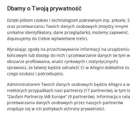
Dbamy o Twoją prywatność
Dzięki plikom cookies i technologiom pokrewnym
(np. piksele, 
oraz przetwarzaniu Twoich danych osobowych
(między innymi
unikalne identyfikatory, dane przeglądarki)
, możemy zapewnić, 
dopasujemy do Ciebie wyświetlane treści.
Wyrażając zgodę na przechowywanie informacji na urządzeniu
końcowym lub dostęp do nich i przetwarzanie danych (w tym w
obszarze profilowania, analiz rynkowych i statystycznych)
sprawiasz, że łatwiej będzie odnaleźć Ci w Allegro dokładnie to,
czego szukasz i potrzebujesz.
Przydatne informacje
Informacje p
Administratorem Twoich danych osobowych będzie Allegro a w
Jak to działa
Regulamin
niektórych przypadkach nasi partnerzy (
17
partnerów
), w tym t
“Zaufani Partnerzy IAB Europe” (
9
partnerów
). Informacja o cel
Napisz do nas
Polityka plików
przetwarzania danych osobowych przez naszych partnerów
Allegro Gadane dla sprzedających
Ustawienia plik
znajduje się w ich politykach ochrony prywatności.
Allegro Gadane dla kupujących
Udostępnianie l
Mapa miejscowości
Informacje dla