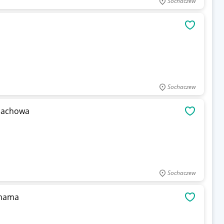
Sochaczew
OBSERWU
Sochaczew
apachowa
OBSERWU
Sochaczew
 mama
OBSERWU