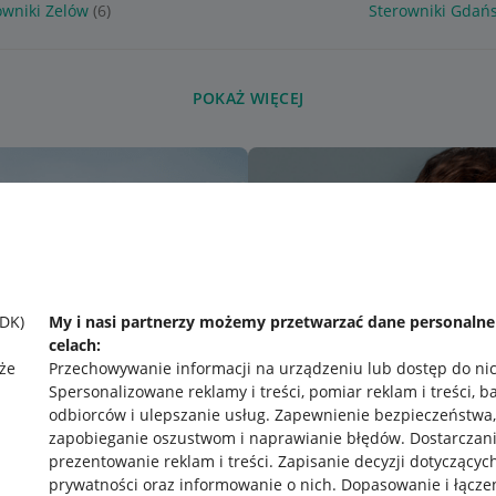
owniki Zelów
(6)
Sterowniki Gdań
POKAŻ WIĘCEJ
SDK)
My i nasi partnerzy możemy przetwarzać dane personaln
celach:
że
Przechowywanie informacji na urządzeniu lub dostęp do ni
Spersonalizowane reklamy i treści, pomiar reklam i treści, b
odbiorców i ulepszanie usług
.
Zapewnienie bezpieczeństwa,
zapobieganie oszustwom i naprawianie błędów
.
Dostarczani
prezentowanie reklam i treści
.
Zapisanie decyzji dotyczącyc
prywatności oraz informowanie o nich
.
Dopasowanie i łącze