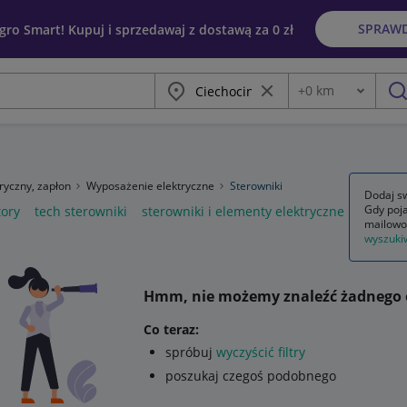
SPRAW
egro Smart! Kupuj i sprzedawaj z dostawą za 0 zł
Miasto
Wyczyść frazę
+
0
km
Odległość
szu
tryczny, zapłon
Wyposażenie elektryczne
Sterowniki
Dodaj sw
Gdy poja
tory
tech sterowniki
sterowniki i elementy elektryczne
mailowo
wyszuki
Hmm, nie możemy znaleźć żadnego 
Co teraz:
spróbuj
wyczyścić filtry
poszukaj czegoś podobnego