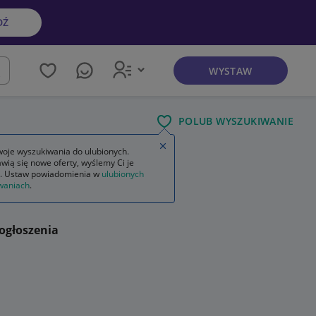
DŹ
WYSTAW
kaj
POLUB WYSZUKIWANIE
Zamknij wskazówkę
oje wyszukiwania do ulubionych.
wią się nowe oferty, wyślemy Ci je
. Ustaw powiadomienia w
ulubionych
waniach
.
ogłoszenia