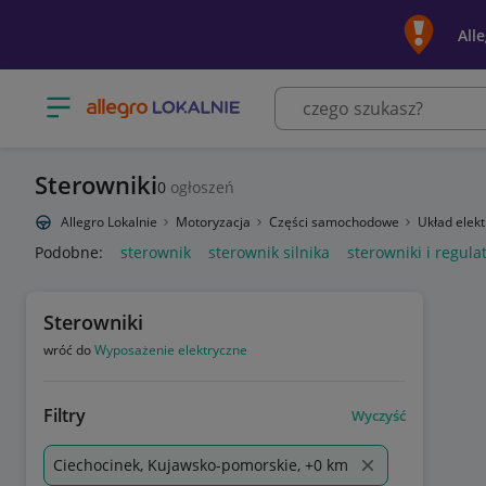
All
Otwórz menu z kategoriami
Sterowniki
0
ogłoszeń
Allegro Lokalnie
Motoryzacja
Części samochodowe
Układ elek
Podobne:
sterownik
sterownik silnika
sterowniki i regula
Sterowniki
wróć do
Wyposażenie elektryczne
Filtry
Wyczyść
Ciechocinek, Kujawsko-pomorskie, +0 km