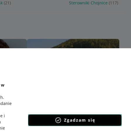
sk
(21)
Sterowniki Chojnice
(117)
e w
ch
.
adanie
e i
Zgadzam się
h
nie