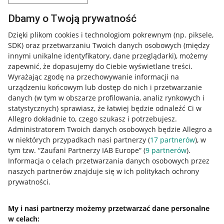
Dbamy o Twoją prywatność
Dzięki plikom cookies i technologiom pokrewnym
(np. piksele,
SDK)
oraz przetwarzaniu Twoich danych osobowych
(między
innymi unikalne identyfikatory, dane przeglądarki)
, możemy
zapewnić, że dopasujemy do Ciebie wyświetlane treści.
Wyrażając zgodę na przechowywanie informacji na
urządzeniu końcowym lub dostęp do nich i przetwarzanie
danych (w tym w obszarze profilowania, analiz rynkowych i
statystycznych) sprawiasz, że łatwiej będzie odnaleźć Ci w
Allegro dokładnie to, czego szukasz i potrzebujesz.
Administratorem Twoich danych osobowych będzie Allegro a
w niektórych przypadkach nasi partnerzy (
17
partnerów
), w
tym tzw. “Zaufani Partnerzy IAB Europe” (
9
partnerów
).
Przydatne informacje
Informacja o celach przetwarzania danych osobowych przez
naszych partnerów znajduje się w ich politykach ochrony
prywatności.
Jak to działa
Napisz do nas
My i nasi partnerzy możemy przetwarzać dane personalne
w celach:
Allegro Gadane dla sprzedających