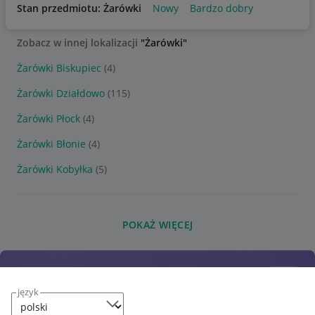
Stan przedmiotu: Żarówki
Nowy
Bardzo dobry
Zobacz w innej lokalizacji
"Żarówki"
Żarówki Biskupiec
(4)
Żarówki Działdowo
(115)
Żarówki Płock
(4)
Żarówki Błonie
(4)
Żarówki Kobyłka
(5)
POKAŻ WIĘCEJ
język