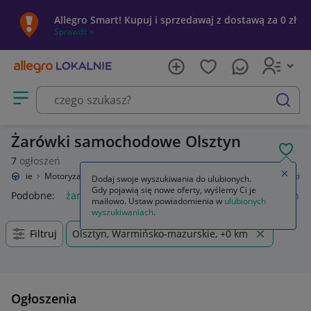
Allegro Smart! Kupuj i sprzedawaj z dostawą za 0 zł
Sprawdź »
Otwórz menu z kategoriami
szukaj
Żarówki samochodowe Olsztyn
POL
7
ogłoszeń
Zamkn
 Lokalnie
Motoryzacja
Wyposażenie i akcesoria samochodowe
Żarówki
Dodaj swoje wyszukiwania do ulubionych.
Gdy pojawią się nowe oferty, wyślemy Ci je
Podobne:
żarówki
żarówki h7 led
żarówki led
żarówki h7
mailowo. Ustaw powiadomienia w
ulubionych
wyszukiwaniach
.
Filtruj
Olsztyn, Warmińsko-mazurskie, +0 km
Ogłoszenia