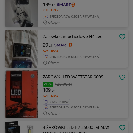
199
zł
KUP TERAZ
SPRZEDAJĄCY: OSOBA PRYWATNA
Olsztyn
Żarowki samochodowe H4 Led
OBSE
29
zł
KUP TERAZ
SPRZEDAJĄCY: OSOBA PRYWATNA
Olsztyn
ŻARÓWKI LED WATTSTAR 9005
OBSE
129
,00 zł
-15%
109
zł
KUP TERAZ
STAN: NOWY
SPRZEDAJĄCY: OSOBA PRYWATNA
Olsztyn
4 ŻARÓWKI LED H7 25000LM MAX
OBSE