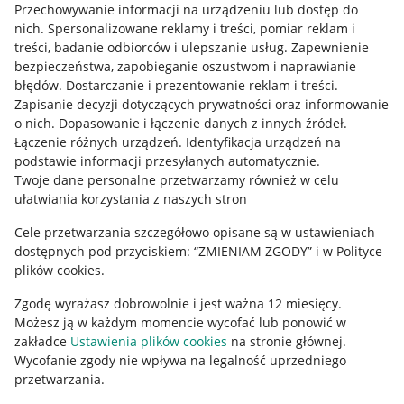
Przechowywanie informacji na urządzeniu lub dostęp do
Allegro Gadane dla kupujących
nich
.
Spersonalizowane reklamy i treści, pomiar reklam i
treści, badanie odbiorców i ulepszanie usług
.
Zapewnienie
Mapa miejscowości
bezpieczeństwa, zapobieganie oszustwom i naprawianie
błędów
.
Dostarczanie i prezentowanie reklam i treści
.
Informacje prawne
Zapisanie decyzji dotyczących prywatności oraz informowanie
o nich
.
Dopasowanie i łączenie danych z innych źródeł
.
Regulamin
Łączenie różnych urządzeń
.
Identyfikacja urządzeń na
podstawie informacji przesyłanych automatycznie
.
Polityka plików "cookies"
Twoje dane personalne przetwarzamy również w celu
ułatwiania korzystania z naszych stron
Ustawienia plików "cookies"
Cele przetwarzania szczegółowo opisane są w ustawieniach
Udostępnianie lokalizacji
dostępnych pod przyciskiem: “ZMIENIAM ZGODY” i w Polityce
Informacje dla Aktu o Usługach Cyfrowych
plików cookies.
Zgodę wyrażasz dobrowolnie i jest ważna 12 miesięcy.
Pobierz aplikację
Możesz ją w każdym momencie wycofać lub ponowić w
zakładce
Ustawienia plików cookies
na stronie głównej.
Wycofanie zgody nie wpływa na legalność uprzedniego
przetwarzania.