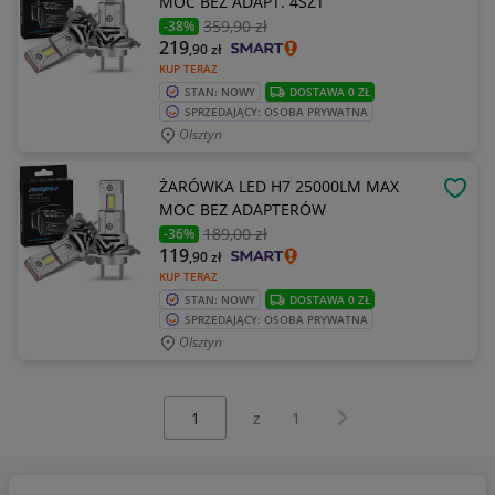
MOC BEZ ADAPT. 4SZT
359
,90 zł
-38%
219
,90
zł
KUP TERAZ
STAN: NOWY
DOSTAWA 0 ZŁ
SPRZEDAJĄCY: OSOBA PRYWATNA
Olsztyn
ŻARÓWKA LED H7 25000LM MAX
OBSE
MOC BEZ ADAPTERÓW
189
,00 zł
-36%
119
,90
zł
KUP TERAZ
STAN: NOWY
DOSTAWA 0 ZŁ
SPRZEDAJĄCY: OSOBA PRYWATNA
Olsztyn
Wybierz stronę:
Następna strona
z
1