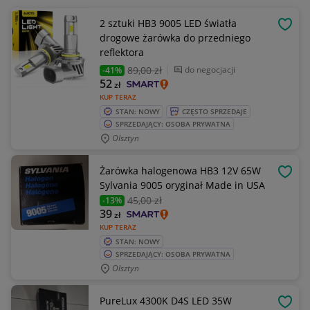
2 sztuki HB3 9005 LED światła
OBSE
drogowe żarówka do przedniego
reflektora
89
,00 zł
do negocjacji
-41%
52
zł
KUP TERAZ
STAN: NOWY
CZĘSTO SPRZEDAJE
SPRZEDAJĄCY: OSOBA PRYWATNA
Olsztyn
Żarówka halogenowa HB3 12V 65W
OBSE
Sylvania 9005 oryginał Made in USA
45
,00 zł
-13%
39
zł
KUP TERAZ
STAN: NOWY
SPRZEDAJĄCY: OSOBA PRYWATNA
Olsztyn
PureLux 4300K D4S LED 35W
OBSE