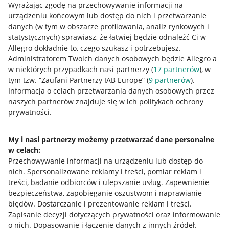
Wyrażając zgodę na przechowywanie informacji na
urządzeniu końcowym lub dostęp do nich i przetwarzanie
danych (w tym w obszarze profilowania, analiz rynkowych i
statystycznych) sprawiasz, że łatwiej będzie odnaleźć Ci w
Allegro dokładnie to, czego szukasz i potrzebujesz.
Administratorem Twoich danych osobowych będzie Allegro a
w niektórych przypadkach nasi partnerzy (
17
partnerów
), w
tym tzw. “Zaufani Partnerzy IAB Europe” (
9
partnerów
).
Przydatne informacje
Informacja o celach przetwarzania danych osobowych przez
naszych partnerów znajduje się w ich politykach ochrony
prywatności.
Jak to działa
Napisz do nas
My i nasi partnerzy możemy przetwarzać dane personalne
w celach:
Allegro Gadane dla sprzedających
Przechowywanie informacji na urządzeniu lub dostęp do
Allegro Gadane dla kupujących
nich
.
Spersonalizowane reklamy i treści, pomiar reklam i
treści, badanie odbiorców i ulepszanie usług
.
Zapewnienie
Mapa miejscowości
bezpieczeństwa, zapobieganie oszustwom i naprawianie
błędów
.
Dostarczanie i prezentowanie reklam i treści
.
Informacje prawne
Zapisanie decyzji dotyczących prywatności oraz informowanie
o nich
.
Dopasowanie i łączenie danych z innych źródeł
.