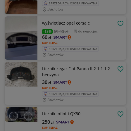
SPRZEDAJĄCY: OSOBA PRYWATNA
Bełchatów
wyświetlacz opel corsa c
OBSE
69
,00 zł
do negocjacji
-13%
60
zł
KUP TERAZ
SPRZEDAJĄCY: OSOBA PRYWATNA
Bełchatów
Licznik zegar Fiat Panda II 2 1.1 1.2
OBSE
benzyna
30
zł
KUP TERAZ
SPRZEDAJĄCY: OSOBA PRYWATNA
Bełchatów
Licznik Infiniti QX30
OBSE
250
zł
KUP TERAZ