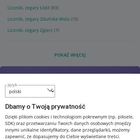
Liczniki, zegary Łódź
(83)
Liczniki, zegary Zduńska Wola
(10)
Liczniki, zegary Zgierz
(7)
POKAŻ WIĘCEJ
język
Dbamy o Twoją prywatność
Dzięki plikom cookies i technologiom pokrewnym
(np. piksele,
SDK)
oraz przetwarzaniu Twoich danych osobowych
(między
innymi unikalne identyfikatory, dane przeglądarki)
, możemy
zapewnić, że dopasujemy do Ciebie wyświetlane treści.