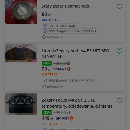
Stary zegar z samochodu
OBSE
80
zł
OGŁOSZENIE
CZĘSTO SPRZEDAJE
SPRZEDAJĄCY: OSOBA PRYWATNA
Bełchatów
Licznik/Zegary Audi A4 B5 LIFT 8D0
OBSE
919 861 H
100
,00 zł
-10%
90
zł
KUP TERAZ
SPRZEDAJĄCY: OSOBA PRYWATNA
Bełchatów
Zegary Focus MK2 ST 2.5 FL
OBSE
temperatury, doładowania, ciśnienia
599
,00 zł
-25%
449
zł
KUP TERAZ
SPRZEDAJĄCY: OSOBA PRYWATNA