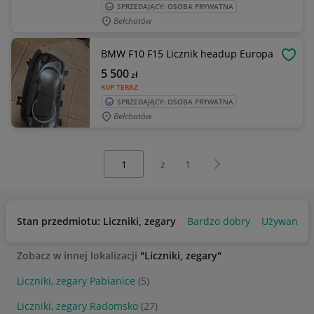
SPRZEDAJĄCY: OSOBA PRYWATNA
Bełchatów
BMW F10 F15 Licznik headup Europa
OBSE
5 500
zł
KUP TERAZ
SPRZEDAJĄCY: OSOBA PRYWATNA
Bełchatów
Wybierz stronę:
Następna strona
z
1
Stan przedmiotu: Liczniki, zegary
Bardzo dobry
Używany
Zobacz w innej lokalizacji
"Liczniki, zegary"
Liczniki, zegary Pabianice
(5)
Liczniki, zegary Radomsko
(27)