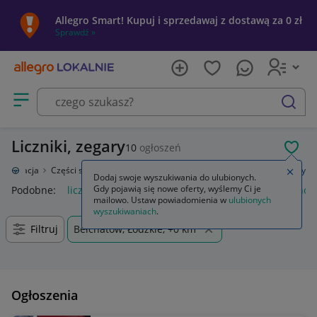
Allegro Smart! Kupuj i sprzedawaj z dostawą za 0 zł
Sprawdź »
Otwórz menu z kategoriami
szukaj
Liczniki, zegary
10
ogłoszeń
POL
toryzacja
Części samochodowe
Wyposażenie wnętrza
Liczniki, zegary
Zamkn
Dodaj swoje wyszukiwania do ulubionych.
Gdy pojawią się nowe oferty, wyślemy Ci je
Podobne:
liczniki zegary
licznik zegary bmw f30
honda horne
mailowo. Ustaw powiadomienia w
ulubionych
wyszukiwaniach
.
Filtruj
Bełchatów, Łódzkie, +0 km
Ogłoszenia