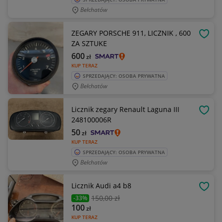
Bełchatów
ZEGARY PORSCHE 911, LICZNIK , 600
OBSE
ZA SZTUKE
600
zł
KUP TERAZ
SPRZEDAJĄCY: OSOBA PRYWATNA
Bełchatów
Licznik zegary Renault Laguna III
OBSE
248100006R
50
zł
KUP TERAZ
SPRZEDAJĄCY: OSOBA PRYWATNA
Bełchatów
Licznik Audi a4 b8
OBSE
150
,00 zł
-33%
100
zł
KUP TERAZ