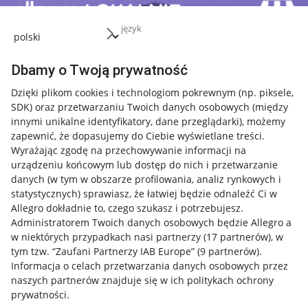
język
Dbamy o Twoją prywatność
Dzięki plikom cookies i technologiom pokrewnym
(np. piksele,
SDK)
oraz przetwarzaniu Twoich danych osobowych
(między
innymi unikalne identyfikatory, dane przeglądarki)
, możemy
zapewnić, że dopasujemy do Ciebie wyświetlane treści.
Wyrażając zgodę na przechowywanie informacji na
urządzeniu końcowym lub dostęp do nich i przetwarzanie
danych (w tym w obszarze profilowania, analiz rynkowych i
statystycznych) sprawiasz, że łatwiej będzie odnaleźć Ci w
Allegro dokładnie to, czego szukasz i potrzebujesz.
Administratorem Twoich danych osobowych będzie Allegro a
w niektórych przypadkach nasi partnerzy (
17
partnerów
), w
tym tzw. “Zaufani Partnerzy IAB Europe” (
9
partnerów
).
Przydatne informacje
Informacja o celach przetwarzania danych osobowych przez
naszych partnerów znajduje się w ich politykach ochrony
prywatności.
Jak to działa