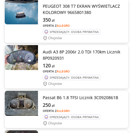
PEUGEOT 308 T7 EKRAN WYŚWIETLACZ
KOLOROWY 9665801380
350
zł
OFERTA Z
ALLEGRO
SPRZEDAJĄCY: OSOBA PRYWATNA
Chojnów
Audi A3 8P 2006r 2.0 TDi 170km Licznik
8P0920931
120
zł
OFERTA Z
ALLEGRO
SPRZEDAJĄCY: OSOBA PRYWATNA
Chojnów
Passat B6 1.8 TFSI Licznik 3C0920861B
250
zł
OFERTA Z
ALLEGRO
SPRZEDAJĄCY: OSOBA PRYWATNA
Chojnów