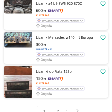
Licznik a4 b9 8W5 920 870C
OBSE
600
zł
KUP TERAZ
SPRZEDAJĄCY: OSOBA PRYWATNA
Chojnów
Licznik Mercedes w140 lift Europa
OBSE
300
zł
OGŁOSZENIE
SPRZEDAJĄCY: OSOBA PRYWATNA
Chojnów
Liczniki do Fiata 125p
OBSE
150
zł
KUP TERAZ
SPRZEDAJĄCY: OSOBA PRYWATNA
Chojnów
Wybierz stronę:
Następna strona
z
1