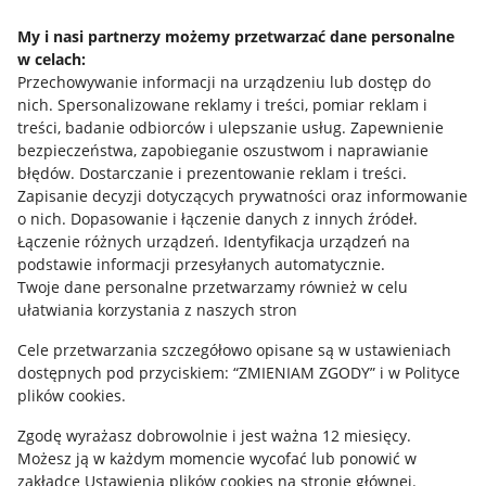
Napisz do nas
My i nasi partnerzy możemy przetwarzać dane personalne
w celach:
Allegro Gadane dla sprzedających
Przechowywanie informacji na urządzeniu lub dostęp do
Allegro Gadane dla kupujących
nich
.
Spersonalizowane reklamy i treści, pomiar reklam i
treści, badanie odbiorców i ulepszanie usług
.
Zapewnienie
Mapa miejscowości
bezpieczeństwa, zapobieganie oszustwom i naprawianie
błędów
.
Dostarczanie i prezentowanie reklam i treści
.
Informacje prawne
Zapisanie decyzji dotyczących prywatności oraz informowanie
o nich
.
Dopasowanie i łączenie danych z innych źródeł
.
Regulamin
Łączenie różnych urządzeń
.
Identyfikacja urządzeń na
podstawie informacji przesyłanych automatycznie
.
Polityka plików "cookies"
Twoje dane personalne przetwarzamy również w celu
ułatwiania korzystania z naszych stron
Ustawienia plików "cookies"
Cele przetwarzania szczegółowo opisane są w ustawieniach
Udostępnianie lokalizacji
dostępnych pod przyciskiem: “ZMIENIAM ZGODY” i w Polityce
Informacje dla Aktu o Usługach Cyfrowych
plików cookies.
Zgodę wyrażasz dobrowolnie i jest ważna 12 miesięcy.
Pobierz aplikację
Możesz ją w każdym momencie wycofać lub ponowić w
zakładce
Ustawienia plików cookies
na stronie głównej.