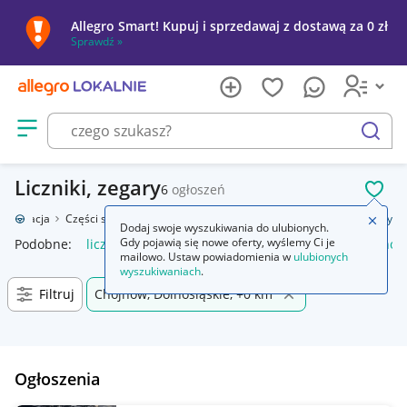
Allegro Smart! Kupuj i sprzedawaj z dostawą za 0 zł
Sprawdź »
Otwórz menu z kategoriami
szukaj
Liczniki, zegary
6
ogłoszeń
POL
toryzacja
Części samochodowe
Wyposażenie wnętrza
Liczniki, zegary
Zamkn
Dodaj swoje wyszukiwania do ulubionych.
Gdy pojawią się nowe oferty, wyślemy Ci je
Podobne:
liczniki zegary
licznik zegary bmw f30
honda horne
mailowo. Ustaw powiadomienia w
ulubionych
wyszukiwaniach
.
Filtruj
Chojnów, Dolnośląskie, +0 km
Ogłoszenia