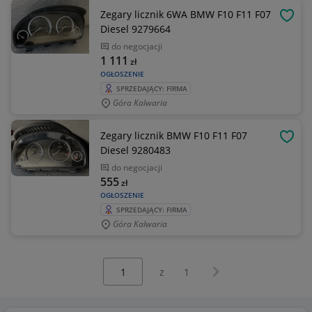
Zegary licznik 6WA BMW F10 F11 F07
OBSE
Diesel 9279664
do negocjacji
1 111
zł
OGŁOSZENIE
SPRZEDAJĄCY: FIRMA
Góra Kalwaria
Zegary licznik BMW F10 F11 F07
OBSE
Diesel 9280483
do negocjacji
555
zł
OGŁOSZENIE
SPRZEDAJĄCY: FIRMA
Góra Kalwaria
Wybierz stronę:
Następna strona
z
1