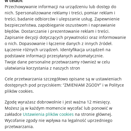
w celach:
Allegro Gadane dla sprzedających
Przechowywanie informacji na urządzeniu lub dostęp do
Allegro Gadane dla kupujących
nich
.
Spersonalizowane reklamy i treści, pomiar reklam i
treści, badanie odbiorców i ulepszanie usług
.
Zapewnienie
Mapa miejscowości
bezpieczeństwa, zapobieganie oszustwom i naprawianie
błędów
.
Dostarczanie i prezentowanie reklam i treści
.
Informacje prawne
Zapisanie decyzji dotyczących prywatności oraz informowanie
o nich
.
Dopasowanie i łączenie danych z innych źródeł
.
Regulamin
Łączenie różnych urządzeń
.
Identyfikacja urządzeń na
podstawie informacji przesyłanych automatycznie
.
Polityka plików "cookies"
Twoje dane personalne przetwarzamy również w celu
ułatwiania korzystania z naszych stron
Ustawienia plików "cookies"
Cele przetwarzania szczegółowo opisane są w ustawieniach
Udostępnianie lokalizacji
dostępnych pod przyciskiem: “ZMIENIAM ZGODY” i w Polityce
Informacje dla Aktu o Usługach Cyfrowych
plików cookies.
Zgodę wyrażasz dobrowolnie i jest ważna 12 miesięcy.
Pobierz aplikację
Możesz ją w każdym momencie wycofać lub ponowić w
zakładce
Ustawienia plików cookies
na stronie głównej.
Wycofanie zgody nie wpływa na legalność uprzedniego
przetwarzania.