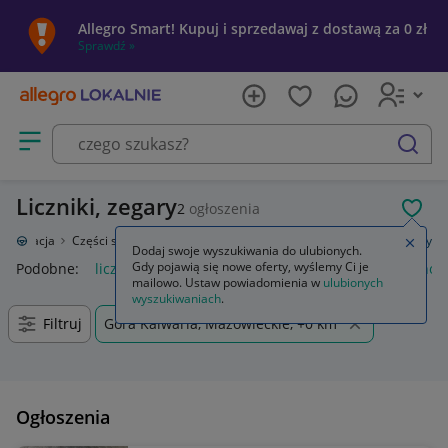
Allegro Smart! Kupuj i sprzedawaj z dostawą za 0 zł
Sprawdź »
Otwórz menu z kategoriami
szukaj
Liczniki, zegary
2
ogłoszenia
POL
toryzacja
Części samochodowe
Wyposażenie wnętrza
Liczniki, zegary
Zamkn
Dodaj swoje wyszukiwania do ulubionych.
Gdy pojawią się nowe oferty, wyślemy Ci je
Podobne:
liczniki zegary
licznik zegary bmw f30
honda horne
mailowo. Ustaw powiadomienia w
ulubionych
wyszukiwaniach
.
Filtruj
Góra Kalwaria, Mazowieckie, +0 km
Ogłoszenia