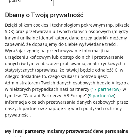
Dbamy o Twoją prywatność
Dzięki plikom cookies i technologiom pokrewnym
(np. piksele,
SDK)
oraz przetwarzaniu Twoich danych osobowych
(między
innymi unikalne identyfikatory, dane przeglądarki)
, możemy
zapewnić, że dopasujemy do Ciebie wyświetlane treści.
Wyrażając zgodę na przechowywanie informacji na
urządzeniu końcowym lub dostęp do nich i przetwarzanie
danych (w tym w obszarze profilowania, analiz rynkowych i
statystycznych) sprawiasz, że łatwiej będzie odnaleźć Ci w
Allegro dokładnie to, czego szukasz i potrzebujesz.
Administratorem Twoich danych osobowych będzie Allegro a
w niektórych przypadkach nasi partnerzy (
17
partnerów
), w
tym tzw. “Zaufani Partnerzy IAB Europe” (
9
partnerów
).
Przydatne informacje
Informacja o celach przetwarzania danych osobowych przez
naszych partnerów znajduje się w ich politykach ochrony
prywatności.
Jak to działa
Napisz do nas
My i nasi partnerzy możemy przetwarzać dane personalne