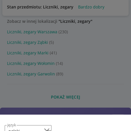
Stan przedmiotu: Liczniki, zegary
Bardzo dobry
Zobacz w innej lokalizacji
"Liczniki, zegary"
Liczniki, zegary Warszawa
(230)
Liczniki, zegary Ząbki
(5)
Liczniki, zegary Marki
(41)
Liczniki, zegary Wołomin
(14)
Liczniki, zegary Garwolin
(89)
POKAŻ WIĘCEJ
język