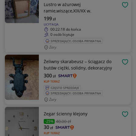
Lustro w ażurowej
OBSE
ramie,wiszące,XIX/XX w.
199
zł
LICYTACJA
00:22:18
do końca
0 osób licytuje
SPRZEDAJĄCY: OSOBA PRYWATNA
Żary
Żeliwny skarabeusz – ściągacz do
OBSE
butów ciężki, solidny, dekoracyjny
300
zł
KUP TERAZ
CZĘSTO SPRZEDAJE
SPRZEDAJĄCY: OSOBA PRYWATNA
Żary
Zegar ścienny klejony
OBSE
40
,00 zł
-25%
30
zł
KUP TERAZ