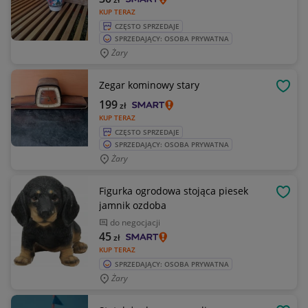
KUP TERAZ
CZĘSTO SPRZEDAJE
SPRZEDAJĄCY: OSOBA PRYWATNA
Żary
Zegar kominowy stary
OBSE
199
zł
KUP TERAZ
CZĘSTO SPRZEDAJE
SPRZEDAJĄCY: OSOBA PRYWATNA
Żary
Figurka ogrodowa stojąca piesek
OBSE
jamnik ozdoba
do negocjacji
45
zł
KUP TERAZ
SPRZEDAJĄCY: OSOBA PRYWATNA
Żary