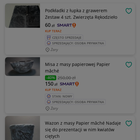
Podkładki z łupka z grawerem
OBSE
Zestaw 4 szt. Zwierzęta Rękodzieło
60
zł
KUP TERAZ
CZĘSTO SPRZEDAJE
SPRZEDAJĄCY: OSOBA PRYWATNA
Żary
Misa z masy papierowej Papier
OBSE
mâché
250
,00 zł
-40%
150
zł
KUP TERAZ
STAN: NOWY
SPRZEDAJĄCY: OSOBA PRYWATNA
Żary
Wazon z masy Papier mâché Nadaje
OBSE
się do prezentacji w nim kwiatów
ciętych