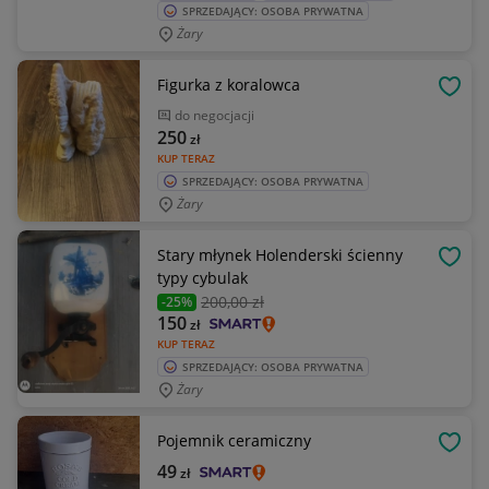
SPRZEDAJĄCY: OSOBA PRYWATNA
Żary
Figurka z koralowca
OBSE
do negocjacji
250
zł
KUP TERAZ
SPRZEDAJĄCY: OSOBA PRYWATNA
Żary
Stary młynek Holenderski ścienny
OBSE
typy cybulak
200
,00 zł
-25%
150
zł
KUP TERAZ
SPRZEDAJĄCY: OSOBA PRYWATNA
Żary
Pojemnik ceramiczny
OBSE
49
zł