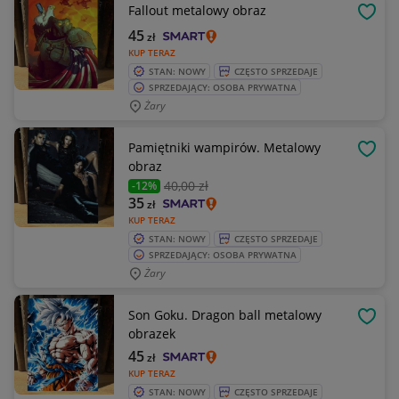
Fallout metalowy obraz
OBSE
45
zł
KUP TERAZ
STAN: NOWY
CZĘSTO SPRZEDAJE
SPRZEDAJĄCY: OSOBA PRYWATNA
Żary
Pamiętniki wampirów. Metalowy
OBSE
obraz
40
,00 zł
-12%
35
zł
KUP TERAZ
STAN: NOWY
CZĘSTO SPRZEDAJE
SPRZEDAJĄCY: OSOBA PRYWATNA
Żary
Son Goku. Dragon ball metalowy
OBSE
obrazek
45
zł
KUP TERAZ
STAN: NOWY
CZĘSTO SPRZEDAJE