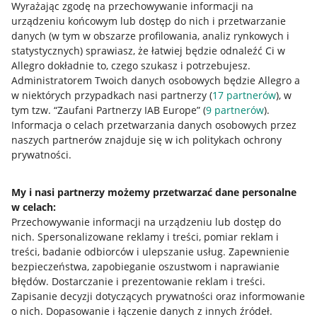
Wyrażając zgodę na przechowywanie informacji na
urządzeniu końcowym lub dostęp do nich i przetwarzanie
danych (w tym w obszarze profilowania, analiz rynkowych i
statystycznych) sprawiasz, że łatwiej będzie odnaleźć Ci w
Allegro dokładnie to, czego szukasz i potrzebujesz.
Administratorem Twoich danych osobowych będzie Allegro a
w niektórych przypadkach nasi partnerzy (
17
partnerów
), w
tym tzw. “Zaufani Partnerzy IAB Europe” (
9
partnerów
).
Przydatne informacje
Informacja o celach przetwarzania danych osobowych przez
naszych partnerów znajduje się w ich politykach ochrony
prywatności.
Jak to działa
Napisz do nas
My i nasi partnerzy możemy przetwarzać dane personalne
w celach:
Allegro Gadane dla sprzedających
Przechowywanie informacji na urządzeniu lub dostęp do
Allegro Gadane dla kupujących
nich
.
Spersonalizowane reklamy i treści, pomiar reklam i
treści, badanie odbiorców i ulepszanie usług
.
Zapewnienie
Mapa miejscowości
bezpieczeństwa, zapobieganie oszustwom i naprawianie
błędów
.
Dostarczanie i prezentowanie reklam i treści
.
Informacje prawne
Zapisanie decyzji dotyczących prywatności oraz informowanie
o nich
.
Dopasowanie i łączenie danych z innych źródeł
.