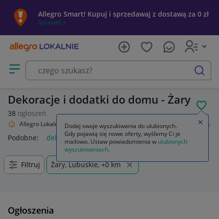
Allegro Smart! Kupuj i sprzedawaj z dostawą za 0 zł
Sprawdź »
Otwórz menu z kategoriami
szukaj
Dekoracje i dodatki do domu - Żary
POL
38
ogłoszeń
Zamkn
Allegro Lokalnie
Dom i Ogród
Wyposażenie
Dekoracje i ozdoby
Dodaj swoje wyszukiwania do ulubionych.
Gdy pojawią się nowe oferty, wyślemy Ci je
Podobne:
dekoracje i ozdoby do kuchni
mailowo. Ustaw powiadomienia w
ulubionych
wyszukiwaniach
.
Filtruj
Żary, Lubuskie, +0 km
Ogłoszenia