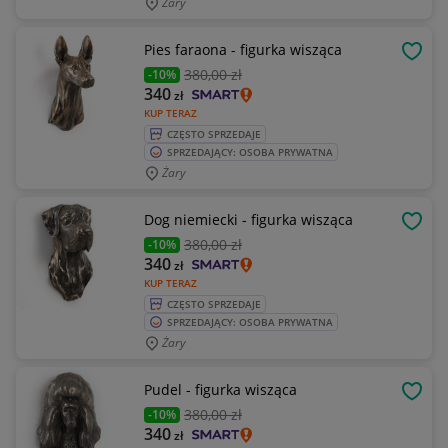
Żary
Pies faraona - figurka wisząca
OBSE
380
,00 zł
-10%
340
zł
KUP TERAZ
CZĘSTO SPRZEDAJE
SPRZEDAJĄCY: OSOBA PRYWATNA
Żary
Dog niemiecki - figurka wisząca
OBSE
380
,00 zł
-10%
340
zł
KUP TERAZ
CZĘSTO SPRZEDAJE
SPRZEDAJĄCY: OSOBA PRYWATNA
Żary
Pudel - figurka wisząca
OBSE
380
,00 zł
-10%
340
zł