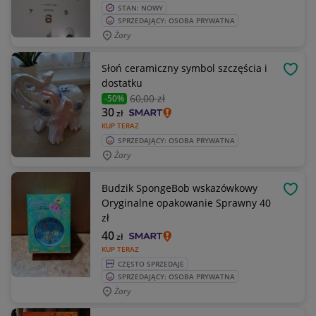
STAN: NOWY
SPRZEDAJĄCY: OSOBA PRYWATNA
Żary
Słoń ceramiczny symbol szczęścia i
OBSE
dostatku
60
,00 zł
-50%
30
zł
KUP TERAZ
SPRZEDAJĄCY: OSOBA PRYWATNA
Żary
Budzik SpongeBob wskazówkowy
OBSE
Oryginalne opakowanie Sprawny 40
zł
40
zł
KUP TERAZ
CZĘSTO SPRZEDAJE
SPRZEDAJĄCY: OSOBA PRYWATNA
Żary