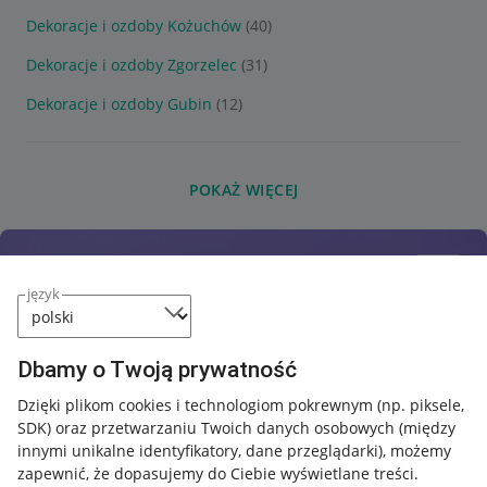
Dekoracje i ozdoby Kożuchów
(40)
Dekoracje i ozdoby Zgorzelec
(31)
Dekoracje i ozdoby Gubin
(12)
POKAŻ WIĘCEJ
język
Dbamy o Twoją prywatność
Dzięki plikom cookies i technologiom pokrewnym
(np. piksele,
SDK)
oraz przetwarzaniu Twoich danych osobowych
(między
innymi unikalne identyfikatory, dane przeglądarki)
, możemy
zapewnić, że dopasujemy do Ciebie wyświetlane treści.