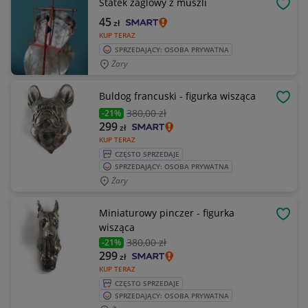
Statek żaglowy z muszli
OBSE
45
zł
KUP TERAZ
SPRZEDAJĄCY: OSOBA PRYWATNA
Żary
Buldog francuski - figurka wisząca
OBSE
380
,00 zł
-21%
299
zł
KUP TERAZ
CZĘSTO SPRZEDAJE
SPRZEDAJĄCY: OSOBA PRYWATNA
Żary
Miniaturowy pinczer - figurka
OBSE
wisząca
380
,00 zł
-21%
299
zł
KUP TERAZ
CZĘSTO SPRZEDAJE
SPRZEDAJĄCY: OSOBA PRYWATNA