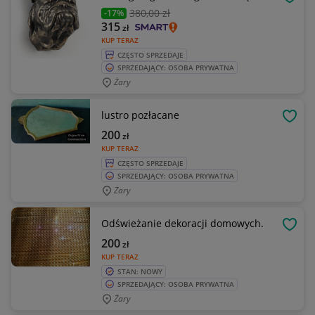
OBSE
380
,00 zł
-17%
315
zł
KUP TERAZ
CZĘSTO SPRZEDAJE
SPRZEDAJĄCY: OSOBA PRYWATNA
Żary
lustro pozłacane
OBSE
200
zł
KUP TERAZ
CZĘSTO SPRZEDAJE
SPRZEDAJĄCY: OSOBA PRYWATNA
Żary
Odświeżanie dekoracji domowych.
OBSE
200
zł
KUP TERAZ
STAN: NOWY
SPRZEDAJĄCY: OSOBA PRYWATNA
Żary