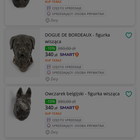
KUP TERAZ
CZĘSTO SPRZEDAJE
SPRZEDAJĄCY: OSOBA PRYWATNA
Żary
DOGUE DE BORDEAUX - figurka
OBSE
wisząca
380
,00 zł
-10%
340
zł
KUP TERAZ
CZĘSTO SPRZEDAJE
SPRZEDAJĄCY: OSOBA PRYWATNA
Żary
Owczarek belgijski - figurka wisząca
OBSE
380
,00 zł
-10%
340
zł
KUP TERAZ
CZĘSTO SPRZEDAJE
SPRZEDAJĄCY: OSOBA PRYWATNA
Żary