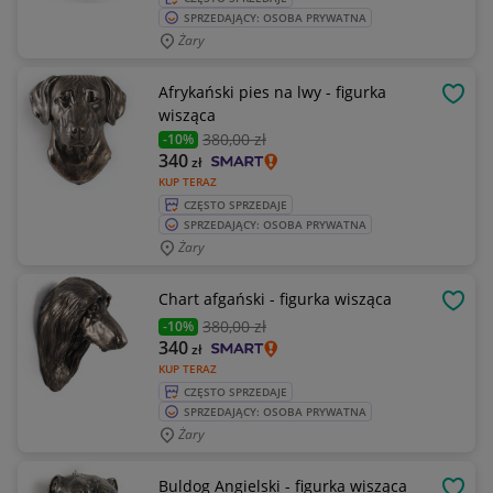
SPRZEDAJĄCY: OSOBA PRYWATNA
Żary
Afrykański pies na lwy - figurka
OBSE
wisząca
380
,00 zł
-10%
340
zł
KUP TERAZ
CZĘSTO SPRZEDAJE
SPRZEDAJĄCY: OSOBA PRYWATNA
Żary
Chart afgański - figurka wisząca
OBSE
380
,00 zł
-10%
340
zł
KUP TERAZ
CZĘSTO SPRZEDAJE
SPRZEDAJĄCY: OSOBA PRYWATNA
Żary
Buldog Angielski - figurka wisząca