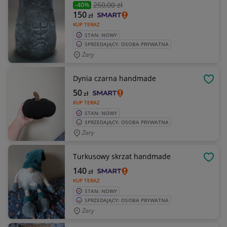
250
,00 zł
-40%
150
zł
KUP TERAZ
STAN: NOWY
SPRZEDAJĄCY: OSOBA PRYWATNA
Żary
Dynia czarna handmade
OBSE
50
zł
KUP TERAZ
STAN: NOWY
SPRZEDAJĄCY: OSOBA PRYWATNA
Żary
Turkusowy skrzat handmade
OBSE
140
zł
KUP TERAZ
STAN: NOWY
SPRZEDAJĄCY: OSOBA PRYWATNA
Żary