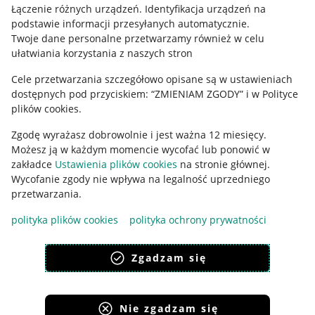
Regulamin
Łączenie różnych urządzeń
.
Identyfikacja urządzeń na
podstawie informacji przesyłanych automatycznie
.
Polityka plików "cookies"
Twoje dane personalne przetwarzamy również w celu
ułatwiania korzystania z naszych stron
Ustawienia plików "cookies"
Cele przetwarzania szczegółowo opisane są w ustawieniach
Udostępnianie lokalizacji
dostępnych pod przyciskiem: “ZMIENIAM ZGODY” i w Polityce
Informacje dla Aktu o Usługach Cyfrowych
plików cookies.
Zgodę wyrażasz dobrowolnie i jest ważna 12 miesięcy.
Pobierz aplikację
Możesz ją w każdym momencie wycofać lub ponowić w
zakładce
Ustawienia plików cookies
na stronie głównej.
Wycofanie zgody nie wpływa na legalność uprzedniego
przetwarzania.
polityka plików cookies
polityka ochrony prywatności
Zgadzam się
Nie zgadzam się