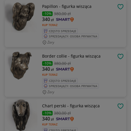
Papillon - figurka wisząca
OBSE
380
,00 zł
-10%
340
zł
KUP TERAZ
CZĘSTO SPRZEDAJE
SPRZEDAJĄCY: OSOBA PRYWATNA
Żary
Border collie - figurka wisząca
OBSE
380
,00 zł
-10%
340
zł
KUP TERAZ
CZĘSTO SPRZEDAJE
SPRZEDAJĄCY: OSOBA PRYWATNA
Żary
Chart perski - figurka wisząca
OBSE
380
,00 zł
-10%
340
zł
KUP TERAZ
CZĘSTO SPRZEDAJE