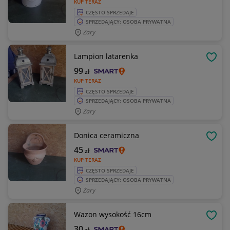
KUP TERAZ
CZĘSTO SPRZEDAJE
SPRZEDAJĄCY: OSOBA PRYWATNA
Żary
Lampion latarenka
OBSE
99
zł
KUP TERAZ
CZĘSTO SPRZEDAJE
SPRZEDAJĄCY: OSOBA PRYWATNA
Żary
Donica ceramiczna
OBSE
45
zł
KUP TERAZ
CZĘSTO SPRZEDAJE
SPRZEDAJĄCY: OSOBA PRYWATNA
Żary
Wazon wysokość 16cm
OBSE
30
zł