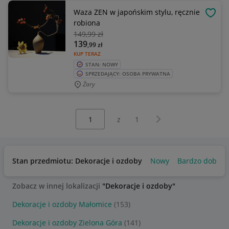
Waza ZEN w japońskim stylu, ręcznie
OBSE
robiona
149
,99 zł
139
,99
zł
KUP TERAZ
STAN: NOWY
SPRZEDAJĄCY: OSOBA PRYWATNA
Żary
Wybierz stronę:
Następna strona
z
1
Stan przedmiotu: Dekoracje i ozdoby
Nowy
Bardzo dobry
Zobacz w innej lokalizacji
"Dekoracje i ozdoby"
Dekoracje i ozdoby Małomice
(153)
Dekoracje i ozdoby Zielona Góra
(141)