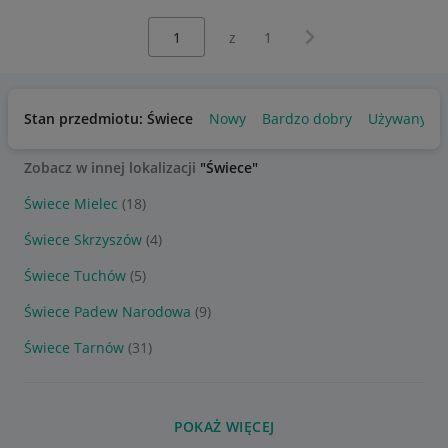
Wybierz stronę:
Następna strona
z
1
Stan przedmiotu: Świece
Nowy
Bardzo dobry
Używany
Zobacz w innej lokalizacji
"Świece"
Świece Mielec
(18)
Świece Skrzyszów
(4)
Świece Tuchów
(5)
Świece Padew Narodowa
(9)
Świece Tarnów
(31)
POKAŻ WIĘCEJ