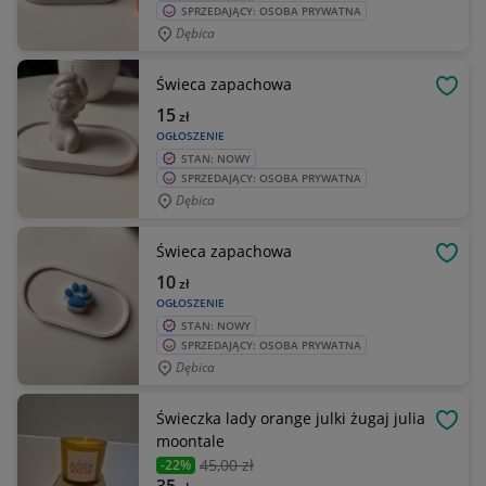
SPRZEDAJĄCY: OSOBA PRYWATNA
Dębica
Świeca zapachowa
OBSE
15
zł
OGŁOSZENIE
STAN: NOWY
SPRZEDAJĄCY: OSOBA PRYWATNA
Dębica
Świeca zapachowa
OBSE
10
zł
OGŁOSZENIE
STAN: NOWY
SPRZEDAJĄCY: OSOBA PRYWATNA
Dębica
Świeczka lady orange julki żugaj julia
OBSE
moontale
45
,00 zł
-22%