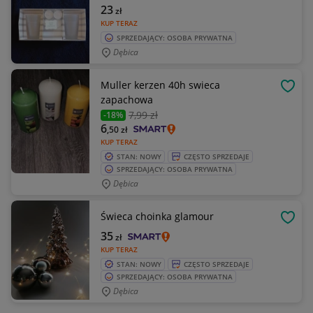
23
zł
KUP TERAZ
SPRZEDAJĄCY: OSOBA PRYWATNA
Dębica
Muller kerzen 40h swieca
OBSE
zapachowa
7
,99 zł
-18%
6
,50
zł
KUP TERAZ
STAN: NOWY
CZĘSTO SPRZEDAJE
SPRZEDAJĄCY: OSOBA PRYWATNA
Dębica
Świeca choinka glamour
OBSE
35
zł
KUP TERAZ
STAN: NOWY
CZĘSTO SPRZEDAJE
SPRZEDAJĄCY: OSOBA PRYWATNA
Dębica