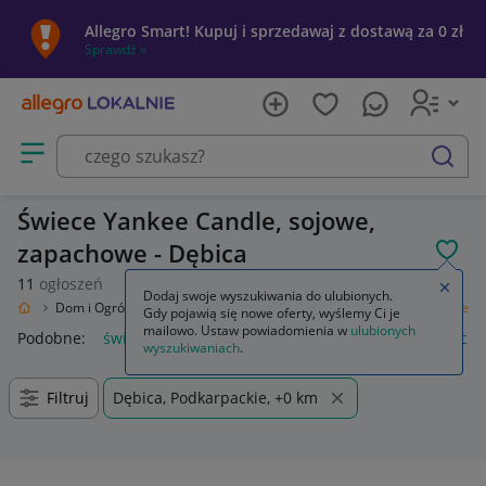
Allegro Smart! Kupuj i sprzedawaj z dostawą za 0 zł
Sprawdź »
Otwórz menu z kategoriami
szukaj
Świece Yankee Candle, sojowe,
zapachowe - Dębica
POL
11
ogłoszeń
Zamkn
Dodaj swoje wyszukiwania do ulubionych.
okalnie
Dom i Ogród
Wyposażenie
Świece i zapachy do domu
Świece
Gdy pojawią się nowe oferty, wyślemy Ci je
mailowo. Ustaw powiadomienia w
ulubionych
Podobne:
świece zapłonowe
świece sojowe
świece zapach
wyszukiwaniach
.
Filtruj
Dębica, Podkarpackie, +0 km