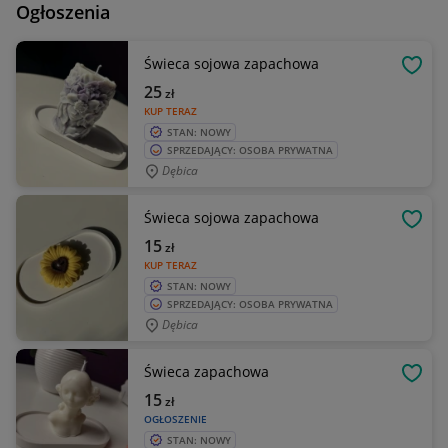
Ogłoszenia
Świeca sojowa zapachowa
OBSE
25
zł
KUP TERAZ
STAN: NOWY
SPRZEDAJĄCY: OSOBA PRYWATNA
Dębica
Świeca sojowa zapachowa
OBSE
15
zł
KUP TERAZ
STAN: NOWY
SPRZEDAJĄCY: OSOBA PRYWATNA
Dębica
Świeca zapachowa
OBSE
15
zł
OGŁOSZENIE
STAN: NOWY