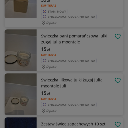
35
zł
KUP TERAZ
STAN: NOWY
SPRZEDAJĄCY: OSOBA PRYWATNA
Dębica
Świeczka pani pomarańczowa julki
OBSE
żugaj julia moontale
15
zł
KUP TERAZ
SPRZEDAJĄCY: OSOBA PRYWATNA
Dębica
Świeczka lilkowa julki żugaj julia
OBSE
moontale juli
15
zł
KUP TERAZ
SPRZEDAJĄCY: OSOBA PRYWATNA
Dębica
Zestaw świec zapachowych 10 szt
OBSE