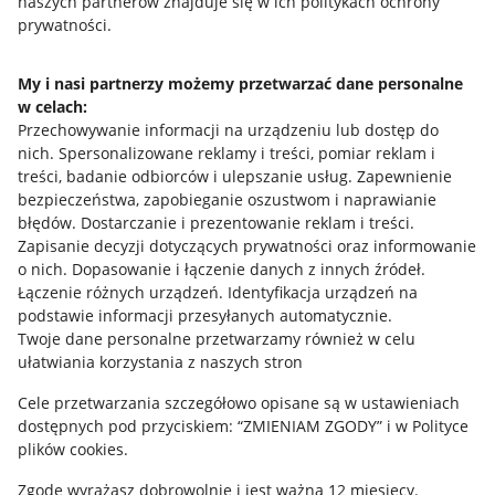
naszych partnerów znajduje się w ich politykach ochrony
prywatności.
Jak to działa
Napisz do nas
My i nasi partnerzy możemy przetwarzać dane personalne
w celach:
Allegro Gadane dla sprzedających
Przechowywanie informacji na urządzeniu lub dostęp do
Allegro Gadane dla kupujących
nich
.
Spersonalizowane reklamy i treści, pomiar reklam i
treści, badanie odbiorców i ulepszanie usług
.
Zapewnienie
Mapa miejscowości
bezpieczeństwa, zapobieganie oszustwom i naprawianie
błędów
.
Dostarczanie i prezentowanie reklam i treści
.
Informacje prawne
Zapisanie decyzji dotyczących prywatności oraz informowanie
o nich
.
Dopasowanie i łączenie danych z innych źródeł
.
Regulamin
Łączenie różnych urządzeń
.
Identyfikacja urządzeń na
podstawie informacji przesyłanych automatycznie
.
Polityka plików "cookies"
Twoje dane personalne przetwarzamy również w celu
ułatwiania korzystania z naszych stron
Ustawienia plików "cookies"
Cele przetwarzania szczegółowo opisane są w ustawieniach
Udostępnianie lokalizacji
dostępnych pod przyciskiem: “ZMIENIAM ZGODY” i w Polityce
Informacje dla Aktu o Usługach Cyfrowych
plików cookies.
Zgodę wyrażasz dobrowolnie i jest ważna 12 miesięcy.