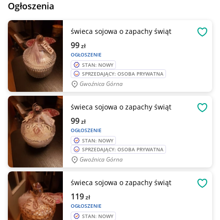
Ogłoszenia
świeca sojowa o zapachy świąt
OBSE
99
zł
OGŁOSZENIE
STAN: NOWY
SPRZEDAJĄCY: OSOBA PRYWATNA
Gwoźnica Górna
świeca sojowa o zapachy świąt
OBSE
99
zł
OGŁOSZENIE
STAN: NOWY
SPRZEDAJĄCY: OSOBA PRYWATNA
Gwoźnica Górna
świeca sojowa o zapachy świąt
OBSE
119
zł
OGŁOSZENIE
STAN: NOWY