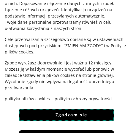
o nich
.
Dopasowanie i łączenie danych z innych źródeł
.
Regulamin
Łączenie różnych urządzeń
.
Identyfikacja urządzeń na
podstawie informacji przesyłanych automatycznie
.
Polityka plików "cookies"
Twoje dane personalne przetwarzamy również w celu
ułatwiania korzystania z naszych stron
Ustawienia plików "cookies"
Cele przetwarzania szczegółowo opisane są w ustawieniach
Udostępnianie lokalizacji
dostępnych pod przyciskiem: “ZMIENIAM ZGODY” i w Polityce
Informacje dla Aktu o Usługach Cyfrowych
plików cookies.
Zgodę wyrażasz dobrowolnie i jest ważna 12 miesięcy.
Pobierz aplikację
Możesz ją w każdym momencie wycofać lub ponowić w
zakładce
Ustawienia plików cookies
na stronie głównej.
Wycofanie zgody nie wpływa na legalność uprzedniego
przetwarzania.
polityka plików cookies
polityka ochrony prywatności
Zgadzam się