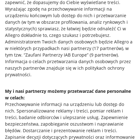
zapewnić, że dopasujemy do Ciebie wyświetlane treści.
Wyrażając zgodę na przechowywanie informacji na
urządzeniu końcowym lub dostęp do nich i przetwarzanie
danych (w tym w obszarze profilowania, analiz rynkowych i
statystycznych) sprawiasz, że łatwiej będzie odnaleźć Ci w
Allegro dokładnie to, czego szukasz i potrzebujesz.
Administratorem Twoich danych osobowych będzie Allegro a
w niektórych przypadkach nasi partnerzy (
17
partnerów
), w
Nawigacja
tym tzw. “Zaufani Partnerzy IAB Europe” (
9
partnerów
).
Przydatne informacje
Informacja o celach przetwarzania danych osobowych przez
naszych partnerów znajduje się w ich politykach ochrony
prywatności.
Jak to działa
Napisz do nas
My i nasi partnerzy możemy przetwarzać dane personalne
w celach:
Allegro Gadane dla sprzedających
Przechowywanie informacji na urządzeniu lub dostęp do
Allegro Gadane dla kupujących
nich
.
Spersonalizowane reklamy i treści, pomiar reklam i
treści, badanie odbiorców i ulepszanie usług
.
Zapewnienie
Mapa miejscowości
bezpieczeństwa, zapobieganie oszustwom i naprawianie
błędów
.
Dostarczanie i prezentowanie reklam i treści
.
Informacje prawne
Zapisanie decyzji dotyczących prywatności oraz informowanie