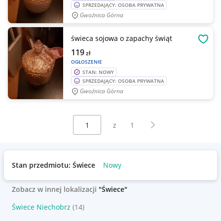
SPRZEDAJĄCY: OSOBA PRYWATNA
Gwoźnica Górna
świeca sojowa o zapachy świąt
OBSE
119
zł
OGŁOSZENIE
STAN: NOWY
SPRZEDAJĄCY: OSOBA PRYWATNA
Gwoźnica Górna
Wybierz stronę:
Następna strona
z
1
Stan przedmiotu: Świece
Nowy
Zobacz w innej lokalizacji
"Świece"
Świece Niechobrz
(14)