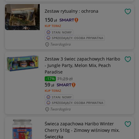
Zestaw rytualny : ochrona
OBSE
150
zł
KUP TERAZ
STAN: NOWY
SPRZEDAJĄCY: OSOBA PRYWATNA
Twardogóra
Zestaw 3 świec zapachowych Haribo
OBSE
- Jungle Party, Melon Mix, Peach
Paradise
71
,23 zł
-17%
59
zł
KUP TERAZ
STAN: NOWY
SPRZEDAJĄCY: OSOBA PRYWATNA
Twardogóra
Świeca zapachowa Haribo Winter
OBSE
Cherry 510g - Zimowy wiśniowy mix.
Świeczka