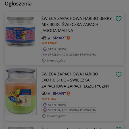
Ogłoszenia
ŚWIECA ZAPACHOWA HARIBO BERRY
OBSE
MIX 300G- ŚWIECZKA ZAPACH
JAGODA MALINA
45
zł
KUP TERAZ
STAN: NOWY
SPRZEDAJĄCY: OSOBA PRYWATNA
Twardogóra
ŚWIECA ZAPACHOWA HARIBO
OBSE
EXOTIC 510G - ŚWIECZKA
ZAPACHOWA ZAPACH EGZOTYCZNY
60
zł
KUP TERAZ
STAN: NOWY
SPRZEDAJĄCY: OSOBA PRYWATNA
Twardogóra