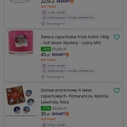
22
,50
zł
KUP TERAZ
STAN: NOWY
SPRZEDAJĄCY: OSOBA PRYWATNA
Twardogóra
Świeca zapachowa Frida Kahlo 180g
OBSE
- Full Moon Mystery - Leśny MIX
65
,00 zł
-30%
45
zł
KUP TERAZ
STAN: NOWY
SPRZEDAJĄCY: OSOBA PRYWATNA
Twardogóra
Zestaw prezentowy 4 świec
OBSE
zapachowych- Pomarańcza, Wanilia,
Lawenda, Róża
60
,22 zł
-41%
35
zł
KUP TERAZ
STAN: NOWY