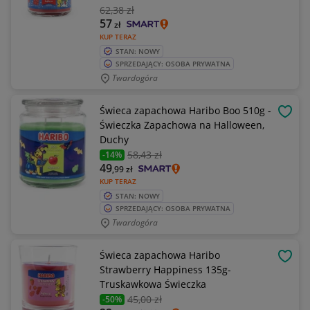
62
,38 zł
57
zł
KUP TERAZ
STAN: NOWY
SPRZEDAJĄCY: OSOBA PRYWATNA
Twardogóra
Świeca zapachowa Haribo Boo 510g -
OBSE
Świeczka Zapachowa na Halloween,
Duchy
58
,43 zł
-14%
49
,99
zł
KUP TERAZ
STAN: NOWY
SPRZEDAJĄCY: OSOBA PRYWATNA
Twardogóra
Świeca zapachowa Haribo
OBSE
Strawberry Happiness 135g-
Truskawkowa Świeczka
45
,00 zł
-50%