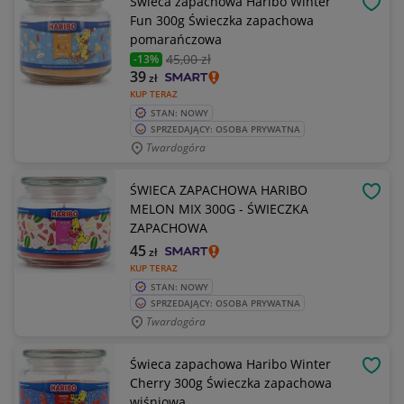
Świeca zapachowa Haribo Winter
OBSE
Fun 300g Świeczka zapachowa
pomarańczowa
45
,00 zł
-13%
39
zł
KUP TERAZ
STAN: NOWY
SPRZEDAJĄCY: OSOBA PRYWATNA
Twardogóra
ŚWIECA ZAPACHOWA HARIBO
OBSE
MELON MIX 300G - ŚWIECZKA
ZAPACHOWA
45
zł
KUP TERAZ
STAN: NOWY
SPRZEDAJĄCY: OSOBA PRYWATNA
Twardogóra
Świeca zapachowa Haribo Winter
OBSE
Cherry 300g Świeczka zapachowa
wiśniowa