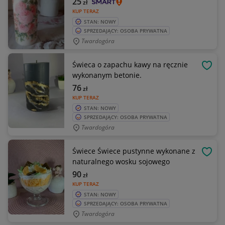
25
zł
KUP TERAZ
STAN: NOWY
SPRZEDAJĄCY: OSOBA PRYWATNA
Twardogóra
Świeca o zapachu kawy na ręcznie
OBSE
wykonanym betonie.
76
zł
KUP TERAZ
STAN: NOWY
SPRZEDAJĄCY: OSOBA PRYWATNA
Twardogóra
Świece Świece pustynne wykonane z
OBSE
naturalnego wosku sojowego
90
zł
KUP TERAZ
STAN: NOWY
SPRZEDAJĄCY: OSOBA PRYWATNA
Twardogóra