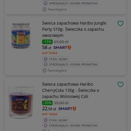
SPRZEDAJĄCY: OSOBA PRYWATNA
Twardogóra
Świeca zapachowa Haribo Jungle
OBSE
Party 510g- Świeczka o zapachu
owocowym
69
,00 zł
-15%
58
zł
KUP TERAZ
STAN: NOWY
SPRZEDAJĄCY: OSOBA PRYWATNA
Twardogóra
Świeca zapachowa Haribo
OBSE
CherryCola 135g - Świeczka o
zapachu Wiśniowej Coli
35
,00 zł
-35%
22
,50
zł
KUP TERAZ
STAN: NOWY
SPRZEDAJĄCY: OSOBA PRYWATNA