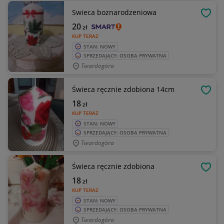
Swieca boznarodzeniowa
OBSE
20
zł
KUP TERAZ
STAN: NOWY
SPRZEDAJĄCY: OSOBA PRYWATNA
Twardogóra
Świeca ręcznie zdobiona 14cm
OBSE
18
zł
KUP TERAZ
STAN: NOWY
SPRZEDAJĄCY: OSOBA PRYWATNA
Twardogóra
Świeca ręcznie zdobiona
OBSE
18
zł
KUP TERAZ
STAN: NOWY
SPRZEDAJĄCY: OSOBA PRYWATNA
Twardogóra