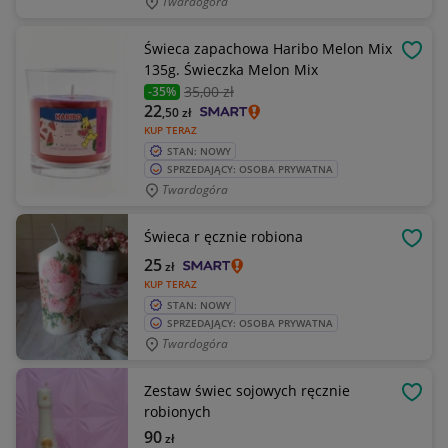
Twardogóra
Świeca zapachowa Haribo Melon Mix
OBSE
135g. Świeczka Melon Mix
35
,00 zł
-35%
22
,50
zł
KUP TERAZ
STAN: NOWY
SPRZEDAJĄCY: OSOBA PRYWATNA
Twardogóra
Świeca r ęcznie robiona
OBSE
25
zł
KUP TERAZ
STAN: NOWY
SPRZEDAJĄCY: OSOBA PRYWATNA
Twardogóra
Zestaw świec sojowych ręcznie
OBSE
robionych
90
zł