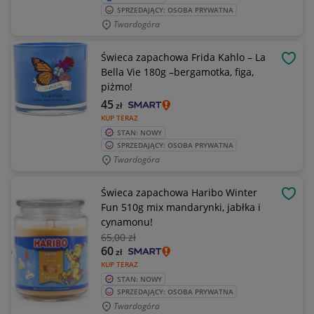
SPRZEDAJĄCY: OSOBA PRYWATNA
Twardogóra
Świeca zapachowa Frida Kahlo – La
OBSE
Bella Vie 180g –bergamotka, figa,
piżmo!
45
zł
KUP TERAZ
STAN: NOWY
SPRZEDAJĄCY: OSOBA PRYWATNA
Twardogóra
Świeca zapachowa Haribo Winter
OBSE
Fun 510g mix mandarynki, jabłka i
cynamonu!
65
,00 zł
60
zł
KUP TERAZ
STAN: NOWY
SPRZEDAJĄCY: OSOBA PRYWATNA
Twardogóra