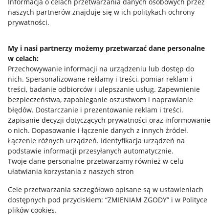
Przydatne informacje
Informacja o celach przetwarzania danych osobowych przez
naszych partnerów znajduje się w ich politykach ochrony
prywatności.
Jak to działa
Napisz do nas
My i nasi partnerzy możemy przetwarzać dane personalne
w celach:
Allegro Gadane dla sprzedających
Przechowywanie informacji na urządzeniu lub dostęp do
Allegro Gadane dla kupujących
nich
.
Spersonalizowane reklamy i treści, pomiar reklam i
treści, badanie odbiorców i ulepszanie usług
.
Zapewnienie
Mapa miejscowości
bezpieczeństwa, zapobieganie oszustwom i naprawianie
błędów
.
Dostarczanie i prezentowanie reklam i treści
.
Informacje prawne
Zapisanie decyzji dotyczących prywatności oraz informowanie
o nich
.
Dopasowanie i łączenie danych z innych źródeł
.
Regulamin
Łączenie różnych urządzeń
.
Identyfikacja urządzeń na
podstawie informacji przesyłanych automatycznie
.
Polityka plików "cookies"
Twoje dane personalne przetwarzamy również w celu
ułatwiania korzystania z naszych stron
Ustawienia plików "cookies"
Cele przetwarzania szczegółowo opisane są w ustawieniach
Udostępnianie lokalizacji
dostępnych pod przyciskiem: “ZMIENIAM ZGODY” i w Polityce
Informacje dla Aktu o Usługach Cyfrowych
plików cookies.