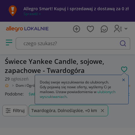
Allegro Smart! Kupuj i sprzedawaj z dostawą za 0 zł
Sprawdź »
Otwórz menu z kategoriami
szukaj
Świece Yankee Candle, sojowe,
zapachowe - Twardogóra
POL
29
ogłoszeń
Zamkn
Dodaj swoje wyszukiwania do ulubionych.
okalnie
Dom i Ogród
Wyposażenie
Świece i zapachy do domu
Świece
Gdy pojawią się nowe oferty, wyślemy Ci je
mailowo. Ustaw powiadomienia w
ulubionych
Podobne:
świece zapłonowe
świece sojowe
świece zapach
wyszukiwaniach
.
Filtruj
Twardogóra, Dolnośląskie, +0 km