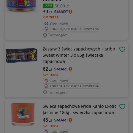
50
,00 zł
-22%
39
zł
KUP TERAZ
STAN: NOWY
SPRZEDAJĄCY: OSOBA PRYWATNA
Twardogóra
Zestaw 3 świec zapachowych Haribo
OBSE
Sweet Winter 3 x 85g świeczka
zapachowa
62
zł
KUP TERAZ
STAN: NOWY
SPRZEDAJĄCY: OSOBA PRYWATNA
Twardogóra
Świeca zapachowa Frida Kahlo Exotic
OBSE
Jasmine 180g - świeczka zapachowa
45
zł
KUP TERAZ
STAN: NOWY