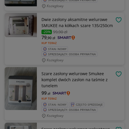
SPRZEDAJĄCY: OSOBA PRYWATNA
Koziegłowy
Dwie zasłony aksamitne welurowe
OBSE
SMUKEE na kółkach szare 135/250cm
99
,90 zł
-20%
79
,90
zł
KUP TERAZ
STAN: NOWY
SPRZEDAJĄCY: OSOBA PRYWATNA
Koziegłowy
Szare zasłony welurowe Smukee
OBSE
komplet dwóch zasłon na taśmie z
tunelem
99
zł
KUP TERAZ
STAN: NOWY
CZĘSTO SPRZEDAJE
SPRZEDAJĄCY: OSOBA PRYWATNA
Koziegłowy