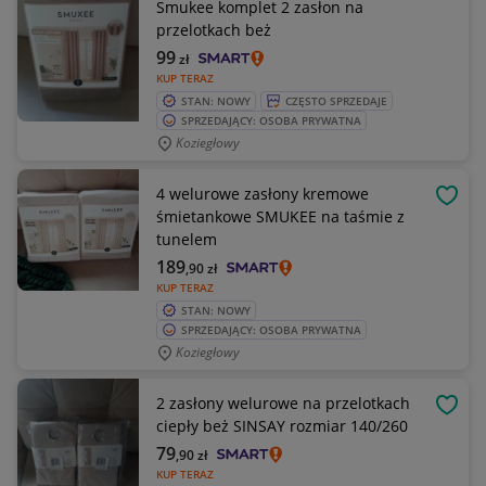
Smukee komplet 2 zasłon na
przelotkach beż
99
zł
KUP TERAZ
STAN: NOWY
CZĘSTO SPRZEDAJE
SPRZEDAJĄCY: OSOBA PRYWATNA
Koziegłowy
4 welurowe zasłony kremowe
OBSE
śmietankowe SMUKEE na taśmie z
tunelem
189
,90
zł
KUP TERAZ
STAN: NOWY
SPRZEDAJĄCY: OSOBA PRYWATNA
Koziegłowy
2 zasłony welurowe na przelotkach
OBSE
ciepły beż SINSAY rozmiar 140/260
79
,90
zł
KUP TERAZ