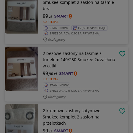
Smukee komplet 2 zasłon na taśmie
beż
99
zł
KUP TERAZ
STAN: NOWY
CZĘSTO SPRZEDAJE
SPRZEDAJĄCY: OSOBA PRYWATNA
Koziegłowy
2 beżowe zasłony na taśmie z
OBSE
tunelem 140/250 Smukee 2x zasłona
w cętki
99
,90
zł
KUP TERAZ
STAN: NOWY
SPRZEDAJĄCY: OSOBA PRYWATNA
Koziegłowy
2 kremowe zasłony satynowe
OBSE
Smukee komplet 2 zasłon na
przelotkach
99
zł