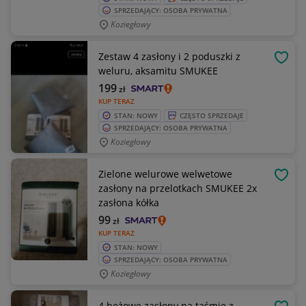
SPRZEDAJĄCY: OSOBA PRYWATNA
Koziegłowy
Zestaw 4 zasłony i 2 poduszki z
OBSE
weluru, aksamitu SMUKEE
199
zł
KUP TERAZ
STAN: NOWY
CZĘSTO SPRZEDAJE
SPRZEDAJĄCY: OSOBA PRYWATNA
Koziegłowy
Zielone welurowe welwetowe
OBSE
zasłony na przelotkach SMUKEE 2x
zasłona kółka
99
zł
KUP TERAZ
STAN: NOWY
SPRZEDAJĄCY: OSOBA PRYWATNA
Koziegłowy
4 beżowe zasłony na taśmie z