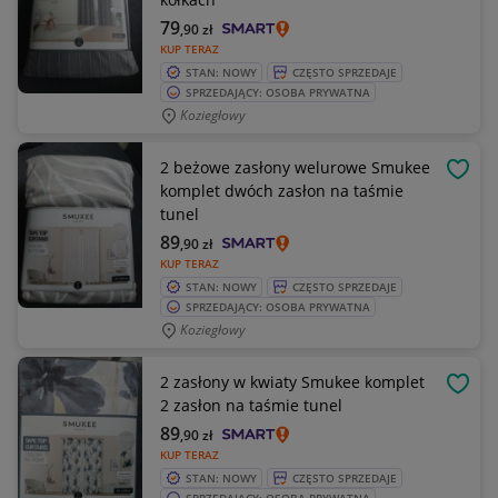
79
,90
zł
KUP TERAZ
STAN: NOWY
CZĘSTO SPRZEDAJE
SPRZEDAJĄCY: OSOBA PRYWATNA
Koziegłowy
2 beżowe zasłony welurowe Smukee
OBSE
komplet dwóch zasłon na taśmie
tunel
89
,90
zł
KUP TERAZ
STAN: NOWY
CZĘSTO SPRZEDAJE
SPRZEDAJĄCY: OSOBA PRYWATNA
Koziegłowy
2 zasłony w kwiaty Smukee komplet
OBSE
2 zasłon na taśmie tunel
89
,90
zł
KUP TERAZ
STAN: NOWY
CZĘSTO SPRZEDAJE