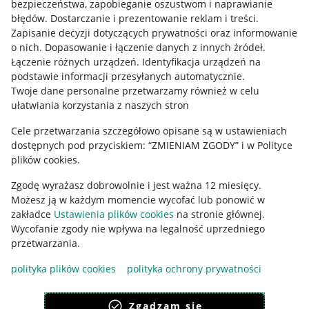
bezpieczeństwa, zapobieganie oszustwom i naprawianie
błędów
.
Dostarczanie i prezentowanie reklam i treści
.
Informacje prawne
Zapisanie decyzji dotyczących prywatności oraz informowanie
o nich
.
Dopasowanie i łączenie danych z innych źródeł
.
Regulamin
Łączenie różnych urządzeń
.
Identyfikacja urządzeń na
podstawie informacji przesyłanych automatycznie
.
Polityka plików "cookies"
Twoje dane personalne przetwarzamy również w celu
ułatwiania korzystania z naszych stron
Ustawienia plików "cookies"
Cele przetwarzania szczegółowo opisane są w ustawieniach
Udostępnianie lokalizacji
dostępnych pod przyciskiem: “ZMIENIAM ZGODY” i w Polityce
Informacje dla Aktu o Usługach Cyfrowych
plików cookies.
Zgodę wyrażasz dobrowolnie i jest ważna 12 miesięcy.
Pobierz aplikację
Możesz ją w każdym momencie wycofać lub ponowić w
zakładce
Ustawienia plików cookies
na stronie głównej.
Wycofanie zgody nie wpływa na legalność uprzedniego
przetwarzania.
polityka plików cookies
polityka ochrony prywatności
Zgadzam się