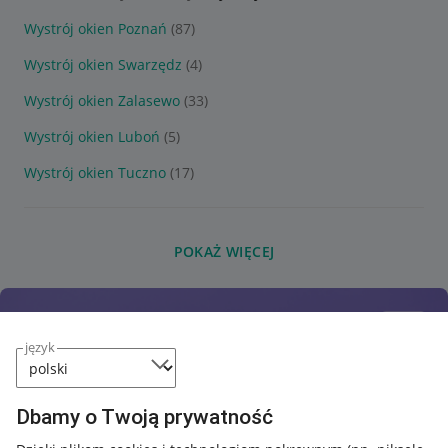
Wystrój okien Poznań
(87)
Wystrój okien Swarzędz
(4)
Wystrój okien Zalasewo
(33)
Wystrój okien Luboń
(5)
Wystrój okien Tuczno
(17)
POKAŻ WIĘCEJ
język
Dbamy o Twoją prywatność