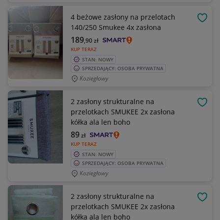
4 beżowe zasłony na przelotach
OBSE
140/250 Smukee 4x zasłona
189
,90
zł
KUP TERAZ
STAN: NOWY
SPRZEDAJĄCY: OSOBA PRYWATNA
Koziegłowy
2 zasłony strukturalne na
OBSE
przelotkach SMUKEE 2x zasłona
kółka ala len boho
89
zł
KUP TERAZ
STAN: NOWY
SPRZEDAJĄCY: OSOBA PRYWATNA
Koziegłowy
2 zasłony strukturalne na
OBSE
przelotkach SMUKEE 2x zasłona
kółka ala len boho