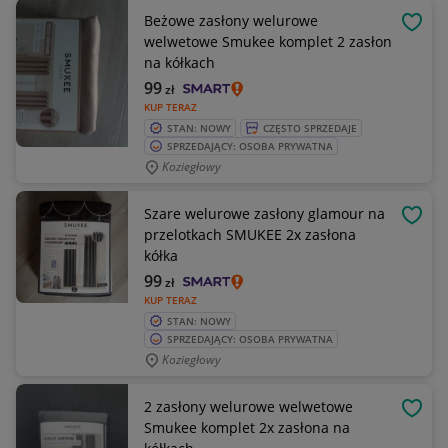
Beżowe zasłony welurowe
OBSE
welwetowe Smukee komplet 2 zasłon
na kółkach
99
zł
KUP TERAZ
STAN: NOWY
CZĘSTO SPRZEDAJE
SPRZEDAJĄCY: OSOBA PRYWATNA
Koziegłowy
Szare welurowe zasłony glamour na
OBSE
przelotkach SMUKEE 2x zasłona
kółka
99
zł
KUP TERAZ
STAN: NOWY
SPRZEDAJĄCY: OSOBA PRYWATNA
Koziegłowy
2 zasłony welurowe welwetowe
OBSE
Smukee komplet 2x zasłona na