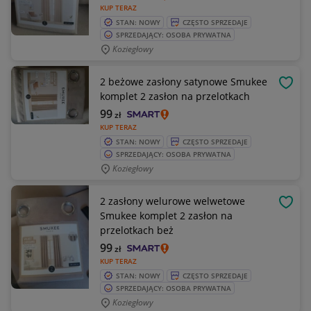
KUP TERAZ
STAN: NOWY
CZĘSTO SPRZEDAJE
SPRZEDAJĄCY: OSOBA PRYWATNA
Koziegłowy
2 beżowe zasłony satynowe Smukee
OBSE
komplet 2 zasłon na przelotkach
99
zł
KUP TERAZ
STAN: NOWY
CZĘSTO SPRZEDAJE
SPRZEDAJĄCY: OSOBA PRYWATNA
Koziegłowy
2 zasłony welurowe welwetowe
OBSE
Smukee komplet 2 zasłon na
przelotkach beż
99
zł
KUP TERAZ
STAN: NOWY
CZĘSTO SPRZEDAJE
SPRZEDAJĄCY: OSOBA PRYWATNA
Koziegłowy