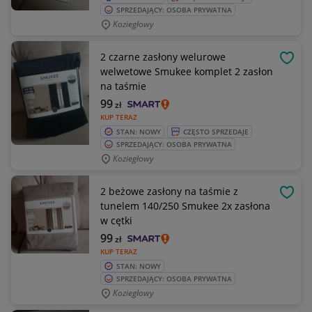
SPRZEDAJĄCY: OSOBA PRYWATNA
Koziegłowy
2 czarne zasłony welurowe
OBSE
welwetowe Smukee komplet 2 zasłon
na taśmie
99
zł
KUP TERAZ
STAN: NOWY
CZĘSTO SPRZEDAJE
SPRZEDAJĄCY: OSOBA PRYWATNA
Koziegłowy
2 beżowe zasłony na taśmie z
OBSE
tunelem 140/250 Smukee 2x zasłona
w cętki
99
zł
KUP TERAZ
STAN: NOWY
SPRZEDAJĄCY: OSOBA PRYWATNA
Koziegłowy