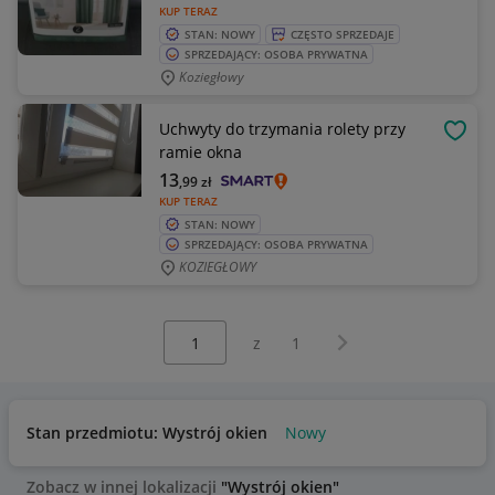
KUP TERAZ
STAN: NOWY
CZĘSTO SPRZEDAJE
SPRZEDAJĄCY: OSOBA PRYWATNA
Koziegłowy
Uchwyty do trzymania rolety przy
OBSE
ramie okna
13
,99
zł
KUP TERAZ
STAN: NOWY
SPRZEDAJĄCY: OSOBA PRYWATNA
KOZIEGŁOWY
Wybierz stronę:
Następna strona
z
1
Stan przedmiotu: Wystrój okien
Nowy
Zobacz w innej lokalizacji
"Wystrój okien"