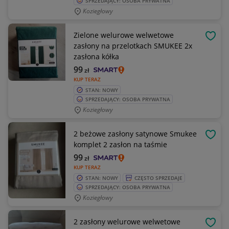
SPRZEDAJĄCY: OSOBA PRYWATNA
Koziegłowy
Zielone welurowe welwetowe
OBSE
zasłony na przelotkach SMUKEE 2x
zasłona kółka
99
zł
KUP TERAZ
STAN: NOWY
SPRZEDAJĄCY: OSOBA PRYWATNA
Koziegłowy
2 beżowe zasłony satynowe Smukee
OBSE
komplet 2 zasłon na taśmie
99
zł
KUP TERAZ
STAN: NOWY
CZĘSTO SPRZEDAJE
SPRZEDAJĄCY: OSOBA PRYWATNA
Koziegłowy
2 zasłony welurowe welwetowe
OBSE