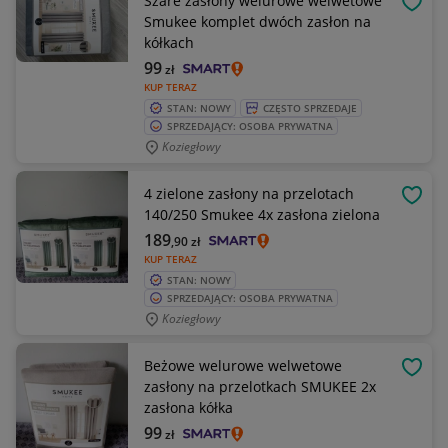
Szare zasłony welurowe welwetowe
OBSE
Smukee komplet dwóch zasłon na
kółkach
99
zł
KUP TERAZ
STAN: NOWY
CZĘSTO SPRZEDAJE
SPRZEDAJĄCY: OSOBA PRYWATNA
Koziegłowy
4 zielone zasłony na przelotach
OBSE
140/250 Smukee 4x zasłona zielona
189
,90
zł
KUP TERAZ
STAN: NOWY
SPRZEDAJĄCY: OSOBA PRYWATNA
Koziegłowy
Beżowe welurowe welwetowe
OBSE
zasłony na przelotkach SMUKEE 2x
zasłona kółka
99
zł