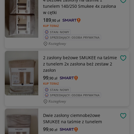
OBSE
tunelem 140/250 Smukee 4x zasłona
w cętki
189
,90
zł
KUP TERAZ
STAN: NOWY
SPRZEDAJĄCY: OSOBA PRYWATNA
Koziegłowy
2 zasłony beżowe SMUKEE na taśmie
OBSE
z tunelem 2x zasłona beż zestaw 2
zasłon
99
,90
zł
KUP TERAZ
STAN: NOWY
SPRZEDAJĄCY: OSOBA PRYWATNA
Koziegłowy
Dwie zasłony ciemnobeżowe
OBSE
SMUKEE na taśmie z tunelem
99
,90
zł