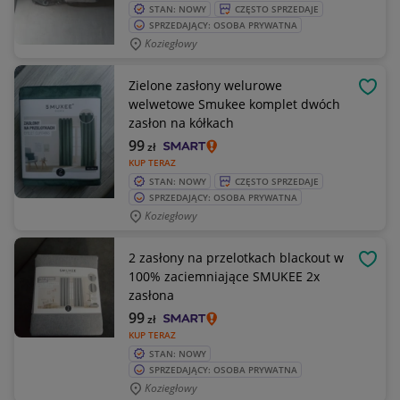
STAN: NOWY
CZĘSTO SPRZEDAJE
SPRZEDAJĄCY: OSOBA PRYWATNA
Koziegłowy
Zielone zasłony welurowe
OBSE
welwetowe Smukee komplet dwóch
zasłon na kółkach
99
zł
KUP TERAZ
STAN: NOWY
CZĘSTO SPRZEDAJE
SPRZEDAJĄCY: OSOBA PRYWATNA
Koziegłowy
2 zasłony na przelotkach blackout w
OBSE
100% zaciemniające SMUKEE 2x
zasłona
99
zł
KUP TERAZ
STAN: NOWY
SPRZEDAJĄCY: OSOBA PRYWATNA
Koziegłowy