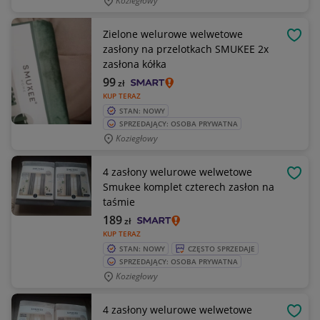
Koziegłowy
Zielone welurowe welwetowe
OBSE
zasłony na przelotkach SMUKEE 2x
zasłona kółka
99
zł
KUP TERAZ
STAN: NOWY
SPRZEDAJĄCY: OSOBA PRYWATNA
Koziegłowy
4 zasłony welurowe welwetowe
OBSE
Smukee komplet czterech zasłon na
taśmie
189
zł
KUP TERAZ
STAN: NOWY
CZĘSTO SPRZEDAJE
SPRZEDAJĄCY: OSOBA PRYWATNA
Koziegłowy
4 zasłony welurowe welwetowe
OBSE