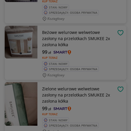
KUP TERAZ
STAN: NOWY
SPRZEDAJĄCY: OSOBA PRYWATNA
Koziegłowy
Beżowe welurowe welwetowe
OBSE
zasłony na przelotkach SMUKEE 2x
zasłona kółka
99
zł
KUP TERAZ
STAN: NOWY
SPRZEDAJĄCY: OSOBA PRYWATNA
Koziegłowy
Zielone welurowe welwetowe
OBSE
zasłony na przelotkach SMUKEE 2x
zasłona kółka
99
zł
KUP TERAZ
STAN: NOWY
SPRZEDAJĄCY: OSOBA PRYWATNA