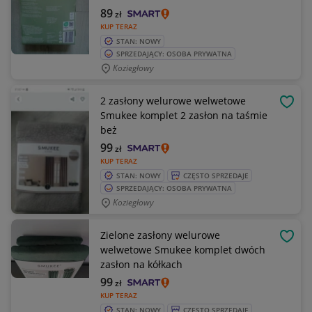
89
zł
KUP TERAZ
STAN: NOWY
SPRZEDAJĄCY: OSOBA PRYWATNA
Koziegłowy
2 zasłony welurowe welwetowe
OBSE
Smukee komplet 2 zasłon na taśmie
beż
99
zł
KUP TERAZ
STAN: NOWY
CZĘSTO SPRZEDAJE
SPRZEDAJĄCY: OSOBA PRYWATNA
Koziegłowy
Zielone zasłony welurowe
OBSE
welwetowe Smukee komplet dwóch
zasłon na kółkach
99
zł
KUP TERAZ
STAN: NOWY
CZĘSTO SPRZEDAJE