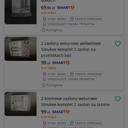
kółkach
69
,90
zł
KUP TERAZ
STAN: NOWY
CZĘSTO SPRZEDAJE
SPRZEDAJĄCY: OSOBA PRYWATNA
Koziegłowy
2 zasłony welurowe welwetowe
OBSE
Smukee komplet 2 zasłon na
przelotkach beż
99
zł
KUP TERAZ
STAN: NOWY
CZĘSTO SPRZEDAJE
SPRZEDAJĄCY: OSOBA PRYWATNA
Koziegłowy
2 kremowe zasłony welurowe
OBSE
Smukee komplet 2 zasłon na taśmie
99
zł
KUP TERAZ
STAN: NOWY
CZĘSTO SPRZEDAJE