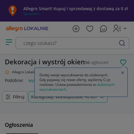
Allegro Smart! Kupuj i sprzedawaj z dostawą za 0 zł
Sprawdź »
Otwórz menu z kategoriami
szukaj
Dekoracja i wystrój okien
56
ogłoszeń
POL
Allegro Lokalnie
Dom i Ogród
Wyposażenie
Wystrój okien
Zamkn
Dodaj swoje wyszukiwania do ulubionych.
Gdy pojawią się nowe oferty, wyślemy Ci je
Podobne:
wystrój okien
lart wystrój okien
mailowo. Ustaw powiadomienia w
ulubionych
wyszukiwaniach
.
Filtruj
Koziegłowy, Wielkopolskie, +0 km
Ogłoszenia