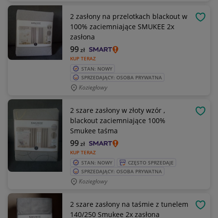
2 zasłony na przelotkach blackout w
OBSE
100% zaciemniające SMUKEE 2x
zasłona
99
zł
KUP TERAZ
STAN: NOWY
SPRZEDAJĄCY: OSOBA PRYWATNA
Koziegłowy
2 szare zasłony w złoty wzór ,
OBSE
blackout zaciemniające 100%
Smukee taśma
99
zł
KUP TERAZ
STAN: NOWY
CZĘSTO SPRZEDAJE
SPRZEDAJĄCY: OSOBA PRYWATNA
Koziegłowy
2 szare zasłony na taśmie z tunelem
OBSE
140/250 Smukee 2x zasłona