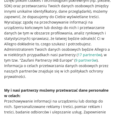
Dzięki plikom cookies i technologiom pokrewnym
(np. piksele,
SDK)
oraz przetwarzaniu Twoich danych osobowych
(między
innymi unikalne identyfikatory, dane przeglądarki)
, możemy
zapewnić, że dopasujemy do Ciebie wyświetlane treści.
Wyrażając zgodę na przechowywanie informacji na
urządzeniu końcowym lub dostęp do nich i przetwarzanie
danych (w tym w obszarze profilowania, analiz rynkowych i
statystycznych) sprawiasz, że łatwiej będzie odnaleźć Ci w
Allegro dokładnie to, czego szukasz i potrzebujesz.
Administratorem Twoich danych osobowych będzie Allegro a
w niektórych przypadkach nasi partnerzy (
17
partnerów
), w
tym tzw. “Zaufani Partnerzy IAB Europe” (
9
partnerów
).
Przydatne informacje
Informacja o celach przetwarzania danych osobowych przez
naszych partnerów znajduje się w ich politykach ochrony
prywatności.
Jak to działa
Napisz do nas
My i nasi partnerzy możemy przetwarzać dane personalne
w celach:
Allegro Gadane dla sprzedających
Przechowywanie informacji na urządzeniu lub dostęp do
Allegro Gadane dla kupujących
nich
.
Spersonalizowane reklamy i treści, pomiar reklam i
treści, badanie odbiorców i ulepszanie usług
.
Zapewnienie
Mapa miejscowości