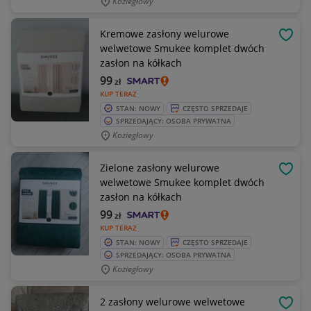
Koziegłowy
Kremowe zasłony welurowe
OBSE
welwetowe Smukee komplet dwóch
zasłon na kółkach
99
zł
KUP TERAZ
STAN: NOWY
CZĘSTO SPRZEDAJE
SPRZEDAJĄCY: OSOBA PRYWATNA
Koziegłowy
Zielone zasłony welurowe
OBSE
welwetowe Smukee komplet dwóch
zasłon na kółkach
99
zł
KUP TERAZ
STAN: NOWY
CZĘSTO SPRZEDAJE
SPRZEDAJĄCY: OSOBA PRYWATNA
Koziegłowy
2 zasłony welurowe welwetowe
OBSE