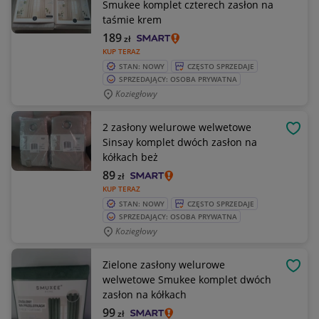
Smukee komplet czterech zasłon na
taśmie krem
189
zł
KUP TERAZ
STAN: NOWY
CZĘSTO SPRZEDAJE
SPRZEDAJĄCY: OSOBA PRYWATNA
Koziegłowy
2 zasłony welurowe welwetowe
OBSE
Sinsay komplet dwóch zasłon na
kółkach beż
89
zł
KUP TERAZ
STAN: NOWY
CZĘSTO SPRZEDAJE
SPRZEDAJĄCY: OSOBA PRYWATNA
Koziegłowy
Zielone zasłony welurowe
OBSE
welwetowe Smukee komplet dwóch
zasłon na kółkach
99
zł