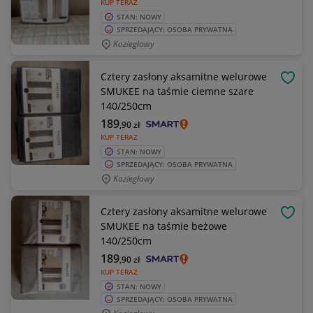
KUP TERAZ
STAN: NOWY
SPRZEDAJĄCY: OSOBA PRYWATNA
Koziegłowy
Cztery zasłony aksamitne welurowe
OBSE
SMUKEE na taśmie ciemne szare
140/250cm
189
,90
zł
KUP TERAZ
STAN: NOWY
SPRZEDAJĄCY: OSOBA PRYWATNA
Koziegłowy
Cztery zasłony aksamitne welurowe
OBSE
SMUKEE na taśmie beżowe
140/250cm
189
,90
zł
KUP TERAZ
STAN: NOWY
SPRZEDAJĄCY: OSOBA PRYWATNA