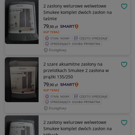
2 zasłony welurowe welwetowe
OBSE
Smukee komplet dwóch zasłon na
taśmie
79
,90
zł
KUP TERAZ
STAN: NOWY
CZĘSTO SPRZEDAJE
SPRZEDAJĄCY: OSOBA PRYWATNA
Koziegłowy
2 szare aksamitne zasłony na
OBSE
przelotkach Smukee 2 zasłona w
prążki 135/250
79
,90
zł
KUP TERAZ
STAN: NOWY
CZĘSTO SPRZEDAJE
SPRZEDAJĄCY: OSOBA PRYWATNA
Koziegłowy
2 zasłony welurowe welwetowe
OBSE
Smukee komplet dwóch zasłon na
kółkach