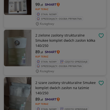
99
zł
KUP TERAZ
STAN: NOWY
SPRZEDAJĄCY: OSOBA PRYWATNA
Koziegłowy
2 zielone zasłony strukturalne
OBSE
Smukee komplet dwóch zasłon kółka
140/250
89
zł
KUP TERAZ
STAN: NOWY
CZĘSTO SPRZEDAJE
SPRZEDAJĄCY: OSOBA PRYWATNA
Koziegłowy
2 szare zasłony strukturalne Smukee
OBSE
komplet dwóch zasłon na taśmie
140/250
89
zł
KUP TERAZ
STAN: NOWY
CZĘSTO SPRZEDAJE