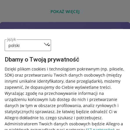
POKAŻ WIĘCEJ
język
Dbamy o Twoją prywatność
Dzięki plikom cookies i technologiom pokrewnym
(np. piksele,
SDK)
oraz przetwarzaniu Twoich danych osobowych
(między
innymi unikalne identyfikatory, dane przeglądarki)
, możemy
zapewnić, że dopasujemy do Ciebie wyświetlane treści.
Wyrażając zgodę na przechowywanie informacji na
urządzeniu końcowym lub dostęp do nich i przetwarzanie
danych (w tym w obszarze profilowania, analiz rynkowych i
statystycznych) sprawiasz, że łatwiej będzie odnaleźć Ci w
Allegro dokładnie to, czego szukasz i potrzebujesz.
Administratorem Twoich danych osobowych będzie Allegro a
w niektórych przypadkach nasi partnerzy (
17
partnerów
), w