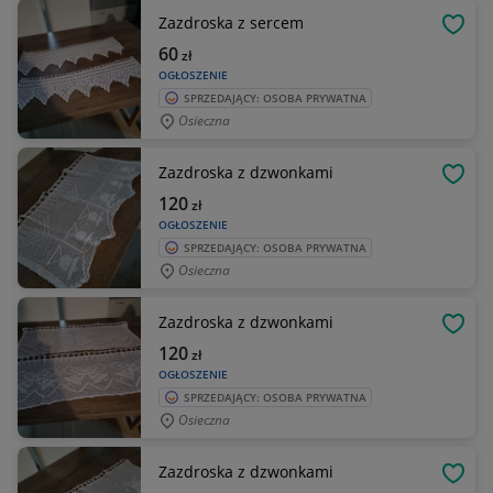
Zazdroska z sercem
OBSE
60
zł
OGŁOSZENIE
SPRZEDAJĄCY: OSOBA PRYWATNA
Osieczna
Zazdroska z dzwonkami
OBSE
120
zł
OGŁOSZENIE
SPRZEDAJĄCY: OSOBA PRYWATNA
Osieczna
Zazdroska z dzwonkami
OBSE
120
zł
OGŁOSZENIE
SPRZEDAJĄCY: OSOBA PRYWATNA
Osieczna
Zazdroska z dzwonkami
OBSE