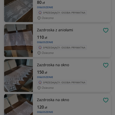
80
zł
OGŁOSZENIE
SPRZEDAJĄCY: OSOBA PRYWATNA
Osieczna
Zazdroska z aniołami
OBSE
110
zł
OGŁOSZENIE
SPRZEDAJĄCY: OSOBA PRYWATNA
Osieczna
Zazdroska na okno
OBSE
150
zł
OGŁOSZENIE
SPRZEDAJĄCY: OSOBA PRYWATNA
Osieczna
Zazdroska na okno
OBSE
120
zł
OGŁOSZENIE