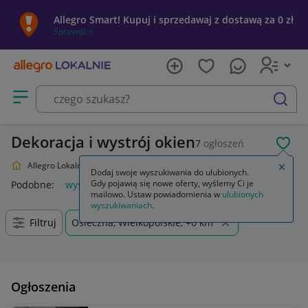
Allegro Smart! Kupuj i sprzedawaj z dostawą za 0 zł
Sprawdź »
Otwórz menu z kategoriami
szukaj
Dekoracja i wystrój okien
7
ogłoszeń
POL
Allegro Lokalnie
Dom i Ogród
Wyposażenie
Wystrój okien
Zamkn
Dodaj swoje wyszukiwania do ulubionych.
Gdy pojawią się nowe oferty, wyślemy Ci je
Podobne:
wystrój okien
lart wystrój okien
mailowo. Ustaw powiadomienia w
ulubionych
wyszukiwaniach
.
Filtruj
Osieczna, Wielkopolskie, +0 km
Ogłoszenia