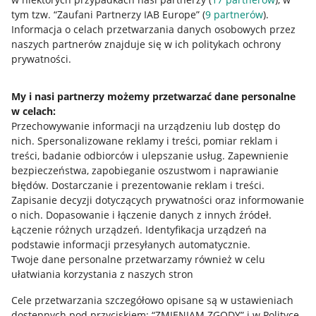
tym tzw. “Zaufani Partnerzy IAB Europe” (
9
partnerów
).
Przydatne informacje
Informacja o celach przetwarzania danych osobowych przez
naszych partnerów znajduje się w ich politykach ochrony
prywatności.
Jak to działa
Napisz do nas
My i nasi partnerzy możemy przetwarzać dane personalne
w celach:
Allegro Gadane dla sprzedających
Przechowywanie informacji na urządzeniu lub dostęp do
Allegro Gadane dla kupujących
nich
.
Spersonalizowane reklamy i treści, pomiar reklam i
treści, badanie odbiorców i ulepszanie usług
.
Zapewnienie
Mapa miejscowości
bezpieczeństwa, zapobieganie oszustwom i naprawianie
błędów
.
Dostarczanie i prezentowanie reklam i treści
.
Informacje prawne
Zapisanie decyzji dotyczących prywatności oraz informowanie
o nich
.
Dopasowanie i łączenie danych z innych źródeł
.
Regulamin
Łączenie różnych urządzeń
.
Identyfikacja urządzeń na
podstawie informacji przesyłanych automatycznie
.
Polityka plików "cookies"
Twoje dane personalne przetwarzamy również w celu
ułatwiania korzystania z naszych stron
Ustawienia plików "cookies"
Cele przetwarzania szczegółowo opisane są w ustawieniach
Udostępnianie lokalizacji
dostępnych pod przyciskiem: “ZMIENIAM ZGODY” i w Polityce