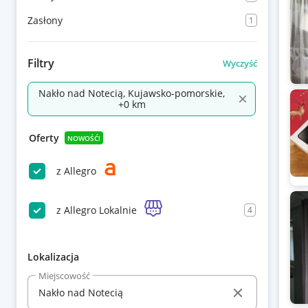
Zasłony
1
Filtry
Wyczyść
Nakło nad Notecią, Kujawsko-pomorskie,
+0 km
Oferty
NOWOŚĆ!
z Allegro
z Allegro Lokalnie
4
Lokalizacja
Miejscowość