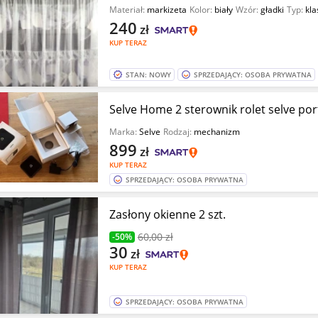
Materiał:
markizeta
Kolor:
biały
Wzór:
gładki
Typ:
kla
240
zł
KUP TERAZ
STAN: NOWY
SPRZEDAJĄCY: OSOBA PRYWATNA
Selve Home 2 sterownik rolet selve por
Marka:
Selve
Rodzaj:
mechanizm
899
zł
KUP TERAZ
SPRZEDAJĄCY: OSOBA PRYWATNA
Zasłony okienne 2 szt.
60
,00 zł
-50%
30
zł
KUP TERAZ
SPRZEDAJĄCY: OSOBA PRYWATNA