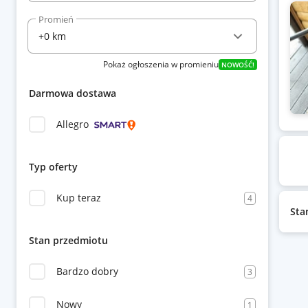
Promień
Pokaż ogłoszenia w promieniu
NOWOŚĆ!
Darmowa dostawa
Allegro
Typ oferty
Kup teraz
4
Sta
Stan przedmiotu
Bardzo dobry
3
Nowy
1