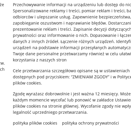
że
Przechowywanie informacji na urządzeniu lub dostęp do ni
Spersonalizowane reklamy i treści, pomiar reklam i treści, b
odbiorców i ulepszanie usług
.
Zapewnienie bezpieczeństwa,
zapobieganie oszustwom i naprawianie błędów
.
Dostarczani
prezentowanie reklam i treści
.
Zapisanie decyzji dotyczącyc
prywatności oraz informowanie o nich
.
Dopasowanie i łącze
danych z innych źródeł
.
Łączenie różnych urządzeń
.
Identyf
rawne
Pobierz aplikację
urządzeń na podstawie informacji przesyłanych automatycz
Twoje dane personalne przetwarzamy również w celu ułatw
korzystania z naszych stron
zw.
ach
 "cookies"
Cele przetwarzania szczegółowo opisane są w ustawieniach
dostępnych pod przyciskiem: “ZMIENIAM ZGODY” i w Polityc
ów "cookies"
plików cookies.
okalizacji
Zgodę wyrażasz dobrowolnie i jest ważna 12 miesięcy. Może
każdym momencie wycofać lub ponowić w zakładce
Ustawie
 Aktu o Usługach Cyfrowych
plików cookies
na stronie głównej. Wycofanie zgody nie wpł
legalność uprzedniego przetwarzania.
polityka plików cookies
polityka ochrony prywatności