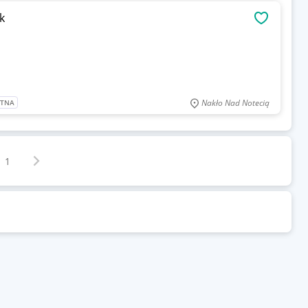
k
OBSERWU
Nakło Nad Notecią
ATNA
Następna strona
z
1