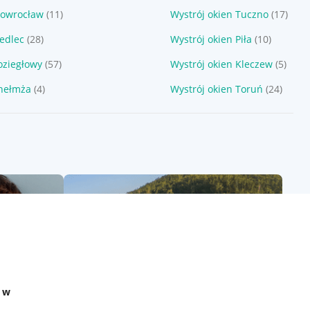
nowrocław
(11)
Wystrój okien Tuczno
(17)
iedlec
(28)
Wystrój okien Piła
(10)
oziegłowy
(57)
Wystrój okien Kleczew
(5)
Chełmża
(4)
Wystrój okien Toruń
(24)
e w