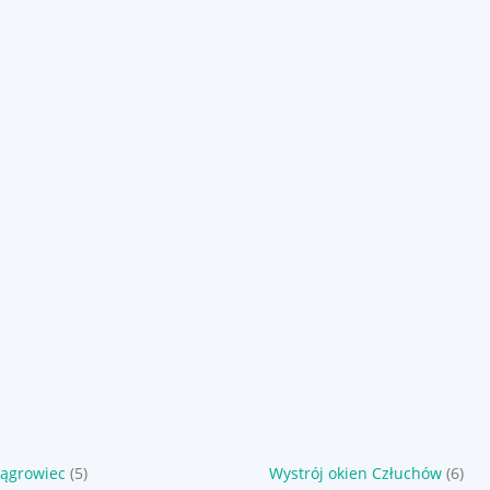
Wągrowiec
(5)
Wystrój okien Człuchów
(6)