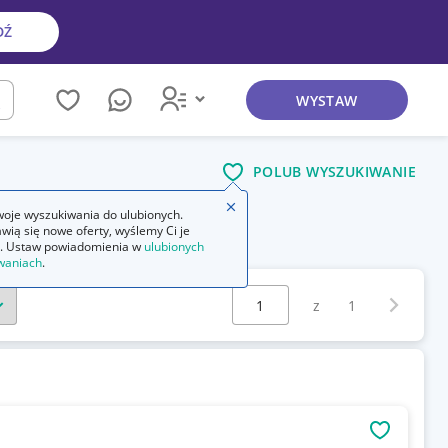
DŹ
WYSTAW
kaj
POLUB WYSZUKIWANIE
Zamknij wskazówkę
oje wyszukiwania do ulubionych.
wią się nowe oferty, wyślemy Ci je
. Ustaw powiadomienia w
ulubionych
waniach
.
Wybierz stronę:
Następna 
z
1
OBSERWU