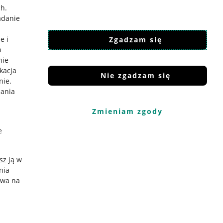
ch
.
adanie
e i
Zgadzam się
h
nie
ikacja
Nie zgadzam się
nie
.
iania
Zmieniam zgody
e
sz ją w
nia
ywa na