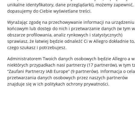
unikalne identyfikatory, dane przeglądarki)
, możemy zapewnić, 
dopasujemy do Ciebie wyświetlane treści.
Wyrażając zgodę na przechowywanie informacji na urządzeniu
końcowym lub dostęp do nich i przetwarzanie danych (w tym w
obszarze profilowania, analiz rynkowych i statystycznych)
sprawiasz, że łatwiej będzie odnaleźć Ci w Allegro dokładnie to,
czego szukasz i potrzebujesz.
Przydatne informacje
Informacje p
Administratorem Twoich danych osobowych będzie Allegro a w
Jak to działa
Regulamin
niektórych przypadkach nasi partnerzy (
17
partnerów
), w tym t
“Zaufani Partnerzy IAB Europe” (
9
partnerów
). Informacja o cel
Napisz do nas
Polityka plików
przetwarzania danych osobowych przez naszych partnerów
Allegro Gadane dla sprzedających
Ustawienia plik
znajduje się w ich politykach ochrony prywatności.
Allegro Gadane dla kupujących
Udostępnianie l
Mapa miejscowości
Informacje dla
Korzystanie z serwisu oznacza akceptację
regulaminu
.