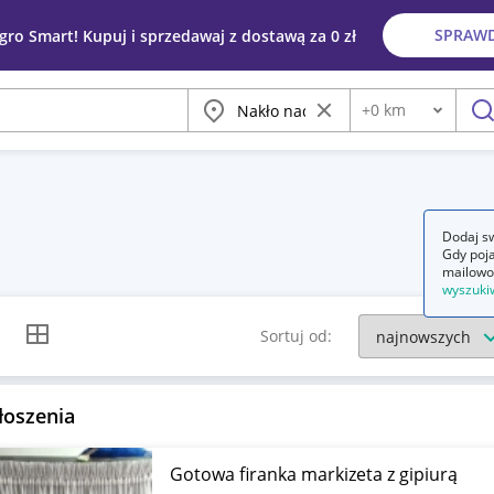
SPRAW
egro Smart! Kupuj i sprzedawaj z dostawą za 0 zł
Miasto
Wyczyść frazę
+
0
km
Odległość
szu
Dodaj sw
Gdy poja
mailowo
wyszuki
k listy
Widok siatki
Sortuj od:
łoszenia
Gotowa firanka markizeta z gipiurą