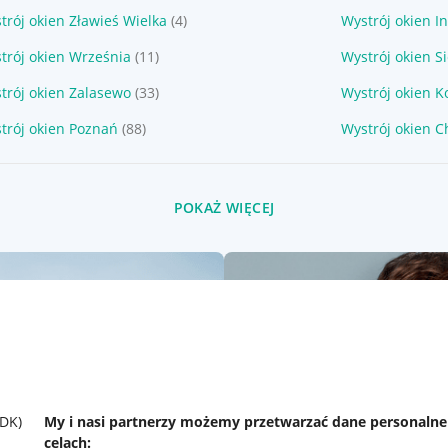
trój okien Zławieś Wielka
(4)
Wystrój okien I
trój okien Września
(11)
Wystrój okien S
trój okien Zalasewo
(33)
Wystrój okien K
trój okien Poznań
(88)
Wystrój okien 
POKAŻ WIĘCEJ
SDK)
My i nasi partnerzy możemy przetwarzać dane personaln
celach: