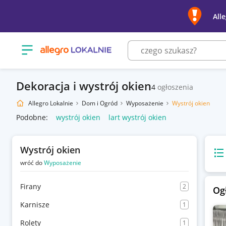
All
Otwórz menu z kategoriami
Dekoracja i wystrój okien
4
ogłoszenia
Allegro Lokalnie
Dom i Ogród
Wyposażenie
Wystrój okien
Podobne:
wystrój okien
lart wystrój okien
Wystrój okien
Wido
wróć do
Wyposażenie
Firany
2
Og
Karnisze
1
Rolety
1