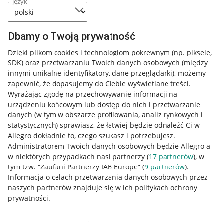
język
Dbamy o Twoją prywatność
Dzięki plikom cookies i technologiom pokrewnym
(np. piksele,
SDK)
oraz przetwarzaniu Twoich danych osobowych
(między
innymi unikalne identyfikatory, dane przeglądarki)
, możemy
zapewnić, że dopasujemy do Ciebie wyświetlane treści.
Wyrażając zgodę na przechowywanie informacji na
urządzeniu końcowym lub dostęp do nich i przetwarzanie
danych (w tym w obszarze profilowania, analiz rynkowych i
statystycznych) sprawiasz, że łatwiej będzie odnaleźć Ci w
Allegro dokładnie to, czego szukasz i potrzebujesz.
Administratorem Twoich danych osobowych będzie Allegro a
w niektórych przypadkach nasi partnerzy (
17
partnerów
), w
tym tzw. “Zaufani Partnerzy IAB Europe” (
9
partnerów
).
Przydatne informacje
Informacja o celach przetwarzania danych osobowych przez
naszych partnerów znajduje się w ich politykach ochrony
prywatności.
Jak to działa
Napisz do nas