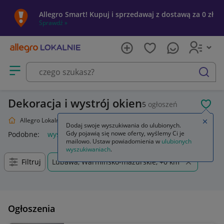
Allegro Smart! Kupuj i sprzedawaj z dostawą za 0 zł
Sprawdź »
Otwórz menu z kategoriami
szukaj
Dekoracja i wystrój okien
5
ogłoszeń
POL
Allegro Lokalnie
Dom i Ogród
Wyposażenie
Wystrój okien
Zamkn
Dodaj swoje wyszukiwania do ulubionych.
Gdy pojawią się nowe oferty, wyślemy Ci je
Podobne:
wystrój okien
lart wystrój okien
mailowo. Ustaw powiadomienia w
ulubionych
wyszukiwaniach
.
Filtruj
Lubawa, Warmińsko-mazurskie, +0 km
Ogłoszenia