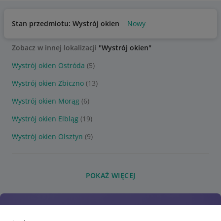
Stan przedmiotu: Wystrój okien
Nowy
Zobacz w innej lokalizacji
"Wystrój okien"
Wystrój okien Ostróda
(5)
Wystrój okien Zbiczno
(13)
Wystrój okien Morąg
(6)
Wystrój okien Elbląg
(19)
Wystrój okien Olsztyn
(9)
POKAŻ WIĘCEJ