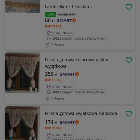
Lambrekin z frędzlami
OBSE
120
,00 zł
-50%
60
zł
KUP TERAZ
STAN: NOWY
SPRZEDAJĄCY: OSOBA PRYWATNA
Lubawa
Firana gotowa kolorowa piękna
OBSE
wyjątkowa
250
zł
KUP TERAZ
STAN: NOWY
SPRZEDAJĄCY: OSOBA PRYWATNA
Lubawa
Firana gotowa wyjątkowa kolorowa
OBSE
174
zł
KUP TERAZ
STAN: NOWY