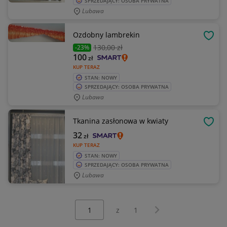
SPRZEDAJĄCY: OSOBA PRYWATNA
Lubawa
Ozdobny lambrekin
OBSE
130
,00 zł
-23%
100
zł
KUP TERAZ
STAN: NOWY
SPRZEDAJĄCY: OSOBA PRYWATNA
Lubawa
Tkanina zasłonowa w kwiaty
OBSE
32
zł
KUP TERAZ
STAN: NOWY
SPRZEDAJĄCY: OSOBA PRYWATNA
Lubawa
Wybierz stronę:
Następna strona
z
1