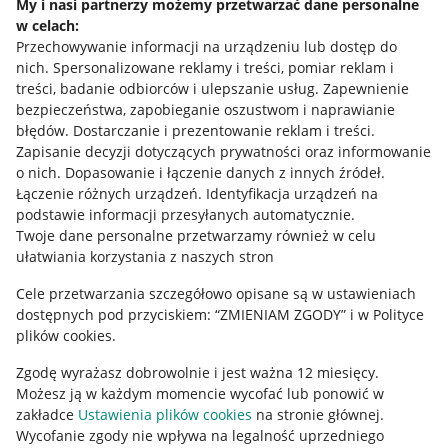
My i nasi partnerzy możemy przetwarzać dane personalne
w celach:
Allegro Gadane dla sprzedających
Przechowywanie informacji na urządzeniu lub dostęp do
Allegro Gadane dla kupujących
nich
.
Spersonalizowane reklamy i treści, pomiar reklam i
treści, badanie odbiorców i ulepszanie usług
.
Zapewnienie
Mapa miejscowości
bezpieczeństwa, zapobieganie oszustwom i naprawianie
błędów
.
Dostarczanie i prezentowanie reklam i treści
.
Informacje prawne
Zapisanie decyzji dotyczących prywatności oraz informowanie
o nich
.
Dopasowanie i łączenie danych z innych źródeł
.
Regulamin
Łączenie różnych urządzeń
.
Identyfikacja urządzeń na
podstawie informacji przesyłanych automatycznie
.
Polityka plików "cookies"
Twoje dane personalne przetwarzamy również w celu
ułatwiania korzystania z naszych stron
Ustawienia plików "cookies"
Cele przetwarzania szczegółowo opisane są w ustawieniach
Udostępnianie lokalizacji
dostępnych pod przyciskiem: “ZMIENIAM ZGODY” i w Polityce
Informacje dla Aktu o Usługach Cyfrowych
plików cookies.
Zgodę wyrażasz dobrowolnie i jest ważna 12 miesięcy.
Pobierz aplikację
Możesz ją w każdym momencie wycofać lub ponowić w
zakładce
Ustawienia plików cookies
na stronie głównej.
Wycofanie zgody nie wpływa na legalność uprzedniego