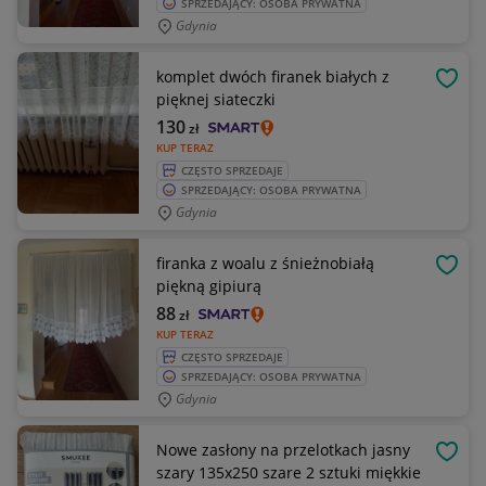
SPRZEDAJĄCY: OSOBA PRYWATNA
Gdynia
komplet dwóch firanek białych z
OBSE
pięknej siateczki
130
zł
KUP TERAZ
CZĘSTO SPRZEDAJE
SPRZEDAJĄCY: OSOBA PRYWATNA
Gdynia
firanka z woalu z śnieżnobiałą
OBSE
piękną gipiurą
88
zł
KUP TERAZ
CZĘSTO SPRZEDAJE
SPRZEDAJĄCY: OSOBA PRYWATNA
Gdynia
Nowe zasłony na przelotkach jasny
OBSE
szary 135x250 szare 2 sztuki miękkie