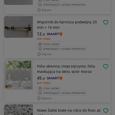
STAN: NOWY
SPRZEDAJĄCY: OSOBA PRYWATNA
Gdynia
Wspornik do karnisza podwójny 20
OBSE
mm + 16 mm
12
zł
KUP TERAZ
STAN: NOWY
SPRZEDAJĄCY: OSOBA PRYWATNA
Gdynia
Folia okienna, nieprzejrzysta, folia
OBSE
maskująca na okno, wzór morza
45
zł
KUP TERAZ
STAN: NOWY
SPRZEDAJĄCY: OSOBA PRYWATNA
Gdynia
Nowe Żabki białe na rolce do firan aż
OBSE