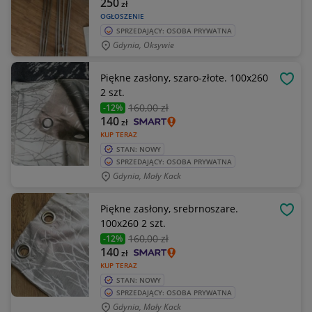
250
zł
OGŁOSZENIE
SPRZEDAJĄCY: OSOBA PRYWATNA
Gdynia, Oksywie
Piękne zasłony, szaro-złote. 100x260
OBSE
2 szt.
160
,00 zł
-12%
140
zł
KUP TERAZ
STAN: NOWY
SPRZEDAJĄCY: OSOBA PRYWATNA
Gdynia, Mały Kack
Piękne zasłony, srebrnoszare.
OBSE
100x260 2 szt.
160
,00 zł
-12%
140
zł
KUP TERAZ
STAN: NOWY
SPRZEDAJĄCY: OSOBA PRYWATNA
Gdynia, Mały Kack