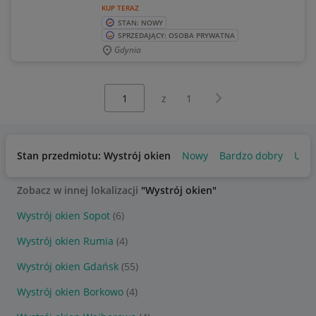
KUP TERAZ
STAN: NOWY
SPRZEDAJĄCY: OSOBA PRYWATNA
Gdynia
Wybierz stronę:
Następna strona
z
1
Stan przedmiotu: Wystrój okien
Nowy
Bardzo dobry
Uży
Zobacz w innej lokalizacji
"Wystrój okien"
Wystrój okien Sopot
(6)
Wystrój okien Rumia
(4)
Wystrój okien Gdańsk
(55)
Wystrój okien Borkowo
(4)