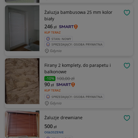
Żaluzja bambusowa 25 mm kolor
OBSE
biały
246
zł
KUP TERAZ
STAN: NOWY
SPRZEDAJĄCY: OSOBA PRYWATNA
Gdynia
Firany 2 komplety, do parapetu i
OBSE
balkonowe
100
,00 zł
-10%
90
zł
KUP TERAZ
SPRZEDAJĄCY: OSOBA PRYWATNA
Gdynia
Żaluzje drewniane
OBSE
500
zł
OGŁOSZENIE