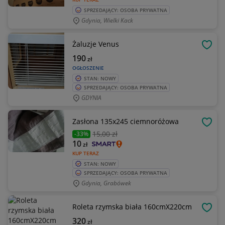
SPRZEDAJĄCY: OSOBA PRYWATNA
Gdynia, Wielki Kack
Żaluzje Venus
OBSE
190
zł
OGŁOSZENIE
STAN: NOWY
SPRZEDAJĄCY: OSOBA PRYWATNA
GDYNIA
Zasłona 135x245 ciemnoróżowa
OBSE
15
,00 zł
-33%
10
zł
KUP TERAZ
STAN: NOWY
SPRZEDAJĄCY: OSOBA PRYWATNA
Gdynia, Grabówek
Roleta rzymska biała 160cmX220cm
OBSE
320
zł