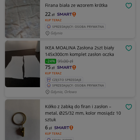
Firana biała ze wzorem krótka
OBSE
22
zł
KUP TERAZ
SPRZEDAJĄCY: OSOBA PRYWATNA
Gdynia
IKEA MOALINA Zasłona 2szt biały
OBSE
145x300cm komplet zasłon oczka
99
,00 zł
-24%
75
zł
KUP TERAZ
CZĘSTO SPRZEDAJE
SPRZEDAJĄCY: OSOBA PRYWATNA
Gdynia, Orłowo
Kółko z żabką do firan i zasłon –
OBSE
metal, Ø25/32 mm, kolor mosiądz 10
sztuk
6
zł
KUP TERAZ