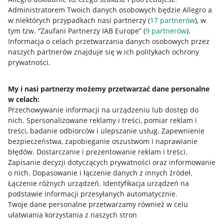
Administratorem Twoich danych osobowych będzie Allegro a
w niektórych przypadkach nasi partnerzy (
17
partnerów
), w
tym tzw. “Zaufani Partnerzy IAB Europe” (
9
partnerów
).
Przydatne informacje
Informacja o celach przetwarzania danych osobowych przez
naszych partnerów znajduje się w ich politykach ochrony
prywatności.
Jak to działa
Napisz do nas
My i nasi partnerzy możemy przetwarzać dane personalne
w celach:
Allegro Gadane dla sprzedających
Przechowywanie informacji na urządzeniu lub dostęp do
Allegro Gadane dla kupujących
nich
.
Spersonalizowane reklamy i treści, pomiar reklam i
treści, badanie odbiorców i ulepszanie usług
.
Zapewnienie
Mapa miejscowości
bezpieczeństwa, zapobieganie oszustwom i naprawianie
błędów
.
Dostarczanie i prezentowanie reklam i treści
.
Informacje prawne
Zapisanie decyzji dotyczących prywatności oraz informowanie
o nich
.
Dopasowanie i łączenie danych z innych źródeł
.
Regulamin
Łączenie różnych urządzeń
.
Identyfikacja urządzeń na
podstawie informacji przesyłanych automatycznie
.
Polityka plików "cookies"
Twoje dane personalne przetwarzamy również w celu
ułatwiania korzystania z naszych stron
Ustawienia plików "cookies"