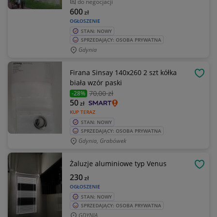
do negocjacji
600
zł
OGŁOSZENIE
STAN: NOWY
SPRZEDAJĄCY: OSOBA PRYWATNA
Gdynia
Firana Sinsay 140x260 2 szt kółka
OBSE
biała wzór paski
70
,00 zł
-28%
50
zł
KUP TERAZ
STAN: NOWY
SPRZEDAJĄCY: OSOBA PRYWATNA
Gdynia, Grabówek
Żaluzje aluminiowe typ Venus
OBSE
230
zł
OGŁOSZENIE
STAN: NOWY
SPRZEDAJĄCY: OSOBA PRYWATNA
GDYNIA