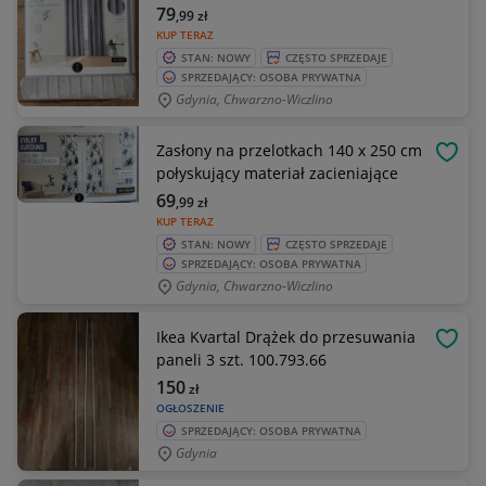
79
,99
zł
KUP TERAZ
STAN: NOWY
CZĘSTO SPRZEDAJE
SPRZEDAJĄCY: OSOBA PRYWATNA
Gdynia, Chwarzno-Wiczlino
Zasłony na przelotkach 140 x 250 cm
OBSE
połyskujący materiał zacieniające
69
,99
zł
KUP TERAZ
STAN: NOWY
CZĘSTO SPRZEDAJE
SPRZEDAJĄCY: OSOBA PRYWATNA
Gdynia, Chwarzno-Wiczlino
Ikea Kvartal Drążek do przesuwania
OBSE
paneli 3 szt. 100.793.66
150
zł
OGŁOSZENIE
SPRZEDAJĄCY: OSOBA PRYWATNA
Gdynia