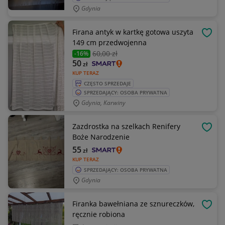
Gdynia
Firana antyk w kartkę gotowa uszyta
OBSE
149 cm przedwojenna
60
,00 zł
-16%
50
zł
KUP TERAZ
CZĘSTO SPRZEDAJE
SPRZEDAJĄCY: OSOBA PRYWATNA
Gdynia, Karwiny
Zazdrostka na szelkach Renifery
OBSE
Boże Narodzenie
55
zł
KUP TERAZ
SPRZEDAJĄCY: OSOBA PRYWATNA
Gdynia
Firanka bawełniana ze sznureczków,
OBSE
ręcznie robiona