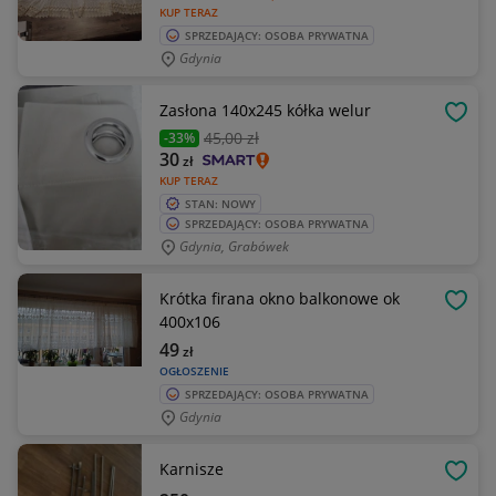
KUP TERAZ
SPRZEDAJĄCY: OSOBA PRYWATNA
Gdynia
Zasłona 140x245 kółka welur
OBSE
45
,00 zł
-33%
30
zł
KUP TERAZ
STAN: NOWY
SPRZEDAJĄCY: OSOBA PRYWATNA
Gdynia, Grabówek
Krótka firana okno balkonowe ok
OBSE
400x106
49
zł
OGŁOSZENIE
SPRZEDAJĄCY: OSOBA PRYWATNA
Gdynia
Karnisze
OBSE