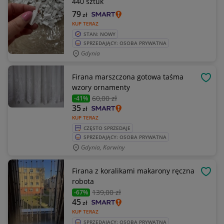
440 sztuk
79
zł
KUP TERAZ
STAN: NOWY
SPRZEDAJĄCY: OSOBA PRYWATNA
Gdynia
Firana marszczona gotowa taśma
OBSE
wzory ornamenty
60
,00 zł
-41%
35
zł
KUP TERAZ
CZĘSTO SPRZEDAJE
SPRZEDAJĄCY: OSOBA PRYWATNA
Gdynia, Karwiny
Firana z koralikami makarony ręczna
OBSE
robota
139
,00 zł
-67%
45
zł
KUP TERAZ
SPRZEDAJĄCY: OSOBA PRYWATNA