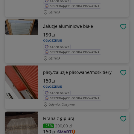
STAN: NOWY
SPRZEDAJĄCY: OSOBA PRYWATNA
GDYNIA
Żaluzje aluminiowe białe
OBSE
190
zł
OGŁOSZENIE
STAN: NOWY
SPRZEDAJĄCY: OSOBA PRYWATNA
GDYNIA
plisy/żaluzje plisowane/moskitiery
OBSE
150
zł
OGŁOSZENIE
STAN: NOWY
SPRZEDAJĄCY: OSOBA PRYWATNA
Gdynia, Oksywie
Firana z gipiurą
OBSE
200
,00 zł
-25%
150
zł