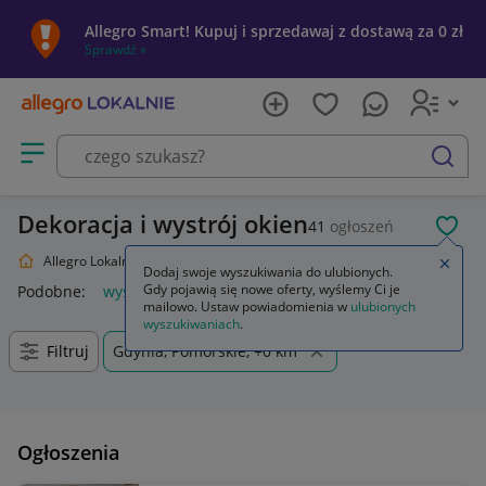
Allegro Smart! Kupuj i sprzedawaj z dostawą za 0 zł
Sprawdź »
Otwórz menu z kategoriami
szukaj
Dekoracja i wystrój okien
41
ogłoszeń
POL
Allegro Lokalnie
Dom i Ogród
Wyposażenie
Wystrój okien
Zamkn
Dodaj swoje wyszukiwania do ulubionych.
Gdy pojawią się nowe oferty, wyślemy Ci je
Podobne:
wystrój okien
lart wystrój okien
mailowo. Ustaw powiadomienia w
ulubionych
wyszukiwaniach
.
Filtruj
Gdynia, Pomorskie, +0 km
Ogłoszenia