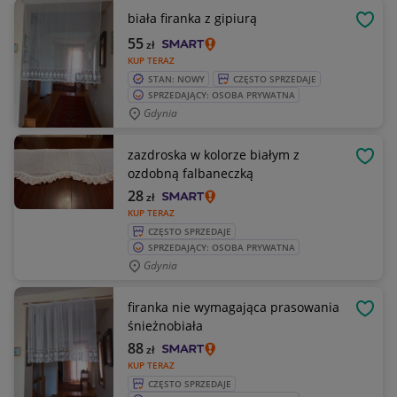
biała firanka z gipiurą
OBSE
55
zł
KUP TERAZ
STAN: NOWY
CZĘSTO SPRZEDAJE
SPRZEDAJĄCY: OSOBA PRYWATNA
Gdynia
zazdroska w kolorze białym z
OBSE
ozdobną falbaneczką
28
zł
KUP TERAZ
CZĘSTO SPRZEDAJE
SPRZEDAJĄCY: OSOBA PRYWATNA
Gdynia
firanka nie wymagająca prasowania
OBSE
śnieżnobiała
88
zł
KUP TERAZ
CZĘSTO SPRZEDAJE