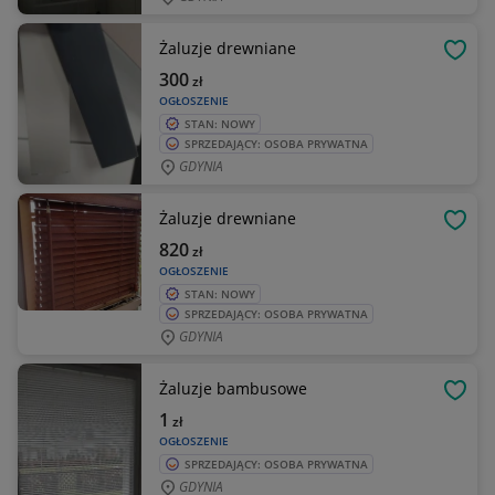
Żaluzje drewniane
OBSE
300
zł
OGŁOSZENIE
STAN: NOWY
SPRZEDAJĄCY: OSOBA PRYWATNA
GDYNIA
Żaluzje drewniane
OBSE
820
zł
OGŁOSZENIE
STAN: NOWY
SPRZEDAJĄCY: OSOBA PRYWATNA
GDYNIA
Żaluzje bambusowe
OBSE
1
zł
OGŁOSZENIE
SPRZEDAJĄCY: OSOBA PRYWATNA
GDYNIA