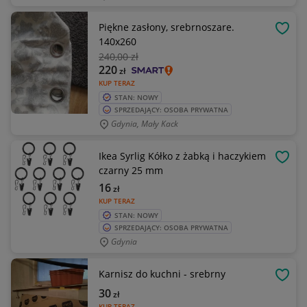
Piękne zasłony, srebrnoszare.
OBSE
140x260
240
,00 zł
220
zł
KUP TERAZ
STAN: NOWY
SPRZEDAJĄCY: OSOBA PRYWATNA
Gdynia, Mały Kack
Ikea Syrlig Kółko z żabką i haczykiem
OBSE
czarny 25 mm
16
zł
KUP TERAZ
STAN: NOWY
SPRZEDAJĄCY: OSOBA PRYWATNA
Gdynia
Karnisz do kuchni - srebrny
OBSE
30
zł
KUP TERAZ