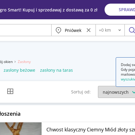
SPRAW
egro Smart! Kupuj i sprzedawaj z dostawą za 0 zł
Miasto
Wyczyść frazę
+
0
km
Odległość
szu
ój okien
Zasłony
Dodaj sw
Gdy poja
zasłony beżowe
zasłony na taras
mailowo
wyszuki
k listy
Widok siatki
Sortuj od:
łoszenia
Chwost klasyczny Ciemny Miód złoty sz