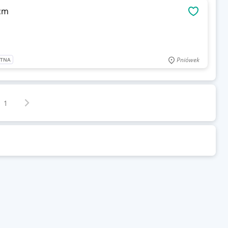
 cm
OBSERWU
Pniówek
ATNA
Następna strona
z
1