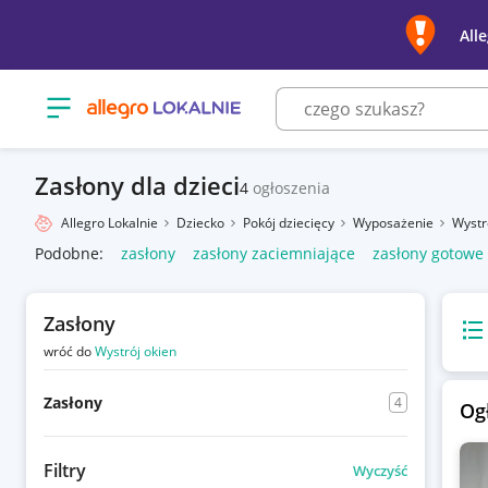
All
Otwórz menu z kategoriami
Zasłony dla dzieci
4
ogłoszenia
Allegro Lokalnie
Dziecko
Pokój dziecięcy
Wyposażenie
Wystr
Podobne:
zasłony
zasłony zaciemniające
zasłony gotowe
Zasłony
Wido
wróć do
Wystrój okien
Zasłony
4
Og
Filtry
Wyczyść