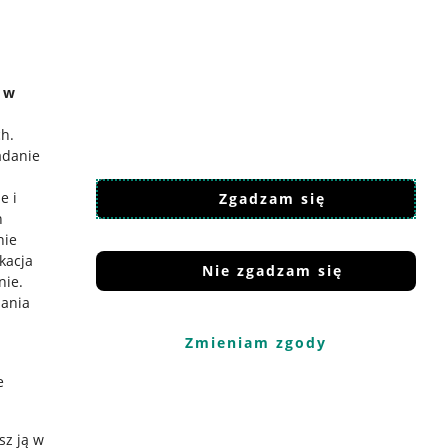
e w
ch
.
adanie
e i
Zgadzam się
h
nie
ikacja
Nie zgadzam się
nie
.
iania
Zmieniam zgody
e
sz ją w