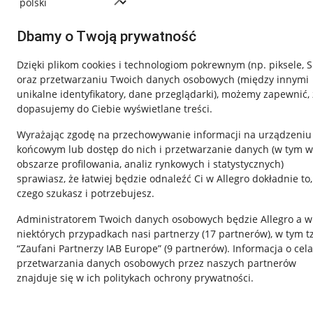
Dbamy o Twoją prywatność
Dzięki plikom cookies i technologiom pokrewnym
(np. piksele, 
oraz przetwarzaniu Twoich danych osobowych
(między innymi
unikalne identyfikatory, dane przeglądarki)
, możemy zapewnić, 
dopasujemy do Ciebie wyświetlane treści.
Wyrażając zgodę na przechowywanie informacji na urządzeniu
końcowym lub dostęp do nich i przetwarzanie danych (w tym w
obszarze profilowania, analiz rynkowych i statystycznych)
sprawiasz, że łatwiej będzie odnaleźć Ci w Allegro dokładnie to,
czego szukasz i potrzebujesz.
Przydatne informacje
Informacje p
Administratorem Twoich danych osobowych będzie Allegro a w
Jak to działa
Regulamin
niektórych przypadkach nasi partnerzy (
17
partnerów
), w tym t
“Zaufani Partnerzy IAB Europe” (
9
partnerów
). Informacja o cel
Napisz do nas
Polityka plików
przetwarzania danych osobowych przez naszych partnerów
Allegro Gadane dla sprzedających
Ustawienia plik
znajduje się w ich politykach ochrony prywatności.
Allegro Gadane dla kupujących
Udostępnianie l