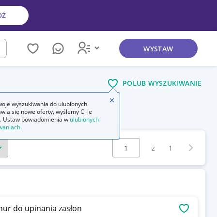
DŹ
WYSTAW
kaj
POLUB WYSZUKIWANIE
Zamknij wskazówkę
oje wyszukiwania do ulubionych.
wią się nowe oferty, wyślemy Ci je
. Ustaw powiadomienia w
ulubionych
waniach
.
Wybierz stronę:
Następna 
z
1
nur do upinania zasłon
OBSERWU