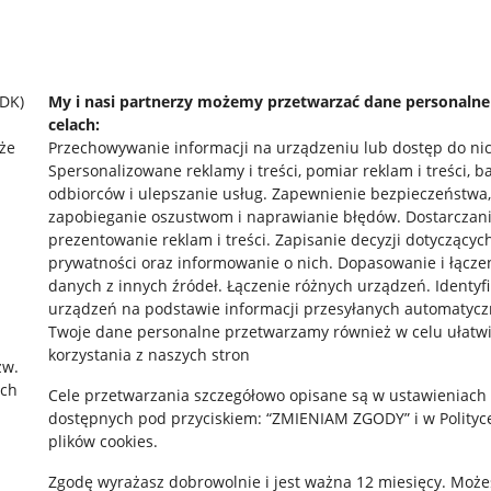
SDK)
My i nasi partnerzy możemy przetwarzać dane personaln
celach:
że
Przechowywanie informacji na urządzeniu lub dostęp do ni
Spersonalizowane reklamy i treści, pomiar reklam i treści, b
odbiorców i ulepszanie usług
.
Zapewnienie bezpieczeństwa,
zapobieganie oszustwom i naprawianie błędów
.
Dostarczani
prezentowanie reklam i treści
.
Zapisanie decyzji dotyczącyc
prywatności oraz informowanie o nich
.
Dopasowanie i łącze
danych z innych źródeł
.
Łączenie różnych urządzeń
.
Identyf
rawne
Pobierz aplikację
urządzeń na podstawie informacji przesyłanych automatycz
Twoje dane personalne przetwarzamy również w celu ułatw
korzystania z naszych stron
zw.
ach
 "cookies"
Cele przetwarzania szczegółowo opisane są w ustawieniach
dostępnych pod przyciskiem: “ZMIENIAM ZGODY” i w Polityc
ów "cookies"
plików cookies.
okalizacji
Zgodę wyrażasz dobrowolnie i jest ważna 12 miesięcy. Może