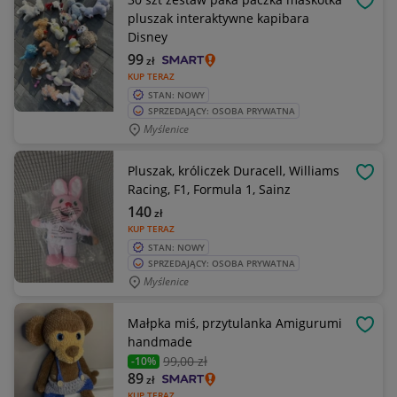
OBSE
pluszak interaktywne kapibara
Disney
99
zł
KUP TERAZ
STAN: NOWY
SPRZEDAJĄCY: OSOBA PRYWATNA
Myślenice
Pluszak, króliczek Duracell, Williams
OBSE
Racing, F1, Formula 1, Sainz
140
zł
KUP TERAZ
STAN: NOWY
SPRZEDAJĄCY: OSOBA PRYWATNA
Myślenice
Małpka miś, przytulanka Amigurumi
OBSE
handmade
99
,00 zł
-10%
89
zł
KUP TERAZ