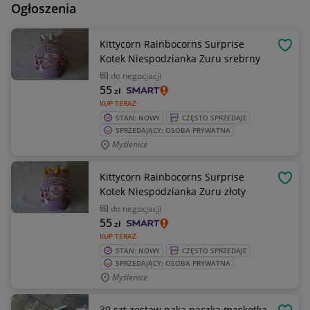
Ogłoszenia
Kittycorn Rainbocorns Surprise
OBSE
Kotek Niespodzianka Zuru srebrny
do negocjacji
55
zł
KUP TERAZ
STAN: NOWY
CZĘSTO SPRZEDAJE
SPRZEDAJĄCY: OSOBA PRYWATNA
Myślenice
Kittycorn Rainbocorns Surprise
OBSE
Kotek Niespodzianka Zuru złoty
do negocjacji
55
zł
KUP TERAZ
STAN: NOWY
CZĘSTO SPRZEDAJE
SPRZEDAJĄCY: OSOBA PRYWATNA
Myślenice
30 szt zestaw paka paczka maskotka