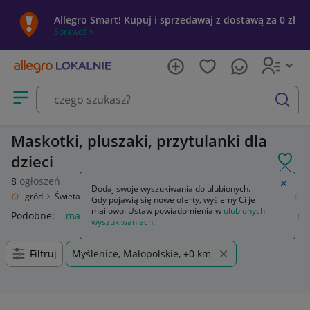
Allegro Smart! Kupuj i sprzedawaj z dostawą za 0 zł
Sprawdź »
Otwórz menu z kategoriami
szukaj
Maskotki, pluszaki, przytulanki dla
dzieci
POL
8
ogłoszeń
Zamkn
Dodaj swoje wyszukiwania do ulubionych.
om i Ogród
Święta i Karnawał
Nietrafiony prezent
Zabawki
Maskotki
Gdy pojawią się nowe oferty, wyślemy Ci je
mailowo. Ustaw powiadomienia w
ulubionych
Podobne:
maskotka
psi patrol maskotka
pimpek i luczek m
wyszukiwaniach
.
Filtruj
Myślenice, Małopolskie, +0 km