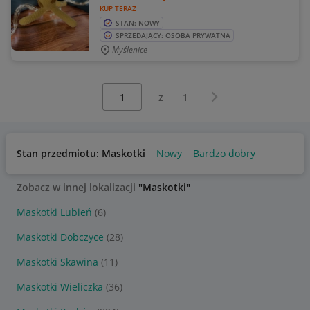
KUP TERAZ
STAN: NOWY
SPRZEDAJĄCY: OSOBA PRYWATNA
Myślenice
Wybierz stronę:
Następna strona
z
1
Stan przedmiotu: Maskotki
Nowy
Bardzo dobry
Zobacz w innej lokalizacji
"Maskotki"
Maskotki Lubień
(6)
Maskotki Dobczyce
(28)
Maskotki Skawina
(11)
Maskotki Wieliczka
(36)