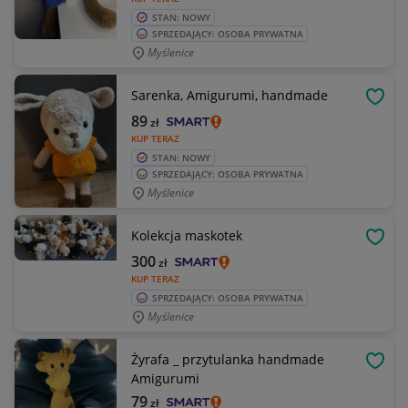
STAN: NOWY
SPRZEDAJĄCY: OSOBA PRYWATNA
Myślenice
Sarenka, Amigurumi, handmade
OBSE
89
zł
KUP TERAZ
STAN: NOWY
SPRZEDAJĄCY: OSOBA PRYWATNA
Myślenice
Kolekcja maskotek
OBSE
300
zł
KUP TERAZ
SPRZEDAJĄCY: OSOBA PRYWATNA
Myślenice
Żyrafa _ przytulanka handmade
OBSE
Amigurumi
79
zł