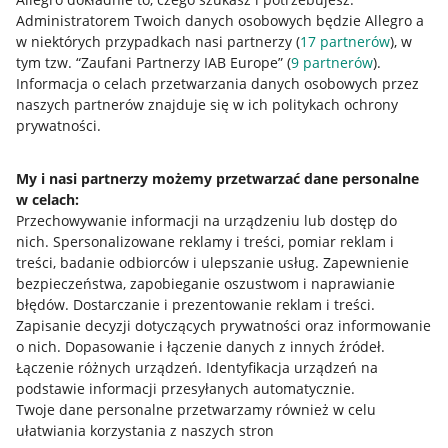
Administratorem Twoich danych osobowych będzie Allegro a
w niektórych przypadkach nasi partnerzy (
17
partnerów
), w
tym tzw. “Zaufani Partnerzy IAB Europe” (
9
partnerów
).
Przydatne informacje
Informacja o celach przetwarzania danych osobowych przez
naszych partnerów znajduje się w ich politykach ochrony
prywatności.
Jak to działa
Napisz do nas
My i nasi partnerzy możemy przetwarzać dane personalne
w celach:
Allegro Gadane dla sprzedających
Przechowywanie informacji na urządzeniu lub dostęp do
Allegro Gadane dla kupujących
nich
.
Spersonalizowane reklamy i treści, pomiar reklam i
treści, badanie odbiorców i ulepszanie usług
.
Zapewnienie
Mapa miejscowości
bezpieczeństwa, zapobieganie oszustwom i naprawianie
błędów
.
Dostarczanie i prezentowanie reklam i treści
.
Informacje prawne
Zapisanie decyzji dotyczących prywatności oraz informowanie
o nich
.
Dopasowanie i łączenie danych z innych źródeł
.
Regulamin
Łączenie różnych urządzeń
.
Identyfikacja urządzeń na
podstawie informacji przesyłanych automatycznie
.
Polityka plików "cookies"
Twoje dane personalne przetwarzamy również w celu
ułatwiania korzystania z naszych stron
Ustawienia plików "cookies"