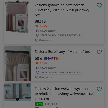
Zasłony gotowe na przelotkach
OBSE
Eurofirany 2szt. 140x250 pudrowy
róż
88
,99
zł
KUP TERAZ
STAN: NOWY
SPRZEDAJĄCY: OSOBA PRYWATNA
Bydgoszcz
Zasłona Eurofirany - "Melanie" beż
OBSE
60
zł
KUP TERAZ
STAN: NOWY
SPRZEDAJĄCY: OSOBA PRYWATNA
Bydgoszcz
Zestaw 2 zasłon welwetowych na
OBSE
przelotkach - zasłony welwetowe 140
x 250 cm
120
,00 zł
-42%