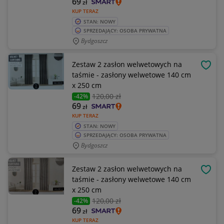
69
zł
KUP TERAZ
STAN: NOWY
SPRZEDAJĄCY: OSOBA PRYWATNA
Bydgoszcz
Zestaw 2 zasłon welwetowych na
OBSE
taśmie - zasłony welwetowe 140 cm
x 250 cm
120
,00 zł
-42%
69
zł
KUP TERAZ
STAN: NOWY
SPRZEDAJĄCY: OSOBA PRYWATNA
Bydgoszcz
Zestaw 2 zasłon welwetowych na
OBSE
taśmie - zasłony welwetowe 140 cm
x 250 cm
120
,00 zł
-42%
69
zł
KUP TERAZ