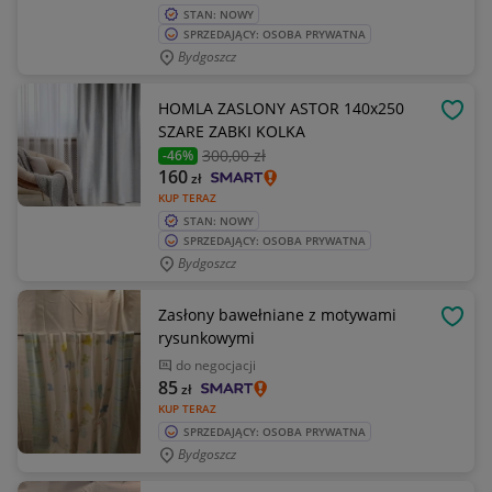
STAN: NOWY
SPRZEDAJĄCY: OSOBA PRYWATNA
Bydgoszcz
HOMLA ZASLONY ASTOR 140x250
OBSE
SZARE ZABKI KOLKA
300
,00 zł
-46%
160
zł
KUP TERAZ
STAN: NOWY
SPRZEDAJĄCY: OSOBA PRYWATNA
Bydgoszcz
Zasłony bawełniane z motywami
OBSE
rysunkowymi
do negocjacji
85
zł
KUP TERAZ
SPRZEDAJĄCY: OSOBA PRYWATNA
Bydgoszcz