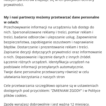
prywatności.
Jak to działa
Napisz do nas
My i nasi partnerzy możemy przetwarzać dane personalne
w celach:
Allegro Gadane dla sprzedających
Przechowywanie informacji na urządzeniu lub dostęp do
Allegro Gadane dla kupujących
nich
.
Spersonalizowane reklamy i treści, pomiar reklam i
treści, badanie odbiorców i ulepszanie usług
.
Zapewnienie
Mapa miejscowości
bezpieczeństwa, zapobieganie oszustwom i naprawianie
błędów
.
Dostarczanie i prezentowanie reklam i treści
.
Informacje prawne
Zapisanie decyzji dotyczących prywatności oraz informowanie
o nich
.
Dopasowanie i łączenie danych z innych źródeł
.
Regulamin
Łączenie różnych urządzeń
.
Identyfikacja urządzeń na
podstawie informacji przesyłanych automatycznie
.
Polityka plików "cookies"
Twoje dane personalne przetwarzamy również w celu
ułatwiania korzystania z naszych stron
Ustawienia plików "cookies"
Cele przetwarzania szczegółowo opisane są w ustawieniach
Udostępnianie lokalizacji
dostępnych pod przyciskiem: “ZMIENIAM ZGODY” i w Polityce
Informacje dla Aktu o Usługach Cyfrowych
plików cookies.
Zgodę wyrażasz dobrowolnie i jest ważna 12 miesięcy.
Pobierz aplikację