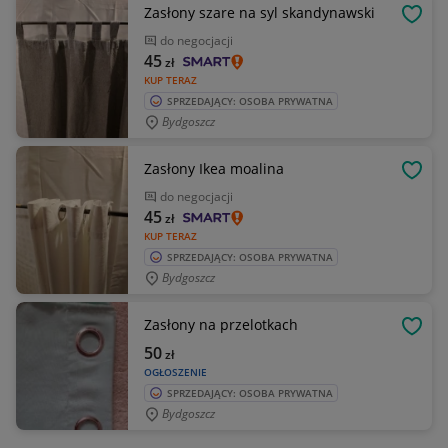
Zasłony szare na syl skandynawski
OBSE
do negocjacji
45
zł
KUP TERAZ
SPRZEDAJĄCY: OSOBA PRYWATNA
Bydgoszcz
Zasłony Ikea moalina
OBSE
do negocjacji
45
zł
KUP TERAZ
SPRZEDAJĄCY: OSOBA PRYWATNA
Bydgoszcz
Zasłony na przelotkach
OBSE
50
zł
OGŁOSZENIE
SPRZEDAJĄCY: OSOBA PRYWATNA
Bydgoszcz