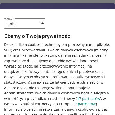
język
Dbamy o Twoją prywatność
Dzięki plikom cookies i technologiom pokrewnym
(np. piksele,
SDK)
oraz przetwarzaniu Twoich danych osobowych
(między
innymi unikalne identyfikatory, dane przeglądarki)
, możemy
zapewnić, że dopasujemy do Ciebie wyświetlane treści.
Wyrażając zgodę na przechowywanie informacji na
urządzeniu końcowym lub dostęp do nich i przetwarzanie
danych (w tym w obszarze profilowania, analiz rynkowych i
statystycznych) sprawiasz, że łatwiej będzie odnaleźć Ci w
Allegro dokładnie to, czego szukasz i potrzebujesz.
Administratorem Twoich danych osobowych będzie Allegro a
w niektórych przypadkach nasi partnerzy (
17
partnerów
), w
tym tzw. “Zaufani Partnerzy IAB Europe” (
9
partnerów
).
Przydatne informacje
Informacja o celach przetwarzania danych osobowych przez
naszych partnerów znajduje się w ich politykach ochrony