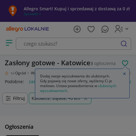
Allegro Smart! Kupuj i sprzedawaj z dostawą za 0 zł
Sprawdź »
Otwórz menu z kategoriami
szukaj
Zasłony gotowe - Katowice
3
ogłoszenia
POL
Dom i Ogród
Wyposażenie
Wystrój okien
Zasłony
Zasłony gotowe
Zamkn
Dodaj swoje wyszukiwania do ulubionych.
Gdy pojawią się nowe oferty, wyślemy Ci je
Podobne:
zasłony gotowe
zasłony gotowe na taśmie
zasłon
mailowo. Ustaw powiadomienia w
ulubionych
wyszukiwaniach
.
Filtruj
Katowice, Śląskie, +0 km
Ogłoszenia