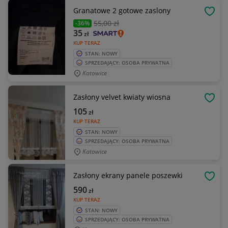
Granatowe 2 gotowe zaslony
OBSE
55
,00 zł
-36%
35
zł
KUP TERAZ
STAN: NOWY
SPRZEDAJĄCY: OSOBA PRYWATNA
Katowice
Zasłony velvet kwiaty wiosna
OBSE
105
zł
KUP TERAZ
STAN: NOWY
SPRZEDAJĄCY: OSOBA PRYWATNA
Katowice
Zasłony ekrany panele poszewki
OBSE
590
zł
KUP TERAZ
STAN: NOWY
SPRZEDAJĄCY: OSOBA PRYWATNA