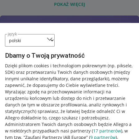
POKAŻ WIĘCEJ
język
Dbamy o Twoją prywatność
Dzięki plikom cookies i technologiom pokrewnym
(np. piksele,
SDK)
oraz przetwarzaniu Twoich danych osobowych
(między
innymi unikalne identyfikatory, dane przeglądarki)
, możemy
zapewnić, że dopasujemy do Ciebie wyświetlane treści.
Wyrażając zgodę na przechowywanie informacji na
urządzeniu końcowym lub dostęp do nich i przetwarzanie
danych (w tym w obszarze profilowania, analiz rynkowych i
statystycznych) sprawiasz, że łatwiej będzie odnaleźć Ci w
Allegro dokładnie to, czego szukasz i potrzebujesz.
Administratorem Twoich danych osobowych będzie Allegro a
w niektórych przypadkach nasi partnerzy (
17
partnerów
), w
tym tzw. “Zaufani Partnerzy IAB Europe” (
9
partnerów
).