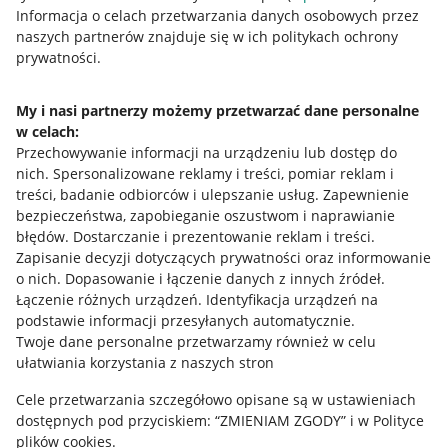
Przydatne informacje
Informacja o celach przetwarzania danych osobowych przez
naszych partnerów znajduje się w ich politykach ochrony
prywatności.
Jak to działa
Napisz do nas
My i nasi partnerzy możemy przetwarzać dane personalne
w celach:
Allegro Gadane dla sprzedających
Przechowywanie informacji na urządzeniu lub dostęp do
Allegro Gadane dla kupujących
nich
.
Spersonalizowane reklamy i treści, pomiar reklam i
treści, badanie odbiorców i ulepszanie usług
.
Zapewnienie
Mapa miejscowości
bezpieczeństwa, zapobieganie oszustwom i naprawianie
błędów
.
Dostarczanie i prezentowanie reklam i treści
.
Informacje prawne
Zapisanie decyzji dotyczących prywatności oraz informowanie
o nich
.
Dopasowanie i łączenie danych z innych źródeł
.
Regulamin
Łączenie różnych urządzeń
.
Identyfikacja urządzeń na
podstawie informacji przesyłanych automatycznie
.
Polityka plików "cookies"
Twoje dane personalne przetwarzamy również w celu
ułatwiania korzystania z naszych stron
Ustawienia plików "cookies"
Cele przetwarzania szczegółowo opisane są w ustawieniach
Udostępnianie lokalizacji
dostępnych pod przyciskiem: “ZMIENIAM ZGODY” i w Polityce
Informacje dla Aktu o Usługach Cyfrowych
plików cookies.