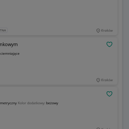
Kraków
ATNA
monkowym
OBSERWU
aciemniające
Kraków
OBSERWU
metryczny
Kolor dodatkowy:
beżowy