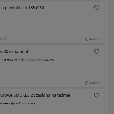
na przelotkach 135x260
OBSERWU
Kraków
ATNA
0x230 ornament
OBSERWU
r:
orientalny
Kolor dodatkowy:
beżowy
Kraków
lurowe SMUKEE 2x zasłona na taśmie
OBSERWU
aciemniające
Kolor:
szary