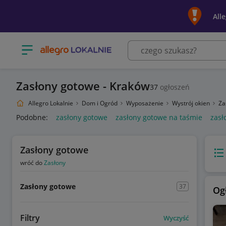
All
Otwórz menu z kategoriami
Zasłony gotowe - Kraków
37
ogłoszeń
Allegro Lokalnie
Dom i Ogród
Wyposażenie
Wystrój okien
Za
Podobne:
zasłony gotowe
zasłony gotowe na taśmie
zasł
Zasłony gotowe
Wido
wróć do
Zasłony
Zasłony gotowe
37
Og
Filtry
Wyczyść