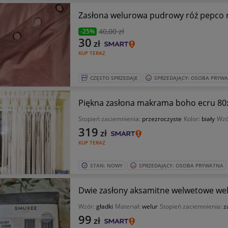
Zasłona welurowa pudrowy róż pepco 
40
,00 zł
-25%
30
zł
KUP TERAZ
CZĘSTO SPRZEDAJE
SPRZEDAJĄCY: OSOBA PRYW
Piękna zasłona makrama boho ecru 8
Stopień zaciemnienia:
przezroczyste
Kolor:
biały
Wzó
319
zł
KUP TERAZ
STAN: NOWY
SPRZEDAJĄCY: OSOBA PRYWATNA
Dwie zasłony aksamitne welwetowe we
Wzór:
gładki
Materiał:
welur
Stopień zaciemnienia:
z
99
zł