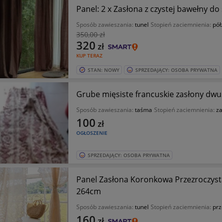
Panel: 2 x Zasłona z czystej bawełny do
Sposób zawieszania:
tunel
Stopień zaciemnienia:
pół
350
,00 zł
320
zł
KUP TERAZ
STAN: NOWY
SPRZEDAJĄCY: OSOBA PRYWATNA
Grube mięsiste francuskie zasłony dw
Sposób zawieszania:
taśma
Stopień zaciemnienia:
z
100
zł
OGŁOSZENIE
SPRZEDAJĄCY: OSOBA PRYWATNA
Panel Zasłona Koronkowa Przezroczysta, Francuska Romantyczna 139
264cm
Sposób zawieszania:
tunel
Stopień zaciemnienia:
prz
160
zł