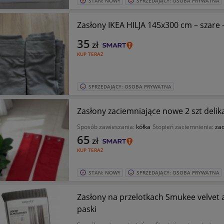
STAN: NOWY
SPRZEDAJĄCY: OSOBA PRYWATNA
Zasłony IKEA HILJA 145x300 cm – szare –
35
zł
KUP TERAZ
SPRZEDAJĄCY: OSOBA PRYWATNA
Zasłony zaciemniające nowe 2 szt deli
Sposób zawieszania:
kółka
Stopień zaciemnienia:
za
65
zł
KUP TERAZ
STAN: NOWY
SPRZEDAJĄCY: OSOBA PRYWATNA
Zasłony na przelotkach Smukee velvet 
paski