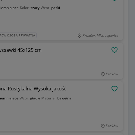
OBSERWU
ciemniające
Kolor:
szary
Wzór:
paski
Kraków, Mistrzejowice
ĄCY: OSOBA PRYWATNA
yssawki 45x125 cm
OBSERWU
Kraków
na Rustykalna Wysoka jakość
OBSERWU
iemniające
Wzór:
gładki
Materiał:
bawełna
Kraków