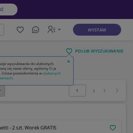
DŹ
WYSTAW
kaj
POLUB WYSZUKIWANIE
Zamknij wskazówkę
oje wyszukiwania do ulubionych.
wią się nowe oferty, wyślemy Ci je
w kwiaty
. Ustaw powiadomienia w
ulubionych
waniach
.
Wybierz stronę:
Następna 
z
1
etti - 2 szt. Worek GRATIS
OBSERWU