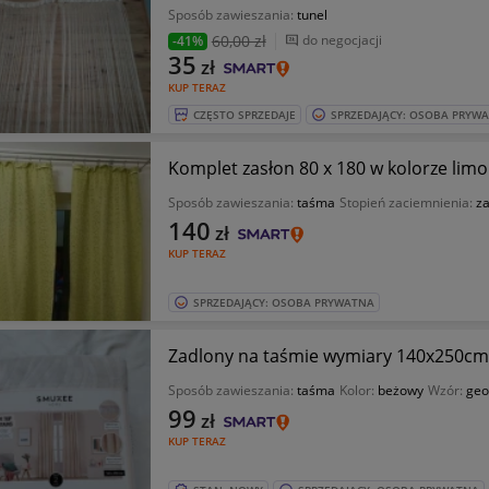
Sposób zawieszania:
tunel
60
,00 zł
do negocjacji
-41%
35
zł
KUP TERAZ
CZĘSTO SPRZEDAJE
SPRZEDAJĄCY: OSOBA PRYW
Komplet zasłon 80 x 180 w kolorze li
Sposób zawieszania:
taśma
Stopień zaciemnienia:
z
140
zł
KUP TERAZ
SPRZEDAJĄCY: OSOBA PRYWATNA
Zadlony na taśmie wymiary 140x250cm
Sposób zawieszania:
taśma
Kolor:
beżowy
Wzór:
geo
99
zł
KUP TERAZ