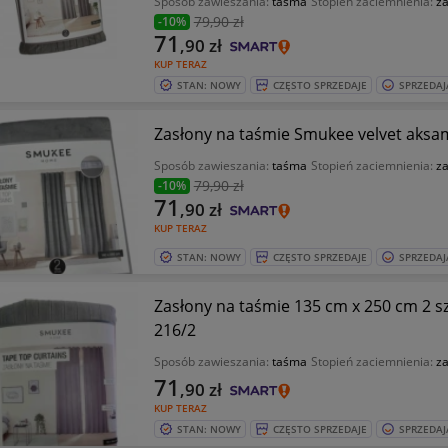
Sposób zawieszania:
taśma
Stopień zaciemnienia:
z
79
,90 zł
-10%
71
,90
zł
KUP TERAZ
STAN: NOWY
CZĘSTO SPRZEDAJE
SPRZEDAJ
Zasłony na taśmie Smukee velvet aksam
Sposób zawieszania:
taśma
Stopień zaciemnienia:
z
79
,90 zł
-10%
71
,90
zł
KUP TERAZ
STAN: NOWY
CZĘSTO SPRZEDAJE
SPRZEDAJ
Zasłony na taśmie 135 cm x 250 cm 2 s
216/2
Sposób zawieszania:
taśma
Stopień zaciemnienia:
z
71
,90
zł
KUP TERAZ
STAN: NOWY
CZĘSTO SPRZEDAJE
SPRZEDAJ