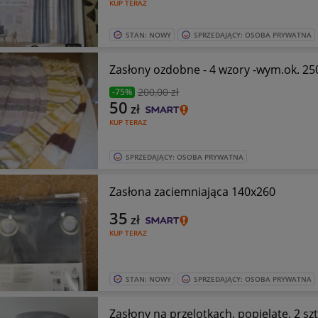
KUP TERAZ
STAN: NOWY
SPRZEDAJĄCY: OSOBA PRYWATNA
Zasłony ozdobne - 4 wzory -wym.ok. 250
200
,00 zł
-75%
50
zł
KUP TERAZ
SPRZEDAJĄCY: OSOBA PRYWATNA
Zasłona zaciemniająca 140x260
35
zł
KUP TERAZ
STAN: NOWY
SPRZEDAJĄCY: OSOBA PRYWATNA
Zasłony na przelotkach, popielate, 2 sz