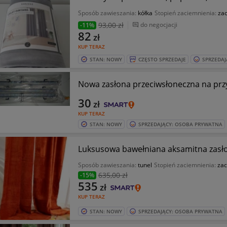
Sposób zawieszania:
kółka
Stopień zaciemnienia:
za
93
,00 zł
do negocjacji
-11%
82
zł
KUP TERAZ
STAN: NOWY
CZĘSTO SPRZEDAJE
SPRZEDAJ
Nowa zasłona przeciwsłoneczna na prz
30
zł
KUP TERAZ
STAN: NOWY
SPRZEDAJĄCY: OSOBA PRYWATNA
Luksusowa bawełniana aksamitna zasło
Sposób zawieszania:
tunel
Stopień zaciemnienia:
zac
635
,00 zł
-15%
535
zł
KUP TERAZ
STAN: NOWY
SPRZEDAJĄCY: OSOBA PRYWATNA