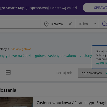
SPRAW
egro Smart! Kupuj i sprzedawaj z dostawą za 0 zł
Miasto
Wyczyść frazę
+
0
km
Odległość
szu
słony
Zasłony gotowe
Dodaj sw
Gdy poja
ony gotowe na żabki
gotowe zasłony do salonu
zasłony gotowe 
mailowo
wyszuki
k listy
Widok siatki
Sortuj od:
łoszenia
Zasłona sznurkowa / Firanki typu Spagh