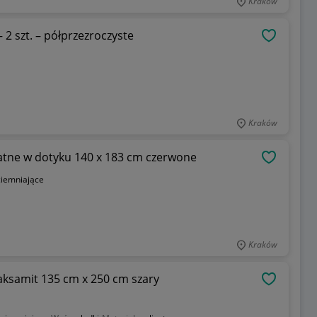
Kraków
 2 szt. – półprzezroczyste
OBSERWU
Kraków
katne w dotyku 140 x 183 cm czerwone
OBSERWU
ciemniające
Kraków
aksamit 135 cm x 250 cm szary
OBSERWU