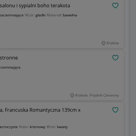
 salonu i sypialni boho terakota
OBSERWU
zaciemniające
Wzór:
gładki
Materiał:
bawełna
Kraków
ustronne
OBSERWU
aciemniające
Kraków, Prądnik Czerwony
cm x
OBSERWU
ezroczyste
Kolor:
kremowy
Wzór:
kwiaty