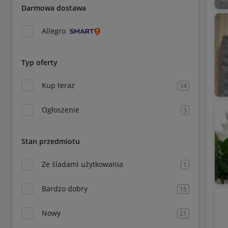
Darmowa dostawa
Allegro
Typ oferty
Kup teraz
34
Ogłoszenie
3
Stan przedmiotu
Ze śladami użytkowania
1
Bardzo dobry
15
Nowy
21