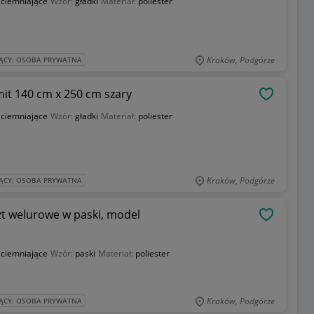
aciemniające
Wzór:
gładki
Materiał:
poliester
Kraków, Podgórze
ĄCY: OSOBA PRYWATNA
it 140 cm x 250 cm szary
OBSERWU
aciemniające
Wzór:
gładki
Materiał:
poliester
Kraków, Podgórze
ĄCY: OSOBA PRYWATNA
zt welurowe w paski, model
OBSERWU
aciemniające
Wzór:
paski
Materiał:
poliester
Kraków, Podgórze
ĄCY: OSOBA PRYWATNA