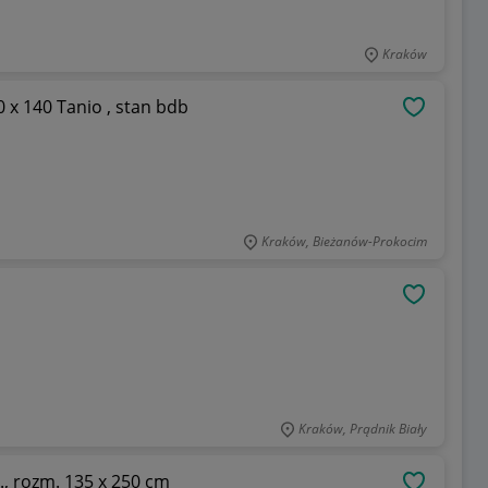
Kraków
 x 140 Tanio , stan bdb
OBSERWU
Kraków, Bieżanów-Prokocim
OBSERWU
Kraków, Prądnik Biały
t., rozm. 135 x 250 cm