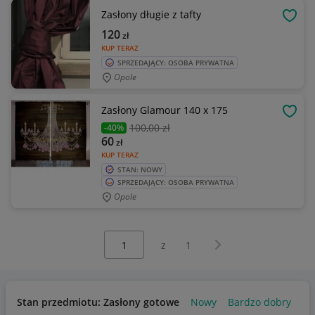
Zasłony długie z tafty
OBSE
120
zł
KUP TERAZ
SPRZEDAJĄCY: OSOBA PRYWATNA
Opole
Zasłony Glamour 140 x 175
OBSE
100
,00 zł
-40%
60
zł
KUP TERAZ
STAN: NOWY
SPRZEDAJĄCY: OSOBA PRYWATNA
Opole
Wybierz stronę:
Następna strona
z
1
Stan przedmiotu: Zasłony gotowe
Nowy
Bardzo dobry