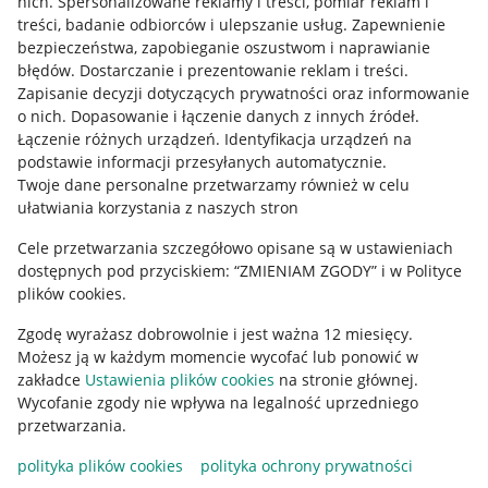
nich
.
Spersonalizowane reklamy i treści, pomiar reklam i
treści, badanie odbiorców i ulepszanie usług
.
Zapewnienie
Mapa miejscowości
bezpieczeństwa, zapobieganie oszustwom i naprawianie
błędów
.
Dostarczanie i prezentowanie reklam i treści
.
Informacje prawne
Zapisanie decyzji dotyczących prywatności oraz informowanie
o nich
.
Dopasowanie i łączenie danych z innych źródeł
.
Regulamin
Łączenie różnych urządzeń
.
Identyfikacja urządzeń na
podstawie informacji przesyłanych automatycznie
.
Polityka plików "cookies"
Twoje dane personalne przetwarzamy również w celu
ułatwiania korzystania z naszych stron
Ustawienia plików "cookies"
Cele przetwarzania szczegółowo opisane są w ustawieniach
Udostępnianie lokalizacji
dostępnych pod przyciskiem: “ZMIENIAM ZGODY” i w Polityce
Informacje dla Aktu o Usługach Cyfrowych
plików cookies.
Zgodę wyrażasz dobrowolnie i jest ważna 12 miesięcy.
Pobierz aplikację
Możesz ją w każdym momencie wycofać lub ponowić w
zakładce
Ustawienia plików cookies
na stronie głównej.
Wycofanie zgody nie wpływa na legalność uprzedniego
przetwarzania.
polityka plików cookies
polityka ochrony prywatności