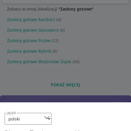
Zobacz w innej lokalizacji
"Zasłony gotowe"
Zasłony gotowe Racibórz
(4)
Zasłony gotowe Gaszowice
(6)
Zasłony gotowe Pszów
(12)
Zasłony gotowe Rybnik
(6)
Zasłony gotowe Wodzisław Śląski
(58)
POKAŻ WIĘCEJ
język