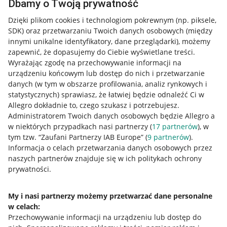
Dbamy o Twoją prywatność
Dzięki plikom cookies i technologiom pokrewnym
(np. piksele,
SDK)
oraz przetwarzaniu Twoich danych osobowych
(między
innymi unikalne identyfikatory, dane przeglądarki)
, możemy
zapewnić, że dopasujemy do Ciebie wyświetlane treści.
Wyrażając zgodę na przechowywanie informacji na
urządzeniu końcowym lub dostęp do nich i przetwarzanie
danych (w tym w obszarze profilowania, analiz rynkowych i
statystycznych) sprawiasz, że łatwiej będzie odnaleźć Ci w
Allegro dokładnie to, czego szukasz i potrzebujesz.
Administratorem Twoich danych osobowych będzie Allegro a
w niektórych przypadkach nasi partnerzy (
17
partnerów
), w
tym tzw. “Zaufani Partnerzy IAB Europe” (
9
partnerów
).
Przydatne informacje
Informacja o celach przetwarzania danych osobowych przez
naszych partnerów znajduje się w ich politykach ochrony
prywatności.
Jak to działa
Napisz do nas
My i nasi partnerzy możemy przetwarzać dane personalne
w celach:
Allegro Gadane dla sprzedających
Przechowywanie informacji na urządzeniu lub dostęp do
Allegro Gadane dla kupujących