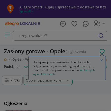
Allegro Smart! Kupuj i sprzedawaj z dostawą za 0 zł
Sprawdź »
Otwórz menu z kategoriami
szukaj
Zasłony gotowe - Opole
2
ogłoszenia
POL
Dom i Ogród
Wyposażenie
Wystrój okien
Zasłony
Zasłony gotowe
Zamkn
Dodaj swoje wyszukiwania do ulubionych.
Gdy pojawią się nowe oferty, wyślemy Ci je
Podobne:
zasłony gotowe
zasłony gotowe na taśmie
zasłon
mailowo. Ustaw powiadomienia w
ulubionych
wyszukiwaniach
.
Filtruj
Opole, Opolskie, +0 km
Ogłoszenia