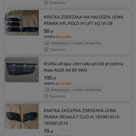
Opalenica
KRATKA ZDERZAKA NA HALOGEN LEWA
PRAWA KPL POLO IV LIFT 6Q 05-08
50
zł
OFERTA Z
ALLEGRO
SPRZEDAJĄCY: OSOBA PRYWATNA
Opalenica
Kratka atrapa zderzaka przód przednia
lewa AUDI A4 B9 8W0
100
zł
OFERTA Z
ALLEGRO
SPRZEDAJĄCY: OSOBA PRYWATNA
Opalenica
KRATKA ZAŚLEPKA ZDERZAKA LEWA
PRAWA RENAULT CLIO III 1859813S16
1859812S16
70
zł