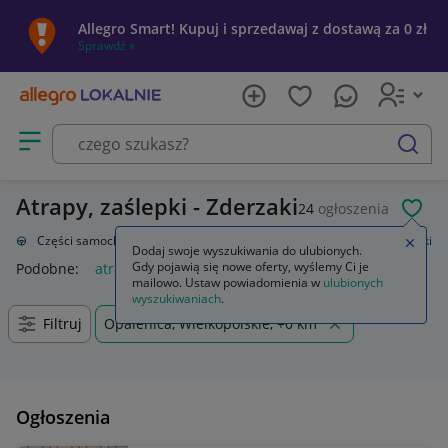
Allegro Smart! Kupuj i sprzedawaj z dostawą za 0 zł
Sprawdź »
Otwórz menu z kategoriami
szukaj
Atrapy, zaślepki - Zderzaki
24
ogłoszenia
POL
acja
Części samochodowe
Części karoserii
Zderzaki
Atrapy, zaślepki
Zamkn
Dodaj swoje wyszukiwania do ulubionych.
Gdy pojawią się nowe oferty, wyślemy Ci je
Podobne:
atrapy zaślepki
mailowo. Ustaw powiadomienia w
ulubionych
wyszukiwaniach
.
Filtruj
Opalenica, Wielkopolskie, +0 km
Ogłoszenia