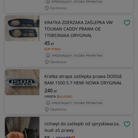
SPRZEDAJĄCY: OSOBA PRYWATNA
Opalenica
KRATKA ZDERZAKA ZAŚLEPKA VW
OBSE
TOURAN CADDY PRAWA OE
1T0853666A ORYGINAŁ
45
zł
KUP TERAZ
SPRZEDAJĄCY: OSOBA PRYWATNA
Opalenica
Kratka atrapa zaślepka prawa DODGE
RAM 1500 5.7 HEMI NOWA ORYGINAŁ
240
zł
OFERTA Z
ALLEGRO
SPRZEDAJĄCY: OSOBA PRYWATNA
Opalenica
Uchwyt do zaślepki od spryskiwacza.
OBSE
Audi a5 prawy