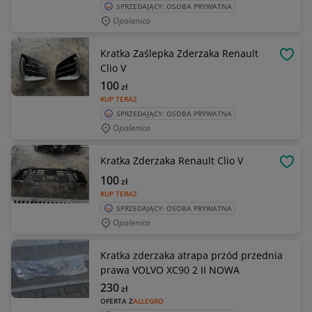
SPRZEDAJĄCY: OSOBA PRYWATNA
Opalenica
Kratka Zaślepka Zderzaka Renault
OBSE
Clio V
100
zł
KUP TERAZ
SPRZEDAJĄCY: OSOBA PRYWATNA
Opalenica
Kratka Zderzaka Renault Clio V
OBSE
100
zł
KUP TERAZ
SPRZEDAJĄCY: OSOBA PRYWATNA
Opalenica
Kratka zderzaka atrapa przód przednia
prawa VOLVO XC90 2 II NOWA
230
zł
OFERTA Z
ALLEGRO