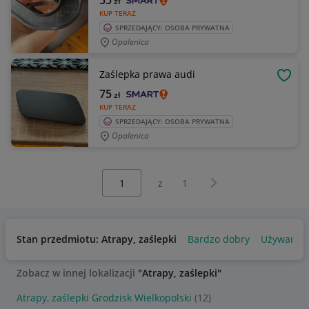
55
zł
KUP TERAZ
SPRZEDAJĄCY: OSOBA PRYWATNA
Opalenica
Zaślepka prawa audi
OBSE
75
zł
KUP TERAZ
SPRZEDAJĄCY: OSOBA PRYWATNA
Opalenica
Wybierz stronę:
Następna strona
z
1
Stan przedmiotu: Atrapy, zaślepki
Bardzo dobry
Używany
Zobacz w innej lokalizacji
"Atrapy, zaślepki"
Atrapy, zaślepki Grodzisk Wielkopolski
(12)