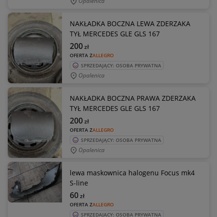
Opalenica
NAKŁADKA BOCZNA LEWA ZDERZAKA
TYŁ MERCEDES GLE GLS 167
200
zł
OFERTA Z
ALLEGRO
SPRZEDAJĄCY: OSOBA PRYWATNA
Opalenica
NAKŁADKA BOCZNA PRAWA ZDERZAKA
TYŁ MERCEDES GLE GLS 167
200
zł
OFERTA Z
ALLEGRO
SPRZEDAJĄCY: OSOBA PRYWATNA
Opalenica
lewa maskownica halogenu Focus mk4
S-line
60
zł
OFERTA Z
ALLEGRO
SPRZEDAJĄCY: OSOBA PRYWATNA