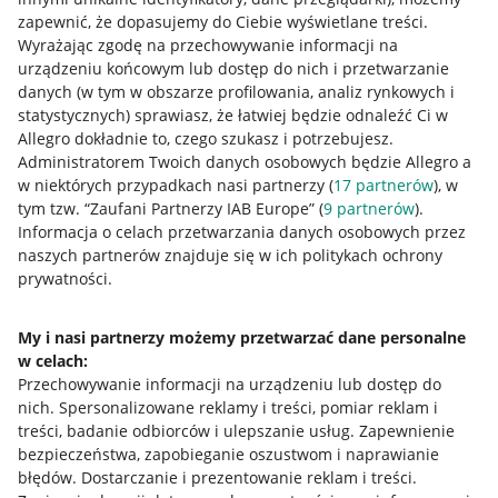
zapewnić, że dopasujemy do Ciebie wyświetlane treści.
Wyrażając zgodę na przechowywanie informacji na
urządzeniu końcowym lub dostęp do nich i przetwarzanie
danych (w tym w obszarze profilowania, analiz rynkowych i
statystycznych) sprawiasz, że łatwiej będzie odnaleźć Ci w
Allegro dokładnie to, czego szukasz i potrzebujesz.
Administratorem Twoich danych osobowych będzie Allegro a
w niektórych przypadkach nasi partnerzy (
17
partnerów
), w
tym tzw. “Zaufani Partnerzy IAB Europe” (
9
partnerów
).
Przydatne informacje
Informacja o celach przetwarzania danych osobowych przez
naszych partnerów znajduje się w ich politykach ochrony
prywatności.
Jak to działa
Napisz do nas
My i nasi partnerzy możemy przetwarzać dane personalne
w celach:
Allegro Gadane dla sprzedających
Przechowywanie informacji na urządzeniu lub dostęp do
Allegro Gadane dla kupujących
nich
.
Spersonalizowane reklamy i treści, pomiar reklam i
treści, badanie odbiorców i ulepszanie usług
.
Zapewnienie
Mapa miejscowości
bezpieczeństwa, zapobieganie oszustwom i naprawianie
błędów
.
Dostarczanie i prezentowanie reklam i treści
.
Informacje prawne