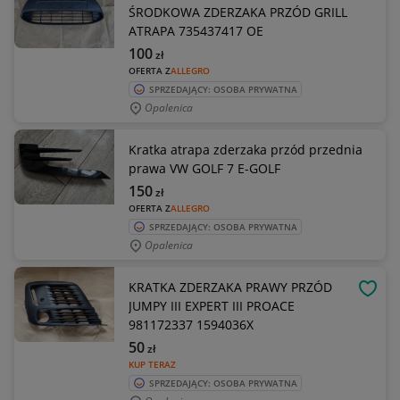
ŚRODKOWA ZDERZAKA PRZÓD GRILL
ATRAPA 735437417 OE
100
zł
OFERTA Z
ALLEGRO
SPRZEDAJĄCY: OSOBA PRYWATNA
Opalenica
Kratka atrapa zderzaka przód przednia
prawa VW GOLF 7 E-GOLF
150
zł
OFERTA Z
ALLEGRO
SPRZEDAJĄCY: OSOBA PRYWATNA
Opalenica
KRATKA ZDERZAKA PRAWY PRZÓD
OBSE
JUMPY III EXPERT III PROACE
981172337 1594036X
50
zł
KUP TERAZ
SPRZEDAJĄCY: OSOBA PRYWATNA