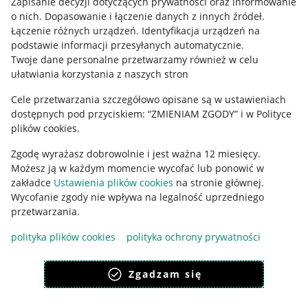
Zapisanie decyzji dotyczących prywatności oraz informowanie
o nich
.
Dopasowanie i łączenie danych z innych źródeł
.
Regulamin
Łączenie różnych urządzeń
.
Identyfikacja urządzeń na
podstawie informacji przesyłanych automatycznie
.
Polityka plików "cookies"
Twoje dane personalne przetwarzamy również w celu
ułatwiania korzystania z naszych stron
Ustawienia plików "cookies"
Cele przetwarzania szczegółowo opisane są w ustawieniach
Udostępnianie lokalizacji
dostępnych pod przyciskiem: “ZMIENIAM ZGODY” i w Polityce
Informacje dla Aktu o Usługach Cyfrowych
plików cookies.
Zgodę wyrażasz dobrowolnie i jest ważna 12 miesięcy.
Pobierz aplikację
Możesz ją w każdym momencie wycofać lub ponowić w
zakładce
Ustawienia plików cookies
na stronie głównej.
Wycofanie zgody nie wpływa na legalność uprzedniego
przetwarzania.
polityka plików cookies
polityka ochrony prywatności
Zgadzam się