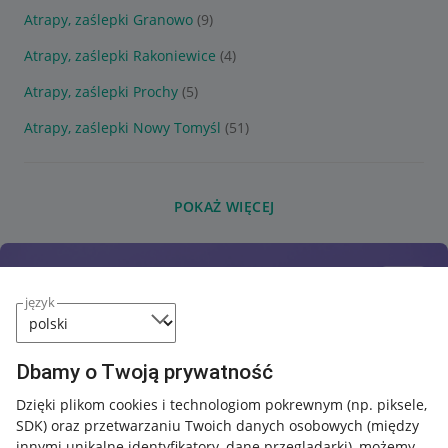
Atrapy, zaślepki Granowo
(9)
Atrapy, zaślepki Rakoniewice
(4)
Atrapy, zaślepki Prochy
(5)
Atrapy, zaślepki Nowy Tomyśl
(51)
POKAŻ WIĘCEJ
język
Dbamy o Twoją prywatność
Dzięki plikom cookies i technologiom pokrewnym
(np. piksele,
SDK)
oraz przetwarzaniu Twoich danych osobowych
(między
innymi unikalne identyfikatory, dane przeglądarki)
, możemy