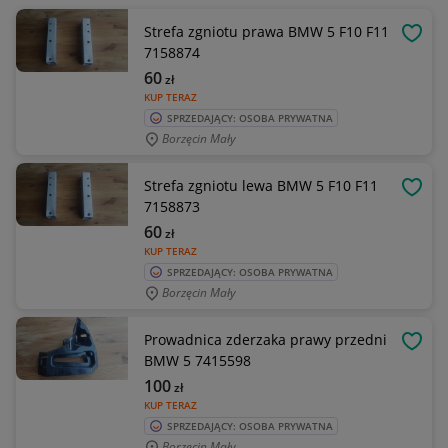
Strefa zgniotu prawa BMW 5 F10 F11
OBSE
7158874
60
zł
KUP TERAZ
SPRZEDAJĄCY: OSOBA PRYWATNA
Borzęcin Mały
Strefa zgniotu lewa BMW 5 F10 F11
OBSE
7158873
60
zł
KUP TERAZ
SPRZEDAJĄCY: OSOBA PRYWATNA
Borzęcin Mały
Prowadnica zderzaka prawy przedni
OBSE
BMW 5 7415598
100
zł
KUP TERAZ
SPRZEDAJĄCY: OSOBA PRYWATNA
Borzęcin Mały