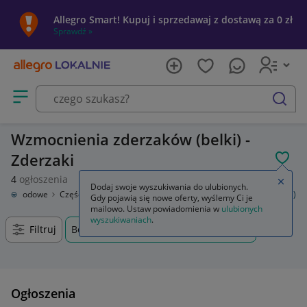
Allegro Smart! Kupuj i sprzedawaj z dostawą za 0 zł
Sprawdź »
Otwórz menu z kategoriami
szukaj
Wzmocnienia zderzaków (belki) -
Zderzaki
POL
4
ogłoszenia
Zamkn
Dodaj swoje wyszukiwania do ulubionych.
samochodowe
Części karoserii
Zderzaki
Wzmocnienia zderzaków (belki)
Gdy pojawią się nowe oferty, wyślemy Ci je
mailowo. Ustaw powiadomienia w
ulubionych
wyszukiwaniach
.
Filtruj
Borzęcin Mały, Mazowieckie, +0 km
Ogłoszenia