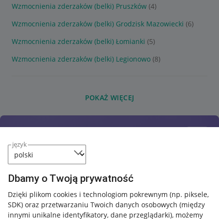
Wzmocnienia zderzaków (belki) Pruszków
(4)
Wzmocnienia zderzaków (belki) Grodzisk Mazowiecki
(6)
Wzmocnienia zderzaków (belki) Łomianki
(5)
Wzmocnienia zderzaków (belki) Legionowo
(8)
POKAŻ WIĘCEJ
język
Dbamy o Twoją prywatność
Dzięki plikom cookies i technologiom pokrewnym
(np. piksele,
SDK)
oraz przetwarzaniu Twoich danych osobowych
(między
innymi unikalne identyfikatory, dane przeglądarki)
, możemy