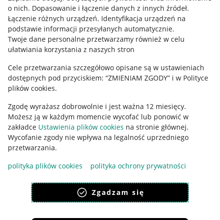
o nich
.
Dopasowanie i łączenie danych z innych źródeł
.
Regulamin
Łączenie różnych urządzeń
.
Identyfikacja urządzeń na
podstawie informacji przesyłanych automatycznie
.
Polityka plików "cookies"
Twoje dane personalne przetwarzamy również w celu
ułatwiania korzystania z naszych stron
Ustawienia plików "cookies"
Cele przetwarzania szczegółowo opisane są w ustawieniach
Udostępnianie lokalizacji
dostępnych pod przyciskiem: “ZMIENIAM ZGODY” i w Polityce
Informacje dla Aktu o Usługach Cyfrowych
plików cookies.
Zgodę wyrażasz dobrowolnie i jest ważna 12 miesięcy.
Pobierz aplikację
Możesz ją w każdym momencie wycofać lub ponowić w
zakładce
Ustawienia plików cookies
na stronie głównej.
Wycofanie zgody nie wpływa na legalność uprzedniego
przetwarzania.
polityka plików cookies
polityka ochrony prywatności
Zgadzam się