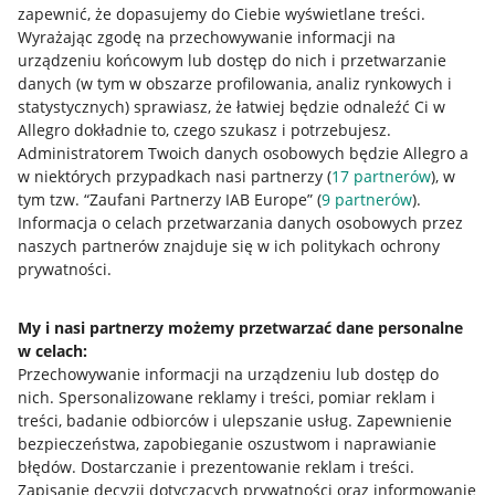
zapewnić, że dopasujemy do Ciebie wyświetlane treści.
Wyrażając zgodę na przechowywanie informacji na
urządzeniu końcowym lub dostęp do nich i przetwarzanie
danych (w tym w obszarze profilowania, analiz rynkowych i
statystycznych) sprawiasz, że łatwiej będzie odnaleźć Ci w
Allegro dokładnie to, czego szukasz i potrzebujesz.
Administratorem Twoich danych osobowych będzie Allegro a
w niektórych przypadkach nasi partnerzy (
17
partnerów
), w
tym tzw. “Zaufani Partnerzy IAB Europe” (
9
partnerów
).
Przydatne informacje
Informacja o celach przetwarzania danych osobowych przez
naszych partnerów znajduje się w ich politykach ochrony
prywatności.
Jak to działa
Napisz do nas
My i nasi partnerzy możemy przetwarzać dane personalne
w celach:
Allegro Gadane dla sprzedających
Przechowywanie informacji na urządzeniu lub dostęp do
Allegro Gadane dla kupujących
nich
.
Spersonalizowane reklamy i treści, pomiar reklam i
treści, badanie odbiorców i ulepszanie usług
.
Zapewnienie
Mapa miejscowości
bezpieczeństwa, zapobieganie oszustwom i naprawianie
błędów
.
Dostarczanie i prezentowanie reklam i treści
.
Informacje prawne
Zapisanie decyzji dotyczących prywatności oraz informowanie