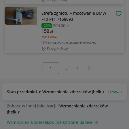
Strefa zgniotu + mocowanie BMW
OBSE
F10 F11 7158893
200
,00 zł
-25%
150
zł
KUP TERAZ
SPRZEDAJĄCY: OSOBA PRYWATNA
Borzęcin Mały
Wybierz stronę:
Następna strona
z
1
Stan przedmiotu: Wzmocnienia zderzaków (belki)
Używany
Zobacz w innej lokalizacji
"Wzmocnienia zderzaków
(belki)"
Wzmocnienia zderzaków (belki) Stare Babice
(4)