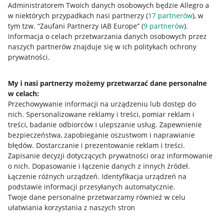
Administratorem Twoich danych osobowych będzie Allegro a
w niektórych przypadkach nasi partnerzy (
17
partnerów
), w
tym tzw. “Zaufani Partnerzy IAB Europe” (
9
partnerów
).
Przydatne informacje
Informacja o celach przetwarzania danych osobowych przez
naszych partnerów znajduje się w ich politykach ochrony
prywatności.
Jak to działa
Napisz do nas
My i nasi partnerzy możemy przetwarzać dane personalne
w celach:
Allegro Gadane dla sprzedających
Przechowywanie informacji na urządzeniu lub dostęp do
Allegro Gadane dla kupujących
nich
.
Spersonalizowane reklamy i treści, pomiar reklam i
treści, badanie odbiorców i ulepszanie usług
.
Zapewnienie
Mapa miejscowości
bezpieczeństwa, zapobieganie oszustwom i naprawianie
błędów
.
Dostarczanie i prezentowanie reklam i treści
.
Informacje prawne
Zapisanie decyzji dotyczących prywatności oraz informowanie
o nich
.
Dopasowanie i łączenie danych z innych źródeł
.
Regulamin
Łączenie różnych urządzeń
.
Identyfikacja urządzeń na
podstawie informacji przesyłanych automatycznie
.
Polityka plików "cookies"
Twoje dane personalne przetwarzamy również w celu
ułatwiania korzystania z naszych stron
Ustawienia plików "cookies"