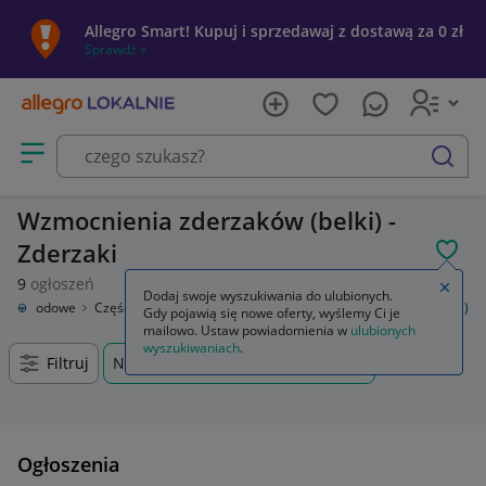
Allegro Smart! Kupuj i sprzedawaj z dostawą za 0 zł
Sprawdź »
Otwórz menu z kategoriami
szukaj
Wzmocnienia zderzaków (belki) -
Zderzaki
POL
9
ogłoszeń
Zamkn
Dodaj swoje wyszukiwania do ulubionych.
samochodowe
Części karoserii
Zderzaki
Wzmocnienia zderzaków (belki)
Gdy pojawią się nowe oferty, wyślemy Ci je
mailowo. Ustaw powiadomienia w
ulubionych
wyszukiwaniach
.
Filtruj
Nowy Sącz, Małopolskie, +0 km
Ogłoszenia