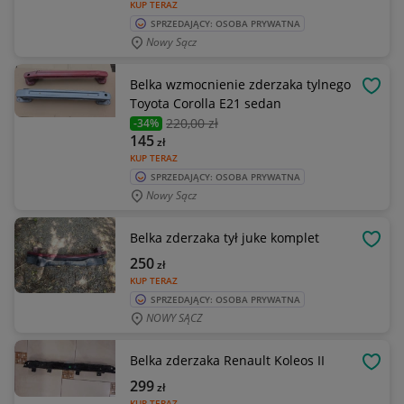
KUP TERAZ
SPRZEDAJĄCY: OSOBA PRYWATNA
Nowy Sącz
Belka wzmocnienie zderzaka tylnego
OBSE
Toyota Corolla E21 sedan
220
,00 zł
-34%
145
zł
KUP TERAZ
SPRZEDAJĄCY: OSOBA PRYWATNA
Nowy Sącz
Belka zderzaka tył juke komplet
OBSE
250
zł
KUP TERAZ
SPRZEDAJĄCY: OSOBA PRYWATNA
NOWY SĄCZ
Belka zderzaka Renault Koleos II
OBSE
299
zł
KUP TERAZ