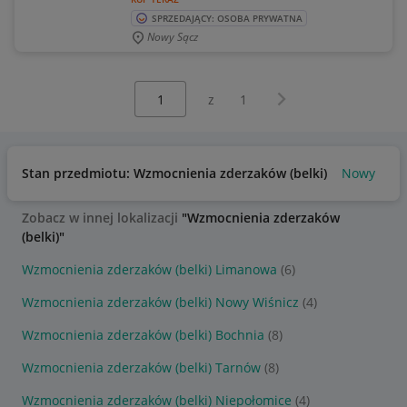
SPRZEDAJĄCY: OSOBA PRYWATNA
Nowy Sącz
Wybierz stronę:
Następna strona
z
1
Stan przedmiotu: Wzmocnienia zderzaków (belki)
Nowy
Ba
Zobacz w innej lokalizacji
"Wzmocnienia zderzaków
(belki)"
Wzmocnienia zderzaków (belki) Limanowa
(6)
Wzmocnienia zderzaków (belki) Nowy Wiśnicz
(4)
Wzmocnienia zderzaków (belki) Bochnia
(8)
Wzmocnienia zderzaków (belki) Tarnów
(8)
Wzmocnienia zderzaków (belki) Niepołomice
(4)