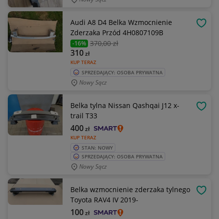
Audi A8 D4 Belka Wzmocnienie
OBSE
Zderzaka Przód 4H0807109B
370
,00 zł
-16%
310
zł
KUP TERAZ
SPRZEDAJĄCY: OSOBA PRYWATNA
Nowy Sącz
Belka tylna Nissan Qashqai J12 x-
OBSE
trail T33
400
zł
KUP TERAZ
STAN: NOWY
SPRZEDAJĄCY: OSOBA PRYWATNA
Nowy Sącz
Belka wzmocnienie zderzaka tylnego
OBSE
Toyota RAV4 IV 2019-
100
zł