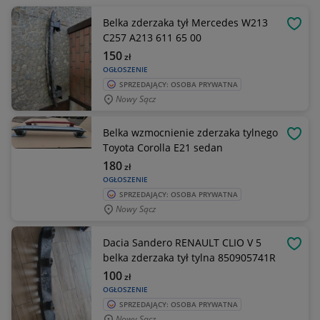
Belka zderzaka tył Mercedes W213
OBSE
C257 A213 611 65 00
150
zł
OGŁOSZENIE
SPRZEDAJĄCY: OSOBA PRYWATNA
Nowy Sącz
Belka wzmocnienie zderzaka tylnego
OBSE
Toyota Corolla E21 sedan
180
zł
OGŁOSZENIE
SPRZEDAJĄCY: OSOBA PRYWATNA
Nowy Sącz
Dacia Sandero RENAULT CLIO V 5
OBSE
belka zderzaka tył tylna 850905741R
100
zł
OGŁOSZENIE
SPRZEDAJĄCY: OSOBA PRYWATNA
Nowy Sącz