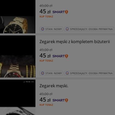
49
,00 zł
45
zł
KUP TERAZ
STAN: NOWY
SPRZEDAJĄCY: OSOBA PRYWATNA
Zegarek męski z kompletem biżuterii
49
,00 zł
45
zł
KUP TERAZ
STAN: NOWY
SPRZEDAJĄCY: OSOBA PRYWATNA
Zegarek męski.
49
,00 zł
45
zł
KUP TERAZ