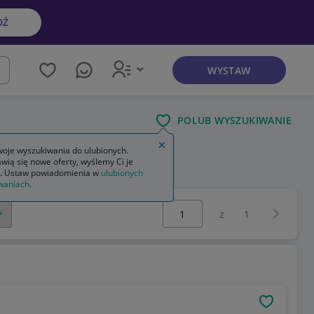
DŹ
WYSTAW
kaj
POLUB WYSZUKIWANIE
Zamknij wskazówkę
oje wyszukiwania do ulubionych.
wią się nowe oferty, wyślemy Ci je
. Ustaw powiadomienia w
ulubionych
waniach
.
Wybierz stronę:
Następna 
z
1
OBSERWU