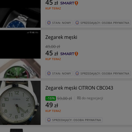
45
zł
KUP TERAZ
STAN: NOWY
SPRZEDAJĄCY: OSOBA PRYWATNA
Zegarek męski
49
,00 zł
45
zł
KUP TERAZ
STAN: NOWY
SPRZEDAJĄCY: OSOBA PRYWATNA
Zegarek męski CITRON CBC043
59
,00 zł
do negocjacji
-16%
49
zł
KUP TERAZ
SPRZEDAJĄCY: OSOBA PRYWATNA