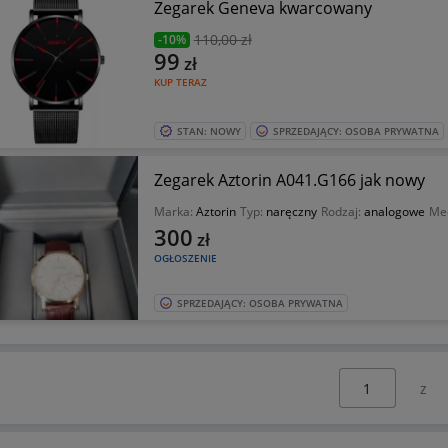
Zegarek Geneva kwarcowany
110
,00 zł
-10%
99
zł
KUP TERAZ
STAN: NOWY
SPRZEDAJĄCY: OSOBA PRYWATNA
Zegarek Aztorin A041.G166 jak nowy
Marka:
Aztorin
Typ:
naręczny
Rodzaj:
analogowe
Me
300
zł
OGŁOSZENIE
SPRZEDAJĄCY: OSOBA PRYWATNA
Wybierz stronę: