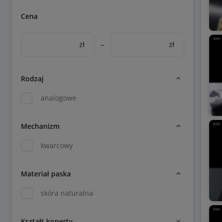
Cena
zł
–
zł
Rodzaj
analogowe
Mechanizm
kwarcowy
Materiał paska
skóra naturalna
Kształt koperty