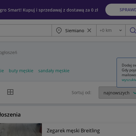
SPRAW
egro Smart! Kupuj i sprzedawaj z dostawą za 0 zł
Miasto
Wyczyść frazę
+
0
km
Odległość
szu
ogłoszeń
Dodaj sw
Gdy poja
ie
buty męskie
sandały męskie
mailowo
wyszuki
k listy
Widok siatki
Sortuj od:
łoszenia
Zegarek męski Breitling