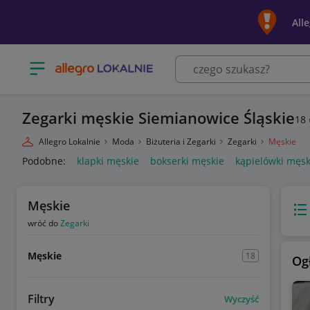
All
Otwórz menu z kategoriami
Zegarki męskie Siemianowice Śląskie
18
Allegro Lokalnie
Moda
Biżuteria i Zegarki
Zegarki
Męskie
Podobne:
klapki męskie
bokserki męskie
kąpielówki męsk
Męskie
Wido
wróć do
Zegarki
Męskie
18
Og
Filtry
Wyczyść