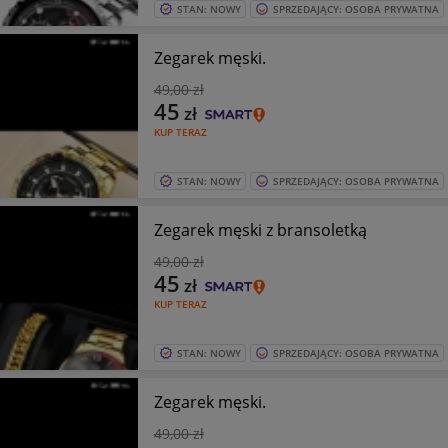
STAN: NOWY
SPRZEDAJĄCY: OSOBA PRYWATNA
Zegarek męski.
49
,00 zł
45
zł
KUP TERAZ
STAN: NOWY
SPRZEDAJĄCY: OSOBA PRYWATNA
Zegarek męski z bransoletką
49
,00 zł
45
zł
KUP TERAZ
STAN: NOWY
SPRZEDAJĄCY: OSOBA PRYWATNA
Zegarek męski.
49
,00 zł