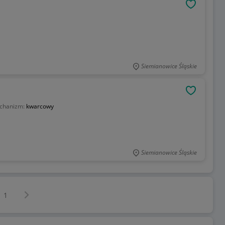
OBSERWU
Siemianowice Śląskie
OBSERWU
chanizm:
kwarcowy
Siemianowice Śląskie
Następna strona
z
1