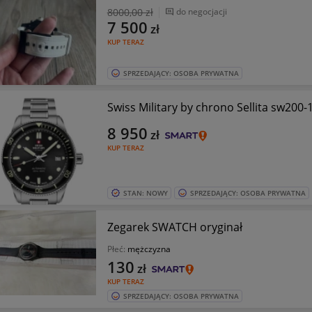
8000
,00 zł
do negocjacji
7 500
zł
KUP TERAZ
SPRZEDAJĄCY: OSOBA PRYWATNA
Swiss Military by chrono Sellita sw200-
8 950
zł
KUP TERAZ
STAN: NOWY
SPRZEDAJĄCY: OSOBA PRYWATNA
Zegarek SWATCH oryginał
Płeć:
mężczyzna
130
zł
KUP TERAZ
SPRZEDAJĄCY: OSOBA PRYWATNA