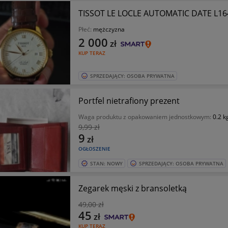
TISSOT LE LOCLE AUTOMATIC DATE L16
Płeć:
mężczyzna
2 000
zł
KUP TERAZ
SPRZEDAJĄCY: OSOBA PRYWATNA
Portfel nietrafiony prezent
Waga produktu z opakowaniem jednostkowym:
0.2 k
9
,99 zł
9
zł
OGŁOSZENIE
STAN: NOWY
SPRZEDAJĄCY: OSOBA PRYWATNA
Zegarek męski z bransoletką
49
,00 zł
45
zł
KUP TERAZ