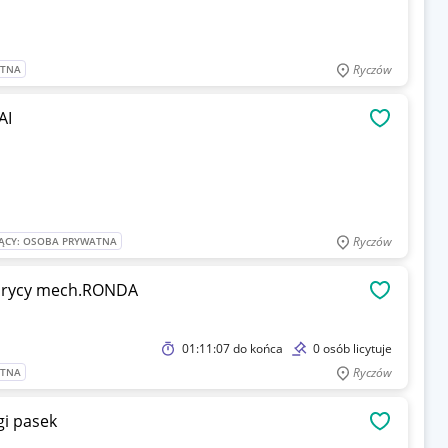
Ryczów
ATNA
AI
OBSERWU
Ryczów
ĄCY: OSOBA PRYWATNA
aurycy mech.RONDA
OBSERWU
01:11:07
do końca
0 osób licytuje
Ryczów
ATNA
gi pasek
OBSERWU