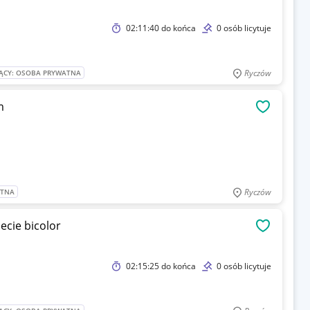
02:11:40
do końca
0 osób licytuje
Ryczów
ĄCY: OSOBA PRYWATNA
m
OBSERWU
Ryczów
ATNA
ecie bicolor
OBSERWU
02:15:25
do końca
0 osób licytuje