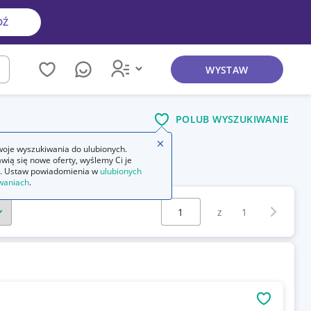
DŹ
WYSTAW
kaj
POLUB WYSZUKIWANIE
Zamknij wskazówkę
oje wyszukiwania do ulubionych.
wią się nowe oferty, wyślemy Ci je
. Ustaw powiadomienia w
ulubionych
waniach
.
Wybierz stronę:
Następna 
z
1
OBSERWU