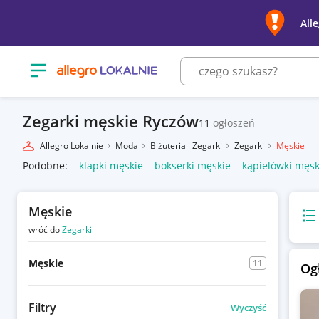
All
Otwórz menu z kategoriami
Zegarki męskie Ryczów
11
ogłoszeń
Allegro Lokalnie
Moda
Biżuteria i Zegarki
Zegarki
Męskie
Podobne:
klapki męskie
bokserki męskie
kąpielówki męsk
Męskie
Wido
wróć do
Zegarki
Męskie
11
Og
Filtry
Wyczyść