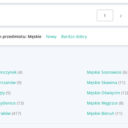
Wybierz stronę:
n przedmiotu: Męskie
Nowy
Bardzo dobry
enczynek
(4)
Męskie Sosnowice
(6)
hrzanów
(9)
Męskie Skawina
(11)
ęty
(5)
Męskie Oświęcim
(12
yślenice
(13)
Męskie Węgrzce
(8)
raków
(417)
Męskie Bieruń
(11)