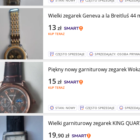
STAN: NOWY
CZĘSTO SPRZEDAJE
SPRZEDAJ
Wielki zegarek Geneva a la Breitluś 44
13
zł
KUP TERAZ
CZĘSTO SPRZEDAJE
SPRZEDAJĄCY: OSOBA PRYW
Piękny nowy garniturowy zegarek Woka
15
zł
KUP TERAZ
STAN: NOWY
CZĘSTO SPRZEDAJE
SPRZEDAJ
Wielki garniturowy zegarek KING QUAR
19
,90
zł