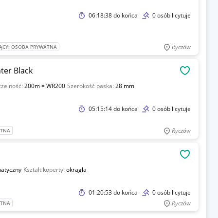
06:18:38
do końca
0 osób licytuje
Ryczów
ĄCY: OSOBA PRYWATNA
ter Black
OBSERWU
zelność:
200m = WR200
Szerokość paska:
28 mm
05:15:14
do końca
0 osób licytuje
Ryczów
ATNA
OBSERWU
atyczny
Kształt koperty:
okrągła
01:20:53
do końca
0 osób licytuje
Ryczów
ATNA