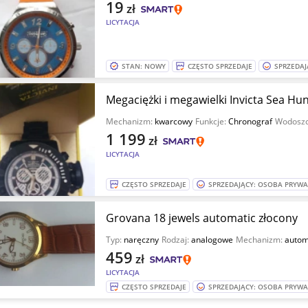
19
zł
LICYTACJA
STAN: NOWY
CZĘSTO SPRZEDAJE
SPRZEDAJ
Megaciężki i megawielki Invicta Sea Hun
Mechanizm:
kwarcowy
Funkcje:
Chronograf
Wodoszc
1 199
zł
LICYTACJA
CZĘSTO SPRZEDAJE
SPRZEDAJĄCY: OSOBA PRYW
Grovana 18 jewels automatic złocony
Typ:
naręczny
Rodzaj:
analogowe
Mechanizm:
autom
459
zł
LICYTACJA
CZĘSTO SPRZEDAJE
SPRZEDAJĄCY: OSOBA PRYW