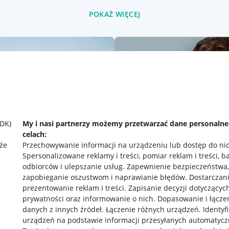
POKAŻ WIĘCEJ
SDK)
My i nasi partnerzy możemy przetwarzać dane personaln
celach:
że
Przechowywanie informacji na urządzeniu lub dostęp do ni
Spersonalizowane reklamy i treści, pomiar reklam i treści, b
odbiorców i ulepszanie usług
.
Zapewnienie bezpieczeństwa,
zapobieganie oszustwom i naprawianie błędów
.
Dostarczani
prezentowanie reklam i treści
.
Zapisanie decyzji dotyczącyc
prywatności oraz informowanie o nich
.
Dopasowanie i łącze
danych z innych źródeł
.
Łączenie różnych urządzeń
.
Identyf
rawne
Pobierz aplikację
urządzeń na podstawie informacji przesyłanych automatycz