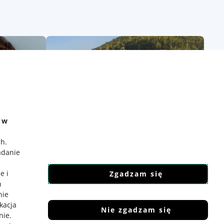
e w
ch
.
adanie
e i
Zgadzam się
h
nie
ikacja
Nie zgadzam się
nie
.