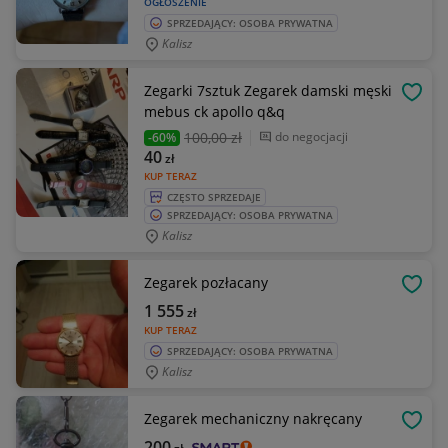
OGŁOSZENIE
SPRZEDAJĄCY: OSOBA PRYWATNA
Kalisz
Zegarki 7sztuk Zegarek damski męski
OBSE
mebus ck apollo q&q
100
,00 zł
do negocjacji
-60%
40
zł
KUP TERAZ
CZĘSTO SPRZEDAJE
SPRZEDAJĄCY: OSOBA PRYWATNA
Kalisz
Zegarek pozłacany
OBSE
1 555
zł
KUP TERAZ
SPRZEDAJĄCY: OSOBA PRYWATNA
Kalisz
Zegarek mechaniczny nakręcany
OBSE
200