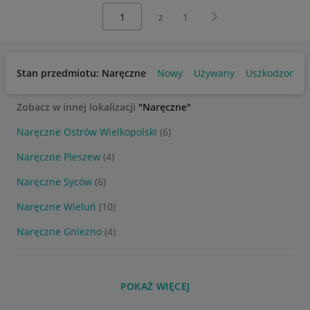
Wybierz stronę:
Następna strona
z
1
Stan przedmiotu: Naręczne
Nowy
Używany
Uszkodzony
Zobacz w innej lokalizacji
"Naręczne"
Naręczne Ostrów Wielkopolski
(6)
Naręczne Pleszew
(4)
Naręczne Syców
(6)
Naręczne Wieluń
(10)
Naręczne Gniezno
(4)
POKAŻ WIĘCEJ