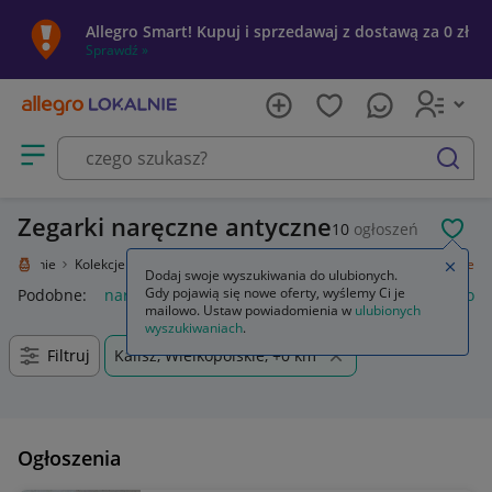
Allegro Smart! Kupuj i sprzedawaj z dostawą za 0 zł
Sprawdź »
Otwórz menu z kategoriami
szukaj
Zegarki naręczne antyczne
10
ogłoszeń
POL
o Lokalnie
Kolekcje i sztuka
Design i Antyki
Zegary, zegarki
Naręczne
Zamkn
Dodaj swoje wyszukiwania do ulubionych.
Gdy pojawią się nowe oferty, wyślemy Ci je
Podobne:
naręczne
zegarki nareczne męskie
biurko naroż
mailowo. Ustaw powiadomienia w
ulubionych
wyszukiwaniach
.
Filtruj
Kalisz, Wielkopolskie, +0 km
Ogłoszenia