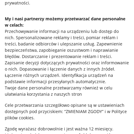
prywatności.
Jak to działa
Napisz do nas
My i nasi partnerzy możemy przetwarzać dane personalne
w celach:
Allegro Gadane dla sprzedających
Przechowywanie informacji na urządzeniu lub dostęp do
Allegro Gadane dla kupujących
nich
.
Spersonalizowane reklamy i treści, pomiar reklam i
treści, badanie odbiorców i ulepszanie usług
.
Zapewnienie
Mapa miejscowości
bezpieczeństwa, zapobieganie oszustwom i naprawianie
błędów
.
Dostarczanie i prezentowanie reklam i treści
.
Informacje prawne
Zapisanie decyzji dotyczących prywatności oraz informowanie
o nich
.
Dopasowanie i łączenie danych z innych źródeł
.
Regulamin
Łączenie różnych urządzeń
.
Identyfikacja urządzeń na
podstawie informacji przesyłanych automatycznie
.
Polityka plików "cookies"
Twoje dane personalne przetwarzamy również w celu
ułatwiania korzystania z naszych stron
Ustawienia plików "cookies"
Cele przetwarzania szczegółowo opisane są w ustawieniach
Udostępnianie lokalizacji
dostępnych pod przyciskiem: “ZMIENIAM ZGODY” i w Polityce
Informacje dla Aktu o Usługach Cyfrowych
plików cookies.
Zgodę wyrażasz dobrowolnie i jest ważna 12 miesięcy.
Pobierz aplikację