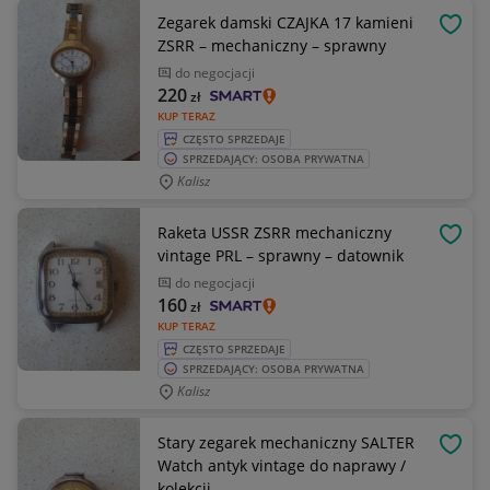
Zegarek damski CZAJKA 17 kamieni
OBSE
ZSRR – mechaniczny – sprawny
do negocjacji
220
zł
KUP TERAZ
CZĘSTO SPRZEDAJE
SPRZEDAJĄCY: OSOBA PRYWATNA
Kalisz
Raketa USSR ZSRR mechaniczny
OBSE
vintage PRL – sprawny – datownik
do negocjacji
160
zł
KUP TERAZ
CZĘSTO SPRZEDAJE
SPRZEDAJĄCY: OSOBA PRYWATNA
Kalisz
Stary zegarek mechaniczny SALTER
OBSE
Watch antyk vintage do naprawy /
kolekcji