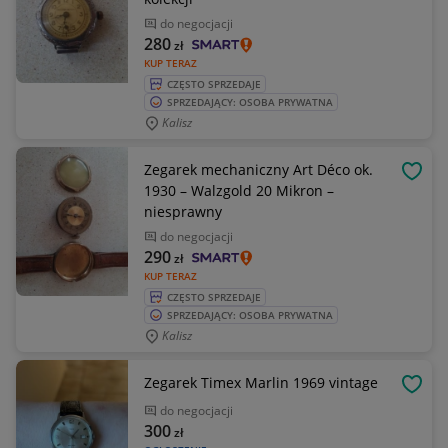
do negocjacji
280
zł
KUP TERAZ
CZĘSTO SPRZEDAJE
SPRZEDAJĄCY: OSOBA PRYWATNA
Kalisz
Zegarek mechaniczny Art Déco ok.
OBSE
1930 – Walzgold 20 Mikron –
niesprawny
do negocjacji
290
zł
KUP TERAZ
CZĘSTO SPRZEDAJE
SPRZEDAJĄCY: OSOBA PRYWATNA
Kalisz
Zegarek Timex Marlin 1969 vintage
OBSE
do negocjacji
300
zł