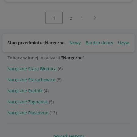
Wybierz stronę:
Następna strona
z
1
Stan przedmiotu: Naręczne
Nowy
Bardzo dobry
Używany
Zobacz w innej lokalizacji
"Naręczne"
Naręczne Stara Błotnica
(6)
Naręczne Starachowice
(8)
Naręczne Rudnik
(4)
Naręczne Zagnańsk
(5)
Naręczne Piaseczno
(13)
POKAŻ WIĘCEJ