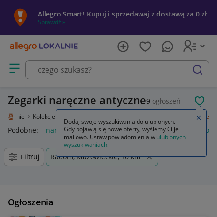
Allegro Smart! Kupuj i sprzedawaj z dostawą za 0 zł
Sprawdź »
Otwórz menu z kategoriami
szukaj
Zegarki naręczne antyczne
9
ogłoszeń
POL
o Lokalnie
Kolekcje i sztuka
Design i Antyki
Zegary, zegarki
Naręczne
Zamkn
Dodaj swoje wyszukiwania do ulubionych.
Gdy pojawią się nowe oferty, wyślemy Ci je
Podobne:
naręczne
zegarki nareczne męskie
biurko naroż
mailowo. Ustaw powiadomienia w
ulubionych
wyszukiwaniach
.
Filtruj
Radom, Mazowieckie, +0 km
Ogłoszenia