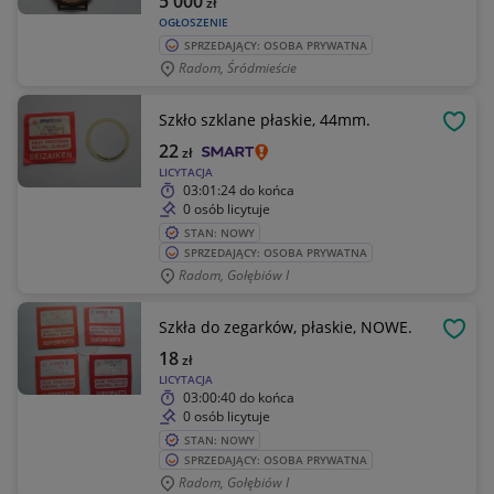
5 000
zł
OGŁOSZENIE
SPRZEDAJĄCY: OSOBA PRYWATNA
Radom, Śródmieście
Szkło szklane płaskie, 44mm.
OBSE
22
zł
LICYTACJA
03:01:24
do końca
0 osób licytuje
STAN: NOWY
SPRZEDAJĄCY: OSOBA PRYWATNA
Radom, Gołębiów I
Szkła do zegarków, płaskie, NOWE.
OBSE
18
zł
LICYTACJA
03:00:40
do końca
0 osób licytuje
STAN: NOWY
SPRZEDAJĄCY: OSOBA PRYWATNA
Radom, Gołębiów I