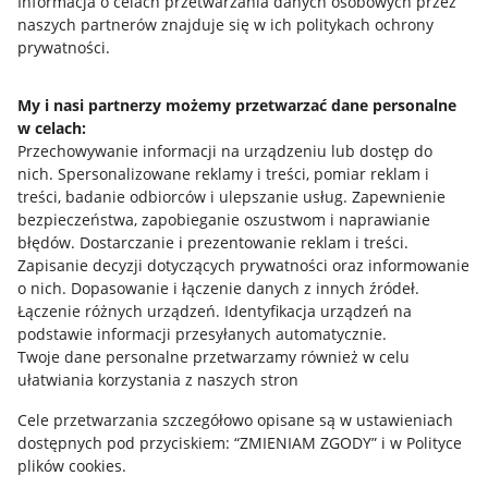
Przydatne informacje
Informacja o celach przetwarzania danych osobowych przez
naszych partnerów znajduje się w ich politykach ochrony
prywatności.
Jak to działa
Napisz do nas
My i nasi partnerzy możemy przetwarzać dane personalne
w celach:
Allegro Gadane dla sprzedających
Przechowywanie informacji na urządzeniu lub dostęp do
Allegro Gadane dla kupujących
nich
.
Spersonalizowane reklamy i treści, pomiar reklam i
treści, badanie odbiorców i ulepszanie usług
.
Zapewnienie
Mapa miejscowości
bezpieczeństwa, zapobieganie oszustwom i naprawianie
błędów
.
Dostarczanie i prezentowanie reklam i treści
.
Informacje prawne
Zapisanie decyzji dotyczących prywatności oraz informowanie
o nich
.
Dopasowanie i łączenie danych z innych źródeł
.
Regulamin
Łączenie różnych urządzeń
.
Identyfikacja urządzeń na
podstawie informacji przesyłanych automatycznie
.
Polityka plików "cookies"
Twoje dane personalne przetwarzamy również w celu
ułatwiania korzystania z naszych stron
Ustawienia plików "cookies"
Cele przetwarzania szczegółowo opisane są w ustawieniach
Udostępnianie lokalizacji
dostępnych pod przyciskiem: “ZMIENIAM ZGODY” i w Polityce
Informacje dla Aktu o Usługach Cyfrowych
plików cookies.