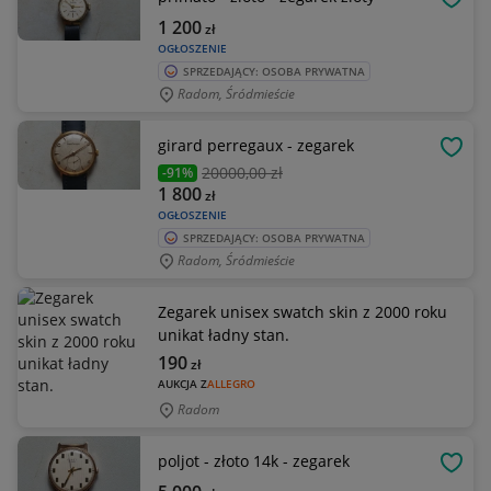
OBSE
1 200
zł
OGŁOSZENIE
SPRZEDAJĄCY: OSOBA PRYWATNA
Radom, Śródmieście
girard perregaux - zegarek
OBSE
20000
,00 zł
-91%
1 800
zł
OGŁOSZENIE
SPRZEDAJĄCY: OSOBA PRYWATNA
Radom, Śródmieście
Zegarek unisex swatch skin z 2000 roku
unikat ładny stan.
190
zł
AUKCJA Z
ALLEGRO
Radom
poljot - złoto 14k - zegarek
OBSE