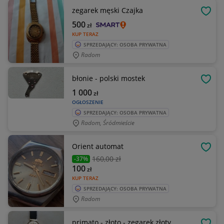
zegarek męski Czajka
OBSE
500
zł
KUP TERAZ
SPRZEDAJĄCY: OSOBA PRYWATNA
Radom
błonie - polski mostek
OBSE
1 000
zł
OGŁOSZENIE
SPRZEDAJĄCY: OSOBA PRYWATNA
Radom, Śródmieście
Orient automat
OBSE
160
,00 zł
-37%
100
zł
KUP TERAZ
SPRZEDAJĄCY: OSOBA PRYWATNA
Radom
primato - złoto - zegarek złoty