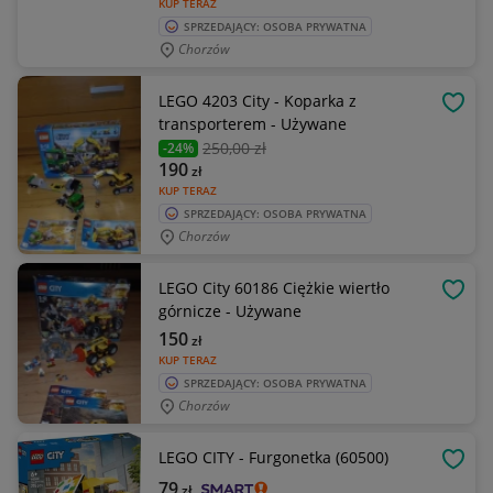
KUP TERAZ
SPRZEDAJĄCY: OSOBA PRYWATNA
Chorzów
LEGO 4203 City - Koparka z
OBSE
transporterem - Używane
250
,00 zł
-24%
190
zł
KUP TERAZ
SPRZEDAJĄCY: OSOBA PRYWATNA
Chorzów
LEGO City 60186 Ciężkie wiertło
OBSE
górnicze - Używane
150
zł
KUP TERAZ
SPRZEDAJĄCY: OSOBA PRYWATNA
Chorzów
LEGO CITY - Furgonetka (60500)
OBSE
79
zł