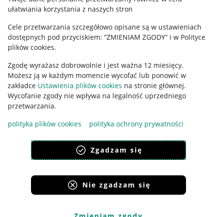
ułatwiania korzystania z naszych stron
Ustawienia plików "cookies"
Cele przetwarzania szczegółowo opisane są w ustawieniach
Udostępnianie lokalizacji
dostępnych pod przyciskiem: “ZMIENIAM ZGODY” i w Polityce
Informacje dla Aktu o Usługach Cyfrowych
plików cookies.
Zgodę wyrażasz dobrowolnie i jest ważna 12 miesięcy.
Pobierz aplikację
Możesz ją w każdym momencie wycofać lub ponowić w
zakładce
Ustawienia plików cookies
na stronie głównej.
Wycofanie zgody nie wpływa na legalność uprzedniego
przetwarzania.
polityka plików cookies
polityka ochrony prywatności
Zgadzam się
Nie zgadzam się
Korzystanie z serwisu oznacza akceptację
regulaminu
.
Zmieniam zgody