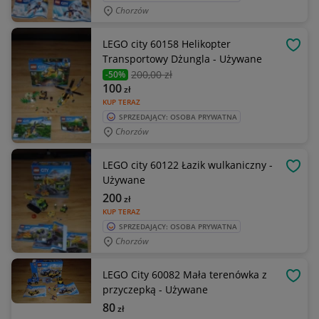
Chorzów
LEGO city 60158 Helikopter
OBSE
Transportowy Dżungla - Używane
200
,00 zł
-50%
100
zł
KUP TERAZ
SPRZEDAJĄCY: OSOBA PRYWATNA
Chorzów
LEGO city 60122 Łazik wulkaniczny -
OBSE
Używane
200
zł
KUP TERAZ
SPRZEDAJĄCY: OSOBA PRYWATNA
Chorzów
LEGO City 60082 Mała terenówka z
OBSE
przyczepką - Używane
80
zł