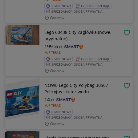
STAN: NOWY
CZĘSTO SPRZEDAJE
SPRZEDAJĄCY: OSOBA PRYWATNA
Chorzów
Lego 60438 City Żaglówka (nowe,
OBSE
oryginalne)
199
,99
zł
KUP TERAZ
STAN: NOWY
CZĘSTO SPRZEDAJE
SPRZEDAJĄCY: OSOBA PRYWATNA
Chorzów
NOWE Lego City Polybag 30567
OBSE
Policyjny skuter wodn
14
zł
KUP TERAZ
STAN: NOWY
SPRZEDAJĄCY: OSOBA PRYWATNA
Chorzów