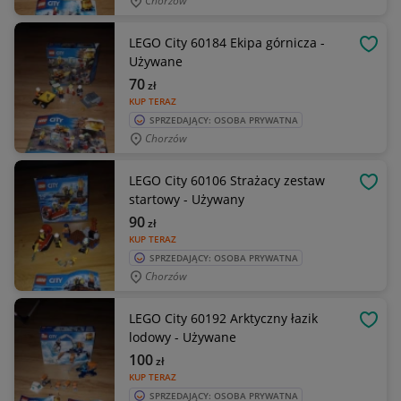
Chorzów
LEGO City 60184 Ekipa górnicza -
OBSE
Używane
70
zł
KUP TERAZ
SPRZEDAJĄCY: OSOBA PRYWATNA
Chorzów
LEGO City 60106 Strażacy zestaw
OBSE
startowy - Używany
90
zł
KUP TERAZ
SPRZEDAJĄCY: OSOBA PRYWATNA
Chorzów
LEGO City 60192 Arktyczny łazik
OBSE
lodowy - Używane
100
zł
KUP TERAZ
SPRZEDAJĄCY: OSOBA PRYWATNA