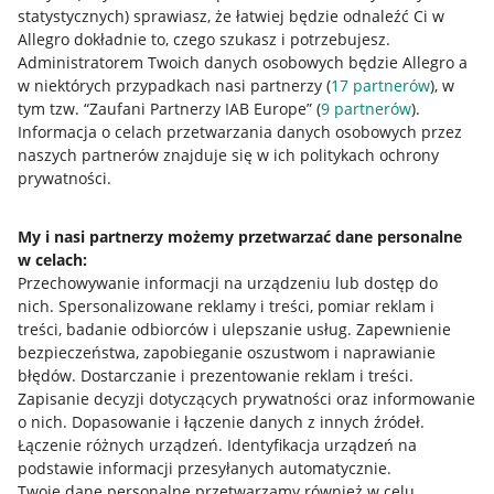
statystycznych) sprawiasz, że łatwiej będzie odnaleźć Ci w
Allegro dokładnie to, czego szukasz i potrzebujesz.
Administratorem Twoich danych osobowych będzie Allegro a
w niektórych przypadkach nasi partnerzy (
17
partnerów
), w
tym tzw. “Zaufani Partnerzy IAB Europe” (
9
partnerów
).
Przydatne informacje
Informacja o celach przetwarzania danych osobowych przez
naszych partnerów znajduje się w ich politykach ochrony
prywatności.
Jak to działa
Napisz do nas
My i nasi partnerzy możemy przetwarzać dane personalne
w celach:
Allegro Gadane dla sprzedających
Przechowywanie informacji na urządzeniu lub dostęp do
Allegro Gadane dla kupujących
nich
.
Spersonalizowane reklamy i treści, pomiar reklam i
treści, badanie odbiorców i ulepszanie usług
.
Zapewnienie
Mapa miejscowości
bezpieczeństwa, zapobieganie oszustwom i naprawianie
błędów
.
Dostarczanie i prezentowanie reklam i treści
.
Informacje prawne
Zapisanie decyzji dotyczących prywatności oraz informowanie
o nich
.
Dopasowanie i łączenie danych z innych źródeł
.
Regulamin
Łączenie różnych urządzeń
.
Identyfikacja urządzeń na
podstawie informacji przesyłanych automatycznie
.
Polityka plików "cookies"
Twoje dane personalne przetwarzamy również w celu