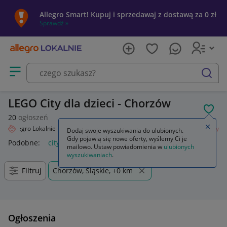
Allegro Smart! Kupuj i sprzedawaj z dostawą za 0 zł
Sprawdź »
Otwórz menu z kategoriami
szukaj
LEGO City dla dzieci - Chorzów
POL
20
ogłoszeń
Zamkn
Allegro Lokalnie
Dziecko
Zabawki
Klocki
LEGO
Zestawy
City
Dodaj swoje wyszukiwania do ulubionych.
Gdy pojawią się nowe oferty, wyślemy Ci je
Podobne:
city
lego city
lego city policja
lego city pociąg
mailowo. Ustaw powiadomienia w
ulubionych
wyszukiwaniach
.
Filtruj
Chorzów, Śląskie, +0 km
Ogłoszenia