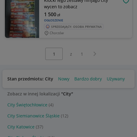
Klocki lego zestawy ninjago city
OBSE
wycen to zobacz
1 500
zł
OGŁOSZENIE
SPRZEDAJĄCY: OSOBA PRYWATNA
Chorzów
Wybierz stronę:
Następna strona
z
1
Stan przedmiotu: City
Nowy
Bardzo dobry
Używany
Zobacz w innej lokalizacji
"City"
City Świętochłowice
(4)
City Siemianowice Śląskie
(12)
City Katowice
(37)