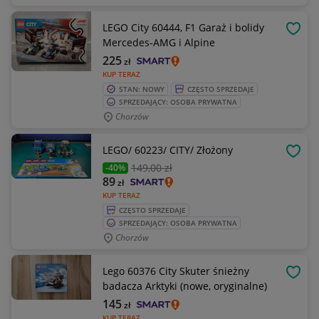
LEGO City 60444, F1 Garaż i bolidy
OBSE
Mercedes-AMG i Alpine
225
zł
KUP TERAZ
STAN: NOWY
CZĘSTO SPRZEDAJE
SPRZEDAJĄCY: OSOBA PRYWATNA
Chorzów
LEGO/ 60223/ CITY/ Złożony
OBSE
149
,00 zł
-40%
89
zł
KUP TERAZ
CZĘSTO SPRZEDAJE
SPRZEDAJĄCY: OSOBA PRYWATNA
Chorzów
Lego 60376 City Skuter śnieżny
OBSE
badacza Arktyki (nowe, oryginalne)
145
zł
KUP TERAZ