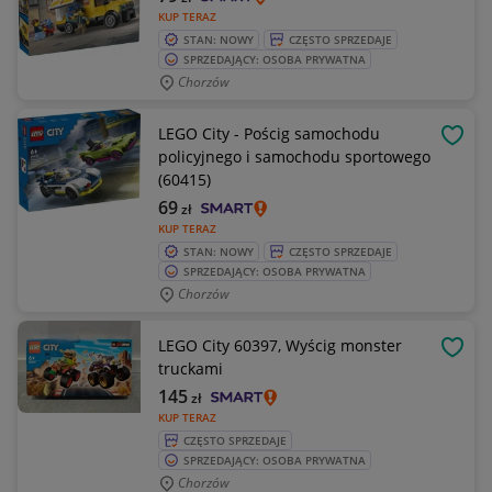
KUP TERAZ
STAN: NOWY
CZĘSTO SPRZEDAJE
SPRZEDAJĄCY: OSOBA PRYWATNA
Chorzów
LEGO City - Pościg samochodu
OBSE
policyjnego i samochodu sportowego
(60415)
69
zł
KUP TERAZ
STAN: NOWY
CZĘSTO SPRZEDAJE
SPRZEDAJĄCY: OSOBA PRYWATNA
Chorzów
LEGO City 60397, Wyścig monster
OBSE
truckami
145
zł
KUP TERAZ
CZĘSTO SPRZEDAJE
SPRZEDAJĄCY: OSOBA PRYWATNA
Chorzów