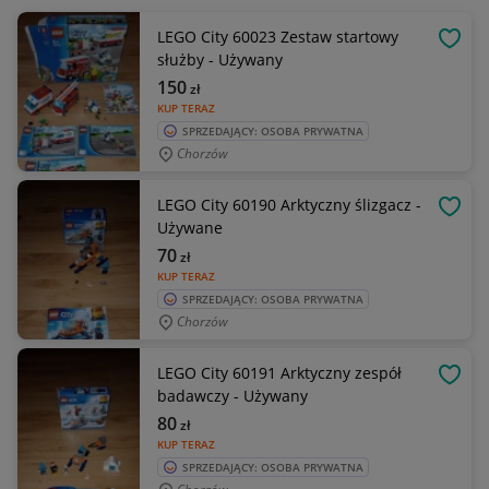
LEGO City 60023 Zestaw startowy
OBSE
służby - Używany
150
zł
KUP TERAZ
SPRZEDAJĄCY: OSOBA PRYWATNA
Chorzów
LEGO City 60190 Arktyczny ślizgacz -
OBSE
Używane
70
zł
KUP TERAZ
SPRZEDAJĄCY: OSOBA PRYWATNA
Chorzów
LEGO City 60191 Arktyczny zespół
OBSE
badawczy - Używany
80
zł
KUP TERAZ
SPRZEDAJĄCY: OSOBA PRYWATNA