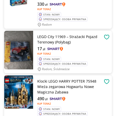
330
zł
KUP TERAZ
STAN: NOWY
SPRZEDAJĄCY: OSOBA PRYWATNA
Radom
LEGO City 11969 – Strażacki Pojazd
OBSE
Terenowy (Polybag)
17
zł
KUP TERAZ
STAN: NOWY
SPRZEDAJĄCY: OSOBA PRYWATNA
Radom, Śródmieście
Klocki LEGO HARRY POTTER 75948
OBSE
Wieża zegarowa Hogwartu Nowe
Magiczna Zabawa
490
zł
KUP TERAZ
STAN: NOWY
SPRZEDAJĄCY: OSOBA PRYWATNA