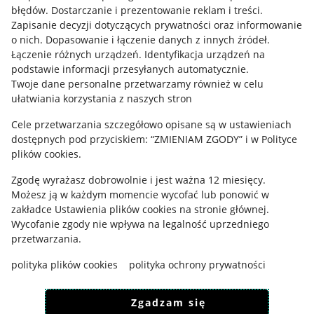
błędów
.
Dostarczanie i prezentowanie reklam i treści
.
Informacje prawne
Zapisanie decyzji dotyczących prywatności oraz informowanie
o nich
.
Dopasowanie i łączenie danych z innych źródeł
.
Regulamin
Łączenie różnych urządzeń
.
Identyfikacja urządzeń na
podstawie informacji przesyłanych automatycznie
.
Polityka plików "cookies"
Twoje dane personalne przetwarzamy również w celu
ułatwiania korzystania z naszych stron
Ustawienia plików "cookies"
Cele przetwarzania szczegółowo opisane są w ustawieniach
Udostępnianie lokalizacji
dostępnych pod przyciskiem: “ZMIENIAM ZGODY” i w Polityce
Informacje dla Aktu o Usługach Cyfrowych
plików cookies.
Zgodę wyrażasz dobrowolnie i jest ważna 12 miesięcy.
Pobierz aplikację
Możesz ją w każdym momencie wycofać lub ponowić w
zakładce
Ustawienia plików cookies
na stronie głównej.
Wycofanie zgody nie wpływa na legalność uprzedniego
przetwarzania.
polityka plików cookies
polityka ochrony prywatności
Zgadzam się