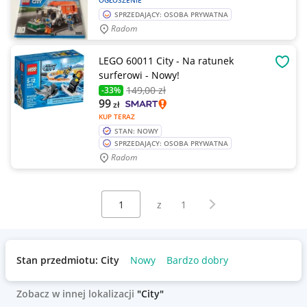
OGŁOSZENIE
SPRZEDAJĄCY: OSOBA PRYWATNA
Radom
LEGO 60011 City - Na ratunek
OBSE
surferowi - Nowy!
149
,00 zł
-33%
99
zł
KUP TERAZ
STAN: NOWY
SPRZEDAJĄCY: OSOBA PRYWATNA
Radom
Wybierz stronę:
Następna strona
z
1
Stan przedmiotu: City
Nowy
Bardzo dobry
Zobacz w innej lokalizacji
"City"