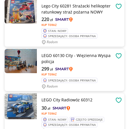
Lego City 60281 Strażacki helikopter
OBSE
ratunkowy straż pożarna NOWY
220
zł
KUP TERAZ
STAN: NOWY
SPRZEDAJĄCY: OSOBA PRYWATNA
Radom
LEGO 60130 City - Więzienna Wyspa
OBSE
policja
299
zł
KUP TERAZ
SPRZEDAJĄCY: OSOBA PRYWATNA
Radom
LEGO City Radiowóz 60312
OBSE
30
zł
KUP TERAZ
STAN: NOWY
CZĘSTO SPRZEDAJE
SPRZEDAJĄCY: OSOBA PRYWATNA