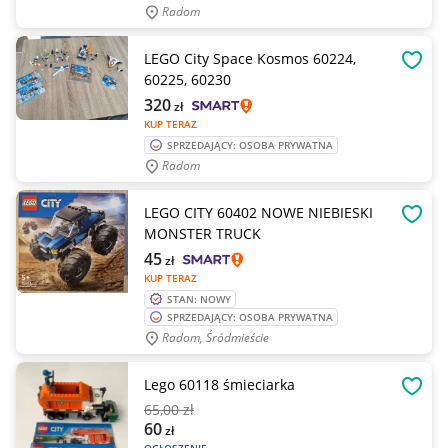
Radom
LEGO City Space Kosmos 60224,
OBSE
60225, 60230
320
zł
KUP TERAZ
SPRZEDAJĄCY: OSOBA PRYWATNA
Radom
LEGO CITY 60402 NOWE NIEBIESKI
OBSE
MONSTER TRUCK
45
zł
KUP TERAZ
STAN: NOWY
SPRZEDAJĄCY: OSOBA PRYWATNA
Radom, Śródmieście
Lego 60118 śmieciarka
OBSE
65
,00 zł
60
zł