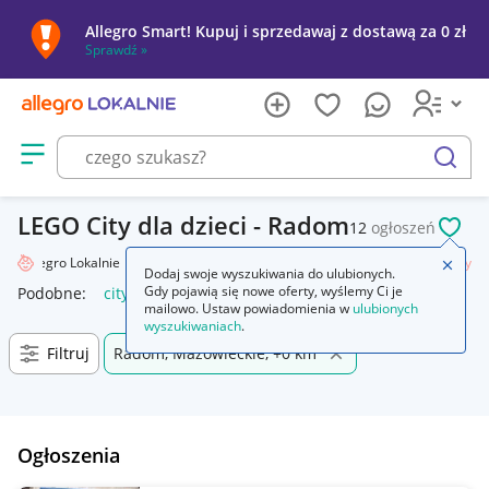
Allegro Smart! Kupuj i sprzedawaj z dostawą za 0 zł
Sprawdź »
Otwórz menu z kategoriami
szukaj
LEGO City dla dzieci - Radom
12
ogłoszeń
POL
Allegro Lokalnie
Dziecko
Zabawki
Klocki
LEGO
Zestawy
City
Zamkn
Dodaj swoje wyszukiwania do ulubionych.
Gdy pojawią się nowe oferty, wyślemy Ci je
Podobne:
city
lego city
lego city policja
lego city pociąg
mailowo. Ustaw powiadomienia w
ulubionych
wyszukiwaniach
.
Filtruj
Radom, Mazowieckie, +0 km
Ogłoszenia