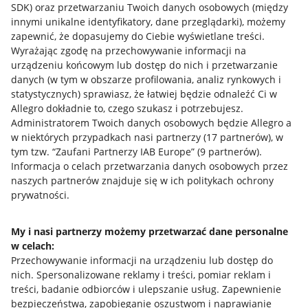
SDK)
oraz przetwarzaniu Twoich danych osobowych
(między
innymi unikalne identyfikatory, dane przeglądarki)
, możemy
zapewnić, że dopasujemy do Ciebie wyświetlane treści.
Wyrażając zgodę na przechowywanie informacji na
urządzeniu końcowym lub dostęp do nich i przetwarzanie
danych (w tym w obszarze profilowania, analiz rynkowych i
statystycznych) sprawiasz, że łatwiej będzie odnaleźć Ci w
Allegro dokładnie to, czego szukasz i potrzebujesz.
Administratorem Twoich danych osobowych będzie Allegro a
w niektórych przypadkach nasi partnerzy (
17
partnerów
), w
tym tzw. “Zaufani Partnerzy IAB Europe” (
9
partnerów
).
Przydatne informacje
Informacja o celach przetwarzania danych osobowych przez
naszych partnerów znajduje się w ich politykach ochrony
prywatności.
Jak to działa
Napisz do nas
My i nasi partnerzy możemy przetwarzać dane personalne
w celach:
Allegro Gadane dla sprzedających
Przechowywanie informacji na urządzeniu lub dostęp do
Allegro Gadane dla kupujących
nich
.
Spersonalizowane reklamy i treści, pomiar reklam i
treści, badanie odbiorców i ulepszanie usług
.
Zapewnienie
Mapa miejscowości
bezpieczeństwa, zapobieganie oszustwom i naprawianie