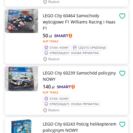
Radom
LEGO City 60464 Samochody
OBSE
wyścigowe F1 Williams Racing i Haas
F1
50
zł
KUP TERAZ
STAN: NOWY
CZĘSTO SPRZEDAJE
SPRZEDAJĄCY: OSOBA PRYWATNA
Radom
LEGO City 60239 Samochód policyjny
OBSE
NOWY
140
zł
KUP TERAZ
STAN: NOWY
SPRZEDAJĄCY: OSOBA PRYWATNA
Radom
LEGO City 60243 Pościg helikopterem
OBSE
policyjnym NOWY