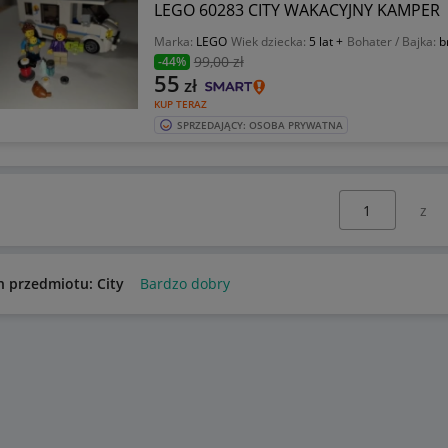
LEGO 60283 CITY WAKACYJNY KAMPER
Marka:
LEGO
Wiek dziecka:
5 lat +
Bohater / Bajka:
b
99
,00 zł
-44%
55
zł
KUP TERAZ
SPRZEDAJĄCY: OSOBA PRYWATNA
Wybierz stronę:
n przedmiotu: City
Bardzo dobry