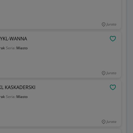
Jurata
CYKL-WANNA
OBSERWU
rak
Seria:
Miasto
Jurata
KL KASKADERSKI
OBSERWU
rak
Seria:
Miasto
Jurata