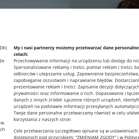
SDK)
My i nasi partnerzy możemy przetwarzać dane personaln
celach:
że
Przechowywanie informacji na urządzeniu lub dostęp do ni
Spersonalizowane reklamy i treści, pomiar reklam i treści, b
odbiorców i ulepszanie usług
.
Zapewnienie bezpieczeństwa,
zapobieganie oszustwom i naprawianie błędów
.
Dostarczani
prezentowanie reklam i treści
.
Zapisanie decyzji dotyczącyc
prywatności oraz informowanie o nich
.
Dopasowanie i łącze
danych z innych źródeł
.
Łączenie różnych urządzeń
.
Identyf
urządzeń na podstawie informacji przesyłanych automatycz
rawne
Pobierz aplikację
Twoje dane personalne przetwarzamy również w celu ułatw
korzystania z naszych stron
zw.
ach
Cele przetwarzania szczegółowo opisane są w ustawieniach
 "cookies"
dostępnych pod przyciskiem: “ZMIENIAM ZGODY” i w Polityc