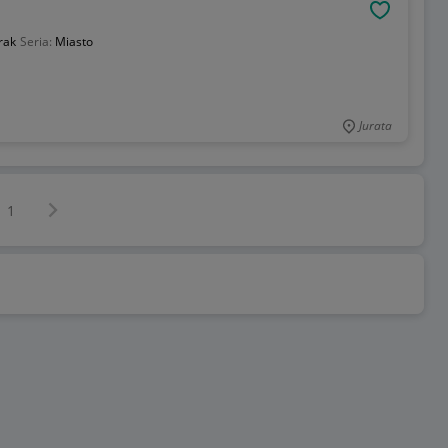
OBSERWU
rak
Seria:
Miasto
Jurata
Następna strona
z
1