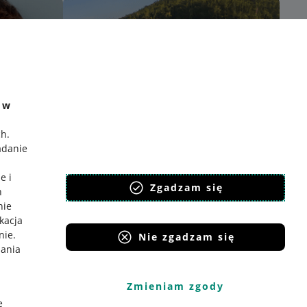
e w
ch
.
adanie
e i
Zgadzam się
h
nie
ikacja
nie
.
Nie zgadzam się
iania
Zmieniam zgody
e