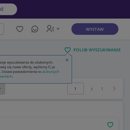
DŹ
WYSTAW
kaj
POLUB WYSZUKIWANIE
Zamknij wskazówkę
oje wyszukiwania do ulubionych.
wią się nowe oferty, wyślemy Ci je
. Ustaw powiadomienia w
ulubionych
waniach
.
Wybierz stronę:
Następna 
z
1
OBSERWU