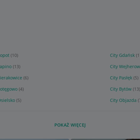
Sopot
(10)
City Gdańsk
(
Łapino
(13)
City Wejhero
Sierakowice
(6)
City Pasłęk
(5)
Potęgowo
(4)
City Bytów
(13
Osielsko
(5)
City Objazda
(
POKAŻ WIĘCEJ