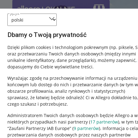
język
Dbamy o Twoją prywatność
Dzięki plikom cookies i technologiom pokrewnym
(np. piksele, 
oraz przetwarzaniu Twoich danych osobowych
(między innymi
unikalne identyfikatory, dane przeglądarki)
, możemy zapewnić, 
dopasujemy do Ciebie wyświetlane treści.
Wyrażając zgodę na przechowywanie informacji na urządzeniu
końcowym lub dostęp do nich i przetwarzanie danych (w tym w
obszarze profilowania, analiz rynkowych i statystycznych)
sprawiasz, że łatwiej będzie odnaleźć Ci w Allegro dokładnie to,
Nawigacja
czego szukasz i potrzebujesz.
Przydatne informacje
Informacje p
Administratorem Twoich danych osobowych będzie Allegro a w
niektórych przypadkach nasi partnerzy (
17
partnerów
), w tym t
Jak to działa
Regulamin
“Zaufani Partnerzy IAB Europe” (
9
partnerów
). Informacja o cel
Napisz do nas
Polityka plików
przetwarzania danych osobowych przez naszych partnerów