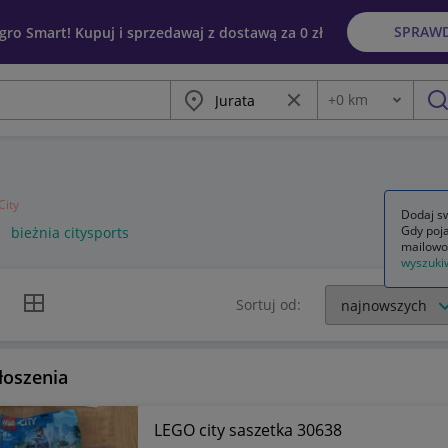
SPRAW
egro Smart! Kupuj i sprzedawaj z dostawą za 0 zł
Miasto
Wyczyść frazę
+
0
km
Odległość
szu
City
Dodaj sw
Gdy poja
bieżnia citysports
mailowo
wyszuki
k listy
Widok siatki
Sortuj od:
łoszenia
LEGO city saszetka 30638