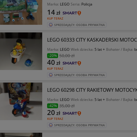
Marka:
LEGO
Seria:
Policja
14
zł
KUP TERAZ
SPRZEDAJĄCY: OSOBA PRYWATNA
LEGO 60333 CITY KASKADERSKI MOTO
Marka:
LEGO
Wiek dziecka:
5 lat +
Bohater / Bajka:
b
50
,00 zł
-20%
40
zł
KUP TERAZ
SPRZEDAJĄCY: OSOBA PRYWATNA
LEGO 60298 CITY RAKIETOWY MOTOCY
Marka:
LEGO
Wiek dziecka:
5 lat +
Bohater / Bajka:
b
35
,00 zł
-42%
20
zł
KUP TERAZ
SPRZEDAJĄCY: OSOBA PRYWATNA