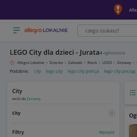
All
Otwórz menu z kategoriami
LEGO City dla dzieci - Jurata
4
ogłoszenia
Allegro Lokalnie
Dziecko
Zabawki
Klocki
LEGO
Zestawy
Podobne:
city
lego city
lego city policja
lego city pociąg
City
Wido
wróć do
Zestawy
City
4
Og
Filtry
Wyczyść