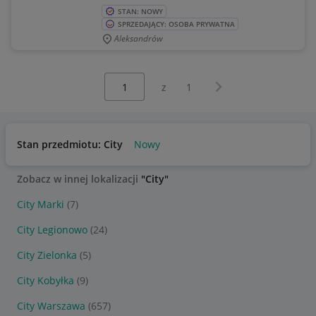
STAN: NOWY
SPRZEDAJĄCY: OSOBA PRYWATNA
Aleksandrów
Wybierz stronę:
Następna strona
z
1
Stan przedmiotu: City
Nowy
Zobacz w innej lokalizacji
"City"
City Marki
(7)
City Legionowo
(24)
City Zielonka
(5)
City Kobyłka
(9)
City Warszawa
(657)