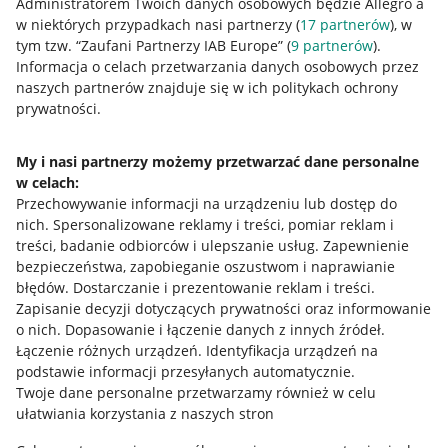
Administratorem Twoich danych osobowych będzie Allegro a
w niektórych przypadkach nasi partnerzy (
17
partnerów
), w
tym tzw. “Zaufani Partnerzy IAB Europe” (
9
partnerów
).
Przydatne informacje
Informacja o celach przetwarzania danych osobowych przez
naszych partnerów znajduje się w ich politykach ochrony
prywatności.
Jak to działa
Napisz do nas
My i nasi partnerzy możemy przetwarzać dane personalne
w celach:
Allegro Gadane dla sprzedających
Przechowywanie informacji na urządzeniu lub dostęp do
Allegro Gadane dla kupujących
nich
.
Spersonalizowane reklamy i treści, pomiar reklam i
treści, badanie odbiorców i ulepszanie usług
.
Zapewnienie
Mapa miejscowości
bezpieczeństwa, zapobieganie oszustwom i naprawianie
błędów
.
Dostarczanie i prezentowanie reklam i treści
.
Informacje prawne
Zapisanie decyzji dotyczących prywatności oraz informowanie
o nich
.
Dopasowanie i łączenie danych z innych źródeł
.
Regulamin
Łączenie różnych urządzeń
.
Identyfikacja urządzeń na
podstawie informacji przesyłanych automatycznie
.
Polityka plików "cookies"
Twoje dane personalne przetwarzamy również w celu
ułatwiania korzystania z naszych stron
Ustawienia plików "cookies"