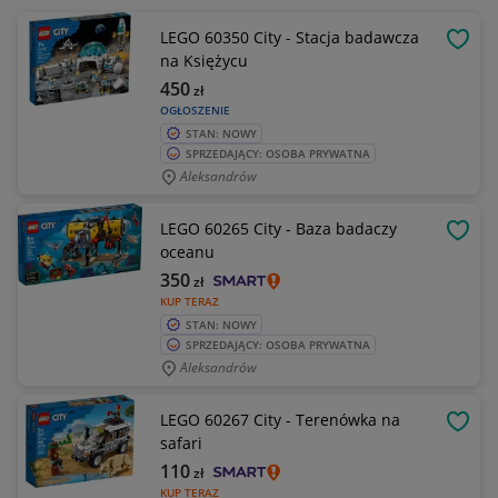
LEGO 60350 City - Stacja badawcza
OBSE
na Księżycu
450
zł
OGŁOSZENIE
STAN: NOWY
SPRZEDAJĄCY: OSOBA PRYWATNA
Aleksandrów
LEGO 60265 City - Baza badaczy
OBSE
oceanu
350
zł
KUP TERAZ
STAN: NOWY
SPRZEDAJĄCY: OSOBA PRYWATNA
Aleksandrów
LEGO 60267 City - Terenówka na
OBSE
safari
110
zł
KUP TERAZ