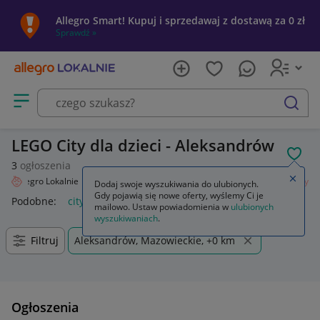
Allegro Smart! Kupuj i sprzedawaj z dostawą za 0 zł
Sprawdź »
Otwórz menu z kategoriami
szukaj
LEGO City dla dzieci - Aleksandrów
POL
3
ogłoszenia
Zamkn
Allegro Lokalnie
Dziecko
Zabawki
Klocki
LEGO
Zestawy
City
Dodaj swoje wyszukiwania do ulubionych.
Gdy pojawią się nowe oferty, wyślemy Ci je
Podobne:
city
lego city
lego city policja
lego city pociąg
mailowo. Ustaw powiadomienia w
ulubionych
wyszukiwaniach
.
Filtruj
Aleksandrów, Mazowieckie, +0 km
Ogłoszenia