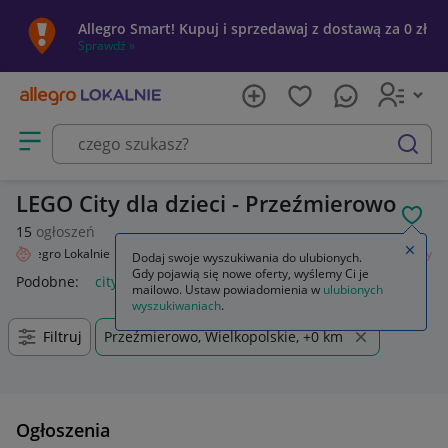
Allegro Smart! Kupuj i sprzedawaj z dostawą za 0 zł
Sprawdź »
Otwórz menu z kategoriami
szukaj
LEGO City dla dzieci - Przeźmierowo
POL
15
ogłoszeń
Zamkn
Allegro Lokalnie
Dziecko
Zabawki
Klocki
LEGO
Zestawy
City
Dodaj swoje wyszukiwania do ulubionych.
Gdy pojawią się nowe oferty, wyślemy Ci je
Podobne:
city
lego city
lego city policja
lego city pociąg
mailowo. Ustaw powiadomienia w
ulubionych
wyszukiwaniach
.
Filtruj
Przeźmierowo, Wielkopolskie, +0 km
Ogłoszenia