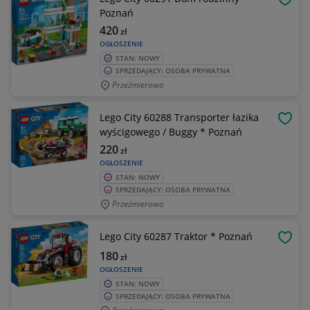
OBSE
Poznań
420
zł
OGŁOSZENIE
STAN: NOWY
SPRZEDAJĄCY: OSOBA PRYWATNA
Przeźmierowo
Lego City 60288 Transporter łazika
OBSE
wyścigowego / Buggy * Poznań
220
zł
OGŁOSZENIE
STAN: NOWY
SPRZEDAJĄCY: OSOBA PRYWATNA
Przeźmierowo
Lego City 60287 Traktor * Poznań
OBSE
180
zł
OGŁOSZENIE
STAN: NOWY
SPRZEDAJĄCY: OSOBA PRYWATNA