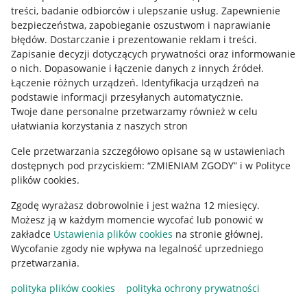
treści, badanie odbiorców i ulepszanie usług
.
Zapewnienie
Mapa miejscowości
bezpieczeństwa, zapobieganie oszustwom i naprawianie
błędów
.
Dostarczanie i prezentowanie reklam i treści
.
Informacje prawne
Zapisanie decyzji dotyczących prywatności oraz informowanie
o nich
.
Dopasowanie i łączenie danych z innych źródeł
.
Regulamin
Łączenie różnych urządzeń
.
Identyfikacja urządzeń na
podstawie informacji przesyłanych automatycznie
.
Polityka plików "cookies"
Twoje dane personalne przetwarzamy również w celu
ułatwiania korzystania z naszych stron
Ustawienia plików "cookies"
Cele przetwarzania szczegółowo opisane są w ustawieniach
Udostępnianie lokalizacji
dostępnych pod przyciskiem: “ZMIENIAM ZGODY” i w Polityce
Informacje dla Aktu o Usługach Cyfrowych
plików cookies.
Zgodę wyrażasz dobrowolnie i jest ważna 12 miesięcy.
Pobierz aplikację
Możesz ją w każdym momencie wycofać lub ponowić w
zakładce
Ustawienia plików cookies
na stronie głównej.
Wycofanie zgody nie wpływa na legalność uprzedniego
przetwarzania.
polityka plików cookies
polityka ochrony prywatności