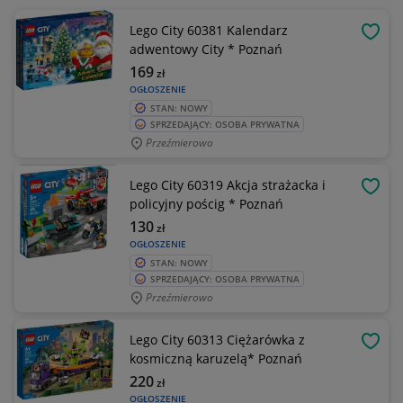
Lego City 60381 Kalendarz
OBSE
adwentowy City * Poznań
169
zł
OGŁOSZENIE
STAN: NOWY
SPRZEDAJĄCY: OSOBA PRYWATNA
Przeźmierowo
Lego City 60319 Akcja strażacka i
OBSE
policyjny pościg * Poznań
130
zł
OGŁOSZENIE
STAN: NOWY
SPRZEDAJĄCY: OSOBA PRYWATNA
Przeźmierowo
Lego City 60313 Ciężarówka z
OBSE
kosmiczną karuzelą* Poznań
220
zł
OGŁOSZENIE