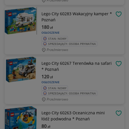
Przeźmierowo
Lego City 60283 Wakacyjny kamper *
OBSE
Poznań
180
zł
OGŁOSZENIE
STAN: NOWY
SPRZEDAJĄCY: OSOBA PRYWATNA
Przeźmierowo
Lego City 60267 Terenówka na safari
OBSE
* Poznań
120
zł
OGŁOSZENIE
STAN: NOWY
SPRZEDAJĄCY: OSOBA PRYWATNA
Przeźmierowo
Lego City 60263 Oceaniczna mini
OBSE
łódź podwodna * Poznań
80
zł