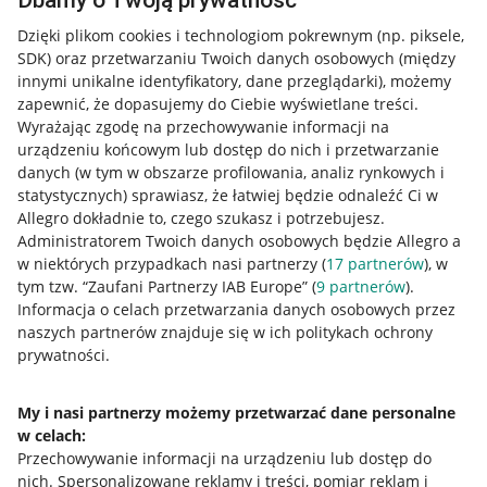
Dbamy o Twoją prywatność
Dzięki plikom cookies i technologiom pokrewnym
(np. piksele,
SDK)
oraz przetwarzaniu Twoich danych osobowych
(między
innymi unikalne identyfikatory, dane przeglądarki)
, możemy
zapewnić, że dopasujemy do Ciebie wyświetlane treści.
Wyrażając zgodę na przechowywanie informacji na
urządzeniu końcowym lub dostęp do nich i przetwarzanie
danych (w tym w obszarze profilowania, analiz rynkowych i
statystycznych) sprawiasz, że łatwiej będzie odnaleźć Ci w
Allegro dokładnie to, czego szukasz i potrzebujesz.
Administratorem Twoich danych osobowych będzie Allegro a
w niektórych przypadkach nasi partnerzy (
17
partnerów
), w
tym tzw. “Zaufani Partnerzy IAB Europe” (
9
partnerów
).
Przydatne informacje
Informacja o celach przetwarzania danych osobowych przez
naszych partnerów znajduje się w ich politykach ochrony
prywatności.
Jak to działa
Napisz do nas
My i nasi partnerzy możemy przetwarzać dane personalne
w celach:
Allegro Gadane dla sprzedających
Przechowywanie informacji na urządzeniu lub dostęp do
Allegro Gadane dla kupujących
nich
.
Spersonalizowane reklamy i treści, pomiar reklam i