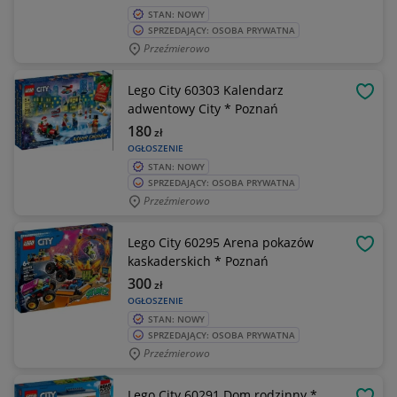
STAN: NOWY
SPRZEDAJĄCY: OSOBA PRYWATNA
Przeźmierowo
Lego City 60303 Kalendarz
OBSE
adwentowy City * Poznań
180
zł
OGŁOSZENIE
STAN: NOWY
SPRZEDAJĄCY: OSOBA PRYWATNA
Przeźmierowo
Lego City 60295 Arena pokazów
OBSE
kaskaderskich * Poznań
300
zł
OGŁOSZENIE
STAN: NOWY
SPRZEDAJĄCY: OSOBA PRYWATNA
Przeźmierowo
Lego City 60291 Dom rodzinny *