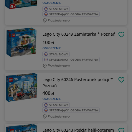
OGŁOSZENIE
STAN: NOWY
SPRZEDAJĄCY: OSOBA PRYWATNA
Przeźmierowo
Lego City 60249 Zamiatarka * Poznań
OBSE
100
zł
OGŁOSZENIE
STAN: NOWY
SPRZEDAJĄCY: OSOBA PRYWATNA
Przeźmierowo
Lego City 60246 Posterunek policji *
OBSE
Poznań
400
zł
OGŁOSZENIE
STAN: NOWY
SPRZEDAJĄCY: OSOBA PRYWATNA
Przeźmierowo
Lego City 60243 Pościg helikopterem