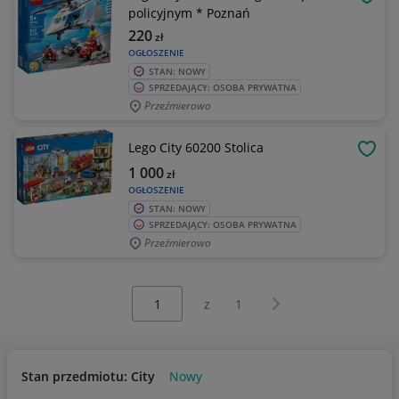
OBSE
policyjnym * Poznań
220
zł
OGŁOSZENIE
STAN: NOWY
SPRZEDAJĄCY: OSOBA PRYWATNA
Przeźmierowo
Lego City 60200 Stolica
OBSE
1 000
zł
OGŁOSZENIE
STAN: NOWY
SPRZEDAJĄCY: OSOBA PRYWATNA
Przeźmierowo
Wybierz stronę:
Następna strona
z
1
Stan przedmiotu: City
Nowy