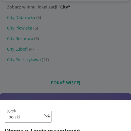
Zobacz w innej lokalizacji
"City"
City Dąbrówka
(6)
City Plewiska
(5)
City Rosnowo
(6)
City Luboń
(4)
City Puszczykowo
(11)
POKAŻ WIĘCEJ
język