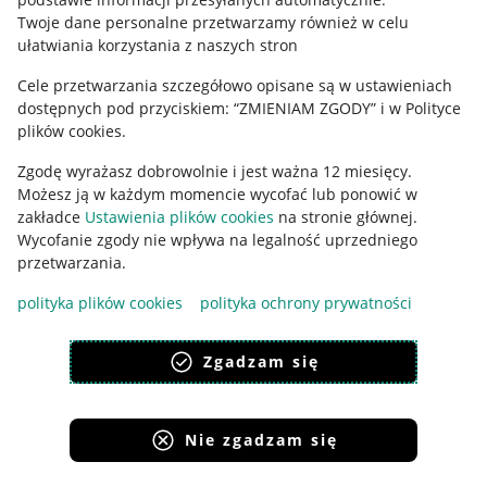
Polityka plików "cookies"
Twoje dane personalne przetwarzamy również w celu
ułatwiania korzystania z naszych stron
Ustawienia plików "cookies"
Cele przetwarzania szczegółowo opisane są w ustawieniach
Udostępnianie lokalizacji
dostępnych pod przyciskiem: “ZMIENIAM ZGODY” i w Polityce
Informacje dla Aktu o Usługach Cyfrowych
plików cookies.
Zgodę wyrażasz dobrowolnie i jest ważna 12 miesięcy.
Pobierz aplikację
Możesz ją w każdym momencie wycofać lub ponowić w
zakładce
Ustawienia plików cookies
na stronie głównej.
Wycofanie zgody nie wpływa na legalność uprzedniego
przetwarzania.
polityka plików cookies
polityka ochrony prywatności
Zgadzam się
Nie zgadzam się
Korzystanie z serwisu oznacza akceptację
regulaminu
.