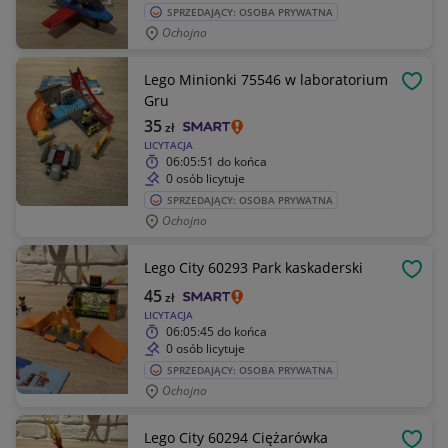
SPRZEDAJĄCY: OSOBA PRYWATNA
Ochojno
Lego Minionki 75546 w laboratorium
OBSE
Gru
35
zł
LICYTACJA
06:05:51
do końca
0 osób licytuje
SPRZEDAJĄCY: OSOBA PRYWATNA
Ochojno
Lego City 60293 Park kaskaderski
OBSE
45
zł
LICYTACJA
06:05:45
do końca
0 osób licytuje
SPRZEDAJĄCY: OSOBA PRYWATNA
Ochojno
Lego City 60294 Ciężarówka