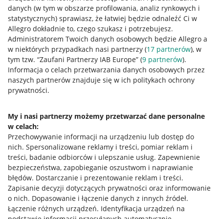
danych (w tym w obszarze profilowania, analiz rynkowych i
statystycznych) sprawiasz, że łatwiej będzie odnaleźć Ci w
Allegro dokładnie to, czego szukasz i potrzebujesz.
Administratorem Twoich danych osobowych będzie Allegro a
w niektórych przypadkach nasi partnerzy (
17
partnerów
), w
Nawigacja
tym tzw. “Zaufani Partnerzy IAB Europe” (
9
partnerów
).
Przydatne informacje
Informacja o celach przetwarzania danych osobowych przez
naszych partnerów znajduje się w ich politykach ochrony
prywatności.
Jak to działa
Napisz do nas
My i nasi partnerzy możemy przetwarzać dane personalne
w celach:
Allegro Gadane dla sprzedających
Przechowywanie informacji na urządzeniu lub dostęp do
Allegro Gadane dla kupujących
nich
.
Spersonalizowane reklamy i treści, pomiar reklam i
treści, badanie odbiorców i ulepszanie usług
.
Zapewnienie
Mapa miejscowości
bezpieczeństwa, zapobieganie oszustwom i naprawianie
błędów
.
Dostarczanie i prezentowanie reklam i treści
.
Informacje prawne
Zapisanie decyzji dotyczących prywatności oraz informowanie
o nich
.
Dopasowanie i łączenie danych z innych źródeł
.
Regulamin
Łączenie różnych urządzeń
.
Identyfikacja urządzeń na
podstawie informacji przesyłanych automatycznie
.