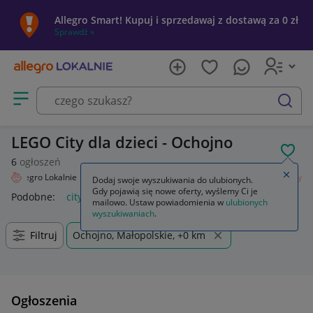
Allegro Smart! Kupuj i sprzedawaj z dostawą za 0 zł
Sprawdź »
Otwórz menu z kategoriami
szukaj
LEGO City dla dzieci - Ochojno
POL
6
ogłoszeń
Zamkn
Allegro Lokalnie
Dziecko
Zabawki
Klocki
LEGO
Zestawy
City
Dodaj swoje wyszukiwania do ulubionych.
Gdy pojawią się nowe oferty, wyślemy Ci je
Podobne:
city
lego city
lego city policja
lego city pociąg
mailowo. Ustaw powiadomienia w
ulubionych
wyszukiwaniach
.
Filtruj
Ochojno, Małopolskie, +0 km
Ogłoszenia