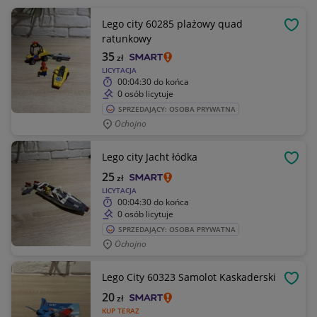
Lego city 60285 plażowy quad
OBSE
ratunkowy
35
zł
LICYTACJA
00:04:30
do końca
0 osób licytuje
SPRZEDAJĄCY: OSOBA PRYWATNA
Ochojno
Lego city Jacht łódka
OBSE
25
zł
LICYTACJA
00:04:30
do końca
0 osób licytuje
SPRZEDAJĄCY: OSOBA PRYWATNA
Ochojno
Lego City 60323 Samolot Kaskaderski
OBSE
20
zł
KUP TERAZ