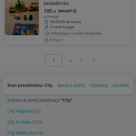
OBSE
kaskaderska
100
zł
LICYTACJA
06:05:45
do końca
0 osób licytuje
SPRZEDAJĄCY: OSOBA PRYWATNA
Ochojno
Wybierz stronę:
Następna strona
z
1
Stan przedmiotu: City
Bardzo dobry
Używany
Uszkodzon
Zobacz w innej lokalizacji
"City"
City Mogilany
(5)
City Kraków
(220)
City Wieliczka
(16)