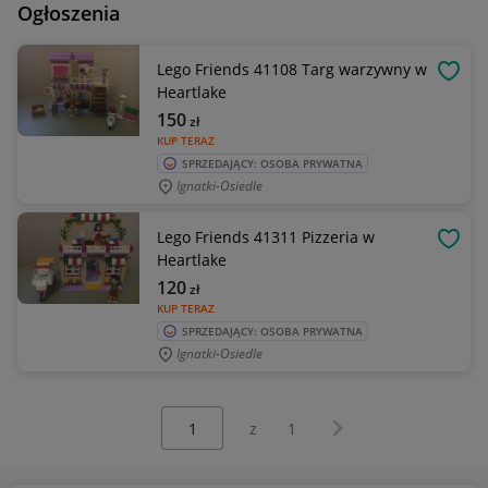
Ogłoszenia
Lego Friends 41108 Targ warzywny w
OBSE
Heartlake
150
zł
KUP TERAZ
SPRZEDAJĄCY: OSOBA PRYWATNA
Ignatki-Osiedle
Lego Friends 41311 Pizzeria w
OBSE
Heartlake
120
zł
KUP TERAZ
SPRZEDAJĄCY: OSOBA PRYWATNA
Ignatki-Osiedle
Wybierz stronę:
Następna strona
z
1