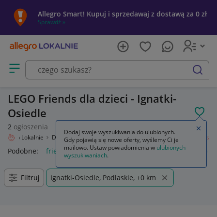
Allegro Smart! Kupuj i sprzedawaj z dostawą za 0 zł
Sprawdź »
Otwórz menu z kategoriami
szukaj
LEGO Friends dla dzieci - Ignatki-
Osiedle
POL
2
ogłoszenia
Zamkn
Dodaj swoje wyszukiwania do ulubionych.
Allegro Lokalnie
Dziecko
Zabawki
Klocki
LEGO
Zestawy
Friends
Gdy pojawią się nowe oferty, wyślemy Ci je
mailowo. Ustaw powiadomienia w
ulubionych
Podobne:
friends
lego friends
lego friends domek
lego f
wyszukiwaniach
.
Filtruj
Ignatki-Osiedle, Podlaskie, +0 km