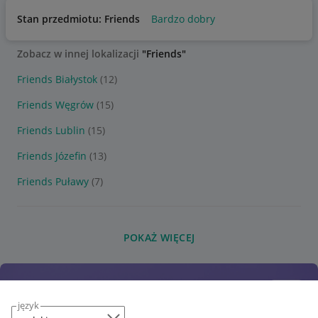
Stan przedmiotu: Friends
Bardzo dobry
Zobacz w innej lokalizacji
"Friends"
Friends Białystok
(12)
Friends Węgrów
(15)
Friends Lublin
(15)
Friends Józefin
(13)
Friends Puławy
(7)
POKAŻ WIĘCEJ
język