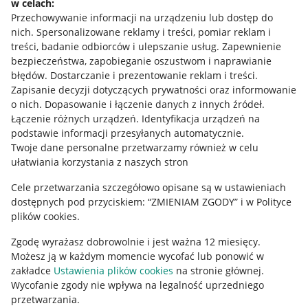
w celach:
Allegro Gadane dla sprzedających
Przechowywanie informacji na urządzeniu lub dostęp do
Allegro Gadane dla kupujących
nich
.
Spersonalizowane reklamy i treści, pomiar reklam i
treści, badanie odbiorców i ulepszanie usług
.
Zapewnienie
Mapa miejscowości
bezpieczeństwa, zapobieganie oszustwom i naprawianie
błędów
.
Dostarczanie i prezentowanie reklam i treści
.
Informacje prawne
Zapisanie decyzji dotyczących prywatności oraz informowanie
o nich
.
Dopasowanie i łączenie danych z innych źródeł
.
Regulamin
Łączenie różnych urządzeń
.
Identyfikacja urządzeń na
podstawie informacji przesyłanych automatycznie
.
Polityka plików "cookies"
Twoje dane personalne przetwarzamy również w celu
ułatwiania korzystania z naszych stron
Ustawienia plików "cookies"
Cele przetwarzania szczegółowo opisane są w ustawieniach
Udostępnianie lokalizacji
dostępnych pod przyciskiem: “ZMIENIAM ZGODY” i w Polityce
Informacje dla Aktu o Usługach Cyfrowych
plików cookies.
Zgodę wyrażasz dobrowolnie i jest ważna 12 miesięcy.
Pobierz aplikację
Możesz ją w każdym momencie wycofać lub ponowić w
zakładce
Ustawienia plików cookies
na stronie głównej.
Wycofanie zgody nie wpływa na legalność uprzedniego
przetwarzania.