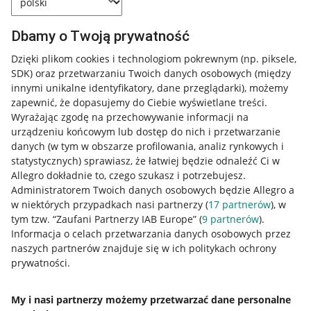
Dbamy o Twoją prywatność
Dzięki plikom cookies i technologiom pokrewnym
(np. piksele,
SDK)
oraz przetwarzaniu Twoich danych osobowych
(między
innymi unikalne identyfikatory, dane przeglądarki)
, możemy
zapewnić, że dopasujemy do Ciebie wyświetlane treści.
Wyrażając zgodę na przechowywanie informacji na
urządzeniu końcowym lub dostęp do nich i przetwarzanie
danych (w tym w obszarze profilowania, analiz rynkowych i
statystycznych) sprawiasz, że łatwiej będzie odnaleźć Ci w
Allegro dokładnie to, czego szukasz i potrzebujesz.
Administratorem Twoich danych osobowych będzie Allegro a
w niektórych przypadkach nasi partnerzy (
17
partnerów
), w
Nawigacja
tym tzw. “Zaufani Partnerzy IAB Europe” (
9
partnerów
).
Przydatne informacje
Informacja o celach przetwarzania danych osobowych przez
naszych partnerów znajduje się w ich politykach ochrony
prywatności.
Jak to działa
Napisz do nas
My i nasi partnerzy możemy przetwarzać dane personalne