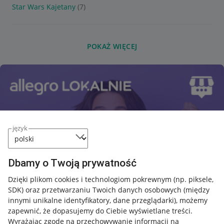
Star Wars Kajetany
(7)
POKAŻ WIĘCEJ
język
Dbamy o Twoją prywatność
Dzięki plikom cookies i technologiom pokrewnym
(np. piksele,
SDK)
oraz przetwarzaniu Twoich danych osobowych
(między
innymi unikalne identyfikatory, dane przeglądarki)
, możemy
zapewnić, że dopasujemy do Ciebie wyświetlane treści.
Wyrażając zgodę na przechowywanie informacji na