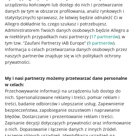
urządzeniu końcowym lub dostęp do nich i przetwarzanie
danych (w tym w obszarze profilowania, analiz rynkowych i
statystycznych) sprawiasz, że łatwiej będzie odnaleźć Ci w
Allegro dokładnie to, czego szukasz i potrzebujesz.
Przydatne informacje
Administratorem Twoich danych osobowych będzie Allegro a
w niektórych przypadkach nasi partnerzy (
17
partnerów
), w
Jak to działa
tym tzw. “Zaufani Partnerzy IAB Europe” (
9
partnerów
).
Informacja o celach przetwarzania danych osobowych przez
Napisz do nas
naszych partnerów znajduje się w ich politykach ochrony
prywatności.
Allegro Gadane dla sprzedających
Allegro Gadane dla kupujących
My i nasi partnerzy możemy przetwarzać dane personalne
w celach:
Mapa miejscowości
Przechowywanie informacji na urządzeniu lub dostęp do
nich
.
Spersonalizowane reklamy i treści, pomiar reklam i
Informacje prawne
treści, badanie odbiorców i ulepszanie usług
.
Zapewnienie
bezpieczeństwa, zapobieganie oszustwom i naprawianie
Regulamin
błędów
.
Dostarczanie i prezentowanie reklam i treści
.
Zapisanie decyzji dotyczących prywatności oraz informowanie
Polityka plików "cookies"
o nich
.
Dopasowanie i łączenie danych z innych źródeł
.
Ustawienia plików "cookies"
Łączenie różnych urządzeń
.
Identyfikacja urządzeń na