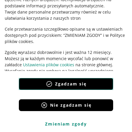
podstawie informacji przesyłanych automatycznie
.
Udostępnianie lokalizacji
Twoje dane personalne przetwarzamy również w celu
ułatwiania korzystania z naszych stron
Informacje dla Aktu o Usługach Cyfrowych
Cele przetwarzania szczegółowo opisane są w ustawieniach
Pobierz aplikację
dostępnych pod przyciskiem: “ZMIENIAM ZGODY” i w Polityce
plików cookies.
Zgodę wyrażasz dobrowolnie i jest ważna 12 miesięcy.
Możesz ją w każdym momencie wycofać lub ponowić w
zakładce
Ustawienia plików cookies
na stronie głównej.
Wycofanie zgody nie wpływa na legalność uprzedniego
przetwarzania.
Zgadzam się
polityka plików cookies
polityka ochrony prywatności
Nie zgadzam się
Korzystanie z serwisu oznacza akceptację
regulaminu
.
Zmieniam zgody