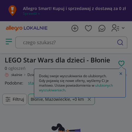
Allegro Smart! Kupuj i sprzedawaj z dostawą za 0 zł
Sprawdź »
Otwórz menu z kategoriami
szukaj
LEGO Star Wars dla dzieci - Błonie
POL
0
ogłoszeń
Zamkn
legro Lokalnie
Dziecko
Zabawki
Klocki
LEGO
Zestawy
Star Wars
Dodaj swoje wyszukiwania do ulubionych.
Gdy pojawią się nowe oferty, wyślemy Ci je
Podobne:
star wars
lego star wars
lego star wars figurki
l
mailowo. Ustaw powiadomienia w
ulubionych
wyszukiwaniach
.
Filtruj
Błonie, Mazowieckie, +0 km