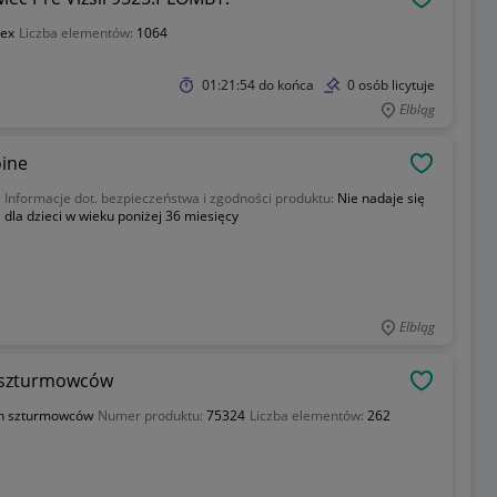
OBSERWU
sex
Liczba elementów:
1064
01:21:54
do końca
0 osób licytuje
Elbląg
atooine
OBSERWU
Informacje dot. bezpieczeństwa i zgodności produktu:
Nie nadaje się
dla dzieci w wieku poniżej 36 miesięcy
Elbląg
mrocznych szturmowców
OBSERWU
h szturmowców
Numer produktu:
75324
Liczba elementów:
262