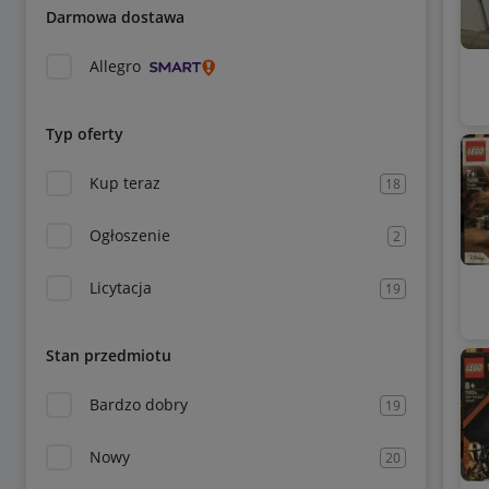
Darmowa dostawa
Allegro
Typ oferty
Kup teraz
18
Ogłoszenie
2
Licytacja
19
Stan przedmiotu
Bardzo dobry
19
Nowy
20