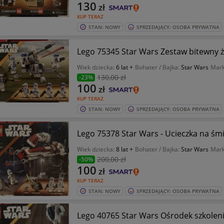
130
zł
KUP TERAZ
STAN: NOWY
SPRZEDAJĄCY: OSOBA PRYWATNA
Lego 75345 Star Wars Zes
Wiek dziecka:
6 lat +
Bohater / Bajka:
Star Wars
Mar
130
,00 zł
-23%
100
zł
KUP TERAZ
STAN: NOWY
SPRZEDAJĄCY: OSOBA PRYWATNA
Lego 75378 Star Wars - Ucieczka na ś
Wiek dziecka:
8 lat +
Bohater / Bajka:
Star Wars
Mar
200
,00 zł
-50%
100
zł
KUP TERAZ
STAN: NOWY
SPRZEDAJĄCY: OSOBA PRYWATNA
Lego 40765 Star Wars Ośrod