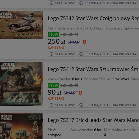
STAN: NOWY
SPRZEDAJĄCY: OSOBA PRYWATNA
Lego 75342 Star Wars Czołg bojow
Minimalny wiek dziecka:
0
Waga produktu z opakow
300
,00 zł
-16%
250
zł
KUP TERAZ
STAN: NOWY
SPRZEDAJĄCY: OSOBA PRYWATNA
Lego 75412 Star Wars Szturmowiec Śmi
Wiek dziecka:
6 lat +
Bohater / Bajka:
Star Wars
Mar
100
,00 zł
-10%
90
zł
KUP TERAZ
STAN: NOWY
SPRZEDAJĄCY: OSOBA PRYWATNA
Lego 75317 BrickHeadz Star Wars Manda
Płeć:
Wiek dziecka:
6 lat
Minimalny wiek dzie
chłopcy
+
4