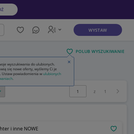
DŹ
WYSTAW
kaj
POLUB WYSZUKIWANIE
Zamknij wskazówkę
oje wyszukiwania do ulubionych.
wią się nowe oferty, wyślemy Ci je
. Ustaw powiadomienia w
ulubionych
waniach
.
Wybierz stronę:
Następna 
z
1
ghter i inne NOWE
OBSERWU