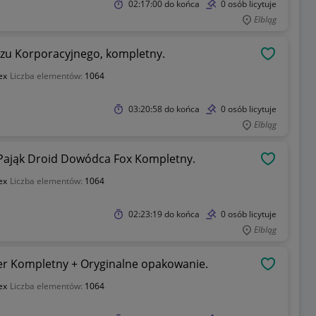
02:17:00
do końca
0 osób licytuje
Elbląg
szu Korporacyjnego, kompletny.
OBSERWU
ex
Liczba elementów:
1064
03:20:58
do końca
0 osób licytuje
Elbląg
Pająk Droid Dowódca Fox Kompletny.
OBSERWU
ex
Liczba elementów:
1064
02:23:19
do końca
0 osób licytuje
Elbląg
er Kompletny + Oryginalne opakowanie.
OBSERWU
ex
Liczba elementów:
1064