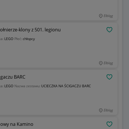
Elbląg
taw bitewny żołnierze-klony z 501. legionu
OBSERWU
ka:
LEGO
Płeć:
chłopcy
Elbląg
migaczu BARC
OBSERWU
ka:
LEGO
Nazwa zestawu:
UCIECZKA NA ŚCIGACZU BARC
Elbląg
ek szkoleniowy na Kamino
OBSERWU