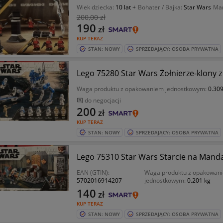
Wiek dziecka:
10 lat +
Bohater / Bajka:
Star Wars
Ma
200
,00 zł
190
zł
KUP TERAZ
STAN: NOWY
SPRZEDAJĄCY: OSOBA PRYWATNA
Lego 75280 Star Wars Żołnierz
Waga produktu z opakowaniem jednostkowym:
0.309
do negocjacji
200
zł
KUP TERAZ
STAN: NOWY
SPRZEDAJĄCY: OSOBA PRYWATNA
Lego 75310 Star Wars Starcie na 
EAN (GTIN):
Waga produktu z opakowan
5702016914207
jednostkowym:
0.201 kg
140
zł
KUP TERAZ
STAN: NOWY
SPRZEDAJĄCY: OSOBA PRYWATNA