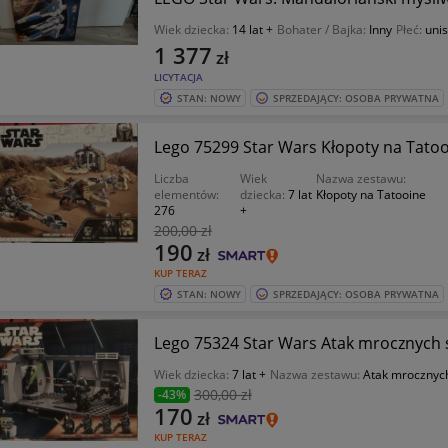
Wiek dziecka:
14 lat +
Bohater / Bajka:
Inny
Płeć:
uni
1 377
zł
LICYTACJA
STAN: NOWY
SPRZEDAJĄCY: OSOBA PRYWATNA
Lego 75299 Star Wars Kłopoty na T
Liczba
Wiek
Nazwa zestawu:
elementów:
dziecka:
7 lat
Kłopoty na Tatooine
276
+
200
,00 zł
190
zł
KUP TERAZ
STAN: NOWY
SPRZEDAJĄCY: OSOBA PRYWATNA
Lego 75324 Star Wars Atak 
Wiek dziecka:
7 lat +
Nazwa zestawu:
Atak mrocznyc
300
,00 zł
-43%
170
zł
KUP TERAZ