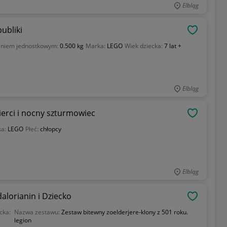
Elbląg
y Republiki
OBSERWU
aniem jednostkowym:
0.500 kg
Marka:
LEGO
Wiek dziecka:
7 lat +
Elbląg
erci i nocny szturmowiec
OBSERWU
ka:
LEGO
Płeć:
chłopcy
Elbląg
lorianin i Dziecko
OBSERWU
cka:
Nazwa zestawu:
Zestaw bitewny zoelderjere-klony z 501 roku.
legion