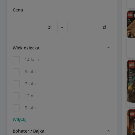
Cena
zł
–
zł
Wiek dziecka
14 lat +
6 lat +
7 lat +
12 m +
5 lat +
Bohater / Bajka