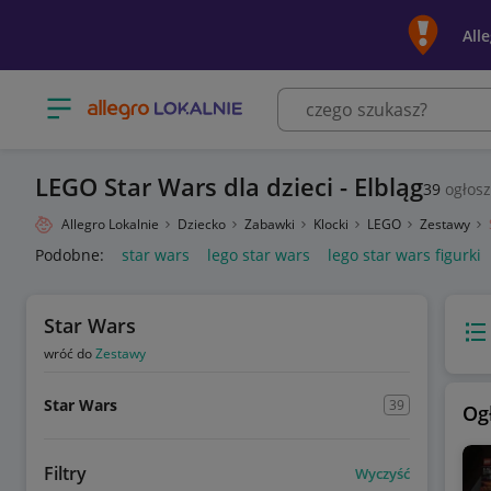
All
Otwórz menu z kategoriami
LEGO Star Wars dla dzieci - Elbląg
39
ogłos
Allegro Lokalnie
Dziecko
Zabawki
Klocki
LEGO
Zestawy
Podobne:
star wars
lego star wars
lego star wars figurki
Star Wars
Wido
wróć do
Zestawy
Star Wars
39
Og
Filtry
Wyczyść