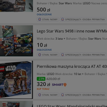
Bohater / Bajka:
Star Wars
Marka:
LEGO
Nazwa zes
500
zł
OGŁOSZENIE
STAN: NOWY
SPRZEDAJĄCY: OSOBA PRYWATNA
Lego Star Wars 9498 i inne nowe WYM
Wiek dziecka:
3 lata +
Bohater / Bajka:
Star Wars
Num
10
zł
OGŁOSZENIE
STAN: NOWY
SPRZEDAJĄCY: OSOBA PRYWATNA
Piernikowa maszyna
Marka:
LEGO
Wiek dziecka:
10 lat +
Bohater / Bajka:
420
,00 zł
-23%
320
zł
KUP TERAZ
STAN: NOWY
SPRZEDAJĄCY: OSOBA PRYWATNA
LEGO Star Wars: Mandaloriański myśliw