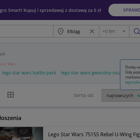
SPRAW
egro Smart! Kupuj i sprzedawaj z dostawą za 0 zł
Miasto
Wyczyść frazę
+
0
km
Odległość
szu
zeń
Star Wars
Dodaj sw
Gdy poja
lego star wars battle pack
lego star wars gwiezdny niszczyciel
mailowo
wyszuki
k listy
Widok siatki
Sortuj od:
łoszenia
Lego Star Wars 75155 Rebel U-Wing Fi