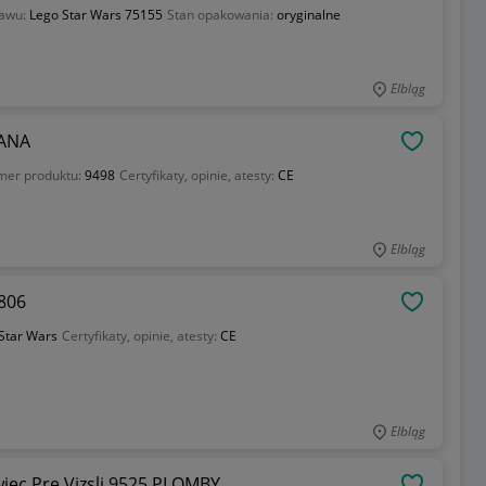
tawu:
Lego Star Wars 75155
Stan opakowania:
oryginalne
Elbląg
IANA
OBSERWU
er produktu:
9498
Certyfikaty, opinie, atesty:
CE
Elbląg
 krocząca AT AT 40806
OBSERWU
Star Wars
Certyfikaty, opinie, atesty:
CE
Elbląg
iec Pre Vizsli 9525.PLOMBY.