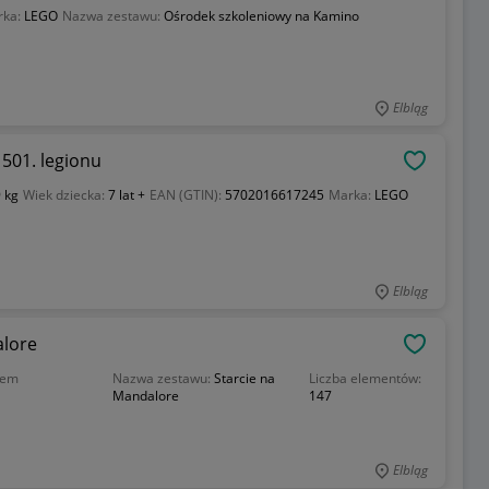
rka:
LEGO
Nazwa zestawu:
Ośrodek szkoleniowy na Kamino
Elbląg
e-klony z 501. legionu
OBSERWU
 kg
Wiek dziecka:
7 lat +
EAN (GTIN):
5702016617245
Marka:
LEGO
Elbląg
Mandalore
OBSERWU
iem
Nazwa zestawu:
Starcie na
Liczba elementów:
Mandalore
147
Elbląg