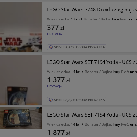
LEGO Star Wars 7748 Droid-czołg Soju
Wiek dziecka:
12 m +
Bohater / Bajka:
Inny
Płeć:
unis
377
zł
LICYTACJA
SPRZEDAJĄCY: OSOBA PRYWATNA
LEGO Star Wars SET 7194 Yoda - UCS z 2
Wiek dziecka:
14 lat +
Bohater / Bajka:
Inny
Płeć:
uni
1 377
zł
LICYTACJA
SPRZEDAJĄCY: OSOBA PRYWATNA
LEGO Star Wars SET 7194 Yoda - UCS z
Wiek dziecka:
14 lat +
Bohater / Bajka:
Inny
Płeć:
uni
1 877
zł