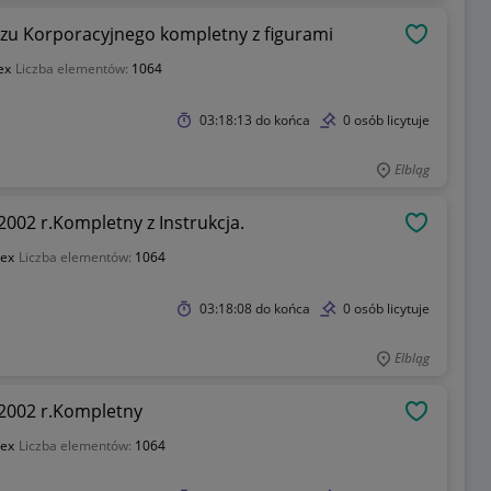
szu Korporacyjnego kompletny z figurami
OBSERWU
ex
Liczba elementów:
1064
03:18:13
do końca
0 osób licytuje
Elbląg
002 r.Kompletny z Instrukcja.
OBSERWU
sex
Liczba elementów:
1064
03:18:08
do końca
0 osób licytuje
Elbląg
 2002 r.Kompletny
OBSERWU
sex
Liczba elementów:
1064