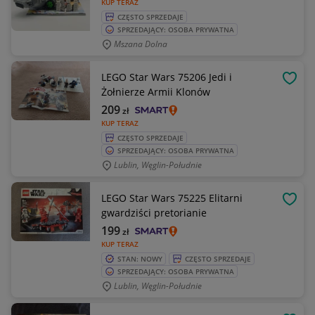
KUP TERAZ
CZĘSTO SPRZEDAJE
SPRZEDAJĄCY: OSOBA PRYWATNA
Mszana Dolna
LEGO Star Wars 75206 Jedi i
OBSE
Żołnierze Armii Klonów
209
zł
KUP TERAZ
CZĘSTO SPRZEDAJE
SPRZEDAJĄCY: OSOBA PRYWATNA
Lublin, Węglin-Południe
LEGO Star Wars 75225 Elitarni
OBSE
gwardziści pretorianie
199
zł
KUP TERAZ
STAN: NOWY
CZĘSTO SPRZEDAJE
SPRZEDAJĄCY: OSOBA PRYWATNA
Lublin, Węglin-Południe