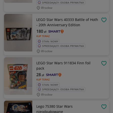
SPRZEDAJĄCY: OSOBA PRYWATNA
Wrocław
LEGO Star Wars 40333 Battle of Hoth
OBSE
- 20th Anniversary Edition
180
zł
KUP TERAZ
STAN: NOWY
SPRZEDAJĄCY: OSOBA PRYWATNA
Wrocław
LEGO Star Wars 911834 Finn foil
OBSE
pack
28
zł
KUP TERAZ
STAN: NOWY
SPRZEDAJĄCY: OSOBA PRYWATNA
Wrocław
Lego 75380 Star Wars
OBSE
nieodpakowane