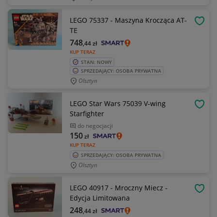
LEGO 75337 - Maszyna Krocząca AT-
OBSE
TE
748
,44
zł
KUP TERAZ
STAN: NOWY
SPRZEDAJĄCY: OSOBA PRYWATNA
Olsztyn
LEGO Star Wars 75039 V-wing
OBSE
Starfighter
do negocjacji
150
zł
KUP TERAZ
SPRZEDAJĄCY: OSOBA PRYWATNA
Olsztyn
LEGO 40917 - Mroczny Miecz -
OBSE
Edycja Limitowana
248
,44
zł