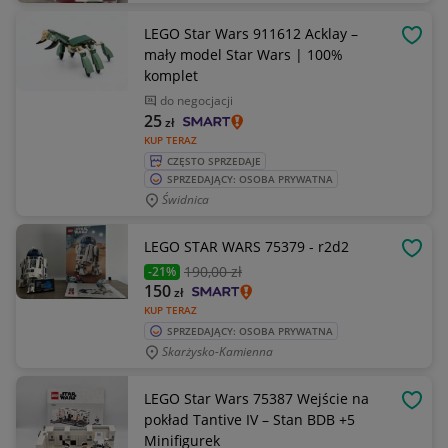
LEGO Star Wars 911612 Acklay –
OBSE
mały model Star Wars | 100%
komplet
do negocjacji
25
zł
KUP TERAZ
CZĘSTO SPRZEDAJE
SPRZEDAJĄCY: OSOBA PRYWATNA
Świdnica
LEGO STAR WARS 75379 - r2d2
OBSE
190
,00 zł
-21%
150
zł
KUP TERAZ
SPRZEDAJĄCY: OSOBA PRYWATNA
Skarżysko-Kamienna
LEGO Star Wars 75387 Wejście na
OBSE
pokład Tantive IV – Stan BDB +5
Minifigurek