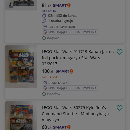
81
zł
LICYTACJA
03:11:38
do końca
1 osoba licytuje
CZĘSTO SPRZEDAJE
SPRZEDAJĄCY: OSOBA PRYWATNA
Rogowo
LEGO Star Wars 911719 Kanan Jarrus
OBSE
foil pack + magazyn Star Wars
02/2017
100
zł
KUP TERAZ
STAN: NOWY
SPRZEDAJĄCY: OSOBA PRYWATNA
Wrocław
LEGO Star Wars 30279 Kylo Ren's
OBSE
Command Shuttle - Mini polybag +
magazyn
60
zł