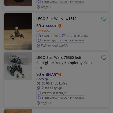
SPRZEDAJĄCY: OSOBA PRYWATNA
Głogów
LEGO Star Wars sw1519
OBSE
60
zł
KUP TERAZ
STAN: NOWY
CZĘSTO SPRZEDAJE
SPRZEDAJĄCY: OSOBA PRYWATNA
Koźmin Wielkopolski
LEGO Star Wars 75360 Jedi
OBSE
Starfighter Yody Kompletny, Stan
BDB
90
zł
LICYTACJA
06:00:31
do końca
0 osób licytuje
CZĘSTO SPRZEDAJE
SPRZEDAJĄCY: OSOBA PRYWATNA
Rogowo