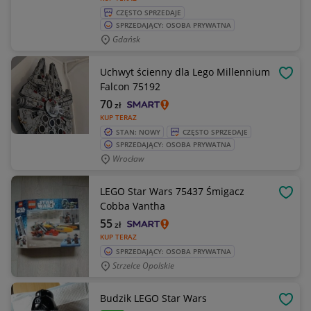
CZĘSTO SPRZEDAJE
SPRZEDAJĄCY: OSOBA PRYWATNA
Gdańsk
Uchwyt ścienny dla Lego Millennium
OBSE
Falcon 75192
70
zł
KUP TERAZ
STAN: NOWY
CZĘSTO SPRZEDAJE
SPRZEDAJĄCY: OSOBA PRYWATNA
Wrocław
LEGO Star Wars 75437 Śmigacz
OBSE
Cobba Vantha
55
zł
KUP TERAZ
SPRZEDAJĄCY: OSOBA PRYWATNA
Strzelce Opolskie
Budzik LEGO Star Wars
OBSE