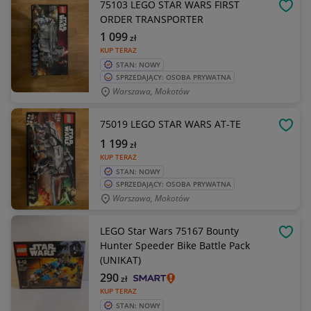
75103 LEGO STAR WARS FIRST
OBSE
ORDER TRANSPORTER
1 099
zł
KUP TERAZ
STAN: NOWY
SPRZEDAJĄCY: OSOBA PRYWATNA
Warszawa, Mokotów
75019 LEGO STAR WARS AT-TE
OBSE
1 199
zł
KUP TERAZ
STAN: NOWY
SPRZEDAJĄCY: OSOBA PRYWATNA
Warszawa, Mokotów
LEGO Star Wars 75167 Bounty
OBSE
Hunter Speeder Bike Battle Pack
(UNIKAT)
290
zł
KUP TERAZ
STAN: NOWY