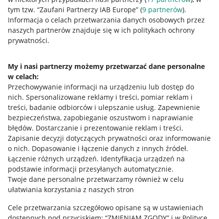
Nawigacja
tym tzw. “Zaufani Partnerzy IAB Europe” (
9
partnerów
).
Przydatne informacje
Informacja o celach przetwarzania danych osobowych przez
naszych partnerów znajduje się w ich politykach ochrony
prywatności.
Jak to działa
Napisz do nas
My i nasi partnerzy możemy przetwarzać dane personalne
w celach:
Allegro Gadane dla sprzedających
Przechowywanie informacji na urządzeniu lub dostęp do
Allegro Gadane dla kupujących
nich
.
Spersonalizowane reklamy i treści, pomiar reklam i
treści, badanie odbiorców i ulepszanie usług
.
Zapewnienie
Mapa miejscowości
bezpieczeństwa, zapobieganie oszustwom i naprawianie
błędów
.
Dostarczanie i prezentowanie reklam i treści
.
Informacje prawne
Zapisanie decyzji dotyczących prywatności oraz informowanie
o nich
.
Dopasowanie i łączenie danych z innych źródeł
.
Regulamin
Łączenie różnych urządzeń
.
Identyfikacja urządzeń na
podstawie informacji przesyłanych automatycznie
.
Polityka plików "cookies"
Twoje dane personalne przetwarzamy również w celu
ułatwiania korzystania z naszych stron
Ustawienia plików "cookies"
Cele przetwarzania szczegółowo opisane są w ustawieniach
Udostępnianie lokalizacji
dostępnych pod przyciskiem: “ZMIENIAM ZGODY” i w Polityce