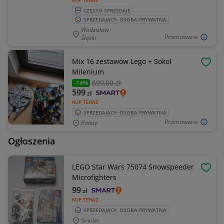
KUP TERAZ
CZĘSTO SPRZEDAJE
SPRZEDAJĄCY: OSOBA PRYWATNA
Wodzisław
Promowane
Śląski
Mix 16 zestawów Lego + Sokol
OBSE
Milenium
699
,00 zł
-14%
599
zł
KUP TERAZ
SPRZEDAJĄCY: OSOBA PRYWATNA
Promowane
Kalety
Ogłoszenia
LEGO Star Wars 75074 Snowspeeder
OBSE
Microfighters
99
zł
KUP TERAZ
SPRZEDAJĄCY: OSOBA PRYWATNA
Smolec