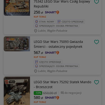
75342 LEGO Star Wars Czołg bojowy
OBSE
Republiki
250
zł
KUP TERAZ
STAN: NOWY
CZĘSTO SPRZEDAJE
SPRZEDAJĄCY: OSOBA PRYWATNA
Lublin, Węglin-Południe
LEGO Star Wars 75093 Gwiazda
OBSE
Śmierci - ostateczny pojedynek
567
zł
KUP TERAZ
CZĘSTO SPRZEDAJE
SPRZEDAJĄCY: OSOBA PRYWATNA
Lublin, Węglin-Południe
LEGO Star Wars 75292 Statek Mando
OBSE
- Brzeszczot
650
,00 zł
do negocjacji
-10%
580
zł
KUP TERAZ