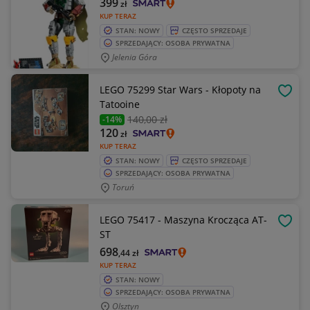
399
zł
KUP TERAZ
STAN: NOWY
CZĘSTO SPRZEDAJE
SPRZEDAJĄCY: OSOBA PRYWATNA
Jelenia Góra
LEGO 75299 Star Wars - Kłopoty na
OBSE
Tatooine
140
,00 zł
-14%
120
zł
KUP TERAZ
STAN: NOWY
CZĘSTO SPRZEDAJE
SPRZEDAJĄCY: OSOBA PRYWATNA
Toruń
LEGO 75417 - Maszyna Krocząca AT-
OBSE
ST
698
,44
zł
KUP TERAZ
STAN: NOWY
SPRZEDAJĄCY: OSOBA PRYWATNA
Olsztyn