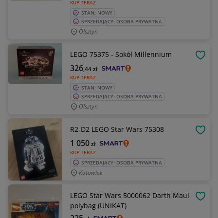
KUP TERAZ
STAN: NOWY
SPRZEDAJĄCY: OSOBA PRYWATNA
Olsztyn
LEGO 75375 - Sokół Millennium
OBSE
326
,44
zł
KUP TERAZ
STAN: NOWY
SPRZEDAJĄCY: OSOBA PRYWATNA
Olsztyn
R2-D2 LEGO Star Wars 75308
OBSE
1 050
zł
KUP TERAZ
SPRZEDAJĄCY: OSOBA PRYWATNA
Katowice
LEGO Star Wars 5000062 Darth Maul
OBSE
polybag (UNIKAT)