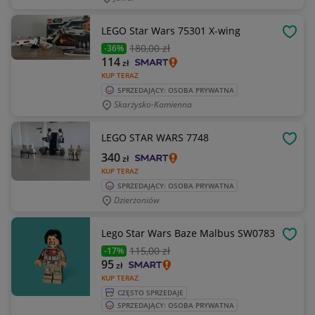
LEGO Star Wars 75301 X-wing
OBSE
180
,00 zł
-36%
114
zł
KUP TERAZ
SPRZEDAJĄCY: OSOBA PRYWATNA
Skarżysko-Kamienna
LEGO STAR WARS 7748
OBSE
340
zł
KUP TERAZ
SPRZEDAJĄCY: OSOBA PRYWATNA
Dzierżoniów
Lego Star Wars Baze Malbus SW0783
OBSE
115
,00 zł
-17%
95
zł
KUP TERAZ
CZĘSTO SPRZEDAJE
SPRZEDAJĄCY: OSOBA PRYWATNA