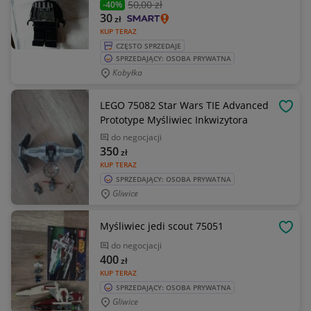
50
,00 zł
-40%
30
zł
KUP TERAZ
CZĘSTO SPRZEDAJE
SPRZEDAJĄCY: OSOBA PRYWATNA
Kobyłka
LEGO 75082 Star Wars TIE Advanced
OBSE
Prototype Myśliwiec Inkwizytora
do negocjacji
350
zł
KUP TERAZ
SPRZEDAJĄCY: OSOBA PRYWATNA
Gliwice
Myśliwiec jedi scout 75051
OBSE
do negocjacji
400
zł
KUP TERAZ
SPRZEDAJĄCY: OSOBA PRYWATNA
Gliwice