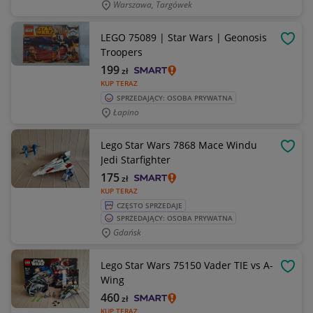
Warszawa, Targówek
LEGO 75089 | Star Wars | Geonosis
OBSE
Troopers
199
zł
KUP TERAZ
SPRZEDAJĄCY: OSOBA PRYWATNA
Łapino
Lego Star Wars 7868 Mace Windu
OBSE
Jedi Starfighter
175
zł
KUP TERAZ
CZĘSTO SPRZEDAJE
SPRZEDAJĄCY: OSOBA PRYWATNA
Gdańsk
Lego Star Wars 75150 Vader TIE vs A-
OBSE
Wing
460
zł
KUP TERAZ