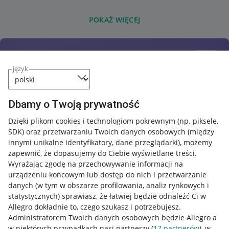
POKAŻ WIĘCEJ
język
Dbamy o Twoją prywatność
Dzięki plikom cookies i technologiom pokrewnym
(np. piksele,
SDK)
oraz przetwarzaniu Twoich danych osobowych
(między
innymi unikalne identyfikatory, dane przeglądarki)
, możemy
zapewnić, że dopasujemy do Ciebie wyświetlane treści.
Wyrażając zgodę na przechowywanie informacji na
urządzeniu końcowym lub dostęp do nich i przetwarzanie
danych (w tym w obszarze profilowania, analiz rynkowych i
statystycznych) sprawiasz, że łatwiej będzie odnaleźć Ci w
Allegro dokładnie to, czego szukasz i potrzebujesz.
Administratorem Twoich danych osobowych będzie Allegro a
w niektórych przypadkach nasi partnerzy (
17
partnerów
), w