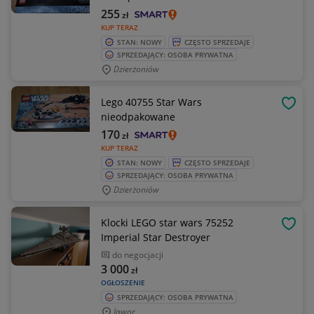
255
zł
KUP TERAZ
STAN: NOWY
CZĘSTO SPRZEDAJE
SPRZEDAJĄCY: OSOBA PRYWATNA
Dzierżoniów
Lego 40755 Star Wars
OBSE
nieodpakowane
170
zł
KUP TERAZ
STAN: NOWY
CZĘSTO SPRZEDAJE
SPRZEDAJĄCY: OSOBA PRYWATNA
Dzierżoniów
Klocki LEGO star wars 75252
OBSE
Imperial Star Destroyer
do negocjacji
3 000
zł
OGŁOSZENIE
SPRZEDAJĄCY: OSOBA PRYWATNA
Jawor