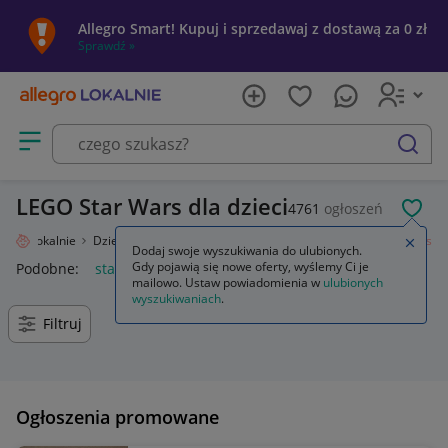
Allegro Smart! Kupuj i sprzedawaj z dostawą za 0 zł
Sprawdź »
Otwórz menu z kategoriami
szukaj
LEGO Star Wars dla dzieci
4761
ogłoszeń
POL
legro Lokalnie
Dziecko
Zabawki
Klocki
LEGO
Zestawy
Star Wars
Zamkn
Dodaj swoje wyszukiwania do ulubionych.
Gdy pojawią się nowe oferty, wyślemy Ci je
Podobne:
star wars
lego star wars
lego star wars figurki
l
mailowo. Ustaw powiadomienia w
ulubionych
wyszukiwaniach
.
Filtruj
Ogłoszenia promowane