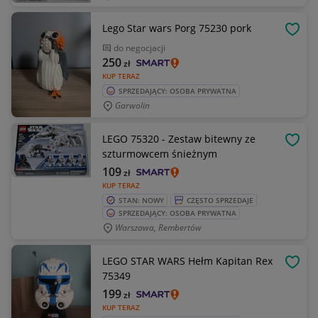
Lego Star wars Porg 75230 pork
OBSE
do negocjacji
250
zł
KUP TERAZ
SPRZEDAJĄCY: OSOBA PRYWATNA
Garwolin
LEGO 75320 - Zestaw bitewny ze
OBSE
szturmowcem śnieżnym
109
zł
KUP TERAZ
STAN: NOWY
CZĘSTO SPRZEDAJE
SPRZEDAJĄCY: OSOBA PRYWATNA
Warszawa, Rembertów
LEGO STAR WARS Hełm Kapitan Rex
OBSE
75349
199
zł
KUP TERAZ