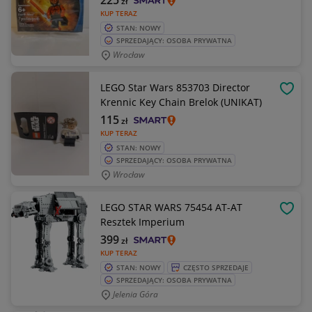
225
zł
KUP TERAZ
STAN: NOWY
SPRZEDAJĄCY: OSOBA PRYWATNA
Wrocław
LEGO Star Wars 853703 Director
OBSE
Krennic Key Chain Brelok (UNIKAT)
115
zł
KUP TERAZ
STAN: NOWY
SPRZEDAJĄCY: OSOBA PRYWATNA
Wrocław
LEGO STAR WARS 75454 AT-AT
OBSE
Resztek Imperium
399
zł
KUP TERAZ
STAN: NOWY
CZĘSTO SPRZEDAJE
SPRZEDAJĄCY: OSOBA PRYWATNA
Jelenia Góra