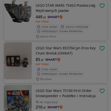
LEGO STAR WARS 75453 Piaskoczołg
OBSE
Wędrownych Jawów
449
zł
KUP TERAZ
STAN: NOWY
CZĘSTO SPRZEDAJE
SPRZEDAJĄCY: OSOBA PRYWATNA
Jelenia Góra
LEGO Star Wars 853704 Jyn Erso Key
OBSE
Chain Brelok (UNIKAT)
85
zł
KUP TERAZ
STAN: NOWY
SPRZEDAJĄCY: OSOBA PRYWATNA
Wrocław
LEGO Star Wars 75100 First Order
OBSE
Snowspeeder + Pudełko + Instrukcja
do negocjacji
210
zł