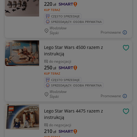
220
zł
KUP TERAZ
CZĘSTO SPRZEDAJE
SPRZEDAJĄCY: OSOBA PRYWATNA
Wodzisław
Promowane
Śląski
Lego Star Wars 4500 razem z
OBSE
instrukcją
do negocjacji
250
zł
KUP TERAZ
CZĘSTO SPRZEDAJE
SPRZEDAJĄCY: OSOBA PRYWATNA
Wodzisław
Promowane
Śląski
Lego Star Wars 4475 razem z
OBSE
instrukcją
do negocjacji
210
zł