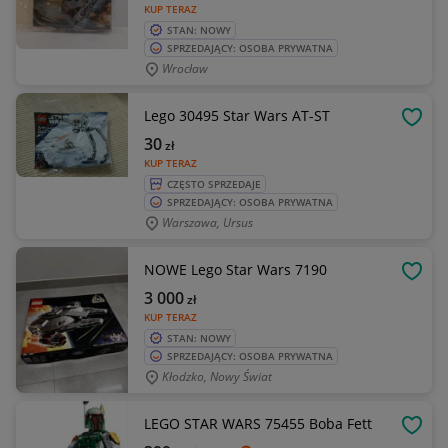
KUP TERAZ
STAN: NOWY
SPRZEDAJĄCY: OSOBA PRYWATNA
Wrocław
Lego 30495 Star Wars AT-ST
OBSE
30
zł
KUP TERAZ
CZĘSTO SPRZEDAJE
SPRZEDAJĄCY: OSOBA PRYWATNA
Warszawa, Ursus
NOWE Lego Star Wars 7190
OBSE
3 000
zł
KUP TERAZ
STAN: NOWY
SPRZEDAJĄCY: OSOBA PRYWATNA
Kłodzko, Nowy Świat
LEGO STAR WARS 75455 Boba Fett
OBSE