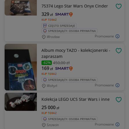
75374 Lego Star Wars Onyx Cinder
OBSE
329
zł
KUP TERAZ
CZĘSTO SPRZEDAJE
SPRZEDAJĄCY: OSOBA PRYWATNA
Promowane
Wrocław
Album mocy TAZO - kolekcjonerski -
OBSE
zapraszam
450
,00 zł
-62%
169
zł
KUP TERAZ
SPRZEDAJĄCY: OSOBA PRYWATNA
Promowane
Wohyń
Kolekcja LEGO UCS Star Wars i inne
OBSE
25 000
zł
KUP TERAZ
SPRZEDAJĄCY: OSOBA PRYWATNA
Promowane
Szczecin