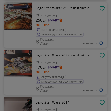
Lego Star Wars 9493 z instrukcja
OBSE
do negocjacji
250
zł
KUP TERAZ
CZĘSTO SPRZEDAJE
SPRZEDAJĄCY: OSOBA PRYWATNA
Wodzisław
Promowane
Śląski
Lego Star Wars 7658 z instrukcja
OBSE
do negocjacji
170
zł
KUP TERAZ
CZĘSTO SPRZEDAJE
SPRZEDAJĄCY: OSOBA PRYWATNA
Wodzisław
Promowane
Śląski
Lego Star Wars 8014
OBSE
do negocjacji