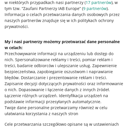
w niektórych przypadkach nasi partnerzy (
17
partnerów
), w
tym tzw. “Zaufani Partnerzy IAB Europe” (
9
partnerów
).
Przydatne informacje
Informacja o celach przetwarzania danych osobowych przez
naszych partnerów znajduje się w ich politykach ochrony
prywatności.
Jak to działa
Napisz do nas
My i nasi partnerzy możemy przetwarzać dane personalne
w celach:
Allegro Gadane dla sprzedających
Przechowywanie informacji na urządzeniu lub dostęp do
Allegro Gadane dla kupujących
nich
.
Spersonalizowane reklamy i treści, pomiar reklam i
treści, badanie odbiorców i ulepszanie usług
.
Zapewnienie
Mapa miejscowości
bezpieczeństwa, zapobieganie oszustwom i naprawianie
błędów
.
Dostarczanie i prezentowanie reklam i treści
.
Informacje prawne
Zapisanie decyzji dotyczących prywatności oraz informowanie
o nich
.
Dopasowanie i łączenie danych z innych źródeł
.
Regulamin
Łączenie różnych urządzeń
.
Identyfikacja urządzeń na
podstawie informacji przesyłanych automatycznie
.
Polityka plików "cookies"
Twoje dane personalne przetwarzamy również w celu
ułatwiania korzystania z naszych stron
Ustawienia plików "cookies"
Cele przetwarzania szczegółowo opisane są w ustawieniach
Udostępnianie lokalizacji