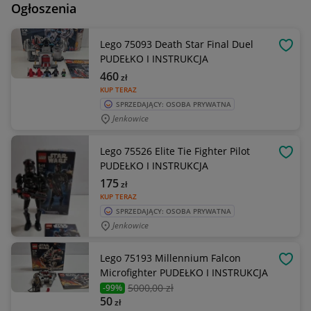
Ogłoszenia
Lego 75093 Death Star Final Duel
OBSE
PUDEŁKO I INSTRUKCJA
460
zł
KUP TERAZ
SPRZEDAJĄCY: OSOBA PRYWATNA
Jenkowice
Lego 75526 Elite Tie Fighter Pilot
OBSE
PUDEŁKO I INSTRUKCJA
175
zł
KUP TERAZ
SPRZEDAJĄCY: OSOBA PRYWATNA
Jenkowice
Lego 75193 Millennium Falcon
OBSE
Microfighter PUDEŁKO I INSTRUKCJA
5000
,00 zł
-99%
50
zł