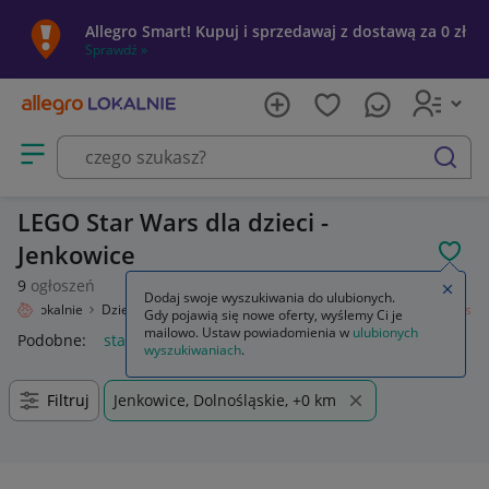
Allegro Smart! Kupuj i sprzedawaj z dostawą za 0 zł
Sprawdź »
Otwórz menu z kategoriami
szukaj
LEGO Star Wars dla dzieci -
Jenkowice
POL
9
ogłoszeń
Zamkn
Dodaj swoje wyszukiwania do ulubionych.
legro Lokalnie
Dziecko
Zabawki
Klocki
LEGO
Zestawy
Star Wars
Gdy pojawią się nowe oferty, wyślemy Ci je
mailowo. Ustaw powiadomienia w
ulubionych
Podobne:
star wars
lego star wars
lego star wars figurki
l
wyszukiwaniach
.
Filtruj
Jenkowice, Dolnośląskie, +0 km