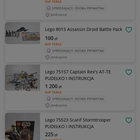
KUP TERAZ
SPRZEDAJĄCY: OSOBA PRYWATNA
Jenkowice
Lego 8015 Assassin Droid Battle Pack
OBSE
100
zł
KUP TERAZ
SPRZEDAJĄCY: OSOBA PRYWATNA
Jenkowice
Lego 75157 Captain Rex's AT-TE
OBSE
PUDEŁKO I INSTRUKCJA
1 200
zł
KUP TERAZ
SPRZEDAJĄCY: OSOBA PRYWATNA
Jenkowice
Lego 75523 Scarif Stormtrooper
OBSE
PUDEŁKO I INSTRUKCJA
225
zł