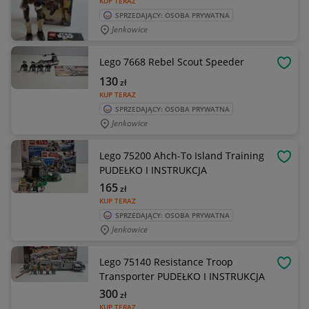
KUP TERAZ
SPRZEDAJĄCY: OSOBA PRYWATNA
Jenkowice
Lego 7668 Rebel Scout Speeder
OBSE
130
zł
KUP TERAZ
SPRZEDAJĄCY: OSOBA PRYWATNA
Jenkowice
Lego 75200 Ahch-To Island Training
OBSE
PUDEŁKO I INSTRUKCJA
165
zł
KUP TERAZ
SPRZEDAJĄCY: OSOBA PRYWATNA
Jenkowice
Lego 75140 Resistance Troop
OBSE
Transporter PUDEŁKO I INSTRUKCJA
300
zł
KUP TERAZ