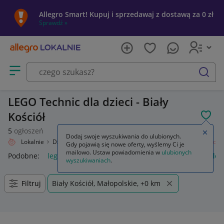
Allegro Smart! Kupuj i sprzedawaj z dostawą za 0 zł
Sprawdź »
Otwórz menu z kategoriami
szukaj
LEGO Technic dla dzieci - Biały
Kościół
POL
5
ogłoszeń
Zamkn
Dodaj swoje wyszukiwania do ulubionych.
Allegro Lokalnie
Dziecko
Zabawki
Klocki
LEGO
Zestawy
Technic
Gdy pojawią się nowe oferty, wyślemy Ci je
mailowo. Ustaw powiadomienia w
ulubionych
Podobne:
lego technic
blok techniczny
wieża technics
leg
wyszukiwaniach
.
Filtruj
Biały Kościół, Małopolskie, +0 km