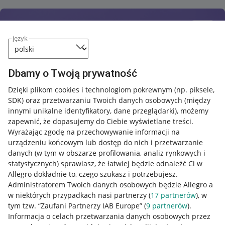
język
Dbamy o Twoją prywatność
Dzięki plikom cookies i technologiom pokrewnym
(np. piksele,
SDK)
oraz przetwarzaniu Twoich danych osobowych
(między
innymi unikalne identyfikatory, dane przeglądarki)
, możemy
zapewnić, że dopasujemy do Ciebie wyświetlane treści.
Wyrażając zgodę na przechowywanie informacji na
urządzeniu końcowym lub dostęp do nich i przetwarzanie
danych (w tym w obszarze profilowania, analiz rynkowych i
statystycznych) sprawiasz, że łatwiej będzie odnaleźć Ci w
Allegro dokładnie to, czego szukasz i potrzebujesz.
Administratorem Twoich danych osobowych będzie Allegro a
w niektórych przypadkach nasi partnerzy (
17
partnerów
), w
tym tzw. “Zaufani Partnerzy IAB Europe” (
9
partnerów
).
Przydatne informacje
Informacja o celach przetwarzania danych osobowych przez