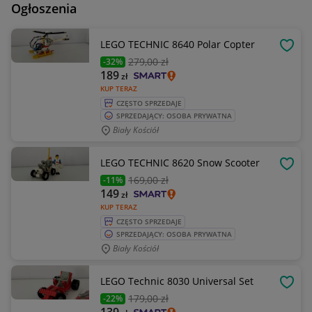
Ogłoszenia
LEGO TECHNIC 8640 Polar Copter
OBSE
279
,00 zł
-32%
189
zł
KUP TERAZ
CZĘSTO SPRZEDAJE
SPRZEDAJĄCY: OSOBA PRYWATNA
Biały Kościół
LEGO TECHNIC 8620 Snow Scooter
OBSE
169
,00 zł
-11%
149
zł
KUP TERAZ
CZĘSTO SPRZEDAJE
SPRZEDAJĄCY: OSOBA PRYWATNA
Biały Kościół
LEGO Technic 8030 Universal Set
OBSE
179
,00 zł
-22%