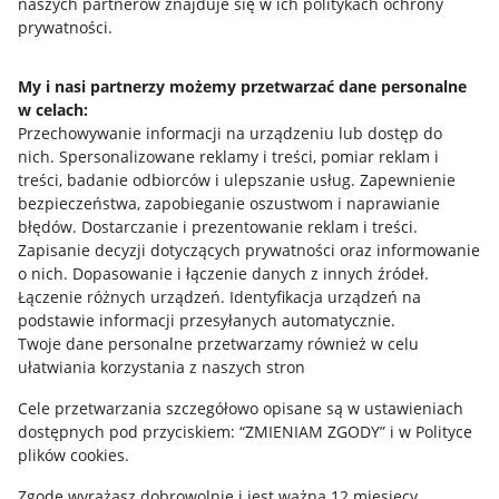
naszych partnerów znajduje się w ich politykach ochrony
prywatności.
Jak to działa
Napisz do nas
My i nasi partnerzy możemy przetwarzać dane personalne
w celach:
Allegro Gadane dla sprzedających
Przechowywanie informacji na urządzeniu lub dostęp do
Allegro Gadane dla kupujących
nich
.
Spersonalizowane reklamy i treści, pomiar reklam i
treści, badanie odbiorców i ulepszanie usług
.
Zapewnienie
Mapa miejscowości
bezpieczeństwa, zapobieganie oszustwom i naprawianie
błędów
.
Dostarczanie i prezentowanie reklam i treści
.
Informacje prawne
Zapisanie decyzji dotyczących prywatności oraz informowanie
o nich
.
Dopasowanie i łączenie danych z innych źródeł
.
Regulamin
Łączenie różnych urządzeń
.
Identyfikacja urządzeń na
podstawie informacji przesyłanych automatycznie
.
Polityka plików "cookies"
Twoje dane personalne przetwarzamy również w celu
ułatwiania korzystania z naszych stron
Ustawienia plików "cookies"
Cele przetwarzania szczegółowo opisane są w ustawieniach
Udostępnianie lokalizacji
dostępnych pod przyciskiem: “ZMIENIAM ZGODY” i w Polityce
Informacje dla Aktu o Usługach Cyfrowych
plików cookies.
Zgodę wyrażasz dobrowolnie i jest ważna 12 miesięcy.