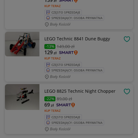
139
zł
KUP TERAZ
CZĘSTO SPRZEDAJE
SPRZEDAJĄCY: OSOBA PRYWATNA
Biały Kościół
LEGO Technic 8841 Dune Buggy
OBSE
149
,00 zł
-13%
129
zł
KUP TERAZ
CZĘSTO SPRZEDAJE
SPRZEDAJĄCY: OSOBA PRYWATNA
Biały Kościół
LEGO 8825 Technic Night Chopper
OBSE
89
,00 zł
-22%
69
zł
KUP TERAZ
CZĘSTO SPRZEDAJE
SPRZEDAJĄCY: OSOBA PRYWATNA
Biały Kościół