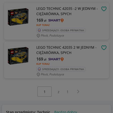
LEGO TECHNIC 42035 -2 W JEDNYM -
OBSE
CIĘŻARÓWKA, SPYCH
169
zł
KUP TERAZ
SPRZEDAJĄCY: OSOBA PRYWATNA
Płock, Podolszyce
LEGO TECHNIC 42035 2 W JEDNYM -
OBSE
CIĘŻARÓWKA, SPYCH
169
zł
KUP TERAZ
SPRZEDAJĄCY: OSOBA PRYWATNA
Płock, Podolszyce
Wybierz stronę:
Następna strona
z
1
Stan przedmiotu: Technic
Bardzo dobry