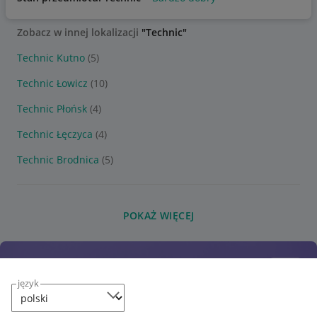
Zobacz w innej lokalizacji
"Technic"
Technic Kutno
(5)
Technic Łowicz
(10)
Technic Płońsk
(4)
Technic Łęczyca
(4)
Technic Brodnica
(5)
POKAŻ WIĘCEJ
język