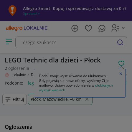
Allegro Smart! Kupuj i sprzedawaj z dostawą za 0 zł
Sprawdź »
Otwórz menu z kategoriami
szukaj
LEGO Technic dla dzieci - Płock
POL
2
ogłoszenia
Zamkn
Allegro Lokalnie
Dziecko
Zabawki
Klocki
LEGO
Zestawy
Technic
Dodaj swoje wyszukiwania do ulubionych.
Gdy pojawią się nowe oferty, wyślemy Ci je
Podobne:
lego technic
blok techniczny
wieża technics
leg
mailowo. Ustaw powiadomienia w
ulubionych
wyszukiwaniach
.
Filtruj
Płock, Mazowieckie, +0 km
Ogłoszenia