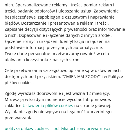
Allegro Gadane dla kupujących
nich
.
Spersonalizowane reklamy i treści, pomiar reklam i
treści, badanie odbiorców i ulepszanie usług
.
Zapewnienie
Mapa miejscowości
bezpieczeństwa, zapobieganie oszustwom i naprawianie
błędów
.
Dostarczanie i prezentowanie reklam i treści
.
Informacje prawne
Zapisanie decyzji dotyczących prywatności oraz informowanie
o nich
.
Dopasowanie i łączenie danych z innych źródeł
.
Regulamin
Łączenie różnych urządzeń
.
Identyfikacja urządzeń na
podstawie informacji przesyłanych automatycznie
.
Polityka plików "cookies"
Twoje dane personalne przetwarzamy również w celu
ułatwiania korzystania z naszych stron
Ustawienia plików "cookies"
Cele przetwarzania szczegółowo opisane są w ustawieniach
Udostępnianie lokalizacji
dostępnych pod przyciskiem: “ZMIENIAM ZGODY” i w Polityce
Informacje dla Aktu o Usługach Cyfrowych
plików cookies.
Zgodę wyrażasz dobrowolnie i jest ważna 12 miesięcy.
Pobierz aplikację
Możesz ją w każdym momencie wycofać lub ponowić w
zakładce
Ustawienia plików cookies
na stronie głównej.
Wycofanie zgody nie wpływa na legalność uprzedniego
przetwarzania.
polityka plików cookies
polityka ochrony prywatności