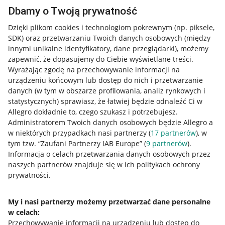
Dbamy o Twoją prywatność
Dzięki plikom cookies i technologiom pokrewnym
(np. piksele,
SDK)
oraz przetwarzaniu Twoich danych osobowych
(między
innymi unikalne identyfikatory, dane przeglądarki)
, możemy
zapewnić, że dopasujemy do Ciebie wyświetlane treści.
Wyrażając zgodę na przechowywanie informacji na
urządzeniu końcowym lub dostęp do nich i przetwarzanie
danych (w tym w obszarze profilowania, analiz rynkowych i
statystycznych) sprawiasz, że łatwiej będzie odnaleźć Ci w
Allegro dokładnie to, czego szukasz i potrzebujesz.
Administratorem Twoich danych osobowych będzie Allegro a
w niektórych przypadkach nasi partnerzy (
17
partnerów
), w
tym tzw. “Zaufani Partnerzy IAB Europe” (
9
partnerów
).
Przydatne informacje
Informacja o celach przetwarzania danych osobowych przez
naszych partnerów znajduje się w ich politykach ochrony
prywatności.
Jak to działa
Napisz do nas
My i nasi partnerzy możemy przetwarzać dane personalne
w celach:
Allegro Gadane dla sprzedających
Przechowywanie informacji na urządzeniu lub dostęp do