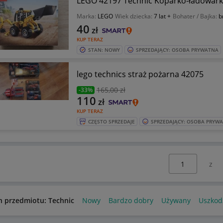
LEGO 42197 Technic Koparko-ładowar
Marka:
LEGO
Wiek dziecka:
7 lat +
Bohater / Bajka:
b
40
zł
KUP TERAZ
STAN: NOWY
SPRZEDAJĄCY: OSOBA PRYWATNA
lego technics straż pożarna 42075
165
,00 zł
-33%
110
zł
KUP TERAZ
CZĘSTO SPRZEDAJE
SPRZEDAJĄCY: OSOBA PRYW
Wybierz stronę:
n przedmiotu: Technic
Nowy
Bardzo dobry
Używany
Uszkod