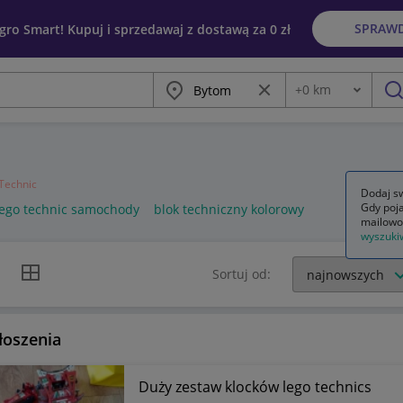
SPRAW
egro Smart! Kupuj i sprzedawaj z dostawą za 0 zł
Miasto
Wyczyść frazę
+
0
km
Odległość
szu
Technic
Dodaj sw
Gdy poja
lego technic samochody
blok techniczny kolorowy
mailowo
wyszuki
k listy
Widok siatki
Sortuj od:
łoszenia
Duży zestaw klocków lego technics