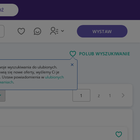
DŹ
WYSTAW
kaj
POLUB WYSZUKIWANIE
Zamknij wskazówkę
oje wyszukiwania do ulubionych.
wią się nowe oferty, wyślemy Ci je
. Ustaw powiadomienia w
ulubionych
waniach
.
Wybierz stronę:
Następna 
z
1
OBSERWU