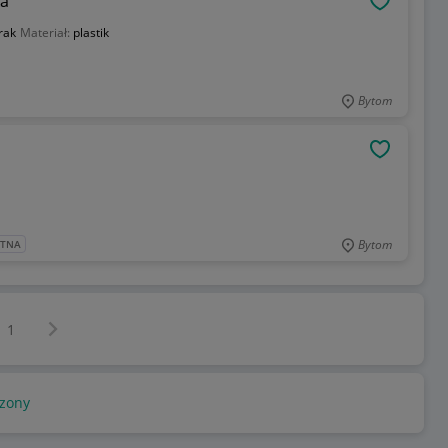
ka
OBSERWU
rak
Materiał:
plastik
Bytom
OBSERWU
Bytom
ATNA
Następna strona
z
1
zony