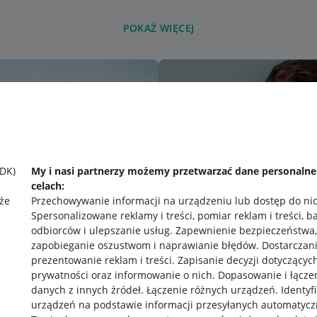
POKAŻ WIĘCEJ
SDK)
My i nasi partnerzy możemy przetwarzać dane personaln
celach:
że
Przechowywanie informacji na urządzeniu lub dostęp do ni
Spersonalizowane reklamy i treści, pomiar reklam i treści, b
odbiorców i ulepszanie usług
.
Zapewnienie bezpieczeństwa,
zapobieganie oszustwom i naprawianie błędów
.
Dostarczani
prezentowanie reklam i treści
.
Zapisanie decyzji dotyczącyc
prywatności oraz informowanie o nich
.
Dopasowanie i łącze
danych z innych źródeł
.
Łączenie różnych urządzeń
.
Identyf
urządzeń na podstawie informacji przesyłanych automatycz
rawne
Pobierz aplikację