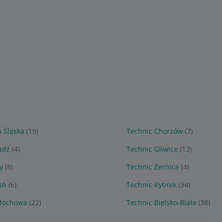
 Śląska
(19)
Technic Chorzów
(7)
adź
(4)
Technic Gliwice
(13)
y
(8)
Technic Żernica
(4)
uń
(6)
Technic Rybnik
(34)
stochowa
(22)
Technic Bielsko-Biała
(38)