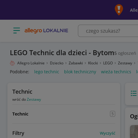
All
Otwórz menu z kategoriami
LEGO Technic dla dzieci - Bytom
5
ogłoszeń
Allegro Lokalnie
Dziecko
Zabawki
Klocki
LEGO
Zestawy
Podobne:
lego technic
blok techniczny
wieża technics
Technic
Wido
wróć do
Zestawy
Technic
5
Og
Filtry
Wyczyść