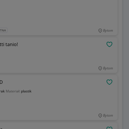
Bytom
ATNA
i tanio!
OBSERWU
Bytom
-D
OBSERWU
rak
Materiał:
plastik
Bytom