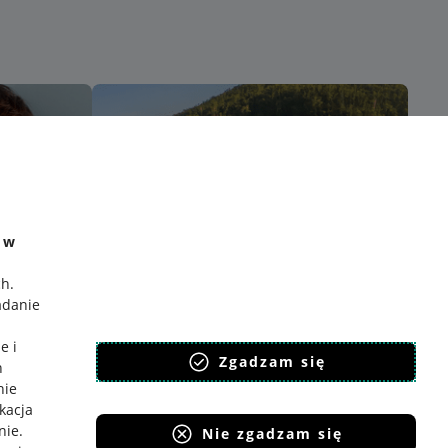
e w
ch
.
adanie
e i
Zgadzam się
h
nie
ikacja
nie
.
Nie zgadzam się