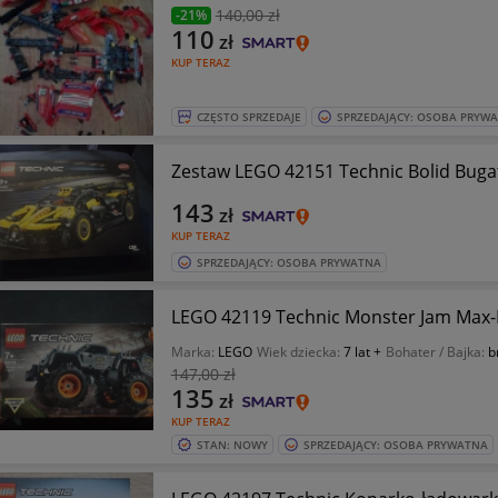
140
,00 zł
-21%
110
zł
KUP TERAZ
CZĘSTO SPRZEDAJE
SPRZEDAJĄCY: OSOBA PRYW
Zestaw LEGO 42151 Technic Bolid Bugatt
143
zł
KUP TERAZ
SPRZEDAJĄCY: OSOBA PRYWATNA
LEGO 42119 Technic Monster Jam Max
Marka:
LEGO
Wiek dziecka:
7 lat +
Bohater / Bajka:
b
147
,00 zł
135
zł
KUP TERAZ
STAN: NOWY
SPRZEDAJĄCY: OSOBA PRYWATNA